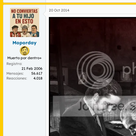
20 Oct 2014
Moporday
Muerto por dentro+
Registro
21 Feb 2006
Mensajes
56.617
Reacciones
4.018