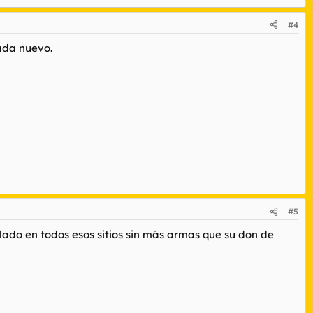
#4
nada nuevo.
#5
olado en todos esos sitios sin más armas que su don de