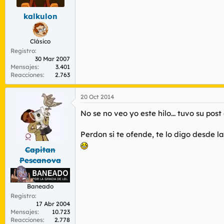
kalkulon
Clásico
Registro
30 Mar 2007
Mensajes
3.401
Reacciones
2.763
20 Oct 2014
No se no veo yo este hilo... tuvo su pos
Perdon si te ofende, te lo digo desde l
Capitan
Pescanova
Baneado
Registro
17 Abr 2004
Mensajes
10.723
Reacciones
2.778