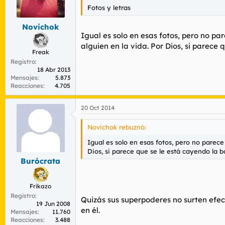
n
Fotos y letras
e
s
Novichok
:
Igual es solo en esas fotos, pero no p
alguien en la vida. Por Dios, si parece
Freak
Registro
18 Abr 2013
Mensajes
5.873
Reacciones
4.705
20 Oct 2014
Novichok rebuznó:
Igual es solo en esas fotos, pero no parec
Dios, si parece que se le está cayendo la b
Burócrata
Frikazo
Registro
Quizás sus superpoderes no surten efect
19 Jun 2008
en él.
Mensajes
11.760
Reacciones
3.488