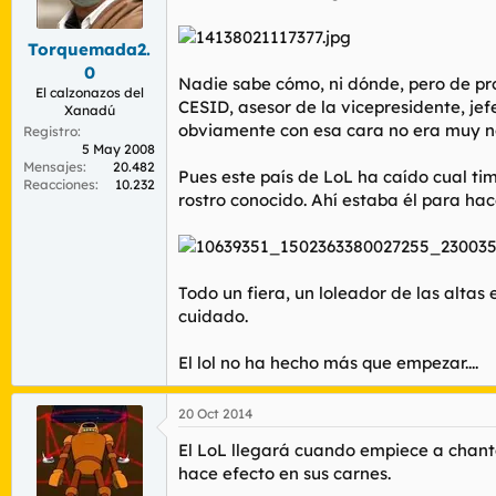
r
n
d
i
Torquemada2.
e
c
l
i
0
Nadie sabe cómo, ni dónde, pero de pro
t
o
El calzonazos del
CESID, asesor de la vicepresidente, jef
e
Xanadú
m
obviamente con esa cara no era muy n
Registro
a
5 May 2008
Mensajes
20.482
Pues este país de LoL ha caído cual ti
Reacciones
10.232
rostro conocido. Ahí estaba él para hac
Todo un fiera, un loleador de las alta
cuidado.
El lol no ha hecho más que empezar....
20 Oct 2014
El LoL llegará cuando empiece a chantaj
hace efecto en sus carnes.