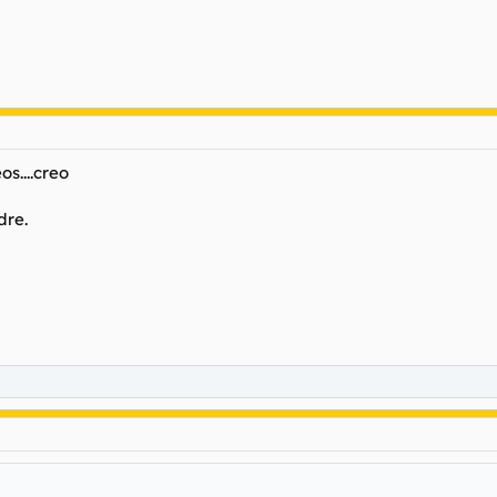
os....creo
dre.