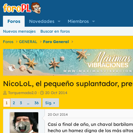
Foros
Novedades
Miembros
Nuevos mensajes
Buscar en foros
Foros
GENERAL
Foro General
NicoLoL, el pequeño suplantador, pr
I
F
Torquemada2.0
20 Oct 2014
n
e
1
2
3
…
36
Sig.
i
c
c
h
i
a
20 Oct 2014
a
d
Casi a final de año, un chaval barbila
d
e
o
i
hecho un hamez digna de los más altos