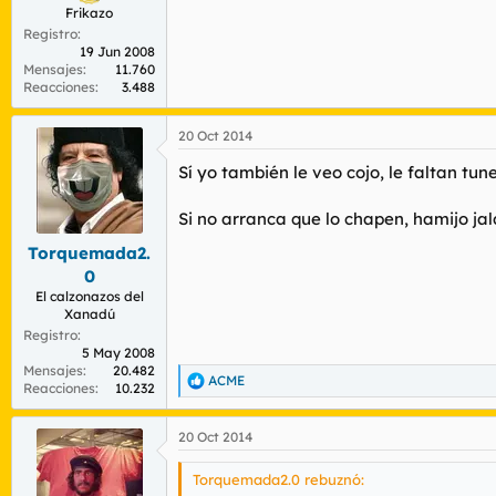
Frikazo
Registro
19 Jun 2008
Mensajes
11.760
Reacciones
3.488
20 Oct 2014
Sí yo también le veo cojo, le faltan tune
Si no arranca que lo chapen, hamijo jal
Torquemada2.
0
El calzonazos del
Xanadú
Registro
5 May 2008
Mensajes
20.482
ACME
R
Reacciones
10.232
e
a
20 Oct 2014
c
c
i
Torquemada2.0 rebuznó:
o