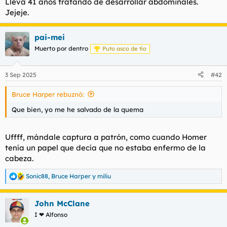
Lleva 41 años tratando de desarrollar abdominales.
Jejeje.
pai-mei
Muerto por dentro
Puto asco de tío
3 Sep 2025
#42
Bruce Harper rebuznó:
Que bien, yo me he salvado de la quema
Uffff, mándale captura a patrón, como cuando Homer
tenía un papel que decía que no estaba enfermo de la
cabeza.
Sonic88
,
Bruce Harper
y
miliu
R
e
a
John McClane
c
c
I ❤ Alfonso
i