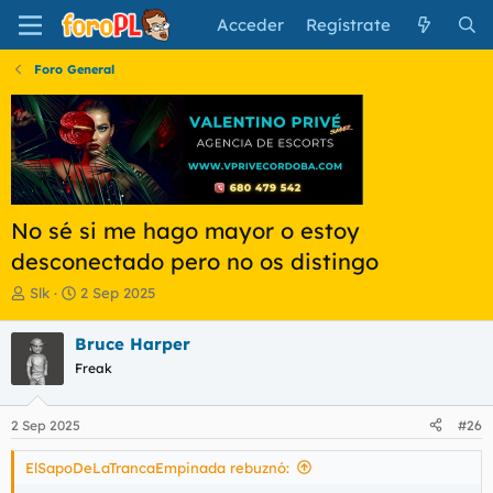
Acceder
Regístrate
Foro General
No sé si me hago mayor o estoy
desconectado pero no os distingo
I
F
Slk
2 Sep 2025
n
e
i
c
Bruce Harper
c
h
Freak
i
a
a
d
d
e
2 Sep 2025
#26
o
i
r
n
ElSapoDeLaTrancaEmpinada rebuznó:
d
i
e
c