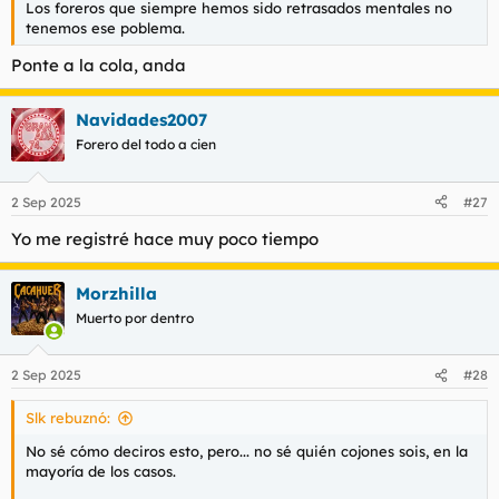
Los foreros que siempre hemos sido retrasados mentales no
l
i
tenemos ese poblema.
t
o
e
Ponte a la cola, anda
m
a
Navidades2007
Forero del todo a cien
2 Sep 2025
#27
Yo me registré hace muy poco tiempo
Morzhilla
Muerto por dentro
2 Sep 2025
#28
Slk rebuznó:
No sé cómo deciros esto, pero... no sé quién cojones sois, en la
mayoría de los casos.