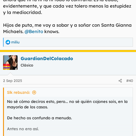
evidentemente, y que cada vez tolero menos la estupidez
y la mediocridad.
Hijos de puta, me voy a sobar y a soñar con Santa Gianna
Michaels.
@Benito
knows.
miliu
R
e
a
GuardianDelColacado
c
c
Clásico
i
o
n
2 Sep 2025
#40
e
s
Slk rebuznó:
:
No sé cómo deciros esto, pero... no sé quién cojones sois, en la
mayoría de los casos.
De hecho os confundo a menudo.
Antes no era así.