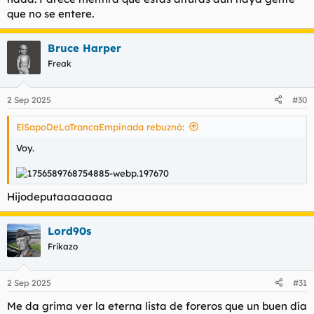
No veo ninguna forma en vosotros.
que no se entere.
Entrar aquí es como tratar con una colonia de hormigas.
Bruce Harper
Freak
2 Sep 2025
#30
ElSapoDeLaTrancaEmpinada rebuznó:
Voy.
Hijodeputaaaaaaaa
Lord90s
Frikazo
2 Sep 2025
#31
Me da grima ver la eterna lista de foreros que un buen día