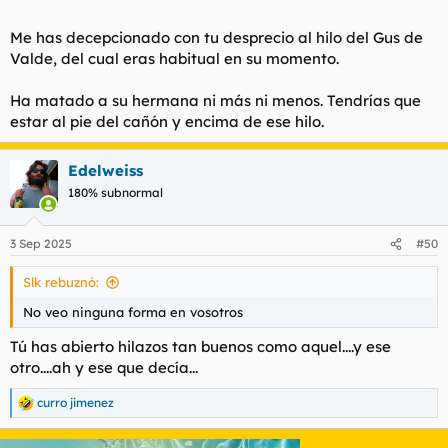
Me has decepcionado con tu desprecio al hilo del Gus de
Valde, del cual eras habitual en su momento.
Ha matado a su hermana ni más ni menos. Tendrías que
estar al pie del cañón y encima de ese hilo.
Edelweiss
180% subnormal
3 Sep 2025
#50
Slk rebuznó:
No veo ninguna forma en vosotros
Tú has abierto hilazos tan buenos como aquel....y ese
otro....ah y ese que decía...
curro jimenez
R
e
a