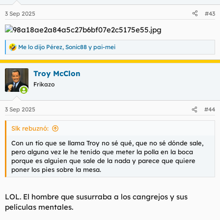
o
n
3 Sep 2025
#43
e
s
:
Me lo dijo Pérez
,
Sonic88
y
pai-mei
R
e
a
Troy McClon
c
c
Frikazo
i
o
n
3 Sep 2025
#44
e
s
Slk rebuznó:
:
Con un tío que se llama Troy no sé qué, que no sé dónde sale,
pero alguna vez le he tenido que meter la polla en la boca
porque es alguien que sale de la nada y parece que quiere
poner los pies sobre la mesa.
LOL. El hombre que susurraba a los cangrejos y sus
películas mentales.