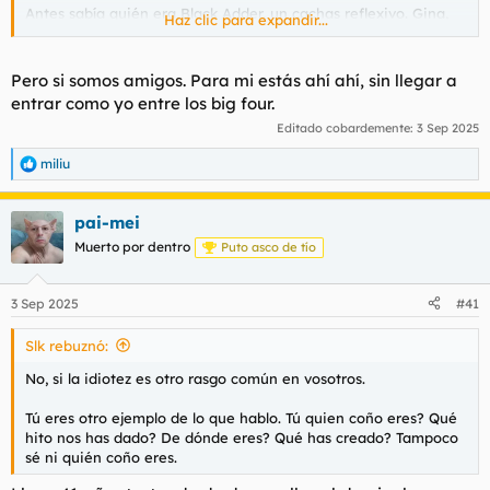
Antes sabía quién era Black Adder, un cachas reflexivo. Gina,
Haz clic para expandir...
una tía buena leída. Moporday, un inglés cara monguer adicto
a las batallas y piques de antaño. Y así podría continuar con los
Cáncer de Colón, los pai-mei, los ruben...
Pero si somos amigos. Para mi estás ahí ahí, sin llegar a
entrar como yo entre los big four.
Editado cobardemente:
3 Sep 2025
Hoy me encuentro con gente o nicks como leibn, serdo,
guardián... que suelen darme likes.
miliu
R
e
Con un tío que se llama Troy no sé qué, que no sé dónde sale,
a
pero alguna vez le he tenido que meter la polla en la boca
pai-mei
c
porque es alguien que sale de la nada y parece que quiere
c
Muerto por dentro
Puto asco de tío
poner los pies sobre la mesa.
i
o
Chalados como el socio de Diego, Pardillo o Google no sé qué
n
3 Sep 2025
#41
ostias, que son asquerosamente ineptos y que tampoco sé de
e
dónde salen ni con quién han empatado.
s
Slk rebuznó:
:
No veo personalidades carismáticas, desarrolladas e
No, si la idiotez es otro rasgo común en vosotros.
identificables.
Tú eres otro ejemplo de lo que hablo. Tú quien coño eres? Qué
No veo ninguna forma en vosotros.
hito nos has dado? De dónde eres? Qué has creado? Tampoco
sé ni quién coño eres.
Entrar aquí es como tratar con una colonia de hormigas.