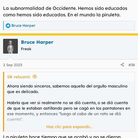
La subnormalidad de Occidente. Hemos sido educados
como hemos sido educados. En el mundo la piruleta.
Bruce Harper
R
e
a
Bruce Harper
c
c
Freak
i
o
n
2 Sep 2025
#38
e
s
Slk rebuznó:
:
Ahora siendo sinceros, sabemos aquello del orgullo masculino
que es delicado.
Habría que ver si realmente no se dió cuenta, o se dió cuenta
de que le estaban astillando pero se cagó en los pantalones en
ese momento, y entonces "luego al cabo de un rato se dió
cuenta".
Haz clic para expandir...
De todos modos he visto hacer el Ronaldinho varias veces a
guiris que no se dan cuenta.
La piruleta hace tiempo que se acabó y no se dieron