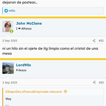
dejaron de postear...
miliu
R
e
a
John McClane
c
c
I ❤ Alfonso
i
o
n
2 Sep 2025
#32
e
s
ni un hilo sin el ojete de ilg limpio como el cristal de una
:
mesa
Lord90s
Frikazo
2 Sep 2025
#33
ElSapoDeLaTrancaEmpinada rebuznó:
Voy.