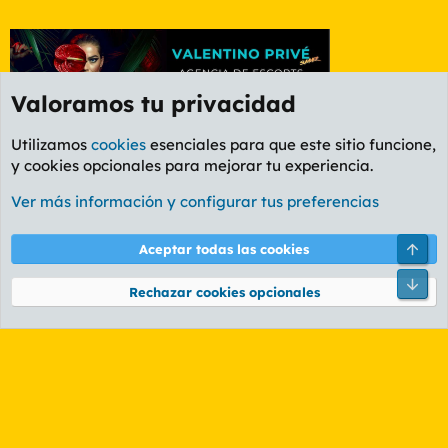
Valoramos tu privacidad
Utilizamos
cookies
esenciales para que este sitio funcione,
y cookies opcionales para mejorar tu experiencia.
Foro General
Ver más información y configurar tus preferencias
Cookies
PL OLDSTYLE AMARILLO
Cambiar fuente
Español (ES)
Arri
Aceptar todas las cookies
Contáctanos
Términos y reglas
Política de privacidad
Ayuda
R
Pie
S
Rechazar cookies opcionales
S
®
Community platform by XenForo
© 2010-2026 XenForo Ltd.