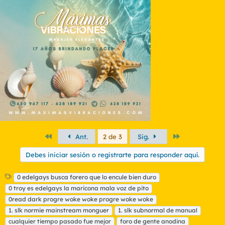
c
c
i
o
n
e
s
:
Primero
Último
Ant.
2 de 3
Sig.
Debes iniciar sesión o registrarte para responder aquí.
E
0 edelgays busca forero que lo encule bien duro
t
0 troy es edelgays la maricona mala voz de pito
i
0read dark progre woke woke progre woke woke
q
1. slk normie mainstream monguer
1. slk subnormal de manual
u
cualquier tiempo pasado fue mejor
e
foro de gente anodina