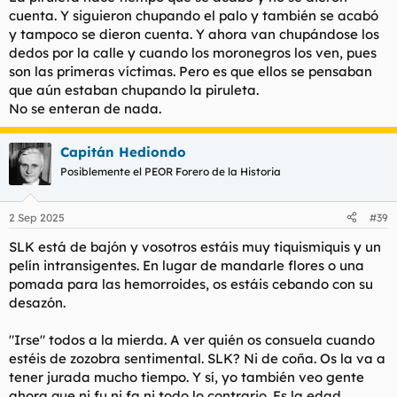
cuenta. Y siguieron chupando el palo y también se acabó
Que dices, a ver, te aparece un tío de la nada, con esas pintas,
y tampoco se dieron cuenta. Y ahora van chupándose los
te mete el pie entre las dos piernas y te agarra, "Ronaldinho
dedos por la calle y cuando los moronegros los ven, pues
Ronaldinho!", y no te das cuenta de que te está robando?
son las primeras víctimas. Pero es que ellos se pensaban
que aún estaban chupando la piruleta.
La subnormalidad de Occidente. Hemos sido educados como
hemos sido educados. En el mundo la piruleta.
No se enteran de nada.
Capitán Hediondo
Posiblemente el PEOR Forero de la Historia
2 Sep 2025
#39
SLK está de bajón y vosotros estáis muy tiquismiquis y un
pelín intransigentes. En lugar de mandarle flores o una
pomada para las hemorroides, os estáis cebando con su
desazón.
"Irse" todos a la mierda. A ver quién os consuela cuando
estéis de zozobra sentimental. SLK? Ni de coña. Os la va a
tener jurada mucho tiempo. Y sí, yo también veo gente
ahora que ni fu ni fa ni todo lo contrario. Es la edad,