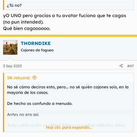
¿Tú no?
yO UNO pero gracias a tu avatar fuciona que te cagas
(no pun intended).
Qué bien cagoooooo.
THORNDIKE
Cojones de fogueo
3 Sep 2025
#47
Slk rebuznó:
No sé cómo deciros esto, pero... no sé quién cojones sois, en la
mayoría de los casos.
De hecho os confundo a menudo.
Antes no era así.
Antes sabía quién era Black Adder, un cachas reflexivo. Gina,
Haz clic para expandir...
una tía buena leída. Moporday, un inglés cara monguer adicto
a las batallas y piques de antaño. Y así podría continuar con los