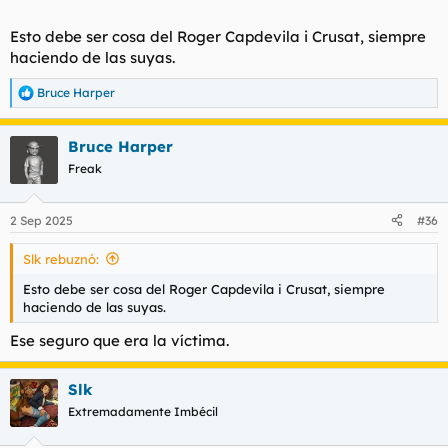
Esto debe ser cosa del Roger Capdevila i Crusat, siempre
@Slk
haciendo de las suyas.
Bruce Harper
R
e
a
Bruce Harper
c
c
Freak
i
o
n
2 Sep 2025
#36
e
s
Slk rebuznó:
:
Esto debe ser cosa del Roger Capdevila i Crusat, siempre
haciendo de las suyas.
Ese seguro que era la víctima.
Slk
Extremadamente Imbécil