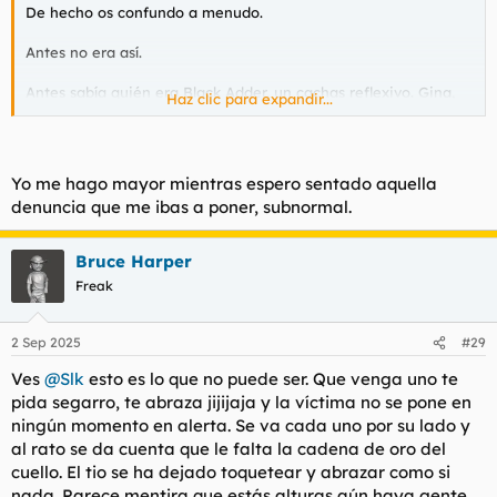
De hecho os confundo a menudo.
Antes no era así.
Antes sabía quién era Black Adder, un cachas reflexivo. Gina,
Haz clic para expandir...
una tía buena leída. Moporday, un inglés cara monguer adicto
a las batallas y piques de antaño. Y así podría continuar con los
Cáncer de Colón, los pai-mei, los ruben...
Yo me hago mayor mientras espero sentado aquella
denuncia que me ibas a poner, subnormal.
Hoy me encuentro con gente o nicks como leibn, serdo,
guardián... que suelen darme likes.
Bruce Harper
Con un tío que se llama Troy no sé qué, que no sé dónde sale,
Freak
pero alguna vez le he tenido que meter la polla en la boca
porque es alguien que sale de la nada y parece que quiere
poner los pies sobre la mesa.
2 Sep 2025
#29
Chalados como el socio de Diego, Pardillo o Google no sé qué
Ves
@Slk
esto es lo que no puede ser. Que venga uno te
ostias, que son asquerosamente ineptos y que tampoco sé de
pida segarro, te abraza jijijaja y la víctima no se pone en
dónde salen ni con quién han empatado.
ningún momento en alerta. Se va cada uno por su lado y
al rato se da cuenta que le falta la cadena de oro del
No veo personalidades carismáticas, desarrolladas e
cuello. El tio se ha dejado toquetear y abrazar como si
identificables.
nada. Parece mentira que estás alturas aún haya gente