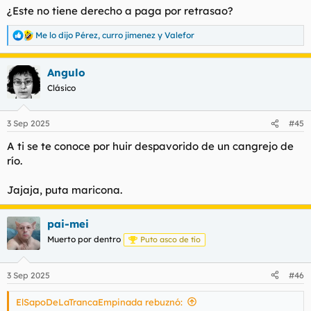
¿Este no tiene derecho a paga por retrasao?
Me lo dijo Pérez
,
curro jimenez
y
Valefor
R
e
a
Angulo
c
c
Clásico
i
o
n
3 Sep 2025
#45
e
s
A ti se te conoce por huir despavorido de un cangrejo de
:
río.
Jajaja, puta maricona.
pai-mei
Muerto por dentro
Puto asco de tío
3 Sep 2025
#46
ElSapoDeLaTrancaEmpinada rebuznó: