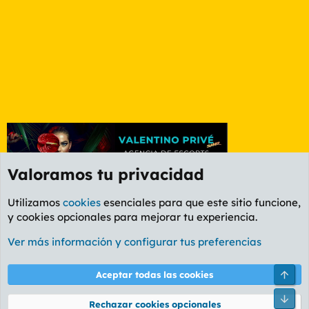
Valoramos tu privacidad
Utilizamos
cookies
esenciales para que este sitio funcione,
y cookies opcionales para mejorar tu experiencia.
Foro General
Ver más información y configurar tus preferencias
Cookies
PL OLDSTYLE AMARILLO
Cambiar fuente
Español (ES)
Arri
Aceptar todas las cookies
Contáctanos
Términos y reglas
Política de privacidad
Ayuda
R
Pie
S
Rechazar cookies opcionales