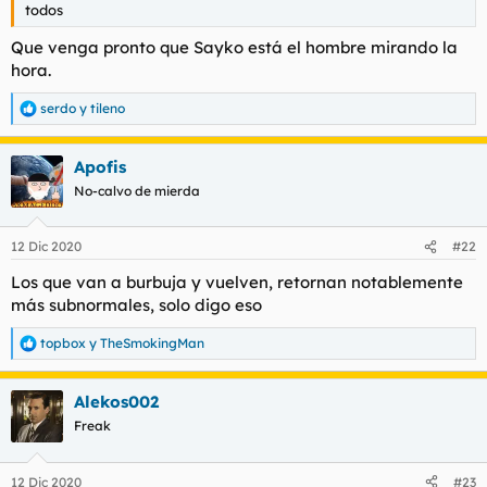
todos
Que venga pronto que Sayko está el hombre mirando la
hora.
serdo
y
tileno
R
e
a
Apofis
c
c
No-calvo de mierda
i
o
n
12 Dic 2020
#22
e
s
Los que van a burbuja y vuelven, retornan notablemente
:
más subnormales, solo digo eso
topbox
y
TheSmokingMan
R
e
a
Alekos002
c
c
Freak
i
o
n
12 Dic 2020
#23