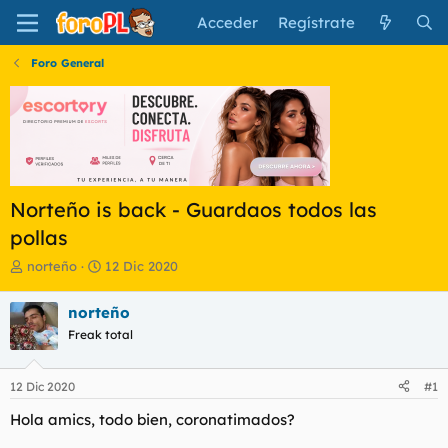
Acceder
Regístrate
Foro General
Norteño is back - Guardaos todos las
pollas
I
F
norteño
12 Dic 2020
n
e
i
c
norteño
c
h
Freak total
i
a
a
d
d
e
12 Dic 2020
#1
o
i
r
n
Hola amics, todo bien, coronatimados?
d
i
e
c