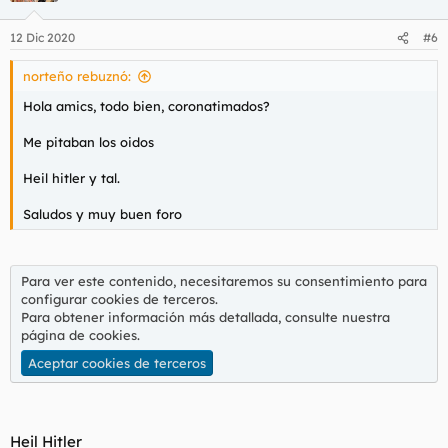
o
n
12 Dic 2020
#6
e
s
norteño rebuznó:
:
Hola amics, todo bien, coronatimados?
Me pitaban los oidos
Heil hitler y tal.
Saludos y muy buen foro
Para ver este contenido, necesitaremos su consentimiento para
configurar cookies de terceros.
Para obtener información más detallada, consulte nuestra
página de cookies
.
Aceptar cookies de terceros
Heil Hitler