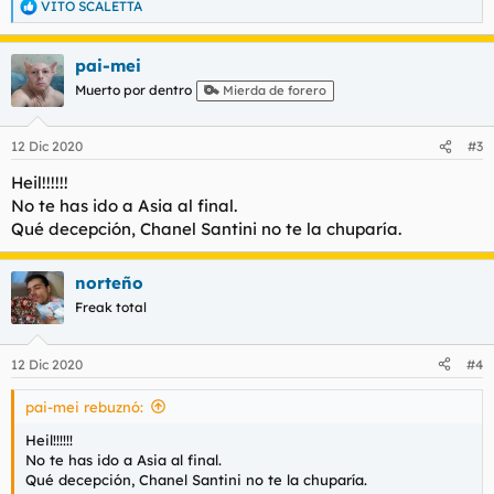
VITO SCALETTA
R
e
a
pai-mei
c
c
Muerto por dentro
Mierda de forero
i
o
n
12 Dic 2020
#3
e
s
Heil!!!!!!
:
No te has ido a Asia al final.
Qué decepción, Chanel Santini no te la chuparía.
norteño
Freak total
12 Dic 2020
#4
pai-mei rebuznó:
Heil!!!!!!
No te has ido a Asia al final.
Qué decepción, Chanel Santini no te la chuparía.