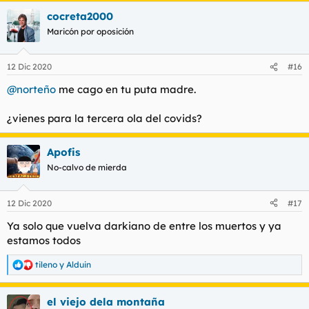
a
cocreta2000
c
c
Maricón por oposición
i
o
n
12 Dic 2020
#16
e
s
@norteño
me cago en tu puta madre.
:
¿vienes para la tercera ola del covids?
Apofis
No-calvo de mierda
12 Dic 2020
#17
Ya solo que vuelva darkiano de entre los muertos y ya
estamos todos
tileno
y
Alduin
R
e
a
el viejo dela montaña
c