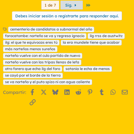
Último
1 de 7
Sig.
Debes iniciar sesión o registrarte para responder aquí.
E
cementerio de candidatos a subnormal del año
t
forocatombe: norteño se va y regresa ignacio
ilg rrss de austwitz
i
ilg: el que te equivocas eres tú
la era mundele tiene que acabar
q
más norteños menos sureños
u
norteño vuelve con el culo partido de nuevo
e
t
norteño vuelve con las tripas llenas de lefa
a
otro forero que echa ilg del foro
satania le echa de menos
s
se cayó por el borde de la tierra
se va norteño y el puto spizo ni con agua caliente
Facebook
X
Bluesky
LinkedIn
Reddit
Pinterest
Tumblr
WhatsA
Em
Compartir:
Enlace