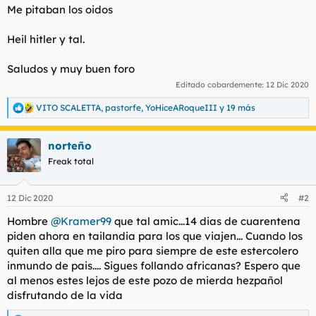
Me pitaban los oidos
l
i
t
o
e
Heil hitler y tal.
m
a
Saludos y muy buen foro
Editado cobardemente:
12 Dic 2020
VITO SCALETTA
,
pastorfe
,
YoHiceARoqueIII
y 19 más
R
e
a
norteño
c
c
Freak total
i
o
n
12 Dic 2020
#2
e
s
Hombre
@Kramer99
que tal amic...14 dias de cuarentena
:
piden ahora en tailandia para los que viajen... Cuando los
quiten alla que me piro para siempre de este estercolero
inmundo de pais.... Sigues follando africanas? Espero que
al menos estes lejos de este pozo de mierda hezpañol
disfrutando de la vida