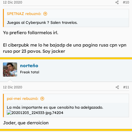
12 Dic 2020
#10
e
s
SPETNAZ rebuznó:
:
Juegas al Cyberpunk ? Salen travelos.
Yo prefiero follarmelos irl.
El ciberpubk me lo he bajadp de una pagina rusa cpn vpn
ruso por 23 pavos. Soy jacker
norteño
Freak total
12 Dic 2020
#11
pai-mei rebuznó:
La más importante es que cenobita ha adelgazado.
Joder, que derroicion