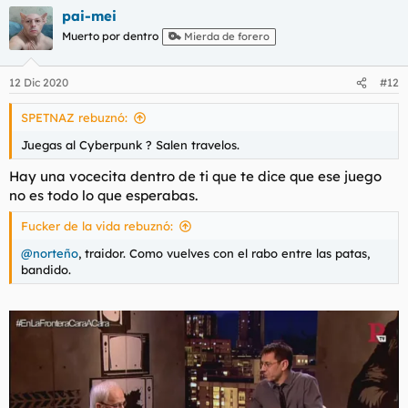
pai-mei
Muerto por dentro
Mierda de forero
12 Dic 2020
#12
SPETNAZ rebuznó:
Juegas al Cyberpunk ? Salen travelos.
Hay una vocecita dentro de ti que te dice que ese juego
no es todo lo que esperabas.
Fucker de la vida rebuznó:
@norteño
, traidor. Como vuelves con el rabo entre las patas,
bandido.