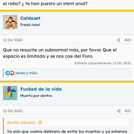
el rabo? ¿ te han puesto un stent anal?
Caldoset
Freak total
12 Dic 2020
#20
Que no resucite un subnormal más, por favor. Que el
espacio es limitado y se nos cae del Foro.
Editado cobardemente:
12 Dic 2020
serdo
y
miliu
R
e
a
Fucked de la vida
c
c
Muerto por dentro
i
o
n
12 Dic 2020
#21
e
s
Apofis rebuznó:
:
Ya solo que vuelva darkiano de entre los muertos y ya estamos