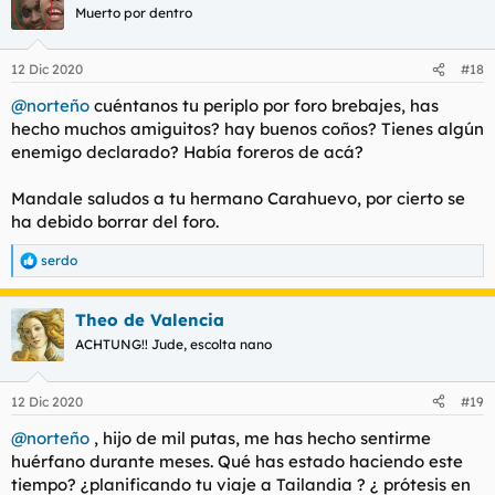
c
Muerto por dentro
i
o
n
12 Dic 2020
#18
e
s
@norteño
cuéntanos tu periplo por foro brebajes, has
:
hecho muchos amiguitos? hay buenos coños? Tienes algún
enemigo declarado? Había foreros de acá?
Mandale saludos a tu hermano Carahuevo, por cierto se
ha debido borrar del foro.
serdo
R
e
a
Theo de Valencia
c
c
ACHTUNG!! Jude, escolta nano
i
o
n
12 Dic 2020
#19
e
s
@norteño
, hijo de mil putas, me has hecho sentirme
:
huérfano durante meses. Qué has estado haciendo este
tiempo? ¿planificando tu viaje a Tailandia ? ¿ prótesis en