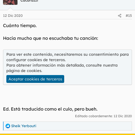
Cacarazzi
i
o
n
12 Dic 2020
#15
e
s
Cuánto tiempo.
:
Hacía mucho que no escuchaba tu canción:
Para ver este contenido, necesitaremos su consentimiento para
configurar cookies de terceros.
Para obtener información más detallada, consulte nuestra
página de cookies
.
Aceptar cookies de terceros
Ed. Está traducido como el culo, pero bueh.
Editado cobardemente:
12 Dic 2020
Sheik Yerbouti
R
e