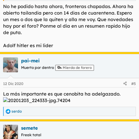
No he podido hasta ahora, fronteras chapadas. Ahora ha
abierto tailandia pero con 14 dias de cuarentena. Espero
un mes o dos que la quiten y alla me voy. Que novedades
hay por el foro? Ponme al dia en un resumen rapido hijo
de puta.
Adolf hitler es mi lider
pai-mei
Muerto por dentro
Mierda de forero
12 Dic 2020
#5
La más importante es que cenobita ha adelgazado.
serdo
R
e
a
semete
c
c
Freak total
i