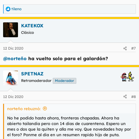
tileno
R
e
a
KATEKOX
c
c
Clásico
i
o
n
12 Dic 2020
#7
e
s
@norteño
ha vuelto solo para el galardón?
:
SPETNAZ
Retromoderador
Moderador
12 Dic 2020
#8
norteño rebuznó:
No he podido hasta ahora, fronteras chapadas. Ahora ha
abierto tailandia pero con 14 dias de cuarentena. Espero un
mes o dos que la quiten y alla me voy. Que novedades hay por
el foro? Ponme al dia en un resumen rapido hijo de puta.