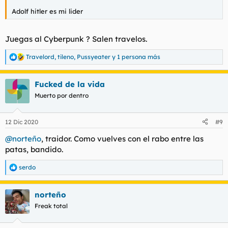
Adolf hitler es mi lider
Juegas al Cyberpunk ? Salen travelos.
Travelord
,
tileno
,
Pussyeater
y 1 persona más
R
e
a
Fucked de la vida
c
c
Muerto por dentro
i
o
n
12 Dic 2020
#9
e
s
@norteño
, traidor. Como vuelves con el rabo entre las
:
patas, bandido.
serdo
R
e
a
norteño
c
c
Freak total
i
o
n