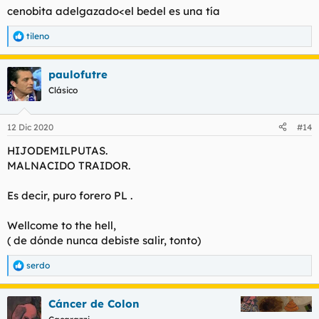
cenobita adelgazado<el bedel es una tía
tileno
R
e
a
paulofutre
c
c
Clásico
i
o
n
12 Dic 2020
#14
e
s
HIJODEMILPUTAS.
:
MALNACIDO TRAIDOR.
Es decir, puro forero PL .
Wellcome to the hell,
( de dónde nunca debiste salir, tonto)
serdo
R
e
a
Cáncer de Colon
c
c