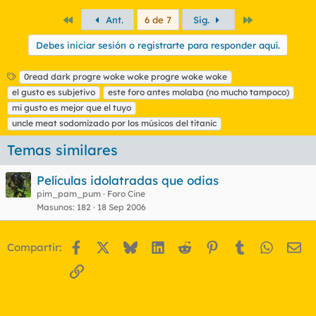
Primero
Último
Ant.
6 de 7
Sig.
Debes iniciar sesión o registrarte para responder aquí.
E
0read dark progre woke woke progre woke woke
t
el gusto es subjetivo
este foro antes molaba (no mucho tampoco)
i
mi gusto es mejor que el tuyo
q
uncle meat sodomizado por los músicos del titanic
u
e
Temas similares
t
a
s
Películas idolatradas que odias
pim_pam_pum
Foro Cine
Masunos
182
18 Sep 2006
Facebook
X
Bluesky
LinkedIn
Reddit
Pinterest
Tumblr
WhatsA
Em
Compartir:
Enlace