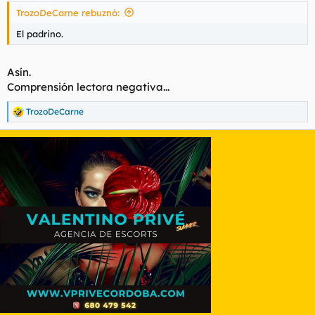
s
TrozoDeCarne rebuznó:
:
El padrino.
Asín.
Comprensión lectora negativa...
TrozoDeCarne
R
e
a
c
c
i
o
n
e
s
: