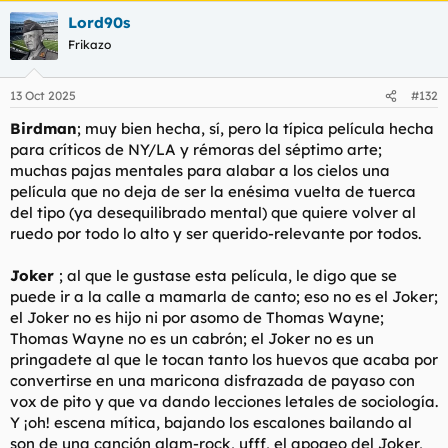
Lord90s
Frikazo
13 Oct 2025
#132
Birdman
; muy bien hecha, sí, pero la típica película hecha
para críticos de NY/LA y rémoras del séptimo arte;
muchas pajas mentales para alabar a los cielos una
película que no deja de ser la enésima vuelta de tuerca
del tipo (ya desequilibrado mental) que quiere volver al
ruedo por todo lo alto y ser querido-relevante por todos.
Joker
; al que le gustase esta película, le digo que se
puede ir a la calle a mamarla de canto; eso no es el Joker;
el Joker no es hijo ni por asomo de Thomas Wayne;
Thomas Wayne no es un cabrón; el Joker no es un
pringadete al que le tocan tanto los huevos que acaba por
convertirse en una maricona disfrazada de payaso con
vox de pito y que va dando lecciones letales de sociología.
Y ¡oh! escena mítica, bajando los escalones bailando al
son de una canción glam-rock, ufff, el apogeo del Joker,