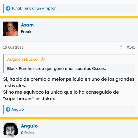
Tunak Tunak Tun
y
Tipton
R
e
a
Asam
c
c
Freak
i
o
n
15 Oct 2025
#141
e
s
Angulo rebuznó:
:
Black Panther creo que ganó unos cuantos Oscars.
Si, hablo de premio a mejor película en uno de los grandes
festivales.
Si no me equivoco la unica que lo ha conseguido de
"superheroes" es Joker.
Angulo
R
e
a
Angulo
c
c
Clásico
i