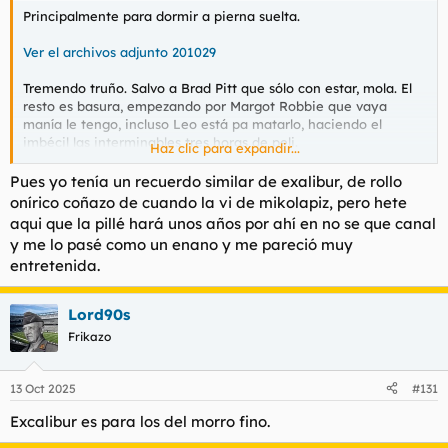
Principalmente para dormir a pierna suelta.
Ver el archivos adjunto 201029
Tremendo truño. Salvo a Brad Pitt que sólo con estar, mola. El
resto es basura, empezando por Margot Robbie que vaya
manía le tengo, incluso Leo está pa matarlo, haciendo el
imbécil las interminables tres horas de peli.
Haz clic para expandir...
Ver el archivos adjunto 201030
Pues yo tenía un recuerdo similar de exalibur, de rollo
onírico coñazo de cuando la vi de mikolapiz, pero hete
Si no te duermes con Mullholland Drive, ponte ésta (UBP
aqui que la pillé hará unos años por ahí en no se que canal
cómeme los huevos). Inaguantable. Que si onírica, que si no se
y me lo pasé como un enano y me pareció muy
qué... anda a la mierda hombre.
entretenida.
Lord90s
Frikazo
13 Oct 2025
#131
Excalibur es para los del morro fino.