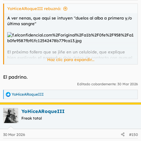
YoHiceARoqueIII rebuznó:
A ver nenas, que aquí se intuyen
"duelos al alba a primera y/o
última sangre"
El próximo follero que se jiñe en un celuloide, que explique
bien explicado
el porqué
y deje datos de contacto con guguel
Haz clic para expandir...
maps o wassar.
Forear es tan barato como hablar, defender una postura es
El padrino.
otra cosa:
es un rollo, no me enteré de una mierda, no soporto
Editado cobardemente:
30 Mar 2026
al aktor...
o cualquier gilipollez monofrase sólo demuestra un
retraso ubercumlaude.
YoHiceARoqueIII
R
e
Venga chochos, explayaos un poquito, con dos cojones o dos
a
filetones menores...
YoHiceARoqueIII
c
c
Freak total
i
o
n
30 Mar 2026
#150
e