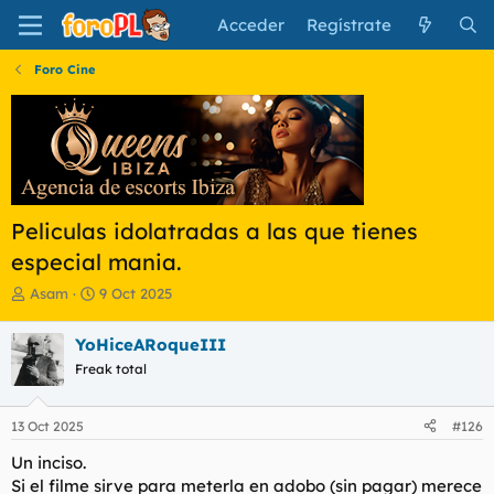
Acceder
Regístrate
Foro Cine
Peliculas idolatradas a las que tienes
especial mania.
I
F
Asam
9 Oct 2025
n
e
i
c
YoHiceARoqueIII
c
h
Freak total
i
a
a
d
d
e
13 Oct 2025
#126
o
i
r
n
Un inciso.
d
i
Si el filme sirve para meterla en adobo (sin pagar) merece
e
c