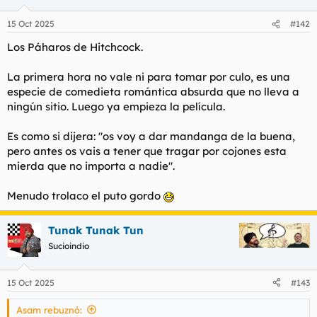
o
n
15 Oct 2025
#142
e
s
Los Páharos de Hitchcock.
:
La primera hora no vale ni para tomar por culo, es una
especie de comedieta romántica absurda que no lleva a
ningún sitio. Luego ya empieza la película.
Es como si dijera: "os voy a dar mandanga de la buena,
pero antes os vais a tener que tragar por cojones esta
mierda que no importa a nadie".
Menudo trolaco el puto gordo
Tunak Tunak Tun
Sucioindio
15 Oct 2025
#143
Asam rebuznó: