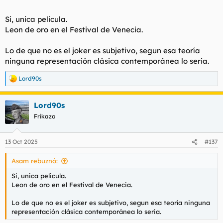
Si, unica pelicula.
Leon de oro en el Festival de Venecia.
Lo de que no es el joker es subjetivo, segun esa teoría
ninguna representación clásica contemporánea lo seria.
Lord90s
R
e
a
Lord90s
c
c
Frikazo
i
o
n
13 Oct 2025
#137
e
s
Asam rebuznó:
:
Si, unica pelicula.
Leon de oro en el Festival de Venecia.
Lo de que no es el joker es subjetivo, segun esa teoría ninguna
representación clásica contemporánea lo seria.