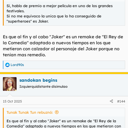
Si, hablo de premio a mejor película en uno de los grandes
festivales.
Si no me equivoco la unica que lo ha conseguido de
"superheroes" es Joker.
Es que al fin y al cabo "Joker" es un remake de "El Rey de
la Comedia" adaptado a nuevos tiempos en los que
metieron con calzador al personaje del Joker porque no
tenian mas remedio.
Lord90s
R
e
a
sandokan begins
c
c
Izquierquidistante disimulao
i
o
n
15 Oct 2025
#144
e
s
Tunak Tunak Tun rebuznó:
:
Es que al fin y al cabo "Joker" es un remake de "El Rey de la
Comedia" adaptado a nuevos tiempos en los que metieron con