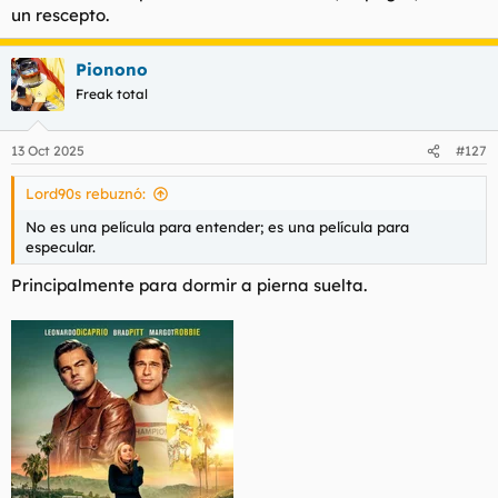
un rescepto.
l
i
t
o
e
Pionono
m
Freak total
a
13 Oct 2025
#127
Lord90s rebuznó:
No es una película para entender; es una película para
especular.
Principalmente para dormir a pierna suelta.