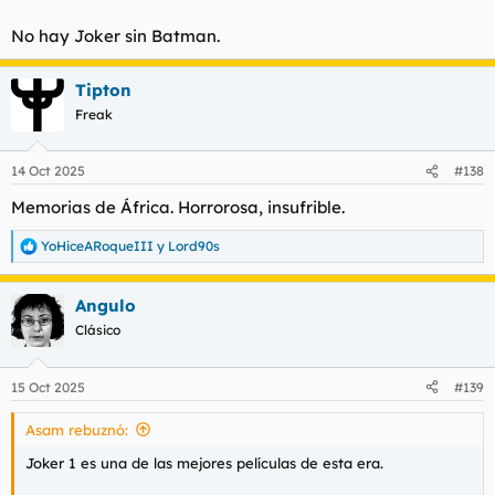
No hay Joker sin Batman.
Tipton
Freak
14 Oct 2025
#138
Memorias de África. Horrorosa, insufrible.
YoHiceARoqueIII
y
Lord90s
R
e
a
Angulo
c
c
Clásico
i
o
n
15 Oct 2025
#139
e
s
Asam rebuznó:
:
Joker 1 es una de las mejores películas de esta era.