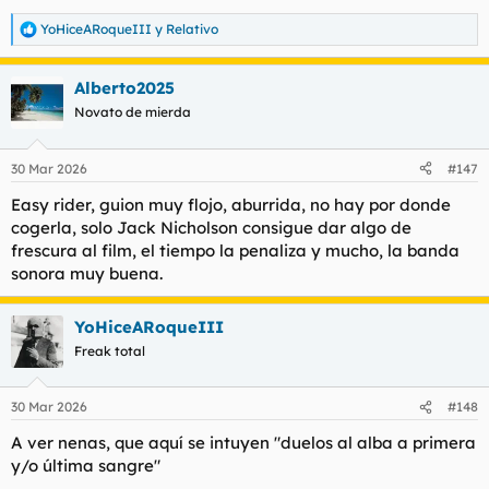
YoHiceARoqueIII
y
Relativo
R
e
a
Alberto2025
c
c
Novato de mierda
i
o
n
30 Mar 2026
#147
e
s
Easy rider, guion muy flojo, aburrida, no hay por donde
:
cogerla, solo Jack Nicholson consigue dar algo de
frescura al film, el tiempo la penaliza y mucho, la banda
sonora muy buena.
YoHiceARoqueIII
Freak total
30 Mar 2026
#148
A ver nenas, que aquí se intuyen
"duelos al alba a primera
y/o última sangre"