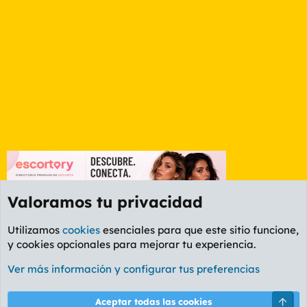
Valoramos tu privacidad
Utilizamos
cookies
esenciales para que este sitio funcione,
y cookies opcionales para mejorar tu experiencia.
Foro Cine
Ver más información y configurar tus preferencias
Cookies
PL OLDSTYLE AMARILLO
Cambiar fuente
Español (ES)
Arri
Aceptar todas las cookies
Contáctanos
Términos y reglas
Política de privacidad
Ayuda