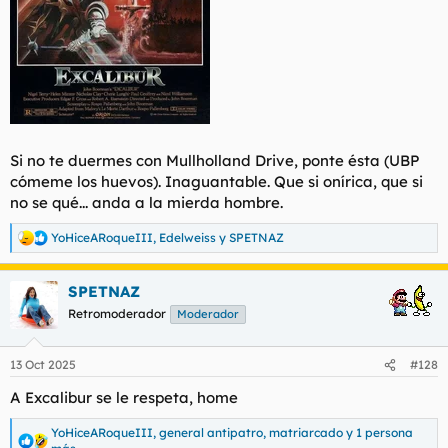
Si no te duermes con Mullholland Drive, ponte ésta (UBP
cómeme los huevos). Inaguantable. Que si onírica, que si
no se qué... anda a la mierda hombre.
YoHiceARoqueIII
,
Edelweiss
y
SPETNAZ
R
e
a
SPETNAZ
c
c
Retromoderador
Moderador
i
o
n
13 Oct 2025
#128
e
s
A Excalibur se le respeta, home
:
YoHiceARoqueIII
,
general antipatro
,
matriarcado
y 1 persona
R