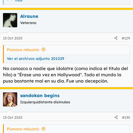
más
e
a
c
Alraune
c
Veterano
i
o
n
e
13 Oct 2025
#129
s
:
Pionono rebuznó:
Ver el archivos adjunto 201029
No conozco a nadie que idolatre (como indica el título del
hilo) a "Érase una vez en Hollywood". Todo el mundo la
puso bastante mal en su día. Fue una decepción.
sandokan begins
Izquierquidistante disimulao
13 Oct 2025
#130
Pionono rebuznó: