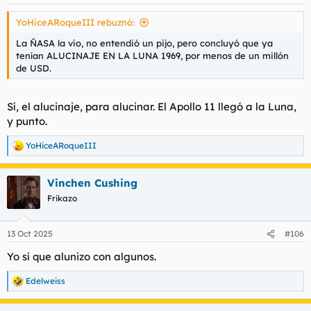
e
s
YoHiceARoqueIII rebuznó:
:
La ÑASA la vio, no entendió un pijo, pero concluyó que ya
tenían ALUCINAJE EN LA LUNA 1969, por menos de un millón
de USD.
Sí, el alucinaje, para alucinar. El Apollo 11 llegó a la Luna,
y punto.
YoHiceARoqueIII
R
e
a
Vinchen Cushing
c
c
Frikazo
i
o
n
13 Oct 2025
#106
e
s
Yo sí que alunizo con algunos.
:
Edelweiss
R
e
a