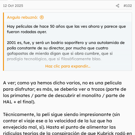
n
12 Oct 2025
#102
e
s
Angulo rebuznó:
:
Hay películas de hace 50 años que las ves ahora y parece que
fueron rodadas ayer.
2001 es, fue, y será un bodrio soporífero y una autolamida de
polla constante de su director, por mucho que cuatro
gafapastas de mierda digan que si obra cumbre, que si
prodigio tecnológico, que si filosóficamente blao.
Haz clic para expandir...
ES UNA PUTA MIERDA COMO EL SOMBRERO UN PICAOR.
A ver; como ya hemos dicho varios, no es una película
para disfrutar; es más, se debería ver a trozos (parte de
los primates / parte de descubrir el monolito / parte de
HAL + el final).
Técnicamente, la peli sigue siendo impresionante (sin
contar el viaje ese a la velocidad de la luz que ha
envejecido mal, sí). Hasta el punto de alimentar las
ridículas teorías de la conspiración de que Kubrick rodó en