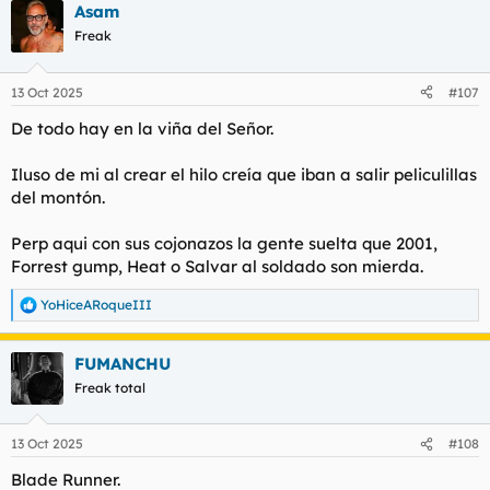
Asam
c
c
Freak
i
o
n
13 Oct 2025
#107
e
s
De todo hay en la viña del Señor.
:
Iluso de mi al crear el hilo creía que iban a salir peliculillas
del montón.
Perp aqui con sus cojonazos la gente suelta que 2001,
Forrest gump, Heat o Salvar al soldado son mierda.
YoHiceARoqueIII
R
e
a
FUMANCHU
c
c
Freak total
i
o
n
13 Oct 2025
#108
e
s
Blade Runner.
: