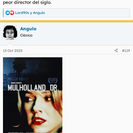
peor director del siglo.
Lord90s
y
Angulo
R
e
a
Angulo
c
c
Clásico
i
o
n
13 Oct 2025
#119
e
s
: