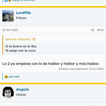
R
e
a
Lord90s
c
c
Frikazo
i
o
n
13 Oct 2025
#115
e
s
pai-mei rebuznó:
:
Si la buena es la dos.
Te pego con la cuca.
La 2 ya empieza con lo de hablar y hablar y más hablar.
Editado cobardemente:
13 Oct 2025
pai-mei
R
e
a
Angulo
c
c
Clásico
i
o
n