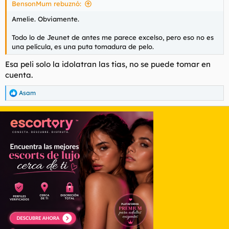
BensonMum rebuznó:
Amelie. Obviamente.
Todo lo de Jeunet de antes me parece excelso, pero eso no es
una película, es una puta tomadura de pelo.
Esa peli solo la idolatran las tias, no se puede tomar en
cuenta.
Asam
R
e
a
c
c
i
o
n
e
s
: