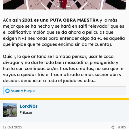
Aún asín
2001 es una PUTA OBRA MAESTRA
y lo más
mejor que se ha hecho y se hará en saifi
"elevada"
que es
el calificativo molón que se da ahora a películas que
exigen N+1 neuronas para entender algo (la +1 es aquella
que impide que te cagues encima sin darte cuenta).
Quicir, lo que antaño se llamaba
pensar, usar le coco,
divagar
y no darte todo bien mascadito, predigerido y
hasta con continuación/es tras los créditos; no sea que te
vayas a quedar triste, traumatizado o más sucnor aún y
decidas denunciar a todo el jodido estudio...
Asam
y
Harpo
R
e
a
Lord90s
c
c
Frikazo
i
o
n
12 Oct 2025
#105