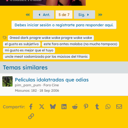
Primero
Último
Ant.
5 de 7
Sig.
Debes iniciar sesión o registrarte para responder aquí.
E
0read dark progre woke woke progre woke woke
t
el gusto es subjetivo
este foro antes molaba (no mucho tampoco)
i
mi gusto es mejor que el tuyo
q
uncle meat sodomizado por los músicos del titanic
u
e
Temas similares
t
a
s
Películas idolatradas que odias
pim_pam_pum
Foro Cine
Masunos
182
18 Sep 2006
Facebook
X
Bluesky
LinkedIn
Reddit
Pinterest
Tumblr
WhatsA
Em
Compartir:
Enlace