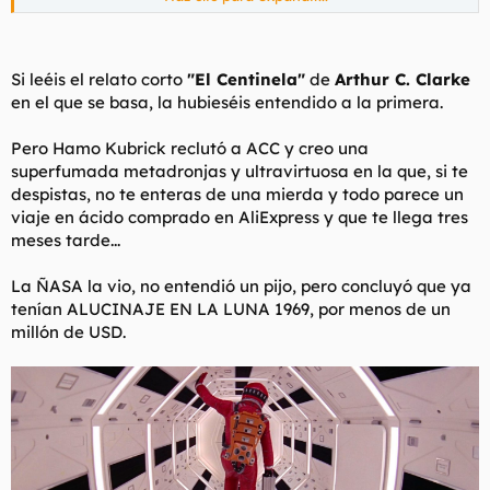
para configurar cookies de terceros.
Para obtener información más detallada, consulte nuestra
página de cookies
.
Aceptar cookies de terceros
Si leéis el relato corto
"El Centinela"
de
Arthur C. Clarke
en el que se basa, la hubieséis entendido a la primera.
Pero Hamo Kubrick reclutó a ACC y creo una
superfumada metadronjas y ultravirtuosa en la que, si te
despistas, no te enteras de una mierda y todo parece un
viaje en ácido comprado en AliExpress y que te llega tres
meses tarde...
La ÑASA la vio, no entendió un pijo, pero concluyó que ya
tenían ALUCINAJE EN LA LUNA 1969, por menos de un
millón de USD.