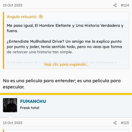
n
13 Oct 2025
#124
e
s
Angulo rebuznó:
:
Me pasa igual, El Hombre Elefante y Una Historia Verdadera y
fuera.
¿Entendiste Mullholland Drive? Un amigo me la explico punto
por punto y joder, tenía sentido todo, pero no veas que forma
de retorcer una historia tan simple.
A mí me pareció cuando la vi una colección de imágenes y
Haz clic para expandir...
escenas muy poderosas pero sin pies ni cabeza.
No es una película para entender; es una película para
especular.
FUMANCHU
Freak total
13 Oct 2025
#125