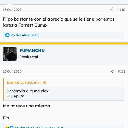
o
n
13 Oct 2025
#110
e
s
Flipo bastante con el aprecio que se le tiene por estos
:
lares a Forrest Gump.
YoHiceARoqueIII
R
e
a
FUMANCHU
c
c
Freak total
i
o
n
13 Oct 2025
#111
e
s
Edelweiss rebuznó:
:
Desarrolla el tema plox.
Hijueputa.
Me parece una mierda.
Fin.
YoHiceARoqueIII
y
Edelweiss