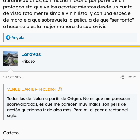
durante 50 años, con mucha filosofía por parte de un
protagonista que ve los acontecimientos desde un punto
de vista totalmente simple y nihilista, y con una especie
de moraleja que sobrevuela la pelicula de que "ser tonto"
o hacerselo es la mejor manera de sobrevivir.
Angulo
R
e
a
Lord90s
c
c
Frikazo
i
o
n
13 Oct 2025
#121
e
s
VINCE CARTER rebuznó:
:
Todas las de Nolan a partir de Origen. No es que me parexcan
sobrevaloradas, es que me parecen muy malas, son pelis de
acción queriendo ir de algo más. Para mi el peor director del
siglo.
Cateto.