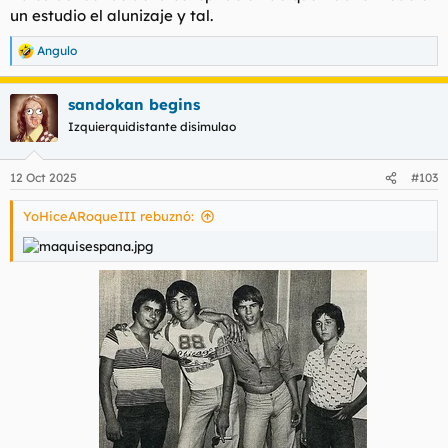
un estudio el alunizaje y tal.
Angulo
R
e
a
sandokan begins
c
c
Izquierquidistante disimulao
i
o
n
12 Oct 2025
#103
e
s
YoHiceARoqueIII rebuznó:
: