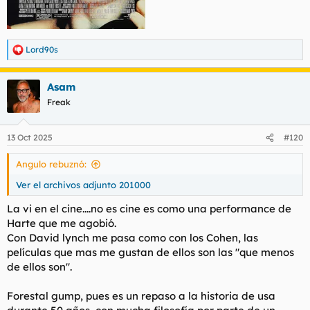
Lord90s
R
e
a
Asam
c
c
Freak
i
o
n
13 Oct 2025
#120
e
s
Angulo rebuznó:
:
Ver el archivos adjunto 201000
La vi en el cine....no es cine es como una performance de
Harte que me agobió.
Con David lynch me pasa como con los Cohen, las
películas que mas me gustan de ellos son las "que menos
de ellos son".
Forestal gump, pues es un repaso a la historia de usa