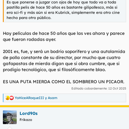
Es que ponerse a juzgar con ojos de hoy que todo va a toda
l
i
pastilla pelis de hace 50 años es bastante gilipollesco, más si
t
o
era sci-fi y más aún si era Kubrick, simplemente era otro cine
e
hecho para otro público.
m
a
Hay películas de hace 50 años que las ves ahora y parece
que fueron rodadas ayer.
2001 es, fue, y será un bodrio soporífero y una autolamida
de polla constante de su director, por mucho que cuatro
gafapastas de mierda digan que si obra cumbre, que si
prodigio tecnológico, que si filosóficamente blao.
ES UNA PUTA MIERDA COMO EL SOMBRERO UN PICAOR.
Editado cobardemente:
12 Oct 2025
YoHiceARoqueIII
y
Asam
R
e
a
Lord90s
c
c
Frikazo
i
o