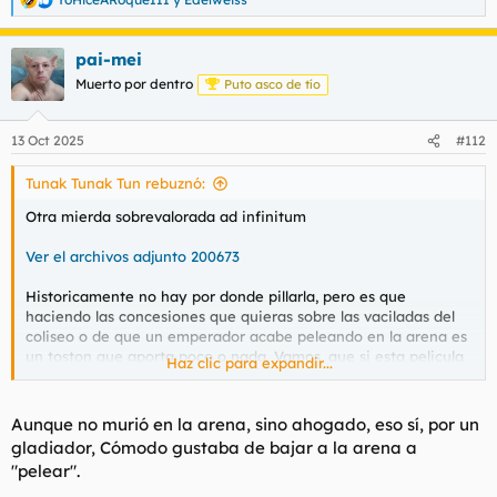
R
e
a
pai-mei
c
c
Muerto por dentro
Puto asco de tío
i
o
n
13 Oct 2025
#112
e
s
Tunak Tunak Tun rebuznó:
:
Otra mierda sobrevalorada ad infinitum
Ver el archivos adjunto 200673
Historicamente no hay por donde pillarla, pero es que
haciendo las concesiones que quieras sobre las vaciladas del
coliseo o de que un emperador acabe peleando en la arena es
un toston que aporta poco o nada. Vamos, que si esta pelicula
Haz clic para expandir...
es buena las de Maciste son obras de arte. Lo unico positivo es
Joaquin Phoenix dando masterclass como siempre.
Aunque no murió en la arena, sino ahogado, eso sí, por un
gladiador, Cómodo gustaba de bajar a la arena a
"pelear".