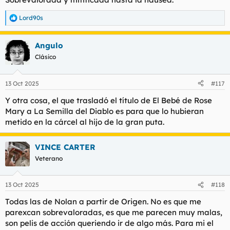
Lord90s
R
e
a
Angulo
c
c
Clásico
i
o
n
13 Oct 2025
#117
e
s
Y otra cosa, el que trasladó el título de El Bebé de Rose
:
Mary a La Semilla del Diablo es para que lo hubieran
metido en la cárcel al hijo de la gran puta.
VINCE CARTER
Veterano
13 Oct 2025
#118
Todas las de Nolan a partir de Origen. No es que me
parexcan sobrevaloradas, es que me parecen muy malas,
son pelis de acción queriendo ir de algo más. Para mi el