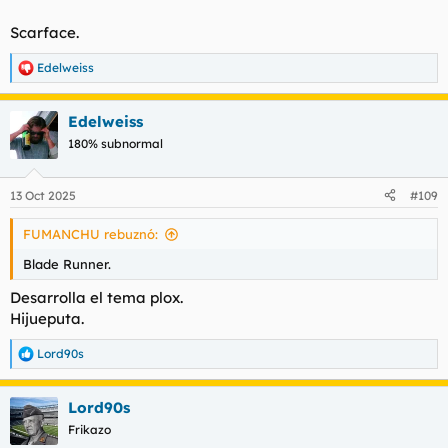
Scarface.
Edelweiss
R
e
a
Edelweiss
c
c
180% subnormal
i
o
n
13 Oct 2025
#109
e
s
FUMANCHU rebuznó:
:
Blade Runner.
Desarrolla el tema plox.
Hijueputa.
Lord90s
R
e
a
Lord90s
c
c
Frikazo
i