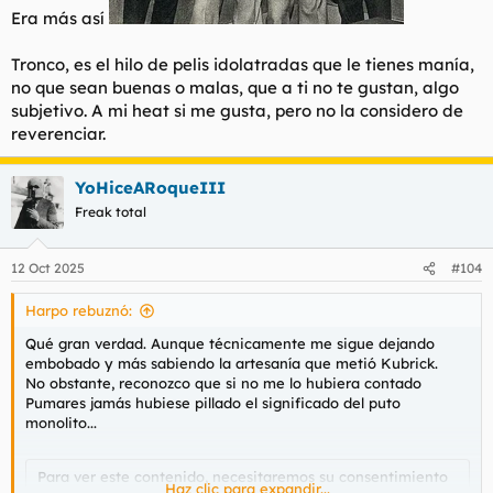
Era más así
Tronco, es el hilo de pelis idolatradas que le tienes manía,
no que sean buenas o malas, que a ti no te gustan, algo
subjetivo. A mi heat si me gusta, pero no la considero de
reverenciar.
YoHiceARoqueIII
Freak total
12 Oct 2025
#104
Harpo rebuznó:
Qué gran verdad. Aunque técnicamente me sigue dejando
embobado y más sabiendo la artesanía que metió Kubrick.
No obstante, reconozco que si no me lo hubiera contado
Pumares jamás hubiese pillado el significado del puto
monolito...
Para ver este contenido, necesitaremos su consentimiento
Haz clic para expandir...