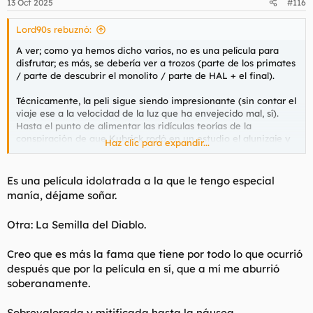
13 Oct 2025
#116
e
s
Lord90s rebuznó:
:
A ver; como ya hemos dicho varios, no es una película para
disfrutar; es más, se debería ver a trozos (parte de los primates
/ parte de descubrir el monolito / parte de HAL + el final).
Técnicamente, la peli sigue siendo impresionante (sin contar el
viaje ese a la velocidad de la luz que ha envejecido mal, sí).
Hasta el punto de alimentar las ridículas teorías de la
conspiración de que Kubrick rodó en un estudio el alunizaje y
Haz clic para expandir...
tal.
Es una película idolatrada a la que le tengo especial
manía, déjame soñar.
Otra: La Semilla del Diablo.
Creo que es más la fama que tiene por todo lo que ocurrió
después que por la película en sí, que a mí me aburrió
soberanamente.
Sobrevalorada y mitificada hasta la náusea.