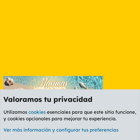
Valoramos tu privacidad
Utilizamos
cookies
esenciales para que este sitio funcione,
y cookies opcionales para mejorar tu experiencia.
Foro Cine
Ver más información y configurar tus preferencias
Cookies
PL OLDSTYLE AMARILLO
Cambiar fuente
Español (ES)