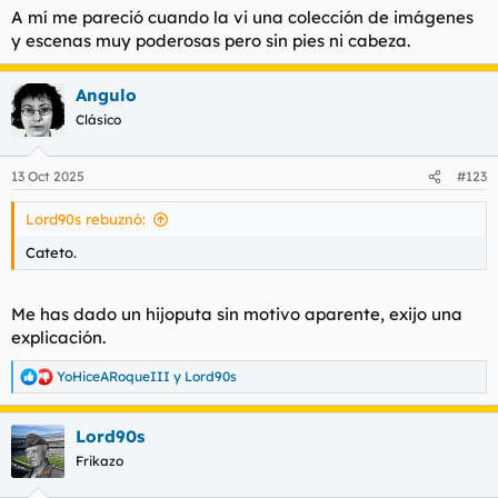
A mí me pareció cuando la vi una colección de imágenes
y escenas muy poderosas pero sin pies ni cabeza.
Angulo
Clásico
13 Oct 2025
#123
Lord90s rebuznó:
Cateto.
Me has dado un hijoputa sin motivo aparente, exijo una
explicación.
YoHiceARoqueIII
y
Lord90s
R
e
a
Lord90s
c
c
Frikazo
i
o