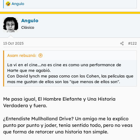
Angulo
R
e
a
Angulo
c
c
Clásico
i
o
n
13 Oct 2025
#122
e
s
Asam rebuznó:
:
La vi en el cine....no es cine es como una performance de
Harte que me agobió.
Con David lynch me pasa como con los Cohen, las películas que
mas me gustan de ellos son las "que menos de ellos son".
Me pasa igual, El Hombre Elefante y Una Historia
Verdadera y fuera.
¿Entendiste Mullholland Drive? Un amigo me la explico
punto por punto y joder, tenía sentido todo, pero no veas
que forma de retorcer una historia tan simple.