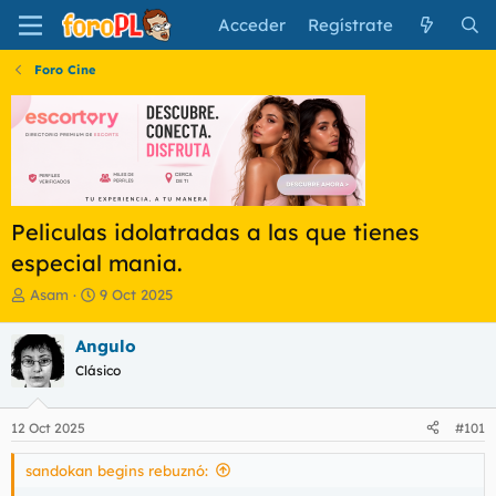
Acceder
Regístrate
Foro Cine
Peliculas idolatradas a las que tienes
especial mania.
I
F
Asam
9 Oct 2025
n
e
i
c
Angulo
c
h
Clásico
i
a
a
d
d
e
12 Oct 2025
#101
o
i
r
n
sandokan begins rebuznó:
d
i
e
c