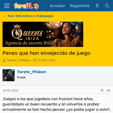
Acceder
Regístrate
Foro Informática y Videojuegos
Penes que han envejecido de juego
I
F
Torete_Plisken
14 Dic 2011
n
e
i
c
Torete_Plisken
c
h
Freak
i
a
a
d
d
e
14 Dic 2011
#1
o
i
r
n
Juegos a los que jugabais con fruicion hace años,
d
i
guardabais un buen recuerdo y al volverlos a probar
e
c
actualmente os han hecho pensar ¿yo podia jugar a esto?,
l
i