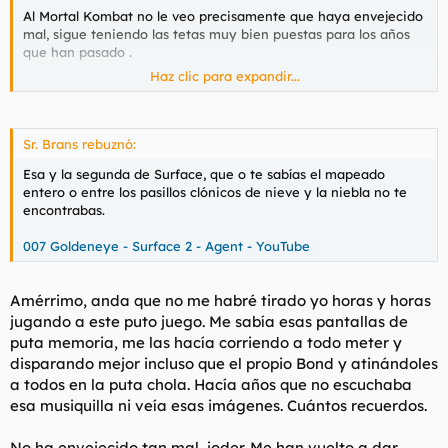
Al Mortal Kombat no le veo precisamente que haya envejecido
mal, sigue teniendo las tetas muy bien puestas para los años
que han pasado .
Haz clic para expandir...
Mis hojos con la fase de Staute Park en el Goldeneye, juegazo
en su momento pero tetas por las rodillas a dia de hoy.
Sr. Brans rebuznó:
Esa y la segunda de Surface, que o te sabías el mapeado
entero o entre los pasillos clónicos de nieve y la niebla no te
007 Goldeneye - Statue Park - Agent - YouTube
encontrabas.
007 Goldeneye - Surface 2 - Agent - YouTube
Amérrimo, anda que no me habré tirado yo horas y horas
jugando a este puto juego. Me sabía esas pantallas de
puta memoria, me las hacía corriendo a todo meter y
disparando mejor incluso que el propio Bond y atinándoles
a todos en la puta chola. Hacía años que no escuchaba
esa musiquilla ni veía esas imágenes. Cuántos recuerdos.
No ha envejecido tan mal, joder. Me han vuelto a dar