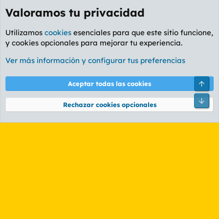
Valoramos tu privacidad
Utilizamos
cookies
esenciales para que este sitio funcione,
y cookies opcionales para mejorar tu experiencia.
Foro Informática y Videojuegos
Ver más información y configurar tus preferencias
Cookies
PL OLDSTYLE AMARILLO
Cambiar fuente
Español (ES)
Arri
Aceptar todas las cookies
Contáctanos
Términos y reglas
Política de privacidad
Ayuda
R
Pie
S
Rechazar cookies opcionales
S
®
Community platform by XenForo
© 2010-2026 XenForo Ltd.