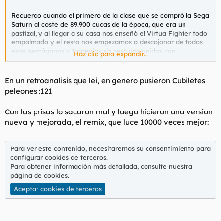
Recuerdo cuando el primero de la clase que se compró la Sega
Saturn al coste de 89.900 cucas de la época, que era un
pastizal, y al llegar a su casa nos enseñó el Virtua Fighter todo
empalmado y el resto nos empezamos a descojonar de todos
esos pentágonos y trapecios sin texturas unidos con
Haz clic para expandir...
pegamento dándose de ostias
:pringui
En un retroanalisis que lei, en genero pusieron Cubiletes
peleones :121
Teken wins.
Con las prisas lo sacaron mal y luego hicieron una version
nueva y mejorada, el remix, que luce 10000 veces mejor:
Virtua Fighter SEGA Saturn intro and gameplay - YouTube
Para ver este contenido, necesitaremos su consentimiento para
configurar cookies de terceros.
Para obtener información más detallada, consulte nuestra
página de cookies
.
Aceptar cookies de terceros