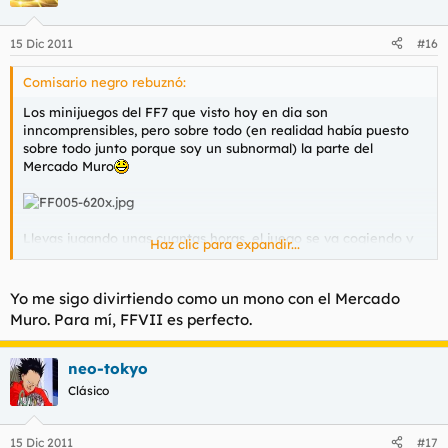
15 Dic 2011
#16
Comisario negro rebuznó:
Los minijuegos del FF7 que visto hoy en dia son
inncomprensibles, pero sobre todo (en realidad había puesto
sobre todo junto porque soy un subnormal) la parte del
Mercado Muro
Llevas jugando unas cuantas horas, el juego se va cogiendo y
Haz clic para expandir...
de repente vas y te quedas enganchado en esta parte de
mierda, que sin guia era el LOL. Pero lo mejor de todo es
cuando te das cuenta de que la unica manera de salir de este
Yo me sigo divirtiendo como un mono con el Mercado
infierno es disfrazar a tu prota BadAss en MUJER, con trajecito
Muro. Para mí, FFVII es perfecto.
y todo con el fin de prostituirse al ricachon del mercado:137. El
propio juego nos humilla para que pasemos esta parte con la
mayor perdida de honor posible
neo-tokyo
Clásico
15 Dic 2011
#17