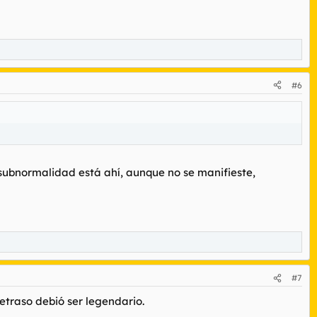
#6
subnormalidad está ahí, aunque no se manifieste,
#7
traso debió ser legendario.