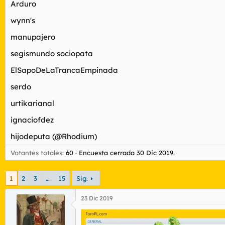
Arduro
r
n
d
i
wynn's
e
c
l
i
manupajero
t
o
e
segismundo sociopata
m
a
ElSapoDeLaTrancaEmpinada
serdo
urtikarianal
ignaciofdez
hijodeputa (@Rhodium)
Votantes totales
60
Encuesta cerrada
30 Dic 2019
.
1
2
3
…
15
Sig.
23 Dic 2019