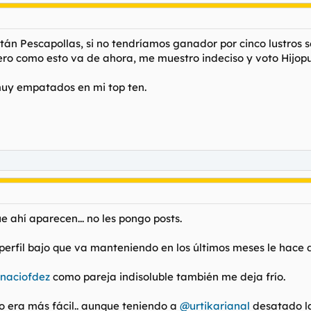
n Pescapollas, si no tendríamos ganador por cinco lustros s
ero como esto va de ahora, me muestro indeciso y voto Hijop
 muy empatados en mi
top ten.
e ahí aparecen... no les pongo posts.
erfil bajo que va manteniendo en los últimos meses le hace di
naciofdez
como pareja indisoluble también me deja frío.
o era más fácil.. aunque teniendo a
@urtikarianal
desatado la