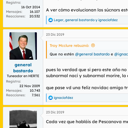
Registro
16 Oct 2014
A ver cómo evolucionan los súcnors est
Mensajes
16.107
Reacciones
20.532
Leger
,
general bastardo
y
ignaciofdez
R
e
a
23 Dic 2019
c
c
i
Troy Mcclure rebuznó:
o
n
Que no estén
@general bastardo
e
@ignac
e
s
general
:
pues la verdad que si pero este año n
bastardo
subnormal naci y subnormal morire, la o
Tuneador en HERTE
Registro
22 Nov 2009
que pase vd una feliz navidac amigo t
Mensajes
10.743
Reacciones
7.561
ignaciofdez
R
e
a
23 Dic 2019
c
c
Cada vez que habláis de Pescanova me 
i
o