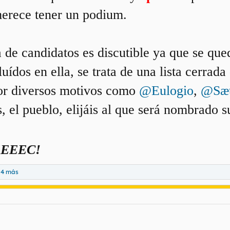
merece tener un podium.
sta de candidatos es discutible ya que se qu
luídos en ella, se trata de una lista cerr
por diversos motivos como
@Eulogio
,
@Sæt
, el pueblo, elijáis al que será nombrado 
EEEC!
 4 más