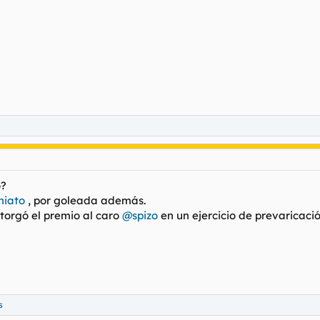
o?
iato
, por goleada además.
otorgó el premio al caro
@spizo
en un ejercicio de prevaricaci
s