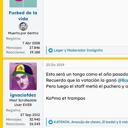
n
e
s
Fucked de la
:
vida
Muerto por dentro
Registro
7 Abr 2008
Mensajes
27.846
Leger
y
Moderador Incógnito
R
Reacciones
19.188
e
a
23 Dic 2019
c
c
Esto será un tongo como el año pasad
i
o
Recuerdo que la votación la ganó
@Bon
n
Pero luego el staff metió el puchero y 
e
s
ignaciofdez
Ka®ma et trampas
:
Most Scrolleable
User EVER
Registro
27 Sep 2012
Mensajes
32.940
KATEKOX
,
Amasijo de clones
,
El bedel
y 6 má
R
Reacciones
26.543