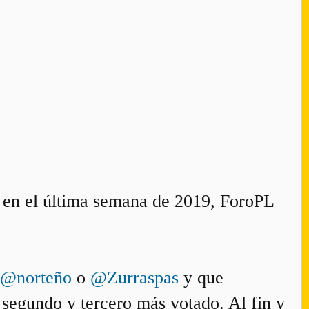
 en el última semana de 2019, ForoPL
@norteño
o
@Zurraspas
y que
 segundo y tercero más votado. Al fin y