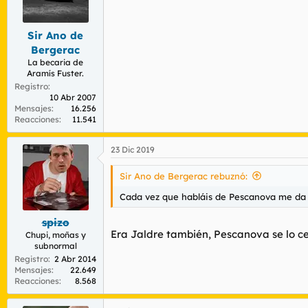
n
e
s
Sir Ano de
:
Bergerac
La becaria de
Aramís Fuster.
Registro
10 Abr 2007
Mensajes
16.256
Reacciones
11.541
23 Dic 2019
Sir Ano de Bergerac rebuznó:
Cada vez que habláis de Pescanova me da p
spizo
Era Jaldre también, Pescanova se lo ce
Chupi, moñas y
subnormal
Registro
2 Abr 2014
Mensajes
22.649
Reacciones
8.568