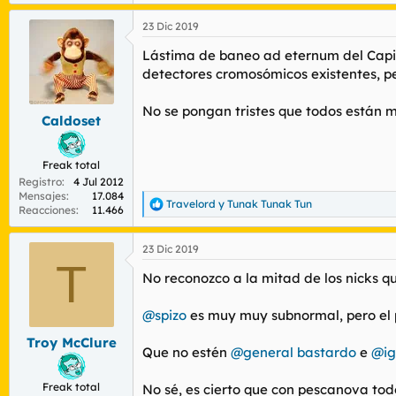
e
a
23 Dic 2019
c
c
Lástima de baneo ad eternum del Capitá
i
o
detectores cromosómicos existentes, p
n
e
No se pongan tristes que todos están
s
Caldoset
:
Freak total
Registro
4 Jul 2012
Mensajes
17.084
Travelord
y
Tunak Tunak Tun
R
Reacciones
11.466
e
a
23 Dic 2019
c
T
c
No reconozco a la mitad de los nicks qu
i
o
n
@spizo
es muy muy subnormal, pero el p
e
s
Troy McClure
Que no estén
@general bastardo
e
@ig
:
Freak total
No sé, es cierto que con pescanova tod