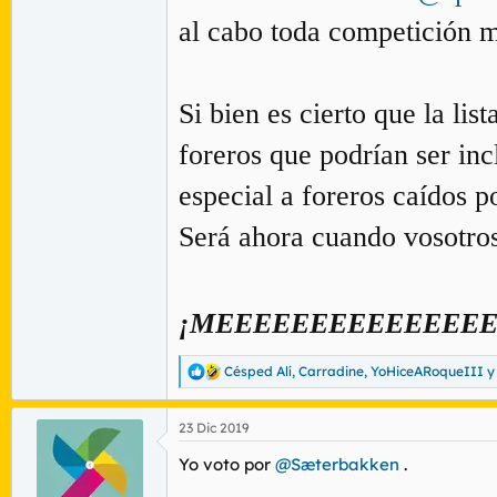
al cabo toda competición 
Si bien es cierto que la li
foreros que podrían ser inc
especial a foreros caídos 
Será ahora cuando vosotros
¡MEEEEEEEEEEEEEEE
Césped Alí
,
Carradine
,
YoHiceARoqueIII
y
R
e
a
23 Dic 2019
c
c
Yo voto por
@Sæterbakken
.
i
o