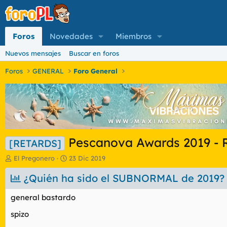
Foros
Novedades
Miembros
Nuevos mensajes
Buscar en foros
Foros
GENERAL
Foro General
Pescanova Awards 2019 
[RETARDS]
I
F
El Pregonero
23 Dic 2019
n
e
i
¿Quién ha sido el SUBNORMAL de 2019?
c
c
h
i
a
general bastardo
a
d
d
e
spizo
o
i