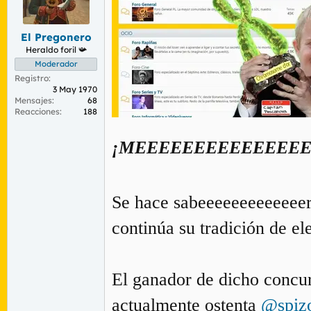
El Pregonero
Heraldo foril 📯
Moderador
Registro
3 May 1970
Mensajes
68
Reacciones
188
¡MEEEEEEEEEEEEEEE
Se hace sabeeeeeeeeeeeeer
continúa su tradición de el
El ganador de dicho concur
actualmente ostenta
@spiz