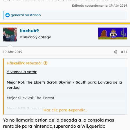
Editado cobardemente:
19 Abr 2019
general bastardo
R
e
a
liachu69
c
c
Disléxico y gallego
i
o
n
19 Abr 2019
#21
e
s
Häskelärk rebuznó:
:
Y vamos a votar
Mejor Rol: The Elder's Scroll: Skyrim / South park: La vara de la
verdad
Mejor Survival: The Forest.
Mejor FPS: Singularity
Haz clic para expandir...
Mejor GameMod: Brutal Wolfenstein
Yo no llamaria ostion de la decada a la consola mas
rentable para nintendo,superando a Wii,querido
Mejor Beat em up: Final Fight LNS