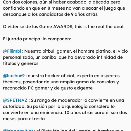
Con dos cojones, aún si haber acabado la década pero
t
o
e
confiando en que en 8 meses no van a sacar el juego que
m
desbanque a los candidatos de 9 años atrás.
a
Olvídense de los Game AWARDS, this is the real the deal.
El jurado principal lo componen:
@Filimbi
: Nuestro pitbull gamer, el hombre platino, el vicio
personalizado, un canibal que ha devorado infinidad de
títulos y generos
@liachu69
: nuestro hacker oficial, experto en aspectos
técnicos, poseedor de una amplia gama de consolas y
reconocido PC gamer y de gusto exigente
@SPETNAZ
: Su rango de moderador lo convierte en una
autoridad. Su pasión por la arqueología consolera lo
convierte en una eminencia. 10 años atrás para él son dos
meses para el resto
@Megapoitier
: el Risto Mejide del jurado, el hombre que