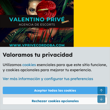
Valoramos tu privacidad
Último
1 de 3
Sig.
Utilizamos
cookies
esenciales para que este sitio funcione,
Debes iniciar sesión o registrarte para responder aquí.
y cookies opcionales para mejorar tu experiencia.
Ver más información y configurar tus preferencias
E
filimbi se ha pasado todos los juegos ya
t
Temas similares
i
Arri
Aceptar todas las cookies
q
u
Game Awards 2024
Pie
D
Rechazar cookies opcionales
e
Deacon St. John
Foro Informática y Videojuegos
t
Masunos
14
14 Dic 2024
a