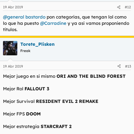
n
19 Abr 2019
#12
e
s
@general bastardo
pon categorías, que tengan lol como
:
lo que ha puesto
@Carradine
y ya así vamos proponiendo
títulos.
Torete_Plisken
Freak
19 Abr 2019
#13
Mejor juego en si mismo
ORI AND THE BLIND FOREST
Mejor Rol
FALLOUT 3
Mejor Survival
RESIDENT EVIL 2 REMAKE
Mejor FPS
DOOM
Mejor estrategia
STARCRAFT 2