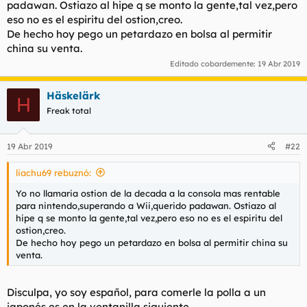
padawan. Ostiazo al hipe q se monto la gente,tal vez,pero
eso no es el espiritu del ostion,creo.
Mejor Lucha: Dragon Ball Fighter Z
De hecho hoy pego un petardazo en bolsa al permitir
china su venta.
Mejor Deportivo: Madden 25
Editado cobardemente:
19 Abr 2019
No es pa tanto: Super Mario Oddisey
Häskelärk
Ni con un palo: Fortnite
H
Freak total
Hostión de la Década: Nintendo Switch
Mejor Reflote: Grim Fandango Remastered
19 Abr 2019
#22
Mejor sonido: Zelda: Breath of the Wild
liachu69 rebuznó:
Yo no llamaria ostion de la decada a la consola mas rentable
Mejor banda sonora: DOOM / Zelda: Breath of the Wild
para nintendo,superando a Wii,querido padawan. Ostiazo al
hipe q se monto la gente,tal vez,pero eso no es el espiritu del
ostion,creo.
De hecho hoy pego un petardazo en bolsa al permitir china su
venta.
Disculpa, yo soy español, para comerle la polla a un
japonés es en la ventanilla siguiente.