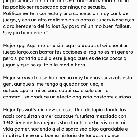
juego.su mezcla naif de años 60 futurismo y madmax no
ha podido ser repescado por ninguna secuela.
Politicamente incorrecto y una concepcion muy punk del
juego, y con un alto realismo en cuanto a supervivencia,es
claro heredero del fallout 3,y para mi,ultimo buen fallout.
!soy jon henri edem"
Mejor rpg. Aqui meteria sin lugar a dudas el witcher 3.un
juego largo,con bastantes opciones,el rpg no es mi genero
pero si pondria aqui a este juego pues es de los pocos q
jugue y que no quite a la media hora.
Mejor survival.no se han hecho muy buenos survivals esta
gen, aunque si me tengo q quedar con uno, el
outcast...para mi es pura caquita...tu solo con tu
camara....se produce un efecto angustia bastante curioso..
Mejor fps:wolfstein new colosus. Una distopia donde los
nazis conquistan america.toque futurista mezclado con
1942.tiene de los mejores shootfacts que he visto en mi
vida gamer,haciendo q el disparo sea algo agradable e
intuitivo,tiene una buena historia de fondo...y no nos