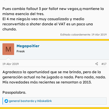
Pues cambia fallout 3 por fallot new vegas,q mantiene la
misma esencia del tres.
El 4 me niego.lo veo muy casualizado y medio
reconvertido a shoter donde el VAT es un poco una
chunda.
Editado cobardemente:
19 Abr 2019
Megapoitier
M
Freak
19 Abr 2019
#17
Agradezco la oportunidad que se me brinda, pero de la
generación actual no he jugado a nada. Pero nada, nada.
Mis novedades más recientes se remontan a 2013.
Pasopalabra.
general bastardo
y
Häskelärk
R
e