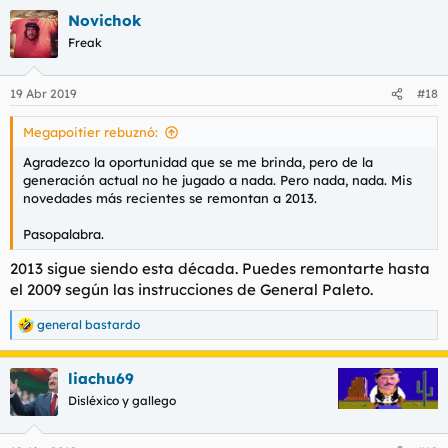
a
Novichok
c
c
Freak
i
o
n
19 Abr 2019
#18
e
s
Megapoitier rebuznó:
:
Agradezco la oportunidad que se me brinda, pero de la
generación actual no he jugado a nada. Pero nada, nada. Mis
novedades más recientes se remontan a 2013.
Pasopalabra.
2013 sigue siendo esta década. Puedes remontarte hasta
el 2009 según las instrucciones de General Paleto.
general bastardo
R
e
a
liachu69
c
c
Disléxico y gallego
i
o
n