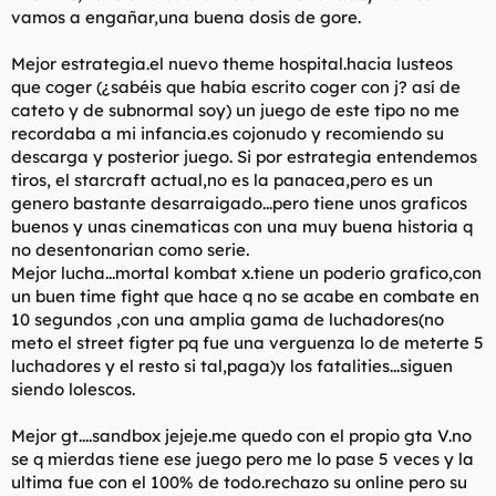
vamos a engañar,una buena dosis de gore.
Mejor estrategia.el nuevo theme hospital.hacia lusteos
que coger (¿sabéis que había escrito coger con j? así de
cateto y de subnormal soy) un juego de este tipo no me
recordaba a mi infancia.es cojonudo y recomiendo su
descarga y posterior juego. Si por estrategia entendemos
tiros, el starcraft actual,no es la panacea,pero es un
genero bastante desarraigado...pero tiene unos graficos
buenos y unas cinematicas con una muy buena historia q
no desentonarian como serie.
Mejor lucha...mortal kombat x.tiene un poderio grafico,con
un buen time fight que hace q no se acabe en combate en
10 segundos ,con una amplia gama de luchadores(no
meto el street figter pq fue una verguenza lo de meterte 5
luchadores y el resto si tal,paga)y los fatalities...siguen
siendo lolescos.
Mejor gt....sandbox jejeje.me quedo con el propio gta V.no
se q mierdas tiene ese juego pero me lo pase 5 veces y la
ultima fue con el 100% de todo.rechazo su online pero su