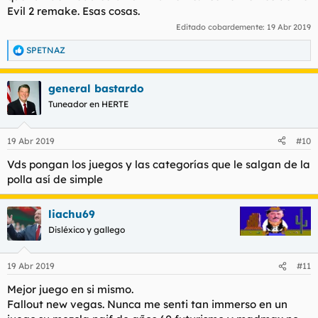
Evil 2 remake. Esas cosas.
Editado cobardemente:
19 Abr 2019
SPETNAZ
R
e
a
general bastardo
c
c
Tuneador en HERTE
i
o
n
19 Abr 2019
#10
e
s
Vds pongan los juegos y las categorías que le salgan de la
:
polla así de simple
liachu69
Disléxico y gallego
19 Abr 2019
#11
Mejor juego en si mismo.
Fallout new vegas. Nunca me senti tan immerso en un