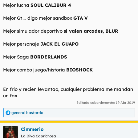
Mejor lucha
SOUL CALIBUR 4
Mejor Gt ... digo mejor sandbox
GTA V
Mejor simulador deportivo
si valen arcades, BLUR
Mejor personaje
JACK EL GUAPO
Mejor Saga
BORDERLANDS
Mejor combo juego/historia
BIOSHOCK
En frio y recien levantao, cualquier problema me mandan
un fax
Editado cobardemente:
19 Abr 2019
general bastardo
R
e
a
Cimmerio
c
c
La Diva Caprichosa