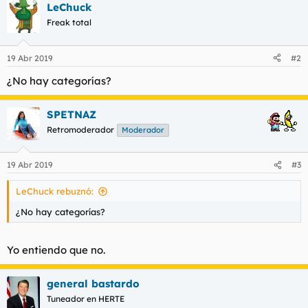
LeChuck
c
c
Freak total
i
o
n
19 Abr 2019
#2
e
s
¿No hay categorías?
:
SPETNAZ
Retromoderador
Moderador
19 Abr 2019
#3
LeChuck rebuznó:
¿No hay categorías?
Yo entiendo que no.
general bastardo
Tuneador en HERTE