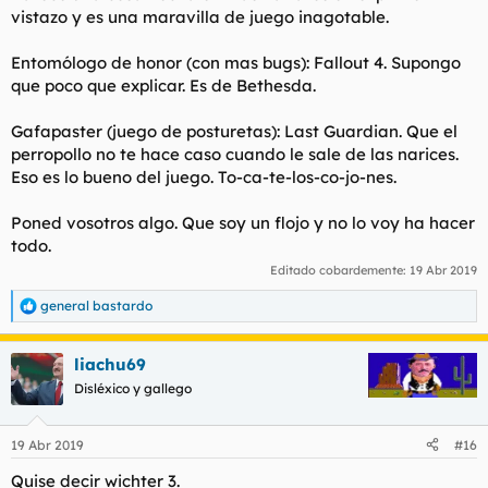
vistazo y es una maravilla de juego inagotable.
Entomólogo de honor (con mas bugs): Fallout 4. Supongo
que poco que explicar. Es de Bethesda.
Gafapaster (juego de posturetas): Last Guardian. Que el
perropollo no te hace caso cuando le sale de las narices.
Eso es lo bueno del juego. To-ca-te-los-co-jo-nes.
Poned vosotros algo. Que soy un flojo y no lo voy ha hacer
todo.
Editado cobardemente:
19 Abr 2019
general bastardo
R
e
a
liachu69
c
c
Disléxico y gallego
i
o
n
19 Abr 2019
#16
e
s
Quise decir wichter 3.
: