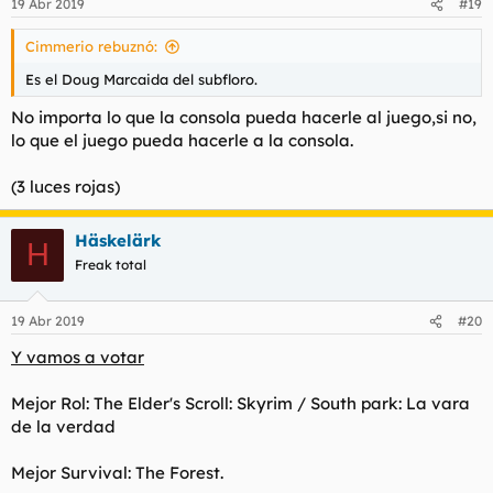
19 Abr 2019
#19
e
s
Cimmerio rebuznó:
:
Es el Doug Marcaida del subfloro.
No importa lo que la consola pueda hacerle al juego,si no,
lo que el juego pueda hacerle a la consola.
(3 luces rojas)
Häskelärk
H
Freak total
19 Abr 2019
#20
Y vamos a votar
Mejor Rol: The Elder's Scroll: Skyrim / South park: La vara
de la verdad
Mejor Survival: The Forest.