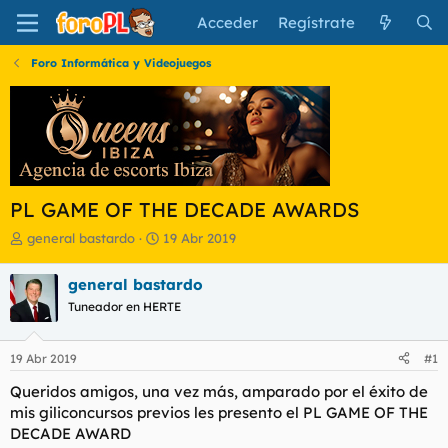
Acceder
Regístrate
Foro Informática y Videojuegos
PL GAME OF THE DECADE AWARDS
I
F
general bastardo
19 Abr 2019
n
e
i
c
general bastardo
c
h
Tuneador en HERTE
i
a
a
d
d
e
19 Abr 2019
#1
o
i
r
n
Queridos amigos, una vez más, amparado por el éxito de
d
i
mis giliconcursos previos les presento el PL GAME OF THE
e
c
DECADE AWARD
l
i