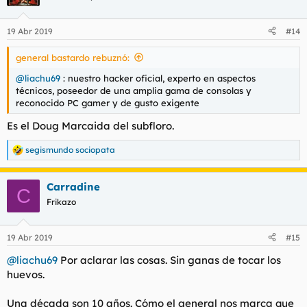
i
o
n
19 Abr 2019
#14
e
s
general bastardo rebuznó:
:
@liachu69
: nuestro hacker oficial, experto en aspectos
técnicos, poseedor de una amplia gama de consolas y
reconocido PC gamer y de gusto exigente
Es el Doug Marcaida del subfloro.
segismundo sociopata
R
e
a
Carradine
c
C
c
Frikazo
i
o
n
19 Abr 2019
#15
e
s
@liachu69
Por aclarar las cosas. Sin ganas de tocar los
:
huevos.
Una década son 10 años. Cómo el general nos marca que