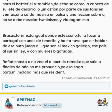
hora.el battlefiel V tambien,de echo se cobro la cabeza de
su jefe de desarrollo ,un ostion por parte de sus fans en
ventas,una caida masiva en bolsa y una leccion sobre q
no se debe mezclar fwminismo y videogamesm
Brasas.fornite.da igual donde estes.coño,fui a tocar a
portugal con unos de tenerife y hasta tuve que oir hablar
de ese puto juego alli,que son el mexico gallego, ese pais
al sur sin ley, y con mujeres bigotudas.
Reflote:hasta q no vea el dinocrisis remake que sale a
finales de año,no me pronuncio,pq esa saga
para.mi,molaba mas que resident.
Editado cobardemente:
19 Abr 2019
general bastardo
R
e
a
SPETNAZ
c
c
Retromoderador
Moderador
i
o