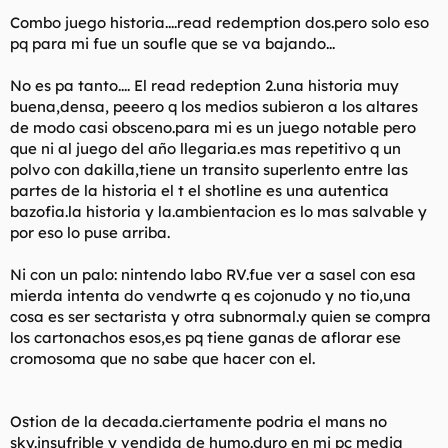
Combo juego historia....read redemption dos.pero solo eso
pq para mi fue un soufle que se va bajando...
No es pa tanto.... El read redeption 2.una historia muy
buena,densa, peeero q los medios subieron a los altares
de modo casi obsceno.para mi es un juego notable pero
que ni al juego del año llegaria.es mas repetitivo q un
polvo con dakilla,tiene un transito superlento entre las
partes de la historia el t el shotline es una autentica
bazofia.la historia y la.ambientacion es lo mas salvable y
por eso lo puse arriba.
Ni con un palo: nintendo labo RV.fue ver a sasel con esa
mierda intenta do vendwrte q es cojonudo y no tio,una
cosa es ser sectarista y otra subnormal.y quien se compra
los cartonachos esos,es pq tiene ganas de aflorar ese
cromosoma que no sabe que hacer con el.
Ostion de la decada.ciertamente podria el mans no
sky.insufrible y vendida de humo.duro en mi pc media