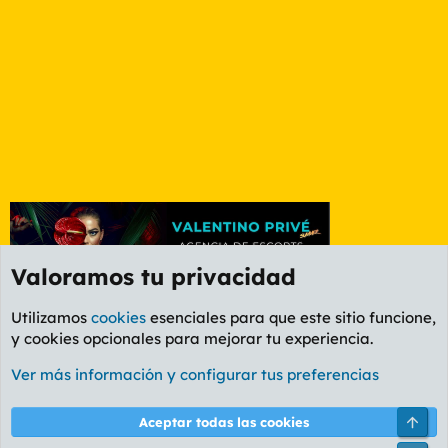
Valoramos tu privacidad
Utilizamos
cookies
esenciales para que este sitio funcione,
y cookies opcionales para mejorar tu experiencia.
Foro General
Ver más información y configurar tus preferencias
Cookies
PL OLDSTYLE AMARILLO
Cambiar fuente
Español (ES)
Arri
Aceptar todas las cookies
Contáctanos
Términos y reglas
Política de privacidad
Ayuda
R