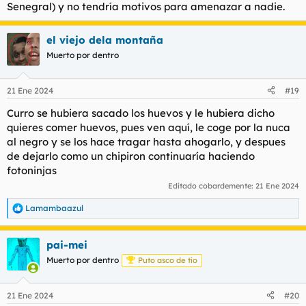
Senegral) y no tendría motivos para amenazar a nadie.
el viejo dela montaña
Muerto por dentro
21 Ene 2024
#19
Curro se hubiera sacado los huevos y le hubiera dicho
quieres comer huevos, pues ven aquí, le coge por la nuca
al negro y se los hace tragar hasta ahogarlo, y despues
de dejarlo como un chipiron continuaría haciendo
fotoninjas
Editado cobardemente:
21 Ene 2024
Lamambaazul
R
e
a
pai-mei
c
c
Muerto por dentro
Puto asco de tío
i
o
n
21 Ene 2024
#20
e