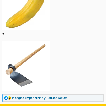
+
Misógino Empedernido
y
Retraso Deluxe
R
e