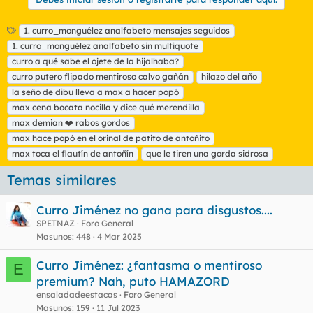
E
1. curro_monguélez analfabeto mensajes seguidos
t
1. curro_monguélez analfabeto sin multiquote
i
curro a qué sabe el ojete de la hijalhaba?
q
curro putero flipado mentiroso calvo gañán
hilazo del año
u
la seño de dibu lleva a max a hacer popó
e
t
max cena bocata nocilla y dice qué merendilla
a
max demian ❤️ rabos gordos
s
max hace popó en el orinal de patito de antoñito
max toca el flautín de antoñín
que le tiren una gorda sidrosa
Temas similares
Curro Jiménez no gana para disgustos....
SPETNAZ
Foro General
Masunos
448
4 Mar 2025
Curro Jiménez: ¿fantasma o mentiroso
E
premium? Nah, puto HAMAZORD
ensaladadeestacas
Foro General
Masunos
159
11 Jul 2023