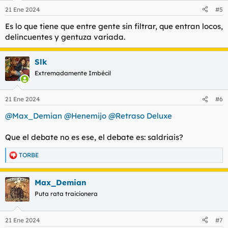
n
21 Ene 2024
#5
e
s
Es lo que tiene que entre gente sin filtrar, que entran locos,
:
delincuentes y gentuza variada.
Slk
Extremadamente Imbécil
21 Ene 2024
#6
@Max_Demian
@Henemijo
@Retraso Deluxe
Que el debate no es ese, el debate es: saldriais?
TORBE
R
e
a
Max_Demian
c
c
Puta rata traicionera
i
o
n
21 Ene 2024
#7
e