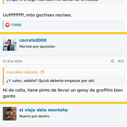
Uufffffffff, más gachises nacises.
TORBE
R
e
a
cocreta2000
c
c
Maricón por oposición
i
o
n
21 Ene 2024
#22
e
s
mundele rebuznó:
:
¿Y ustec, saldría? Quizá debería empezar por ahí.
Ni de coña, tiene pinta de llevar un spray de graffitis bien
gordo
el viejo dela montaña
Muerto por dentro