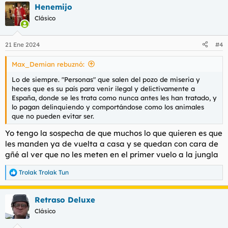
Henemijo
c
c
Clásico
i
o
n
21 Ene 2024
#4
e
s
Max_Demian rebuznó:
:
Lo de siempre. "Personas" que salen del pozo de miseria y
heces que es su país para venir ilegal y delictivamente a
España, donde se les trata como nunca antes les han tratado, y
lo pagan delinquiendo y comportándose como los animales
que no pueden evitar ser.
Yo tengo la sospecha de que muchos lo que quieren es que
les manden ya de vuelta a casa y se quedan con cara de
gñé al ver que no les meten en el primer vuelo a la jungla
Trolak Trolak Tun
R
e
a
Retraso Deluxe
c
c
Clásico
i
o