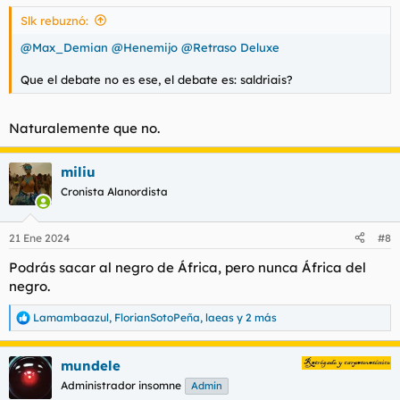
s
Slk rebuznó:
:
@Max_Demian
@Henemijo
@Retraso Deluxe
Que el debate no es ese, el debate es: saldriais?
Naturalemente que no.
miliu
Cronista Alanordista
21 Ene 2024
#8
Podrás sacar al negro de África, pero nunca África del
negro.
Lamambaazul
,
FlorianSotoPeña
,
laeas
y 2 más
R
e
a
mundele
c
c
Administrador insomne
Admin
i