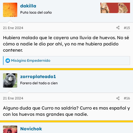
a
dakilla
c
c
Puta loca del coño
i
o
n
21 Ene 2024
#15
e
s
Hubiera molado que le cayera una lluvia de huevos. No sé
:
cómo a nadie le dio por ahí, yo no me hubiera podido
contener.
Misógino Empedernido
R
e
a
zorroplateado1
c
c
Forero del todo a cien
i
o
n
21 Ene 2024
#16
e
s
Alguno duda que Curro no saldria? Curro es mas español y
:
con los huevos mas grandes que nadie.
Novichok