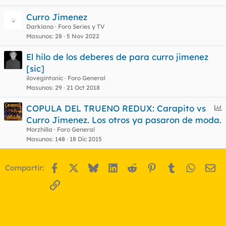
Curro Jimenez
Darkiano
Foro Series y TV
Masunos
28
5 Nov 2022
El hilo de los deberes de para curro jimenez
[sic]
ilovegintonic
Foro General
Masunos
29
21 Oct 2018
E
COPULA DEL TRUENO REDUX: Carapito vs
n
Curro Jimenez. Los otros ya pasaron de moda.
c
Morzhilla
Foro General
u
Masunos
148
18 Dic 2015
e
s
Facebook
X
Bluesky
LinkedIn
Reddit
Pinterest
Tumblr
WhatsA
Em
Compartir:
t
Enlace