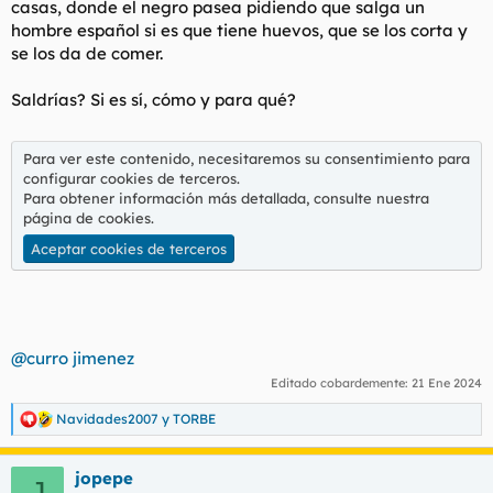
casas, donde el negro pasea pidiendo que salga un
t
o
e
hombre español si es que tiene huevos, que se los corta y
m
se los da de comer.
a
Saldrías? Si es sí, cómo y para qué?
Para ver este contenido, necesitaremos su consentimiento para
configurar cookies de terceros.
Para obtener información más detallada, consulte nuestra
página de cookies
.
Aceptar cookies de terceros
@curro jimenez
Editado cobardemente:
21 Ene 2024
Navidades2007
y
TORBE
R
e
a
jopepe
c
J