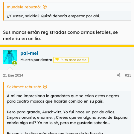
s
mundele rebuznó:
:
¿Y ustec, saldría? Quizá debería empezar por ahí.
Sus manos están registradas como armas letales, se
metería en un lío.
pai-mei
Muerto por dentro
Puto asco de tío
21 Ene 2024
#21
Sekhmet rebuznó:
A mí me impresiona lo grandotes que se crían estos negros
para cuatro moscas que habrán comido en su país.
Pero para grande, Auschwitz. Yo fui hace un par de años.
Impresionante, enorme. ¿Creéis que en alguna zona de España
cabría algo así? Yo no lo sé, pero me gustaría saberlo...
Es que si lo digo más claro me llaman de la fiscalía.