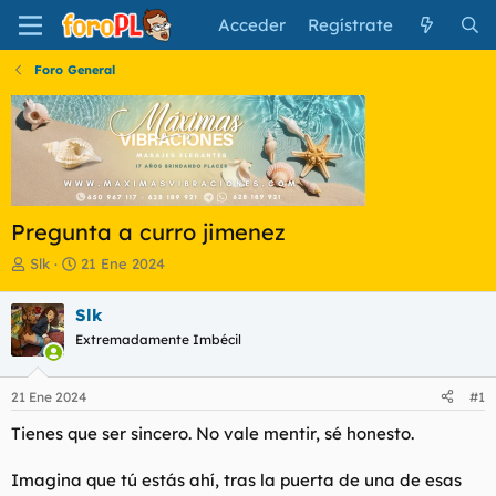
Acceder
Regístrate
Foro General
Pregunta a curro jimenez
I
F
Slk
21 Ene 2024
n
e
i
c
Slk
c
h
Extremadamente Imbécil
i
a
a
d
d
e
21 Ene 2024
#1
o
i
r
n
Tienes que ser sincero. No vale mentir, sé honesto.
d
i
e
c
Imagina que tú estás ahí, tras la puerta de una de esas
l
i