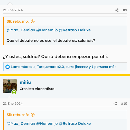
o
n
21 Ene 2024
#9
e
s
Slk rebuznó:
:
@Max_Demian
@Henemijo
@Retraso Deluxe
Que el debate no es ese, el debate es: saldriais?
¿Y ustec, saldría? Quizá debería empezar por ahí.
Lamambaazul
,
Torquemada2.0
,
curro jimenez
y 1 persona más
R
e
a
miliu
c
c
Cronista Alanordista
i
o
n
21 Ene 2024
#10
e
s
Slk rebuznó:
:
@Max_Demian
@Henemijo
@Retraso Deluxe