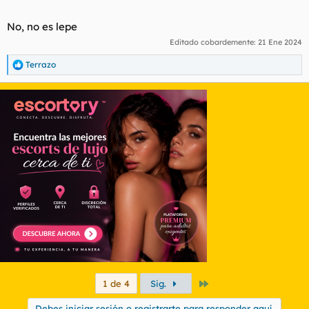
No, no es lepe
Editado cobardemente:
21 Ene 2024
Terrazo
R
e
a
c
c
i
o
n
e
s
:
Último
1 de 4
Sig.
Debes iniciar sesión o registrarte para responder aquí.