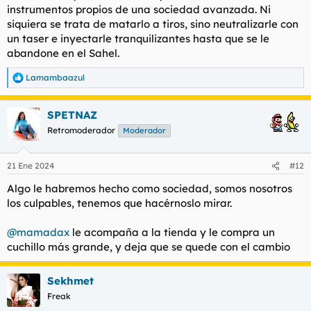
instrumentos propios de una sociedad avanzada. Ni
siquiera se trata de matarlo a tiros, sino neutralizarle con
un taser e inyectarle tranquilizantes hasta que se le
abandone en el Sahel.
Lamambaazul
R
e
a
SPETNAZ
c
c
Retromoderador
Moderador
i
o
n
21 Ene 2024
#12
e
s
Algo le habremos hecho como sociedad, somos nosotros
:
los culpables, tenemos que hacérnoslo mirar.
@mamadax
le acompaña a la tienda y le compra un
cuchillo más grande, y deja que se quede con el cambio
Sekhmet
Freak