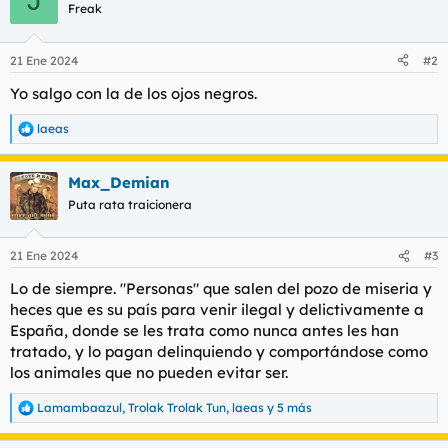
c
Freak
i
o
n
21 Ene 2024
#2
e
s
Yo salgo con la de los ojos negros.
:
laeas
R
e
a
Max_Demian
c
c
Puta rata traicionera
i
o
n
21 Ene 2024
#3
e
s
Lo de siempre. "Personas" que salen del pozo de miseria y
:
heces que es su país para venir ilegal y delictivamente a
España, donde se les trata como nunca antes les han
tratado, y lo pagan delinquiendo y comportándose como
los animales que no pueden evitar ser.
Lamambaazul
,
Trolak Trolak Tun
,
laeas
y 5 más
R
e
a