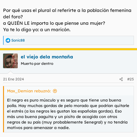
Por qué usas el plural al referirte a la población femenina
del foro?
a QUIÉN LE importa lo que piense una mujer?
Ya te lo digo yo: a un maricón.
Sonic88
R
e
a
el viejo dela montaña
c
c
Muerto por dentro
i
o
n
21 Ene 2024
#25
e
s
Max_Demian rebuznó:
:
El negro es puro músculo y es seguro que tiene una buena
polla. Hay muchas gordas de pelo morado que podrían quitarle
el estrés (a los negros les gustan las españolas gordas). Eso
más una buena paguita y un pisito de acogida con otros
negros de su país (muy probablemente Senegral) y no tendría
motivos para amenazar a nadie.