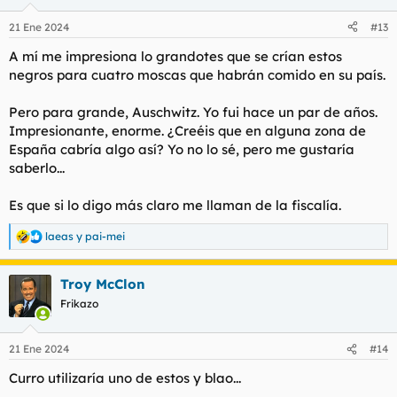
21 Ene 2024
#13
A mí me impresiona lo grandotes que se crían estos
negros para cuatro moscas que habrán comido en su país.
Pero para grande, Auschwitz. Yo fui hace un par de años.
Impresionante, enorme. ¿Creéis que en alguna zona de
España cabría algo así? Yo no lo sé, pero me gustaría
saberlo...
Es que si lo digo más claro me llaman de la fiscalía.
laeas
y
pai-mei
R
e
a
Troy McClon
c
c
Frikazo
i
o
n
21 Ene 2024
#14
e
s
Curro utilizaría uno de estos y blao...
: