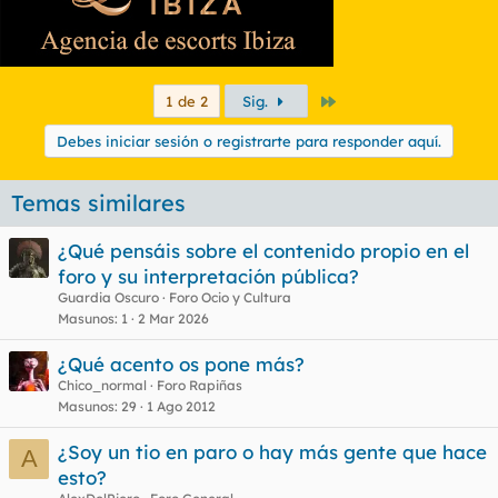
Último
1 de 2
Sig.
Debes iniciar sesión o registrarte para responder aquí.
Temas similares
¿Qué pensáis sobre el contenido propio en el
foro y su interpretación pública?
Guardia Oscuro
Foro Ocio y Cultura
Masunos
1
2 Mar 2026
¿Qué acento os pone más?
Chico_normal
Foro Rapiñas
Masunos
29
1 Ago 2012
¿Soy un tio en paro o hay más gente que hace
A
esto?