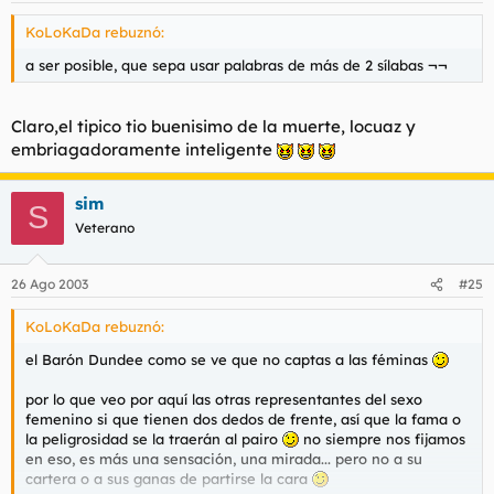
KoLoKaDa rebuznó:
a ser posible, que sepa usar palabras de más de 2 sílabas ¬¬
Claro,el tipico tio buenisimo de la muerte, locuaz y
embriagadoramente inteligente
sim
S
Veterano
26 Ago 2003
#25
KoLoKaDa rebuznó:
el Barón Dundee como se ve que no captas a las féminas
por lo que veo por aquí las otras representantes del sexo
femenino si que tienen dos dedos de frente, así que la fama o
la peligrosidad se la traerán al pairo
no siempre nos fijamos
en eso, es más una sensación, una mirada... pero no a su
cartera o a sus ganas de partirse la cara