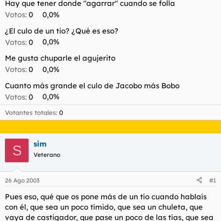
Hay que tener donde "agarrar" cuando se folla
l
i
Votos:
0
0,0%
t
o
e
¿El culo de un tio? ¿Qué es eso?
m
Votos:
0
0,0%
a
Me gusta chuparle el agujerito
Votos:
0
0,0%
Cuanto más grande el culo de Jacobo más Bobo
Votos:
0
0,0%
Votantes totales
0
sim
S
Veterano
26 Ago 2003
#1
Pues eso, qué que os pone más de un tío cuando hablaís
con él, que sea un poco tímido, que sea un chuleta, que
vaya de castigador, que pase un poco de las tías, que sea