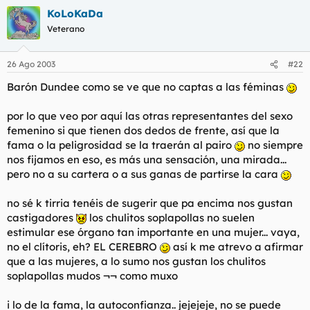
KoLoKaDa
pdII: man dicho ya 3 amigos que George Clooney es gei total
Veterano
deklarao.. hoax o celos?
26 Ago 2003
#22
Barón Dundee como se ve que no captas a las féminas
por lo que veo por aquí las otras representantes del sexo
femenino si que tienen dos dedos de frente, así que la
fama o la peligrosidad se la traerán al pairo
no siempre
nos fijamos en eso, es más una sensación, una mirada...
pero no a su cartera o a sus ganas de partirse la cara
no sé k tirria tenéis de sugerir que pa encima nos gustan
castigadores
los chulitos soplapollas no suelen
estimular ese órgano tan importante en una mujer... vaya,
no el clítoris, eh? EL CEREBRO
así k me atrevo a afirmar
que a las mujeres, a lo sumo nos gustan los chulitos
soplapollas mudos ¬¬ como muxo
i lo de la fama, la autoconfianza.. jejejeje, no se puede