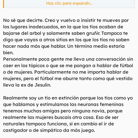
Haz clic para expandir...
no sé k tirria tenéis de sugerir que pa encima nos gustan
castigadores
los chulitos soplapollas no suelen estimular ese
órgano tan importante en una mujer... vaya, no el clítoris, eh?
No sé que decirte. Creo y vuelvo a insistir te mueves por
EL CEREBRO
así k me atrevo a afirmar que a las mujeres, a lo
los lugares inadecuados, en la que los tíos acaban de
sumo nos gustan los chulitos soplapollas mudos ¬¬ como muxo
bajarse del arbol y solamente saben gruñir. Tampoco te
digo que vayas a otros sitios en los que los tíos no saben
i lo de la fama, la autoconfianza.. jejejeje, no se puede pedir a
hacer nada más que hablar. Un término medio estaría
los demás lo que no tiene uno mismo
bien.
0 en psicología femenina
Personalmente poca gente me lleva una conversación sin
caer en los tópicos o que se me pongan a hablar de fútbol
pd: las rubias kedan exclúídas de esta defensa del sexo
o de mujeres. Particularmente no me importa hablar de
femenino a no ser que alguna ofendida (i rubia) sea capaz de
mujeres, pero el fútbol me aburre tanto como qué vestido
demostrar que tien dos deos de frente
lleva la ex de Jesulín.
Realmente soy un tío en extinción porque los tíos como yo
que hablamos y estimulamos las neuronas femeninas
tenemos muchas amigas pero ninguna novia, porque
realmente las mujeres buscaís otra cosa. Eso de ser
naturales tampoco funciona, sí en cambio el ir de
castigador o de simpático da más juego.