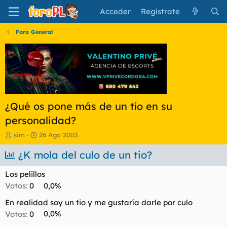
Acceder
Regístrate
Foro General
¿Qué os pone más de un tío en su
personalidad?
I
F
sim
26 Ago 2003
n
e
i
¿K mola del culo de un tio?
c
c
h
i
a
Los pelillos
a
d
Votos:
0
0,0%
d
e
o
i
En realidad soy un tio y me gustaría darle por culo
r
n
Votos:
0
0,0%
d
i
e
c