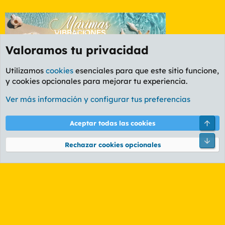
Valoramos tu privacidad
Utilizamos
cookies
esenciales para que este sitio funcione,
y cookies opcionales para mejorar tu experiencia.
Foro General
Ver más información y configurar tus preferencias
Cookies
PL OLDSTYLE AMARILLO
Cambiar fuente
Español (ES)
Arri
Aceptar todas las cookies
Contáctanos
Términos y reglas
Política de privacidad
Ayuda
R
Pie
S
Rechazar cookies opcionales
S
®
Community platform by XenForo
© 2010-2026 XenForo Ltd.