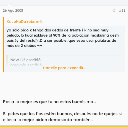
26 Ago 2003
#21
KoLoKaDa rebuznó:
yo sólo pido k tenga dos dedos de frente i k no sea muy
peludo, lo kual exkluye al 90% de la población maskulina desti
país (y del restu!) :D a ser posible, que sepa usar palabras de
más de 2 sílabas ¬¬
NoW112 escribió:
borovnia escribió:
Haz clic para expandir...
Yo lo único que pido siempre es que me quiera por ser
como soy. De momento, sigo sola
Y lo que te queda ...
Haz clic para expandir...
Pos a lo mejor es que tu no estas buenísima...
pd: lo que nos queda a todas, fías, como nu abran el cofre de
los tíos buenos un día destos. Mi teoría es que sólo lus saquen
Si pides que los tíos estén buenos, después no te quejes si
pa rodar anuncios de gallumbos de calvin klein y luego los
ellos a lo mejor piden demasiado también...
encierran en tétricas cavernas en algún tipo d suspensión
vital...