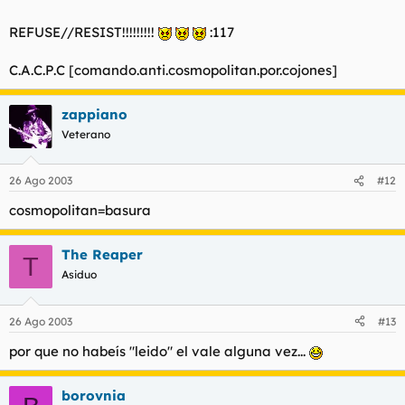
REFUSE//RESIST!!!!!!!!!
:117
C.A.C.P.C [comando.anti.cosmopolitan.por.cojones]
zappiano
Veterano
26 Ago 2003
#12
cosmopolitan=basura
The Reaper
T
Asiduo
26 Ago 2003
#13
por que no habeís "leido" el vale alguna vez...
borovnia