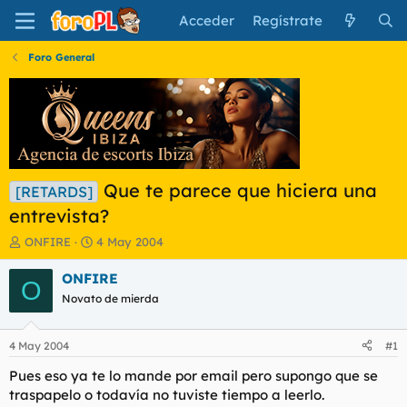
Acceder
Regístrate
Foro General
Que te parece que hiciera una
[RETARDS]
entrevista?
I
F
ONFIRE
4 May 2004
n
e
i
c
ONFIRE
O
c
h
Novato de mierda
i
a
a
d
d
e
4 May 2004
#1
o
i
r
n
Pues eso ya te lo mande por email pero supongo que se
d
i
traspapelo o todavía no tuviste tiempo a leerlo.
e
c