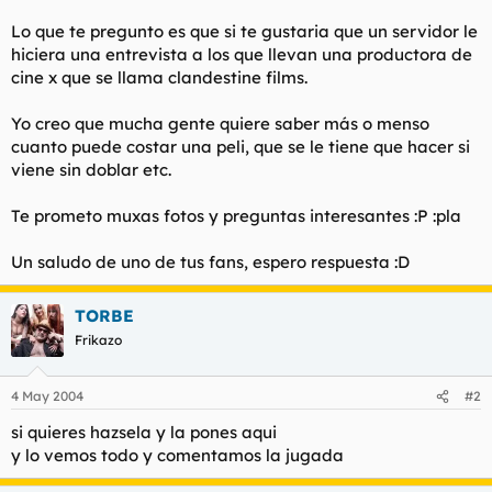
l
i
Lo que te pregunto es que si te gustaria que un servidor le
t
o
hiciera una entrevista a los que llevan una productora de
e
cine x que se llama clandestine films.
m
a
Yo creo que mucha gente quiere saber más o menso
cuanto puede costar una peli, que se le tiene que hacer si
viene sin doblar etc.
Te prometo muxas fotos y preguntas interesantes :P :pla
Un saludo de uno de tus fans, espero respuesta :D
TORBE
Frikazo
4 May 2004
#2
si quieres hazsela y la pones aqui
y lo vemos todo y comentamos la jugada