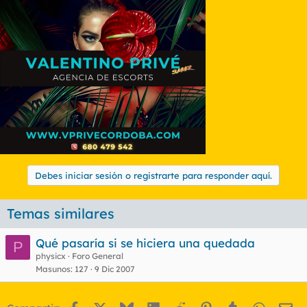
Debes iniciar sesión o registrarte para responder aquí.
Temas similares
Qué pasaría si se hiciera una quedada
P
physicx
Foro General
Masunos
127
9 Dic 2007
Facebook
X
Bluesky
LinkedIn
Reddit
Pinterest
Tumblr
WhatsA
Em