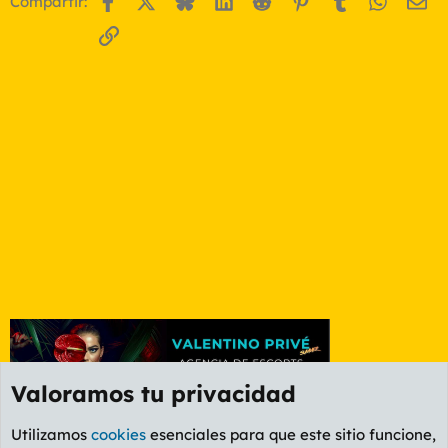
Compartir:
Enlace
Valoramos tu privacidad
Utilizamos
cookies
esenciales para que este sitio funcione,