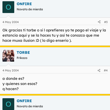
ONFIRE
O
Novato de mierda
4 May 2004
#3
Ok gracias ti torbe o si l oprefieres yo te pago el viaje y la
estancia aqui y se la haces tu y asi te conozco que me
hace muxa ilusion :D ( lo digo enserio ).
TORBE
Frikazo
4 May 2004
#4
a donde es?
y quienes son esos?
q hacen?
ONFIRE
O
Novato de mierda