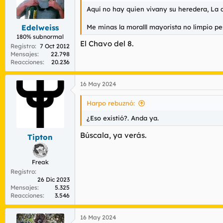
Aquí no hay quien vivany su heredera, La 
Me minas la moralll mayorista no limpio pes
Edelweiss
180% subnormal
El Chavo del 8.
Registro
7 Oct 2012
Mensajes
22.798
Reacciones
20.236
16 May 2024
Harpo rebuznó:
¿Eso existió?. Anda ya.
Búscala, ya verás.
Tipton
Freak
Registro
26 Dic 2023
Mensajes
5.325
Reacciones
3.546
16 May 2024