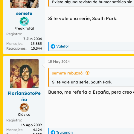
Existe alguna revista de humor satírico si
r
n
d
i
semete
e
c
Si te vale una serie, South Park.
l
i
t
o
Freak total
e
Registro
m
7 Jun 2004
a
Mensajes
15.885
Valefor
R
Reacciones
15.344
e
a
15 May 2024
c
c
i
semete rebuznó:
o
n
Si te vale una serie, South Park.
e
s
Bueno, me refería a España, pero creo
FlorianSotoPe
:
ña
Clásico
Registro
16 Ago 2009
Mensajes
4.124
Trujamán