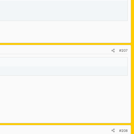
#207
#208