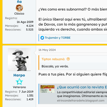
ña
¿Ves como eres subnormal? O más bien 
Clásico
Registro
El único liberal aquí eres tú, ultraliber
16 Ago 2009
de Davos, con lo más gangrenoso y putre
Mensajes
4.124
izquierda vs derecha, cuando ambos 
Reacciones
5.525
Trujamán
y
TORBE
R
e
a
16 May 2024
c
c
i
Tipton rebuznó:
o
n
Búscala, ya verás.
e
s
Pues a tus pies. Por si alguien quiere flip
Harpo
:
¿Que ocurrió con la revista 
Veterano
Registro
7 Jun 2019
La competitividad editorial siempr
Mensajes
1.331
que imaginamos. Últimamente es no
Reacciones
1.419
elrincondeltaradete.blogspot.com