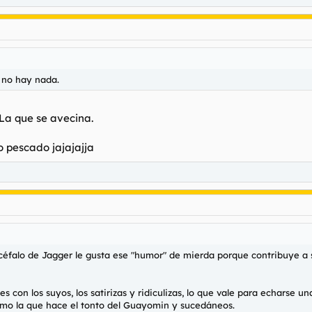
 no hay nada.
La que se avecina.
o pescado jajajajja
falo de Jagger le gusta ese "humor" de mierda porque contribuye a s
s con los suyos, los satirizas y ridiculizas, lo que vale para echarse u
mo la que hace el tonto del Guayomin y sucedáneos.