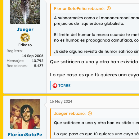
FlorianSotoPeña rebuznó:
A subnormales como el mononeuronal anacé
prejuicios de izquierdoso globalista.
Jaeger
El límite del humor lo marca cuando te mete
no es humor, es propaganda camuflada, co
Frikazo
Registro
¿Existe alguna revista de humor satírico s
14 Sep 2006
Mensajes
10.792
Que satiricen a una y otra han existido
Reacciones
5.437
Lo que pasa es que tú quieres una cuya s
TORBE
R
e
a
16 May 2024
c
c
i
Jaeger rebuznó:
o
n
Que satiricen a una y otra han existido si
e
s
Lo que pasa es que tú quieres una cuya sáti
FlorianSotoPe
: