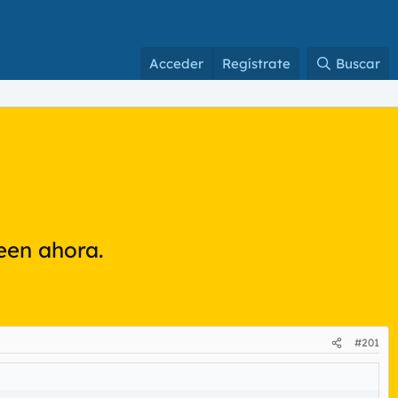
Acceder
Regístrate
Buscar
leen ahora.
#201