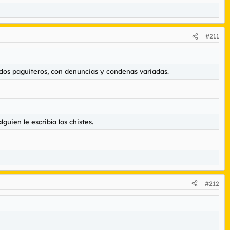
#211
cidos paguiteros, con denuncias y condenas variadas.
uien le escribía los chistes.
#212