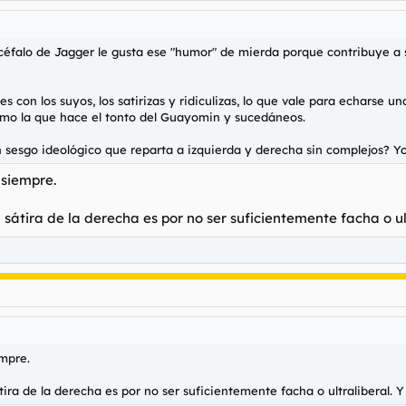
falo de Jagger le gusta ese "humor" de mierda porque contribuye a s
s con los suyos, los satirizas y ridiculizas, lo que vale para echarse u
mo la que hace el tonto del Guayomin y sucedáneos.
in sesgo ideológico que reparta a izquierda y derecha sin complejos? Y
 siempre.
átira de la derecha es por no ser suficientemente facha o ultra
empre.
ra de la derecha es por no ser suficientemente facha o ultraliberal. Y e