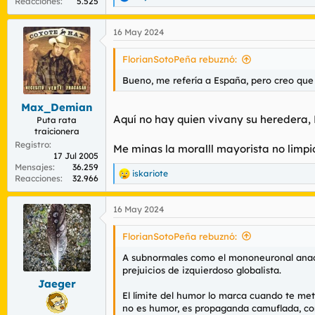
R
Reacciones
5.525
e
a
16 May 2024
c
c
i
FlorianSotoPeña rebuznó:
o
n
Bueno, me refería a España, pero creo que
e
s
Max_Demian
:
Aquí no hay quien vivany su heredera, 
Puta rata
traicionera
Registro
Me minas la moralll mayorista no limpi
17 Jul 2005
Mensajes
36.259
iskariote
R
Reacciones
32.966
e
a
16 May 2024
c
c
i
FlorianSotoPeña rebuznó:
o
n
A subnormales como el mononeuronal anacé
e
prejuicios de izquierdoso globalista.
s
Jaeger
:
El límite del humor lo marca cuando te mete
no es humor, es propaganda camuflada, co