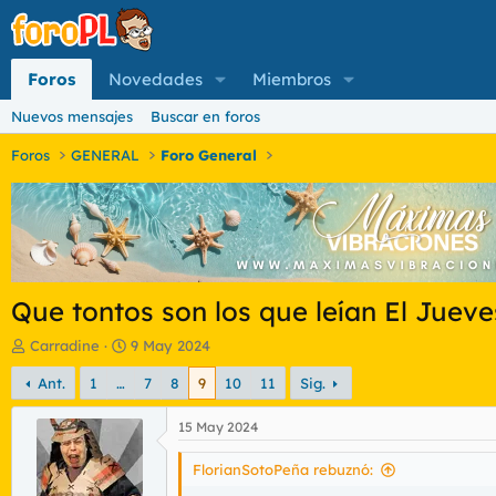
Foros
Novedades
Miembros
Nuevos mensajes
Buscar en foros
Foros
GENERAL
Foro General
Que tontos son los que leían El Jueves
I
F
Carradine
9 May 2024
n
e
Ant.
1
…
7
8
9
10
11
Sig.
i
c
c
h
i
a
15 May 2024
a
d
d
e
FlorianSotoPeña rebuznó:
o
i