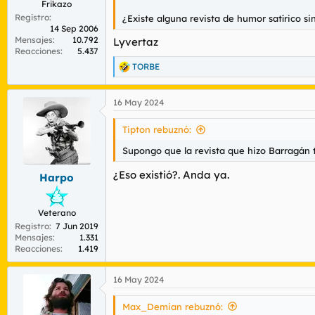
Frikazo
Registro
¿Existe alguna revista de humor satírico s
14 Sep 2006
Mensajes
10.792
Lyvertaz
Reacciones
5.437
TORBE
R
e
a
16 May 2024
c
c
i
Tipton rebuznó:
o
n
Supongo que la revista que hizo Barragán 
e
s
¿Eso existió?. Anda ya.
Harpo
:
Veterano
Registro
7 Jun 2019
Mensajes
1.331
Reacciones
1.419
16 May 2024
Max_Demian rebuznó: