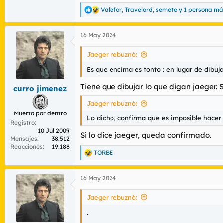
Valefor
,
Travelord
,
semete
y 1 persona má
R
e
a
16 May 2024
c
c
i
Jaeger rebuznó:
o
n
Es que encima es tonto : en lugar de dibuj
e
s
Tiene que dibujar lo que digan jaeger. S
curro jimenez
:
Jaeger rebuznó:
Muerto por dentro
Lo dicho, confirma que es imposible hacer h
Registro
10 Jul 2009
Si lo dice jaeger, queda confirmado.
Mensajes
38.512
Reacciones
19.188
TORBE
R
e
a
16 May 2024
c
c
i
Jaeger rebuznó:
o
n
.
e