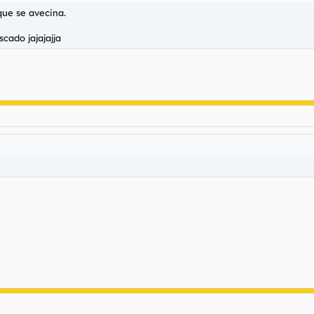
que se avecina.
cado jajajajja