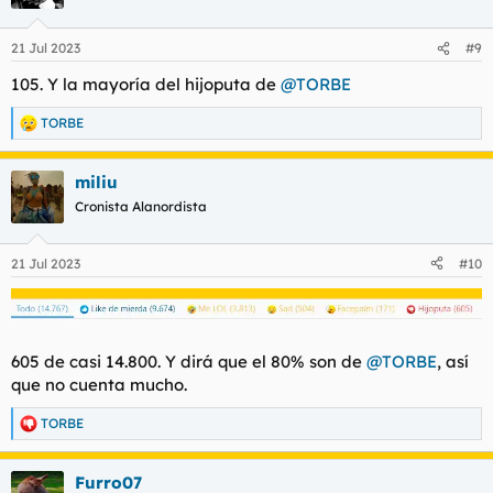
i
o
n
21 Jul 2023
#9
e
s
105. Y la mayoría del hijoputa de
@TORBE
:
TORBE
R
e
a
miliu
c
c
Cronista Alanordista
i
o
n
21 Jul 2023
#10
e
s
:
605 de casi 14.800. Y dirá que el 80% son de
@TORBE
, así
que no cuenta mucho.
TORBE
R
e
a
Furro07
c