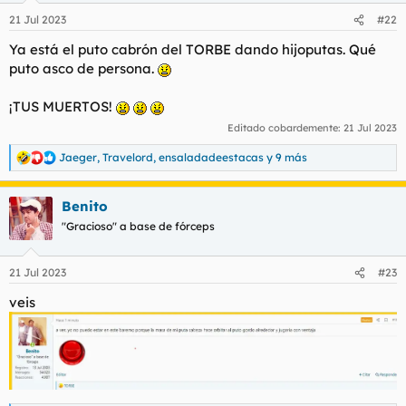
n
21 Jul 2023
#22
e
s
Ya está el puto cabrón del TORBE dando hijoputas. Qué
:
puto asco de persona.
¡TUS MUERTOS!
Editado cobardemente:
21 Jul 2023
Jaeger
,
Travelord
,
ensaladadeestacas
y 9 más
R
e
a
Benito
c
c
"Gracioso" a base de fórceps
i
o
n
21 Jul 2023
#23
e
s
veis
: