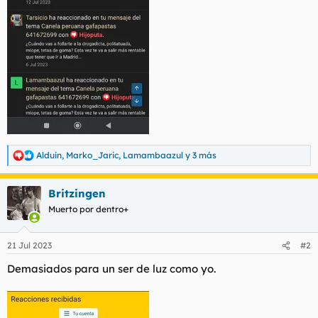
Alduin
,
Marko_Jaric
,
Lamambaazul
y 3 más
R
e
a
Britzingen
c
c
Muerto por dentro+
i
o
n
21 Jul 2023
#2
e
s
Demasiados para un ser de luz como yo.
: