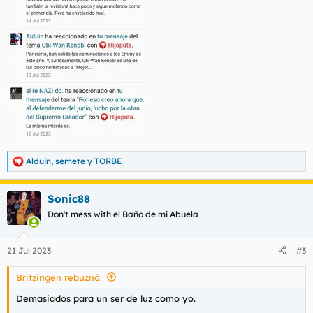
Alduin
,
semete
y
TORBE
R
e
a
Sonic88
c
c
Don't mess with el Baño de mi Abuela
i
o
n
21 Jul 2023
#3
e
s
Britzingen rebuznó:
:
Demasiados para un ser de luz como yo.