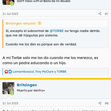
Don't mess with el Baño de mi Abuela
i
o
n
21 Jul 2023
#7
e
s
Britzingen rebuznó:
:
Sí, excepto el subnormal de
@TORBE
no tengo nadie detrás
que me dé hijoputas por sistema.
Cuando me los dan es porque son de verdad.
A mi Torbe solo me los da cuando me los merezco, es
como un padre educando a un hijo.
Lamambaazul
,
Troy McClure
y
TORBE
R
e
a
Britzingen
c
c
Muerto por dentro+
i
o
n
21 Jul 2023
#8
e
s