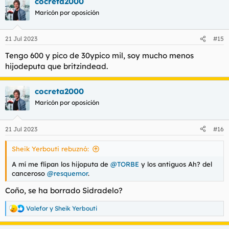
cocreta2000
c
c
Maricón por oposición
i
o
n
21 Jul 2023
#15
e
s
Tengo 600 y pico de 30ypico mil, soy mucho menos
:
hijodeputa que britzindead.
cocreta2000
Maricón por oposición
21 Jul 2023
#16
Sheik Yerbouti rebuznó:
A mí me flipan los hijoputa de
@TORBE
y los antiguos Ah? del
canceroso
@resquemor
.
Coño, se ha borrado Sidradelo?
Valefor
y
Sheik Yerbouti
R
e
a