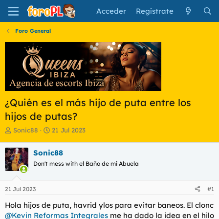
Acceder
Regístrate
Foro General
¿Quién es el más hijo de puta entre los
hijos de putas?
I
F
Sonic88
21 Jul 2023
n
e
i
c
Sonic88
c
h
Don't mess with el Baño de mi Abuela
i
a
a
d
d
e
21 Jul 2023
#1
o
i
r
n
Hola hijos de puta, havrid ylos para evitar baneos. El clonc
d
i
@Kevin Reformas Integrales
me ha dado la idea en el hilo
e
c