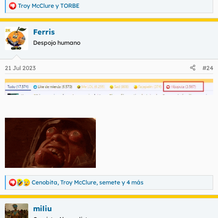
Troy McClure
y
TORBE
R
e
a
Ferris
c
c
Despojo humano
i
o
n
21 Jul 2023
#24
e
s
:
Cenobita
,
Troy McClure
,
semete
y 4 más
R
e
a
miliu
c
c