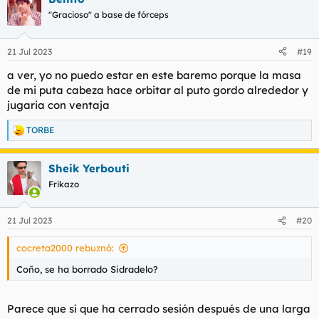
c
"Gracioso" a base de fórceps
i
o
n
21 Jul 2023
#19
e
s
a ver, yo no puedo estar en este baremo porque la masa
:
de mi puta cabeza hace orbitar al puto gordo alrededor y
jugaria con ventaja
TORBE
R
e
a
Sheik Yerbouti
c
c
Frikazo
i
o
n
21 Jul 2023
#20
e
s
cocreta2000 rebuznó:
:
Coño, se ha borrado Sidradelo?
Parece que sí que ha cerrado sesión después de una larga