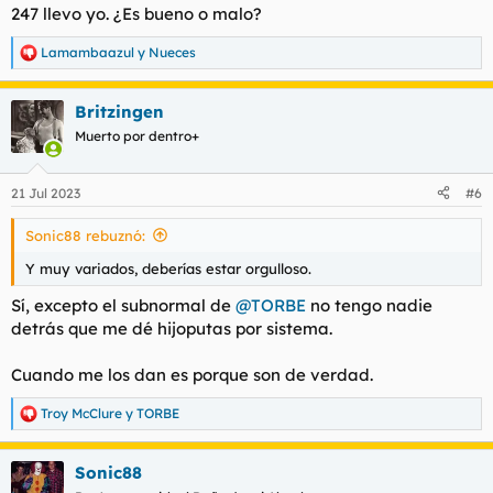
s
247 llevo yo. ¿Es bueno o malo?
:
Lamambaazul
y
Nueces
R
e
a
Britzingen
c
c
Muerto por dentro+
i
o
n
21 Jul 2023
#6
e
s
Sonic88 rebuznó:
:
Y muy variados, deberías estar orgulloso.
Sí, excepto el subnormal de
@TORBE
no tengo nadie
detrás que me dé hijoputas por sistema.
Cuando me los dan es porque son de verdad.
Troy McClure
y
TORBE
R
e
a
Sonic88
c
c