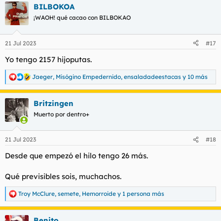
BILBOKOA
c
c
¡WAOH! qué cacao con BILBOKAO
i
o
n
21 Jul 2023
#17
e
s
Yo tengo 2157
hijoputas
.
:
Jaeger
,
Misógino Empedernido
,
ensaladadeestacas
y 10 más
R
e
a
Britzingen
c
c
Muerto por dentro+
i
o
n
21 Jul 2023
#18
e
s
Desde que empezó el hilo tengo 26 más.
:
Qué previsibles sois, muchachos.
Troy McClure
,
semete
,
Hemorroide
y 1 persona más
R
e
a
Benito
c