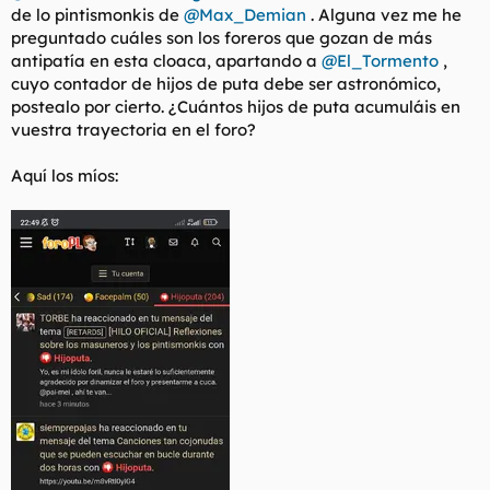
de lo pintismonkis de
@Max_Demian
. Alguna vez me he
l
i
preguntado cuáles son los foreros que gozan de más
t
o
e
antipatía en esta cloaca, apartando a
@El_Tormento
,
m
cuyo contador de hijos de puta debe ser astronómico,
a
postealo por cierto. ¿Cuántos hijos de puta acumuláis en
vuestra trayectoria en el foro?
Aquí los míos: