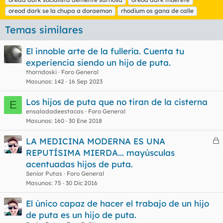
s
oreod dark se la chupa a doraemon
rhodium os gana de calle
Temas similares
El innoble arte de la fullería. Cuenta tu
experiencia siendo un hijo de puta.
thorndoski
Foro General
Masunos
142
16 Sep 2023
Los hijos de puta que no tiran de la cisterna
E
ensaladadeestacas
Foro General
Masunos
160
30 Ene 2018
LA MEDICINA MODERNA ES UNA
e
REPUTÍSIMA MIERDA... mayúsculas
r
acentuadas hijos de puta.
r
Senior Putas
Foro General
Masunos
75
30 Dic 2016
El único capaz de hacer el trabajo de un hijo
o
de puta es un hijo de puta.