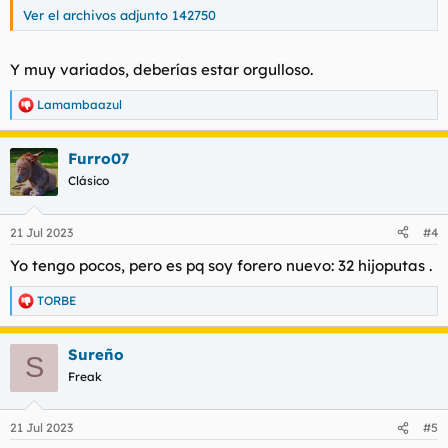
Ver el archivos adjunto 142750
Y muy variados, deberías estar orgulloso.
Lamambaazul
R
e
a
Furro07
c
c
Clásico
i
o
n
21 Jul 2023
#4
e
s
Yo tengo pocos, pero es pq soy forero nuevo: 32 hijoputas .
:
TORBE
R
e
a
Sureño
c
S
c
Freak
i
o
n
21 Jul 2023
#5
e