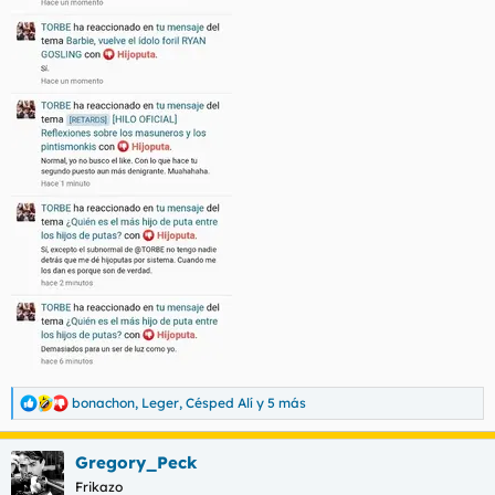
bonachon
,
Leger
,
Césped Alí
y 5 más
R
e
a
Gregory_Peck
c
c
Frikazo