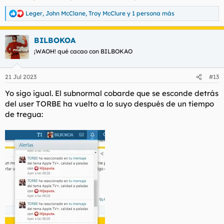
Leger
,
John McClane
,
Troy McClure
y 1 persona más
R
e
a
BILBOKOA
c
c
¡WAOH! qué cacao con BILBOKAO
i
o
n
21 Jul 2023
#13
e
s
Yo sigo igual. El subnormal cobarde que se esconde detrás
:
del user TORBE ha vuelto a lo suyo después de un tiempo
de tregua: