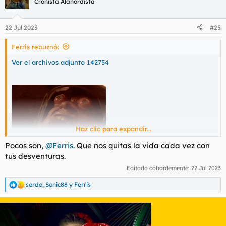
Cronista Alanordista
i
o
n
22 Jul 2023
#25
e
s
Ferris rebuznó:
:
Ver el archivos adjunto 142754
Haz clic para expandir...
Pocos son,
@Ferris.
Que nos quitas la vida cada vez con
tus desventuras.
Editado cobardemente:
22 Jul 2023
serdo
,
Sonic88
y
Ferris
R
e
a
c
c