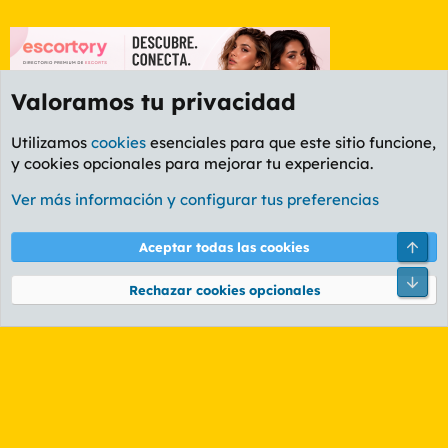
Valoramos tu privacidad
Utilizamos
cookies
esenciales para que este sitio funcione,
y cookies opcionales para mejorar tu experiencia.
Foro General
Ver más información y configurar tus preferencias
Cookies
PL OLDSTYLE AMARILLO
Cambiar fuente
Español (ES)
Arri
Aceptar todas las cookies
Contáctanos
Términos y reglas
Política de privacidad
Ayuda
R
Pie
S
Rechazar cookies opcionales
S
®
Community platform by XenForo
© 2010-2026 XenForo Ltd.