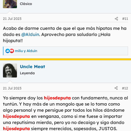
c
Clásico
i
o
n
21 Jul 2023
#11
e
s
Acabo de darme cuenta de que el que más hipotas me ha
:
dado es
@Alduin
. Aprovecho para saludarlo ¡¡Hola
hijoputa!!
miliu
y
Alduin
R
e
a
Uncle Meat
c
c
Leyenda
i
o
n
21 Jul 2023
#12
e
s
Yo siempre doy los
hijosdeputa
con fundamento, nunca al
:
tuntún. Y hay más de un mongolo que se lo toma como
algo personal y me persigue por todos los hilos dándome
hijosdeputa
en venganza
, como si me fuese a importar
una reputísima mierda, pero yo no decaigo y sigo dando
hijosdeputa
siempre merecidos, sopesados, JUSTOS.