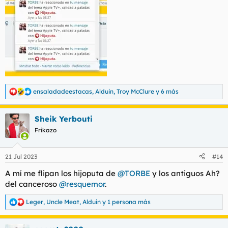
ensaladadeestacas
,
Alduin
,
Troy McClure
y 6 más
R
e
a
Sheik Yerbouti
c
c
Frikazo
i
o
n
21 Jul 2023
#14
e
s
A mí me flipan los hijoputa de
@TORBE
y los antiguos Ah?
:
del canceroso
@resquemor
.
Leger
,
Uncle Meat
,
Alduin
y 1 persona más
R
e
a