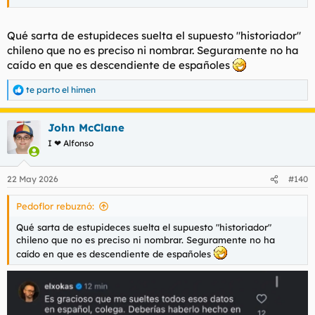
Qué sarta de estupideces suelta el supuesto "historiador"
chileno que no es preciso ni nombrar. Seguramente no ha
caído en que es descendiente de españoles
te parto el himen
R
e
a
John McClane
c
c
I ❤ Alfonso
i
o
n
22 May 2026
#140
e
s
Pedoflor rebuznó:
:
Qué sarta de estupideces suelta el supuesto "historiador"
chileno que no es preciso ni nombrar. Seguramente no ha
caído en que es descendiente de españoles