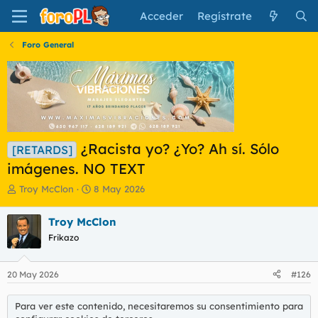
Acceder
Regístrate
Foro General
¿Racista yo? ¿Yo? Ah sí. Sólo
[RETARDS]
imágenes. NO TEXT
I
F
Troy McClon
8 May 2026
n
e
i
c
Troy McClon
c
h
Frikazo
i
a
a
d
d
e
20 May 2026
#126
o
i
r
n
d
i
Para ver este contenido, necesitaremos su consentimiento para
e
c