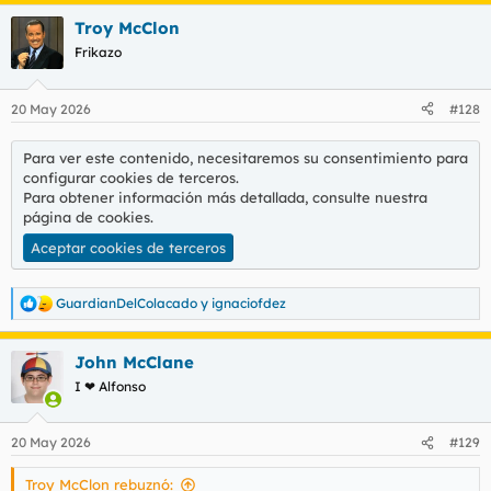
a
Troy McClon
c
c
Frikazo
i
o
n
20 May 2026
#128
e
s
:
Para ver este contenido, necesitaremos su consentimiento para
configurar cookies de terceros.
Para obtener información más detallada, consulte nuestra
página de cookies
.
Aceptar cookies de terceros
GuardianDelColacado
y
ignaciofdez
R
e
a
John McClane
c
c
I ❤ Alfonso
i
o
n
20 May 2026
#129
e
s
Troy McClon rebuznó:
: