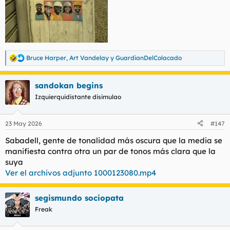
Bruce Harper
,
Art Vandelay
y
GuardianDelColacado
R
e
a
sandokan begins
c
c
Izquierquidistante disimulao
i
o
n
23 May 2026
#147
e
s
Sabadell, gente de tonalidad más oscura que la media se
:
manifiesta contra otra un par de tonos más clara que la
suya
Ver el archivos adjunto 1000123080.mp4
segismundo sociopata
Freak