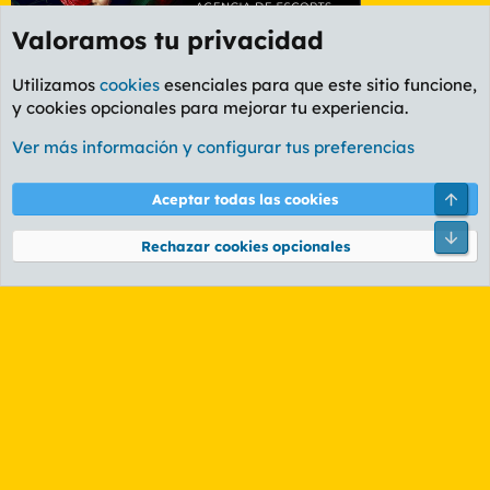
Valoramos tu privacidad
Utilizamos
cookies
esenciales para que este sitio funcione,
y cookies opcionales para mejorar tu experiencia.
Foro General
Ver más información y configurar tus preferencias
Cookies
PL OLDSTYLE AMARILLO
Cambiar fuente
Español (ES)
Arri
Aceptar todas las cookies
Contáctanos
Términos y reglas
Política de privacidad
Ayuda
R
Pie
S
Rechazar cookies opcionales
S
®
Community platform by XenForo
© 2010-2026 XenForo Ltd.