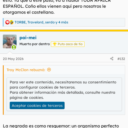
esto. Ya que a este paso, va a hablar TODA ÁFRICA
ESPAÑOL. Coño ellos vienen aquí pero nosotros le
otorgamos el castellano.
TORBE
,
Travelord
,
serdo
y 4 más
R
e
a
pai-mei
c
c
Muerto por dentro
Puto asco de tío
i
o
n
20 May 2026
#132
e
s
Troy McClon rebuznó:
:
Para ver este contenido, necesitaremos su consentimiento
para configurar cookies de terceros.
Para obtener información más detallada, consulte nuestra
página de cookies
.
Aceptar cookies de terceros
La negrada es como resquemor: un organismo perfecto