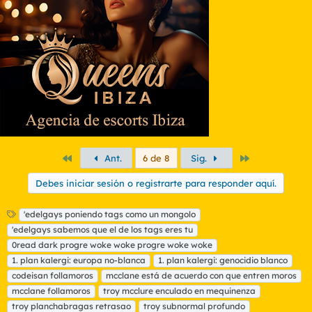
Primero
Último
Ant.
6 de 8
Sig.
Debes iniciar sesión o registrarte para responder aquí.
E
'edelgays poniendo tags como un mongolo
t
'edelgays sabemos que el de los tags eres tu
i
0read dark progre woke woke progre woke woke
q
1. plan kalergi: europa no-blanca
1. plan kalergi: genocidio blanco
u
codeisan follamoros
e
mcclane está de acuerdo con que entren moros
t
mcclane follamoros
troy mcclure enculado en mequinenza
a
troy planchabragas retrasao
troy subnormal profundo