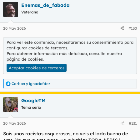
Enemas_de_fabada
Veterano
20 May 2026
#130
Para ver este contenido, necesitaremos su consentimiento para
configurar cookies de terceros.
Para obtener información más detallada, consulte nuestra
página de cookies
.
Aceptar cookies de terceros
Carbon
y
ignaciofdez
R
e
a
GoogleTM
c
c
Tema serio
i
o
n
20 May 2026
#131
e
s
Sois unos racistas asquerosos, no veis el lado bueno de
: