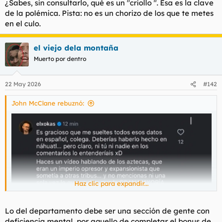
¿Sabes, sin consultarlo, qué es un "criollo ". Esa es la clave
de la polémica. Pista: no es un chorizo de los que te metes
en el culo.
el viejo dela montaña
Muerto por dentro
22 May 2026
#142
John McClane rebuznó:
en el departamento nos estamos cachondeando de ti cosa
mala
Haz clic para expandir...
Lo del departamento debe ser una sección de gente con
deficiencia mental, por aquello de completar el bonus de