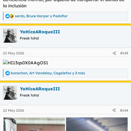
la inclusión
serdo
,
Bruce Harper
y
Pedoflor
R
e
a
YoHiceARoqueIII
c
c
Freak total
i
o
n
22 May 2026
#143
e
s
:
bonachon
,
Art Vandelay
,
Cagalefas
y 3 más
R
e
a
en el departamento nos estamos cachondeando de ti cosa
YoHiceARoqueIII
c
mala
c
Freak total
i
o
n
22 May 2026
#144
e
s
: