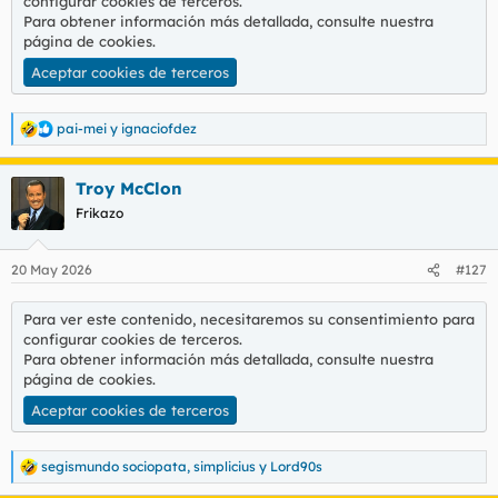
configurar cookies de terceros.
l
i
Para obtener información más detallada, consulte nuestra
t
o
página de cookies
.
e
Aceptar cookies de terceros
m
a
pai-mei
y
ignaciofdez
R
e
a
Troy McClon
c
c
Frikazo
i
o
n
20 May 2026
#127
e
s
:
Para ver este contenido, necesitaremos su consentimiento para
configurar cookies de terceros.
Para obtener información más detallada, consulte nuestra
página de cookies
.
Aceptar cookies de terceros
segismundo sociopata
,
simplicius
y
Lord90s
R
e