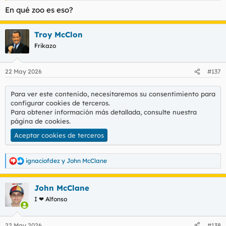
En qué zoo es eso?
Troy McClon
Frikazo
22 May 2026
#137
Para ver este contenido, necesitaremos su consentimiento para
configurar cookies de terceros.
Para obtener información más detallada, consulte nuestra
página de cookies
.
Aceptar cookies de terceros
ignaciofdez
y
John McClane
R
e
a
John McClane
c
c
I ❤ Alfonso
i
o
n
22 May 2026
#138