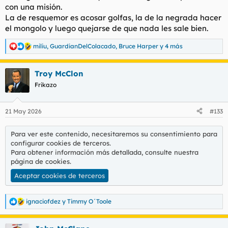
con una misión.
La de resquemor es acosar golfas, la de la negrada hacer
el mongolo y luego quejarse de que nada les sale bien.
miliu
,
GuardianDelColacado
,
Bruce Harper
y 4 más
R
e
a
Troy McClon
c
c
Frikazo
i
o
n
21 May 2026
#133
e
s
:
Para ver este contenido, necesitaremos su consentimiento para
configurar cookies de terceros.
Para obtener información más detallada, consulte nuestra
página de cookies
.
Aceptar cookies de terceros
ignaciofdez
y
Timmy O´Toole
R
e
a