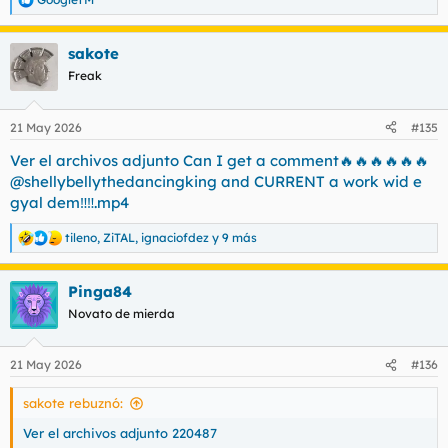
R
e
a
sakote
c
c
Freak
i
o
n
21 May 2026
#135
e
s
Ver el archivos adjunto Can I get a comment🔥🔥🔥🔥🔥🔥
:
@shellybellythedancingking and CURRENT a work wid e
gyal dem‼️‼️.mp4
tileno
,
ZiTAL
,
ignaciofdez
y 9 más
R
e
a
Pinga84
c
c
Novato de mierda
i
o
n
21 May 2026
#136
e
s
sakote rebuznó:
:
Ver el archivos adjunto 220487