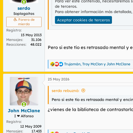
Para ver este contenido, necesitaremos 
e
de terceros.
s
serdo
:
Para obtener información más detallada,
Soplagaitas
Aceptar cookies de terceros
Forero de
mierda
Registro
15 May 2013
Mensajes
31.106
Reacciones
48.022
Pero si este tío es retrasado mental y 
Trujamán
,
Troy McClon
y
John McClane
R
e
a
25 May 2026
c
c
i
serdo rebuznó:
o
n
Pero si este tío es retrasado mental y enci
e
s
¿vienes de la biblioteca de contrastarl
John McClane
:
I ❤ Alfonso
Registro
12 May 2009
Mensajes
17.433