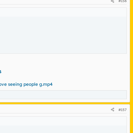
#156
4
 love seeing people g.mp4
#157