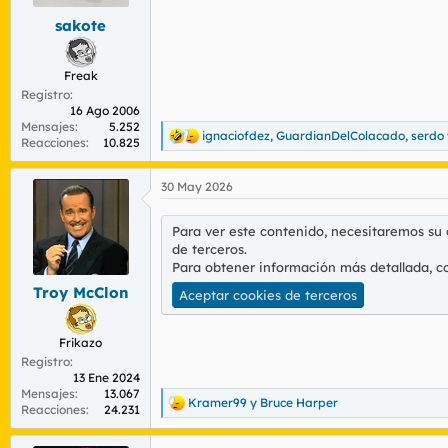
e
s
sakote
:
Freak
Registro
16 Ago 2006
Mensajes
5.252
ignaciofdez
,
GuardianDelColacado
,
serdo
R
Reacciones
10.825
e
a
30 May 2026
c
c
i
Para ver este contenido, necesitaremos su
o
de terceros.
n
Para obtener información más detallada, c
e
s
Troy McClon
Aceptar cookies de terceros
:
Frikazo
Registro
13 Ene 2024
Mensajes
13.067
Kramer99
y
Bruce Harper
R
Reacciones
24.231
e
a