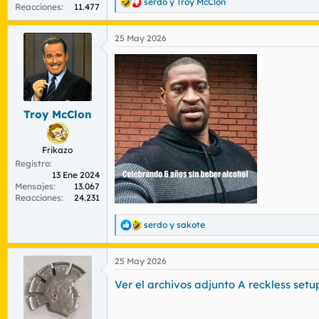
serdo
y
Troy McClon
R
Reacciones
11.477
e
a
25 May 2026
c
c
i
o
n
e
s
Troy McClon
:
Frikazo
Registro
13 Ene 2024
Mensajes
13.067
Reacciones
24.231
serdo
y
sakote
R
e
a
25 May 2026
c
c
Ver el archivos adjunto A reckless set
i
o
n