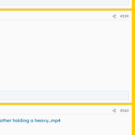
#159
#160
other holding a heavy...mp4