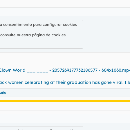
su consentimiento para configurar cookies
 consulte nuestra
página de cookies
.
] Clown World ___ ____ - 2057269177732186577 - 604x1060.mp
lack women celebrating at their graduation has gone viral. I
taña