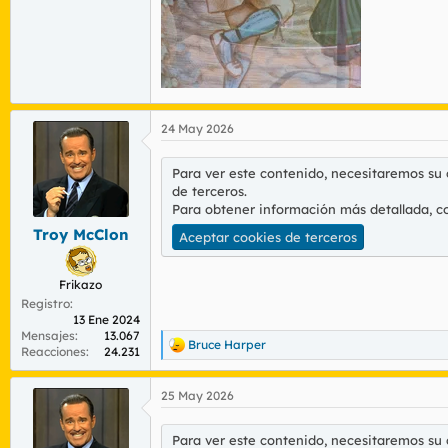
24 May 2026
Para ver este contenido, necesitaremos su
de terceros.
Para obtener información más detallada, c
Troy McClon
Aceptar cookies de terceros
Frikazo
Registro
13 Ene 2024
Mensajes
13.067
Bruce Harper
R
Reacciones
24.231
e
a
25 May 2026
c
c
i
Para ver este contenido, necesitaremos su
o