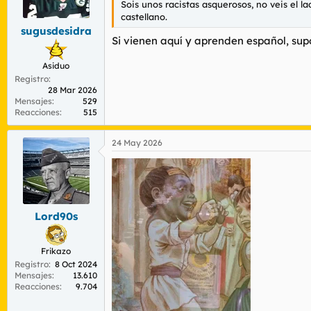
Sois unos racistas asquerosos, no veis el 
r
n
castellano.
d
i
sugusdesidra
e
c
Si vienen aquí y aprenden español, sup
l
i
t
o
Asiduo
e
Registro
m
28 Mar 2026
a
Mensajes
529
Reacciones
515
24 May 2026
Lord90s
Frikazo
Registro
8 Oct 2024
Mensajes
13.610
Reacciones
9.704