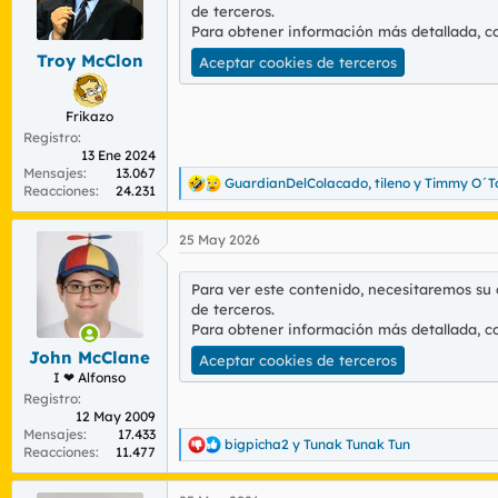
de terceros.
n
Para obtener información más detallada, c
e
s
Troy McClon
Aceptar cookies de terceros
:
Frikazo
Registro
13 Ene 2024
Mensajes
13.067
GuardianDelColacado
,
tileno
y
Timmy O´T
R
Reacciones
24.231
e
a
25 May 2026
c
c
i
Para ver este contenido, necesitaremos su
o
de terceros.
n
Para obtener información más detallada, c
e
s
John McClane
Aceptar cookies de terceros
:
I ❤ Alfonso
Registro
12 May 2009
Mensajes
17.433
bigpicha2
y
Tunak Tunak Tun
R
Reacciones
11.477
e
a