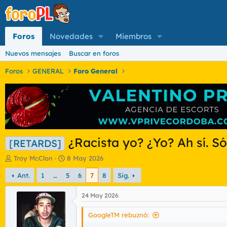
Foros
Novedades
Miembros
Nuevos mensajes
Buscar en foros
Foros
GENERAL
Foro General
¿Racista yo? ¿Yo? Ah sí. 
[RETARDS]
I
F
Troy McClon
8 May 2026
n
e
Ant.
1
…
5
6
7
8
Sig.
i
c
c
h
i
a
24 May 2026
a
d
d
e
GoogleTM rebuznó:
o
i