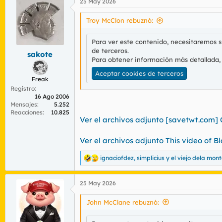
25 May 2026
c
c
i
Troy McClon rebuznó:
o
n
Para ver este contenido, necesitaremos 
e
de terceros.
s
sakote
:
Para obtener información más detallada,
Aceptar cookies de terceros
Freak
Registro
16 Ago 2006
Mensajes
5.252
Reacciones
10.825
Ver el archivos adjunto [savetwt.com
Ver el archivos adjunto This video of B
ignaciofdez
,
simplicius
y
el viejo dela mon
R
e
a
25 May 2026
c
c
i
John McClane rebuznó:
o
n