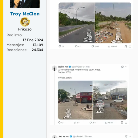
r
n
d
i
Troy McClon
e
c
l
i
t
o
Frikazo
e
Registro
m
13 Ene 2024
a
Mensajes
13.109
Reacciones
24.304