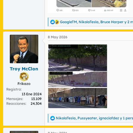
GoogleTM
,
NikolaTesla
,
Bruce Harper
y 2 
R
e
a
8 May 2026
c
c
i
o
n
e
s
Troy McClon
:
Frikazo
Registro
13 Ene 2024
Mensajes
13.109
Reacciones
24.304
NikolaTesla
,
Pussyeater
,
ignaciofdez
y 1 per
R
e
a