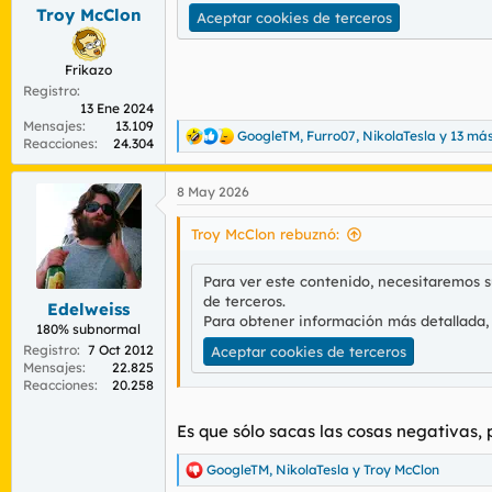
s
Troy McClon
Aceptar cookies de terceros
:
Frikazo
Registro
13 Ene 2024
Mensajes
13.109
GoogleTM
,
Furro07
,
NikolaTesla
y 13 má
R
Reacciones
24.304
e
a
8 May 2026
c
c
i
Troy McClon rebuznó:
o
n
Para ver este contenido, necesitaremos 
e
de terceros.
s
Edelweiss
:
Para obtener información más detallada,
180% subnormal
Registro
7 Oct 2012
Aceptar cookies de terceros
Mensajes
22.825
Reacciones
20.258
Es que sólo sacas las cosas negativas,
GoogleTM
,
NikolaTesla
y
Troy McClon
R