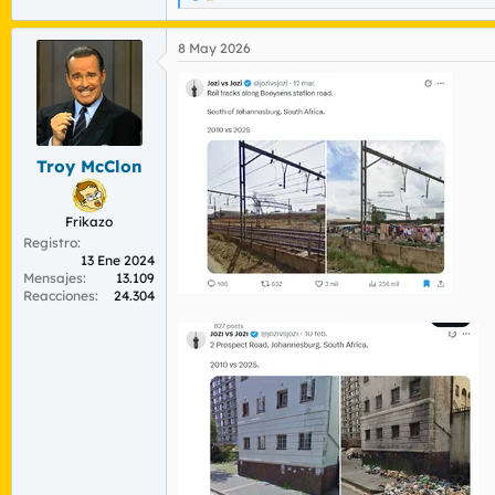
e
a
8 May 2026
c
c
i
o
n
e
s
Troy McClon
:
Frikazo
Registro
13 Ene 2024
Mensajes
13.109
Reacciones
24.304