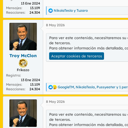
13 Ene 2024
Mensajes
13.109
NikolaTesla
y
Tuzaro
R
Reacciones
24.304
e
a
8 May 2026
c
c
i
Para ver este contenido, necesitaremos su
o
de terceros.
n
Para obtener información más detallada, c
e
s
Troy McClon
Aceptar cookies de terceros
:
Frikazo
Registro
13 Ene 2024
Mensajes
13.109
GoogleTM
,
NikolaTesla
,
Pussyeater
y 1 pe
R
Reacciones
24.304
e
a
8 May 2026
c
c
i
Para ver este contenido, necesitaremos su
o
de terceros.
n
Para obtener información más detallada, c
e