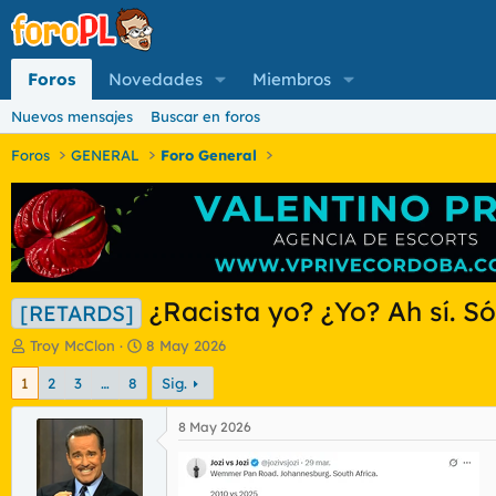
Foros
Novedades
Miembros
Nuevos mensajes
Buscar en foros
Foros
GENERAL
Foro General
¿Racista yo? ¿Yo? Ah sí. 
[RETARDS]
I
F
Troy McClon
8 May 2026
n
e
1
2
3
…
8
Sig.
i
c
c
h
i
a
8 May 2026
a
d
d
e
o
i