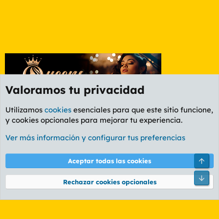
Valoramos tu privacidad
Utilizamos
cookies
esenciales para que este sitio funcione,
y cookies opcionales para mejorar tu experiencia.
Foro Política
Ver más información y configurar tus preferencias
Cookies
PL OLDSTYLE AMARILLO
Cambiar fuente
Español (ES)
Arri
Aceptar todas las cookies
Contáctanos
Términos y reglas
Política de privacidad
Ayuda
R
Pie
S
Rechazar cookies opcionales
S
®
Community platform by XenForo
© 2010-2026 XenForo Ltd.