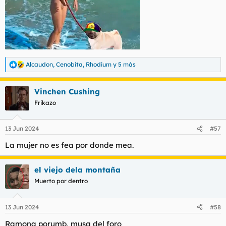
Alcaudon
,
Cenobita
,
Rhodium
y 5 más
R
e
a
Vinchen Cushing
c
c
Frikazo
i
o
n
13 Jun 2024
#57
e
s
La mujer no es fea por donde mea.
:
el viejo dela montaña
Muerto por dentro
13 Jun 2024
#58
Ramona porumb, musa del foro