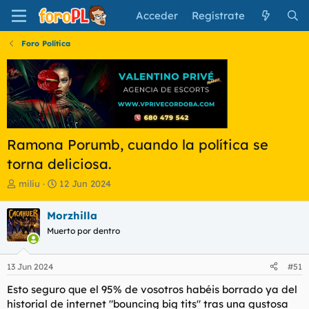
Acceder
Regístrate
Foro Política
Ramona Porumb, cuando la política se
torna deliciosa.
I
F
miliu
12 Jun 2024
n
e
i
c
Morzhilla
c
h
Muerto por dentro
i
a
a
d
d
e
13 Jun 2024
#51
o
i
r
n
Esto seguro que el 95% de vosotros habéis borrado ya del
d
i
historial de internet "bouncing big tits" tras una gustosa
e
c