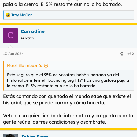
paja a la crema. El 5% restante aun no lo ha borrado.
l
i
t
o
Troy McClon
e
R
m
e
a
a
Carradine
c
C
c
Frikazo
i
o
n
13 Jun 2024
#52
e
s
Morzhilla rebuznó:
:
Esto seguro que el 95% de vosotros habéis borrado ya del
historial de internet "bouncing big tits" tras una gustosa paja a
la crema. El 5% restante aun no lo ha borrado.
Estás contando con que todo el mundo sabe que existe el
historial, que se puede borrar y cómo hacerlo.
Vete a cualquier tienda de informática y pregunta cuanta
gente reúne las tres condiciones y asómbrate.
Jakim Boor