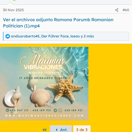
o
n
30 Nov 2025
#60
e
s
Ver el archivos adjunto Ramona Porumb Romanian
:
Politician (1).mp4
andiusroberto45
,
Der Führer Face
,
laeas
y 2 más
R
e
a
c
c
i
o
n
e
s
:
Primero
Ant.
3 de 3