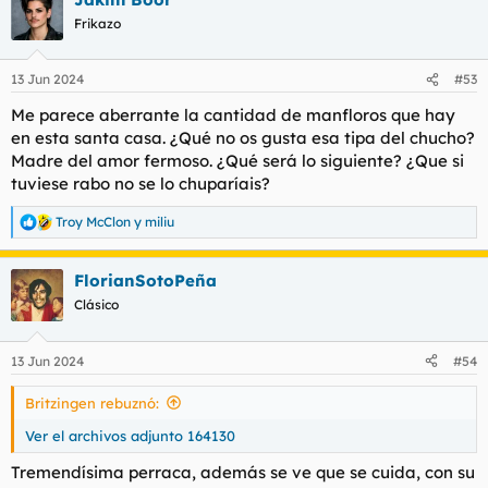
Frikazo
13 Jun 2024
#53
Me parece aberrante la cantidad de manfloros que hay
en esta santa casa. ¿Qué no os gusta esa tipa del chucho?
Madre del amor fermoso. ¿Qué será lo siguiente? ¿Que si
tuviese rabo no se lo chuparíais?
Troy McClon
y
miliu
R
e
a
FlorianSotoPeña
c
c
Clásico
i
o
n
13 Jun 2024
#54
e
s
Britzingen rebuznó:
:
Ver el archivos adjunto 164130
Tremendísima perraca, además se ve que se cuida, con su