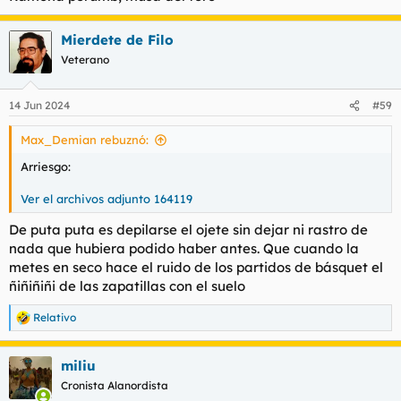
Mierdete de Filo
Veterano
14 Jun 2024
#59
Max_Demian rebuznó:
Arriesgo:
Ver el archivos adjunto 164119
De puta puta es depilarse el ojete sin dejar ni rastro de
nada que hubiera podido haber antes. Que cuando la
metes en seco hace el ruido de los partidos de básquet el
ñiñiñiñi de las zapatillas con el suelo
Relativo
R
e
a
miliu
c
c
Cronista Alanordista
i