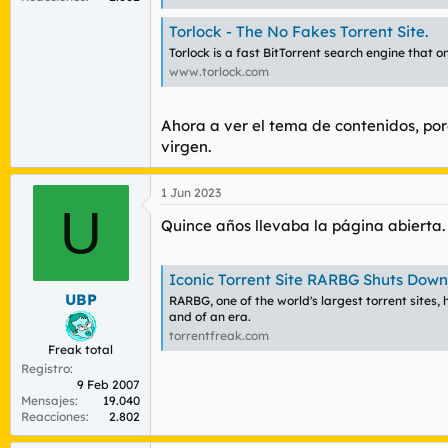
Torlock - The No Fakes Torrent Site.
Torlock is a fast BitTorrent search engine that o
www.torlock.com
Ahora a ver el tema de contenidos, po
virgen.
1 Jun 2023
U
Quince años llevaba la página abierta.
Iconic Torrent Site RARBG Shuts Down,
UBP
RARBG, one of the world's largest torrent sites, 
and of an era.
torrentfreak.com
Freak total
Registro
9 Feb 2007
Mensajes
19.040
Reacciones
2.802