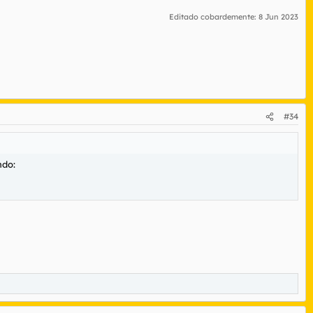
Editado cobardemente:
8 Jun 2023
#34
ndo: