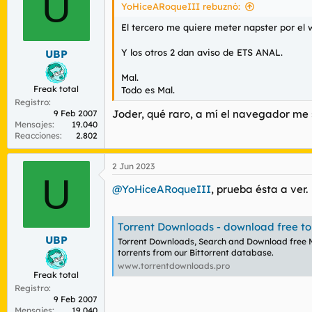
U
YoHiceARoqueIII rebuznó:
El tercero me quiere meter napster por el w
Y los otros 2 dan aviso de ETS ANAL.
UBP
Mal.
Freak total
Todo es Mal.
Registro
Joder, qué raro, a mí el navegador me s
9 Feb 2007
Mensajes
19.040
Reacciones
2.802
2 Jun 2023
U
@YoHiceARoqueIII
, prueba ésta a ver.
Torrent Downloads - download free to
UBP
Torrent Downloads, Search and Download free
torrents from our Bittorrent database.
www.torrentdownloads.pro
Freak total
Registro
9 Feb 2007
Mensajes
19.040