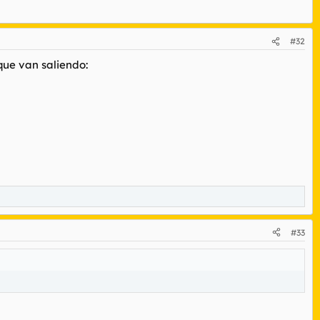
#32
que van saliendo:
#33