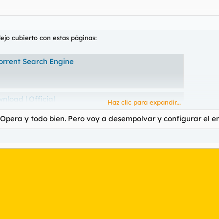
ejo cubierto con estas páginas:
Torrent Search Engine
nload | Official
Haz clic para expandir...
rite TV shows. FREE downloads! Watch more TV Series than ever.
 Opera y todo bien. Pero voy a desempolvar y configurar el e
t only lists verified torrents. Download movies and series now.
 páginas que suben novedades como yts me salta la seguridad de la c