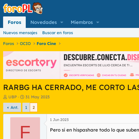
Foros
Novedades
Miembros
Nuevos mensajes
Buscar en foros
Foros
OCIO
Foro Cine
RARBG HA CERRADO, ME CORTO L
I
F
UBP
31 May 2023
n
e
Ant.
1
2
i
c
c
h
i
a
1 Jun 2023
a
F
d
Pero si en hispashare todo lo que sube
d
e
o
i