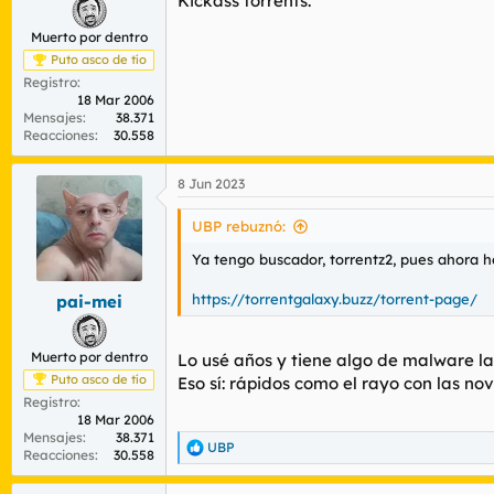
Kickass torrents.
Muerto por dentro
Puto asco de tío
Registro
18 Mar 2006
Mensajes
38.371
Reacciones
30.558
8 Jun 2023
UBP rebuznó:
Ya tengo buscador, torrentz2, pues ahora h
https://torrentgalaxy.buzz/torrent-page/
pai-mei
Muerto por dentro
Lo usé años y tiene algo de malware la 
Puto asco de tío
Eso sí: rápidos como el rayo con las no
Registro
18 Mar 2006
Mensajes
38.371
UBP
R
Reacciones
30.558
e
a