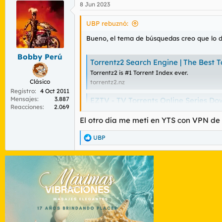
8 Jun 2023
c
c
i
UBP rebuznó:
o
n
Bueno, el tema de búsquedas creo que lo d
e
s
Bobby Perú
Torrentz2 Search Engine | The Best 
:
Torrentz2 is #1 Torrent Index ever.
Clásico
torrentz2.nz
Registro
4 Oct 2011
Mensajes
3.887
EZTV - TV Torrents Online Series Dow
Reacciones
2.069
EZTV, your one stop source for all your favo
EZTV is releasing daily new episodes. SAFE!
El otro día me metí en YTS con VPN de
eztv.re
UBP
R
Torlock - The No Fakes Torrent Site.
e
a
Torlock is a fast BitTorrent search engine tha
c
www.torlock.com
c
i
o
Ahora a ver el tema de contenidos, porque
n
e
s
: