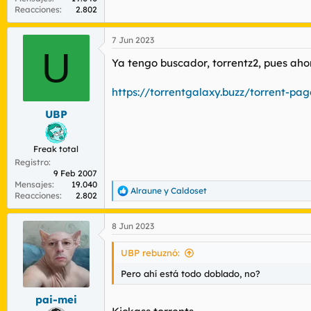
Reacciones
2.802
7 Jun 2023
U
Ya tengo buscador, torrentz2, pues aho
https://torrentgalaxy.buzz/torrent-pag
UBP
Freak total
Registro
9 Feb 2007
Mensajes
19.040
Alraune
y
Caldoset
R
Reacciones
2.802
e
a
8 Jun 2023
c
c
i
UBP rebuznó:
o
n
Pero ahí está todo doblado, no?
e
s
pai-mei
: