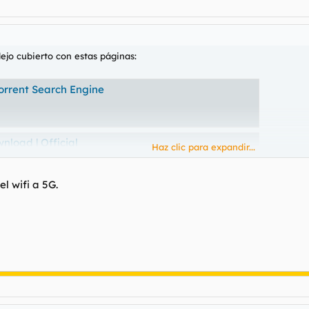
ejo cubierto con estas páginas:
Torrent Search Engine
nload | Official
Haz clic para expandir...
rite TV shows. FREE downloads! Watch more TV Series than ever.
l wifi a 5G.
t only lists verified torrents. Download movies and series now.
 páginas que suben novedades como yts me salta la seguridad de la c