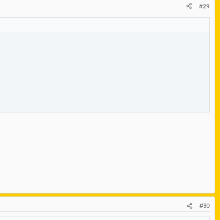
#29
omputadora. Yo me cago en dios y en la puta virgen.
#30