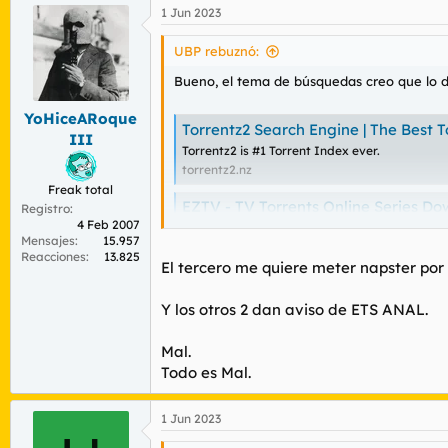
1 Jun 2023
UBP rebuznó:
Bueno, el tema de búsquedas creo que lo d
YoHiceARoque
Torrentz2 Search Engine | The Best 
III
Torrentz2 is #1 Torrent Index ever.
torrentz2.nz
Freak total
EZTV - TV Torrents Online Series Dow
Registro
4 Feb 2007
EZTV, your one stop source for all your favo
Mensajes
15.957
EZTV is releasing daily new episodes. SAFE!
Reacciones
13.825
eztv.re
El tercero me quiere meter napster por e
Torlock - The No Fakes Torrent Site.
Y los otros 2 dan aviso de ETS ANAL.
Torlock is a fast BitTorrent search engine tha
www.torlock.com
Mal.
Todo es Mal.
Ahora a ver el tema de contenidos, porque
1 Jun 2023