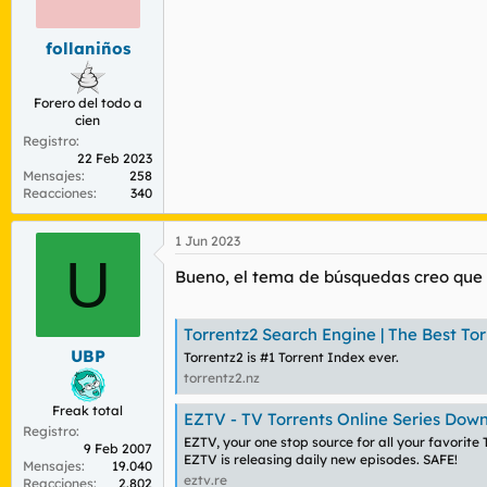
r
n
d
i
follaniños
e
c
l
i
t
o
Forero del todo a
e
cien
m
Registro
a
22 Feb 2023
Mensajes
258
Reacciones
340
1 Jun 2023
U
Bueno, el tema de búsquedas creo que l
Torrentz2 Search Engine | The Best To
UBP
Torrentz2 is #1 Torrent Index ever.
torrentz2.nz
Freak total
EZTV - TV Torrents Online Series Downl
Registro
EZTV, your one stop source for all your favorit
9 Feb 2007
EZTV is releasing daily new episodes. SAFE!
Mensajes
19.040
eztv.re
Reacciones
2.802