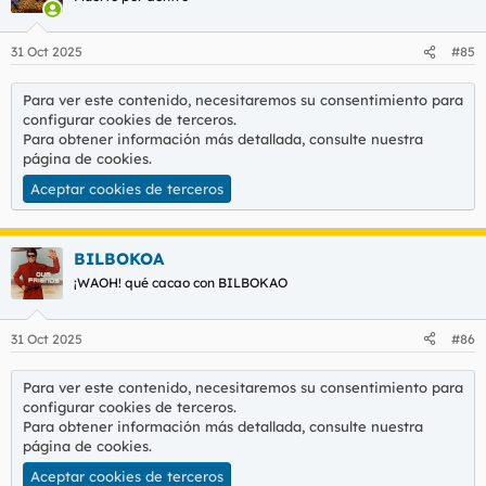
i
o
n
31 Oct 2025
#85
e
s
:
Para ver este contenido, necesitaremos su consentimiento para
configurar cookies de terceros.
Para obtener información más detallada, consulte nuestra
página de cookies
.
Aceptar cookies de terceros
BILBOKOA
¡WAOH! qué cacao con BILBOKAO
31 Oct 2025
#86
Para ver este contenido, necesitaremos su consentimiento para
configurar cookies de terceros.
Para obtener información más detallada, consulte nuestra
página de cookies
.
Aceptar cookies de terceros