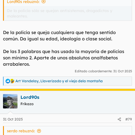
Lord90s rebuznó:
:
De la policía sólo se quejan antisistemas, drogadictos y
maleantes.
De la policía se queja cualquiera que tenga sentido
común. Da igual su edad, ideología o clase social.
De las 3 palabras que has usado la mayoría de policías
son mínimo 2. Aparte de unos absolutos analfabetos
arrabaleros.
Editado cobardemente:
31 Oct 2025
Art Vandelay
,
Llaverizado
y
el viejo dela montaña
R
e
a
Lord90s
c
c
Frikazo
i
o
n
31 Oct 2025
#79
e
s
serdo rebuznó:
: