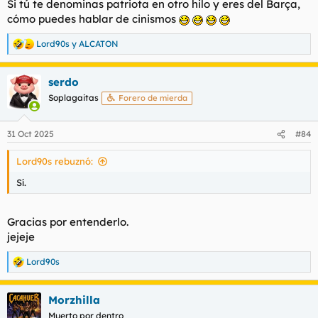
Si tú te denominas patriota en otro hilo y eres del Barça,
cómo puedes hablar de cinismos
Lord90s
y
ALCATON
R
e
a
serdo
c
c
Soplagaitas
Forero de mierda
i
o
n
31 Oct 2025
#84
e
s
Lord90s rebuznó:
:
Sí.
Gracias por entenderlo.
jejeje
Lord90s
R
e
a
Morzhilla
c
c
Muerto por dentro