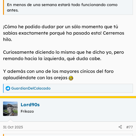
t
o
En menos de una semana estará todo funcionando como
e
antes.
m
a
¡Cómo he podido dudar por un sólo momento que tú
sabías exactamente porqué ha pasado esto! Cerremos
hilo.
Curiosamente diciendo lo mismo que he dicho yo, pero
remando hacia la izquierda, qué duda cabe.
Y además con uno de los mayores cínicos del foro
aplaudiéndote con las orejas
GuardianDelColacado
R
e
a
Lord90s
c
c
Frikazo
i
o
n
31 Oct 2025
#77
e
s