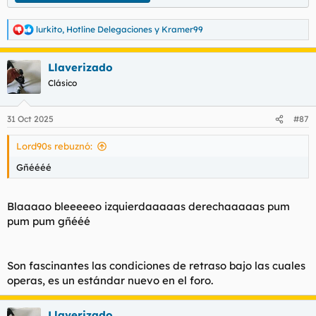
lurkito
,
Hotline Delegaciones
y
Kramer99
R
e
a
Llaverizado
c
c
Clásico
i
o
n
31 Oct 2025
#87
e
s
Lord90s rebuznó:
:
Gñéééé
Blaaaao bleeeeeo izquierdaaaaas derechaaaaas pum
pum pum gñééé
Son fascinantes las condiciones de retraso bajo las cuales
operas, es un estándar nuevo en el foro.
Llaverizado