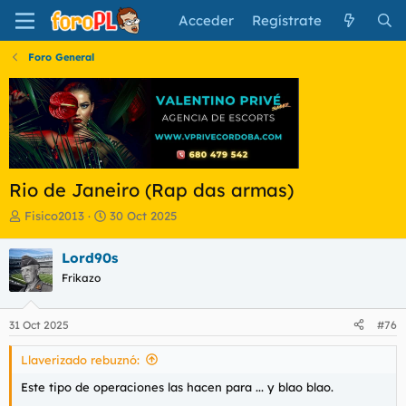
Acceder
Regístrate
Foro General
Rio de Janeiro (Rap das armas)
I
F
Fisico2013
30 Oct 2025
n
e
i
c
Lord90s
c
h
Frikazo
i
a
a
d
d
e
31 Oct 2025
#76
o
i
r
n
Llaverizado rebuznó:
d
i
e
c
Este tipo de operaciones las hacen para ... y blao blao.
l
i