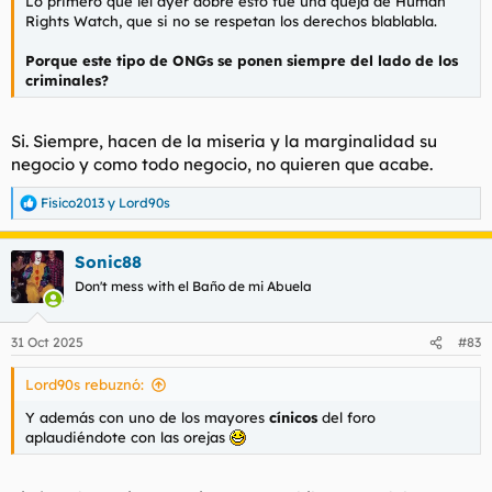
Lo primero que leí ayer aobre esto fue una queja de Human
Rights Watch, que si no se respetan los derechos blablabla.
Porque este tipo de ONGs se ponen siempre del lado de los
criminales?
Si. Siempre, hacen de la miseria y la marginalidad su
negocio y como todo negocio, no quieren que acabe.
Fisico2013
y
Lord90s
R
e
a
Sonic88
c
c
Don't mess with el Baño de mi Abuela
i
o
n
31 Oct 2025
#83
e
s
Lord90s rebuznó:
:
Y además con uno de los mayores
cínicos
del foro
aplaudiéndote con las orejas