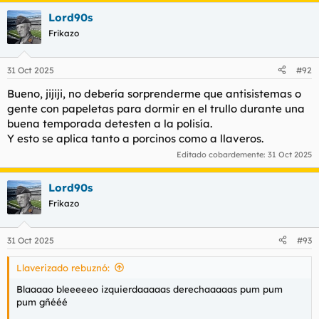
Lord90s
Frikazo
31 Oct 2025
#92
Bueno, jijiji, no debería sorprenderme que antisistemas o
gente con papeletas para dormir en el trullo durante una
buena temporada detesten a la polisía.
Y esto se aplica tanto a porcinos como a llaveros.
Editado cobardemente:
31 Oct 2025
Lord90s
Frikazo
31 Oct 2025
#93
Llaverizado rebuznó:
Blaaaao bleeeeeo izquierdaaaaas derechaaaaas pum pum
pum gñééé