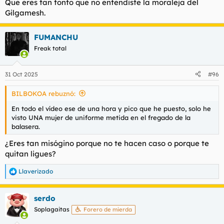
Que eres tan tonto que no entendiste la moraleja del
Gilgamesh.
FUMANCHU
Freak total
31 Oct 2025
#96
BILBOKOA rebuznó:
En todo el vídeo ese de una hora y pico que he puesto, solo he
visto UNA mujer de uniforme metida en el fregado de la
balasera.
¿Eres tan misógino porque no te hacen caso o porque te
quitan ligues?
Llaverizado
R
e
a
serdo
c
c
Soplagaitas
Forero de mierda
i
o