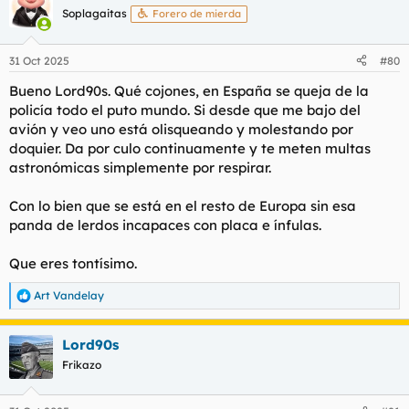
c
Soplagaitas
Forero de mierda
i
o
n
31 Oct 2025
#80
e
s
Bueno Lord90s. Qué cojones, en España se queja de la
:
policía todo el puto mundo. Si desde que me bajo del
avión y veo uno está olisqueando y molestando por
doquier. Da por culo continuamente y te meten multas
astronómicas simplemente por respirar.
Con lo bien que se está en el resto de Europa sin esa
panda de lerdos incapaces con placa e ínfulas.
Que eres tontísimo.
Art Vandelay
R
e
a
Lord90s
c
c
Frikazo
i
o
n