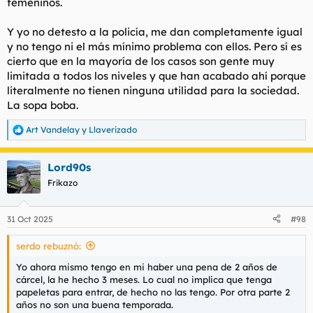
femeninos.
Y yo no detesto a la policía, me dan completamente igual
y no tengo ni el más mínimo problema con ellos. Pero sí es
cierto que en la mayoría de los casos son gente muy
limitada a todos los niveles y que han acabado ahí porque
literalmente no tienen ninguna utilidad para la sociedad.
La sopa boba.
Art Vandelay
y
Llaverizado
R
e
a
Lord90s
c
c
Frikazo
i
o
n
31 Oct 2025
#98
e
s
serdo rebuznó:
:
Yo ahora mismo tengo en mi haber una pena de 2 años de
cárcel, la he hecho 3 meses. Lo cual no implica que tenga
papeletas para entrar, de hecho no las tengo. Por otra parte 2
años no son una buena temporada.