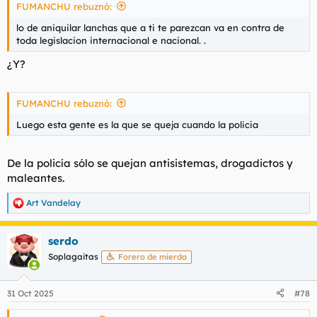
FUMANCHU rebuznó:
:
lo de aniquilar lanchas que a ti te parezcan va en contra de
toda legislacion internacional e nacional. .
¿Y?
FUMANCHU rebuznó:
Luego esta gente es la que se queja cuando la policia
De la policía sólo se quejan antisistemas, drogadictos y
maleantes.
Art Vandelay
R
e
a
serdo
c
c
Soplagaitas
Forero de mierda
i
o
n
31 Oct 2025
#78
e
s