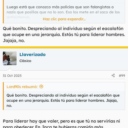
Luego está que conozco más policías que son falangistas o
nazis que posilias que no lo son. Eso los mete en el saco de los
antisistemas.
Haz clic para expandir...
Para terminar tenemos tú último mensaje en el hilo de las fotos
Qué bonito. Despreciando al individuo según el eacalafón
ninja. No sé puede tener en cuenta las palabras de alguien con
que ocupe en una jerarquía. Estás tú para liderar hombres.
tan enfermizo gusto en cuestión de cuerpos femeninos.
Jajaja, no.
Y yo no detesto a la policía, me dan completamente igual y no
tengo ni el más mínimo problema con ellos. Pero sí es cierto
Llaverizado
que en la mayoría de los casos son gente muy limitada a todos
Clásico
los niveles y que han acabado ahí porque literalmente no
tienen ninguna utilidad para la sociedad. La sopa boba.
31 Oct 2025
#99
Lord90s rebuznó:
Qué bonito. Despreciando al individuo según el eacalafón que
ocupe en una jerarquía. Estás tú para liderar hombres. Jajaja,
no.
Para liderar hay que valer, pero es que tú no servirías ni
para obedecer. En Jaca te hubieras comido más