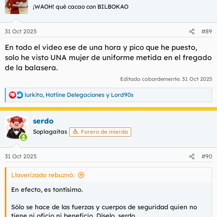
¡WAOH! qué cacao con BILBOKAO
31 Oct 2025
#89
En todo el vídeo ese de una hora y pico que he puesto,
solo he visto UNA mujer de uniforme metida en el fregado
de la balasera.
Editado cobardemente:
31 Oct 2025
lurkito
,
Hotline Delegaciones
y
Lord90s
R
e
a
serdo
c
c
Soplagaitas
Forero de mierda
i
o
n
31 Oct 2025
#90
e
s
Llaverizado rebuznó:
:
En efecto, es tontísimo.
Sólo se hace de las fuerzas y cuerpos de seguridad quien no
tiene ni oficio ni beneficio. Díselo, serdo.