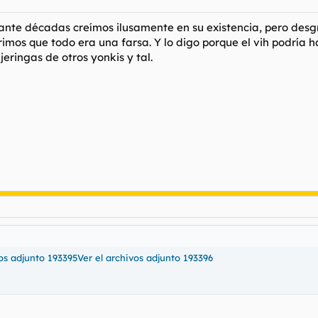
urante décadas creímos ilusamente en su existencia, pero des
imos que todo era una farsa. Y lo digo porque el vih podría h
eringas de otros yonkis y tal.
vos adjunto 193395
Ver el archivos adjunto 193396