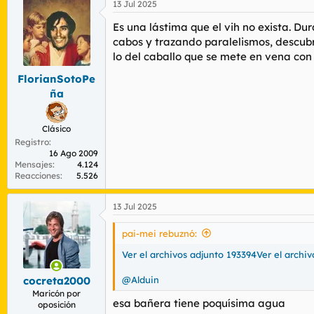
13 Jul 2025
c
c
Es una lástima que el vih no exista. D
i
o
cabos y trazando paralelismos, descubr
n
lo del caballo que se mete en vena con j
e
s
FlorianSotoPe
:
ña
Clásico
Registro
16 Ago 2009
Mensajes
4.124
Reacciones
5.526
13 Jul 2025
pai-mei rebuznó:
Ver el archivos adjunto 193394
Ver el archi
@Alduin
cocreta2000
Maricón por
esa bañera tiene poquísima agua
oposición