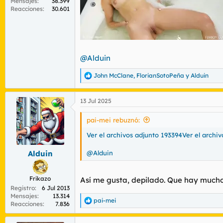
Mensajes
38.399
Reacciones
30.601
@Alduin
John McClane
,
FlorianSotoPeña
y
Alduin
R
e
a
13 Jul 2025
c
c
i
pai-mei rebuznó:
o
n
Ver el archivos adjunto 193394
Ver el archi
e
s
@Alduin
Alduin
:
Frikazo
Así me gusta, depilado. Que hay mucho
Registro
6 Jul 2013
Mensajes
13.314
pai-mei
R
Reacciones
7.836
e
a