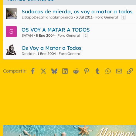
e
t
Sudacas de mierda, os voy a matar a todos.
a
s
ElSapoDeLaTrancaEmpinada
3 Jul 2011
Foro General
2
OS VOY A MATAR A TODOS
S
SATAN
8 Ene 2004
Foro General
2
Os Voy a Matar a Todos
Deicide
1 Ene 2004
Foro General
Facebook
X
Bluesky
LinkedIn
Reddit
Pinterest
Tumblr
WhatsApp
Email
E
Compartir: