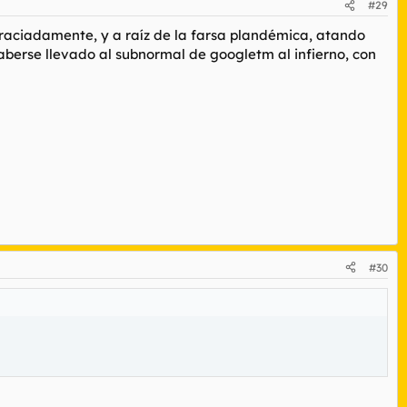
#29
graciadamente, y a raíz de la farsa plandémica, atando
aberse llevado al subnormal de googletm al infierno, con
#30