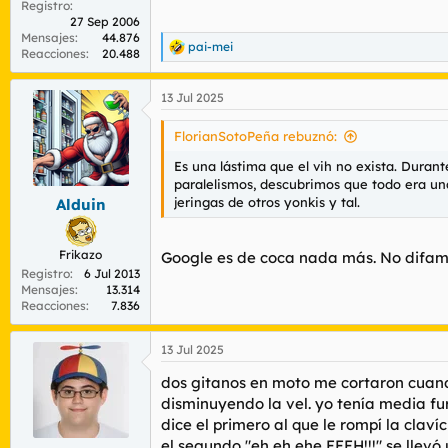
Registro
27 Sep 2006
Mensajes
44.876
pai-mei
R
Reacciones
20.488
e
a
13 Jul 2025
c
c
i
FlorianSotoPeña rebuznó:
o
n
Es una lástima que el vih no exista. Duran
e
paralelismos, descubrimos que todo era una
s
jeringas de otros yonkis y tal.
Alduin
:
Frikazo
Google es de coca nada más. No difam
Registro
6 Jul 2013
Mensajes
13.314
Reacciones
7.836
13 Jul 2025
dos gitanos en moto me cortaron cuando
disminuyendo la vel. yo tenía media fur
dice el primero al que le rompí la clav
el segundo "eh eh ehe EEEH!!!" se llev