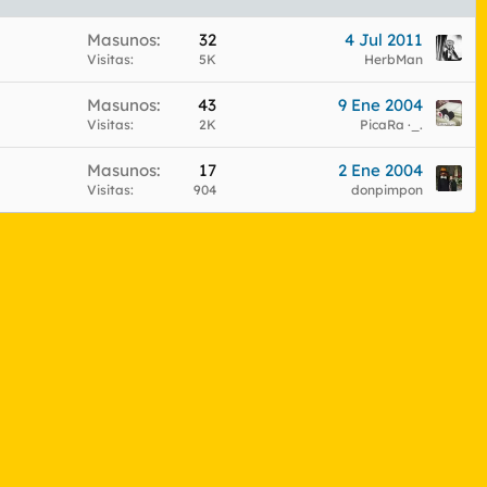
Masunos
32
4 Jul 2011
Visitas
5K
HerbMan
Masunos
43
9 Ene 2004
Visitas
2K
PicaRa ·_.
Masunos
17
2 Ene 2004
Visitas
904
donpimpon