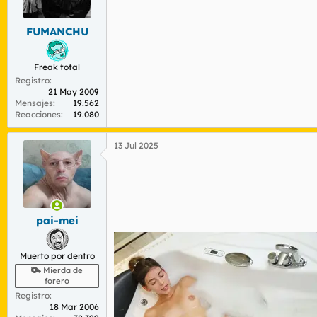
r
n
d
i
FUMANCHU
e
c
l
i
t
o
Freak total
e
Registro
m
21 May 2009
a
Mensajes
19.562
Reacciones
19.080
13 Jul 2025
pai-mei
Muerto por dentro
Mierda de
forero
Registro
18 Mar 2006