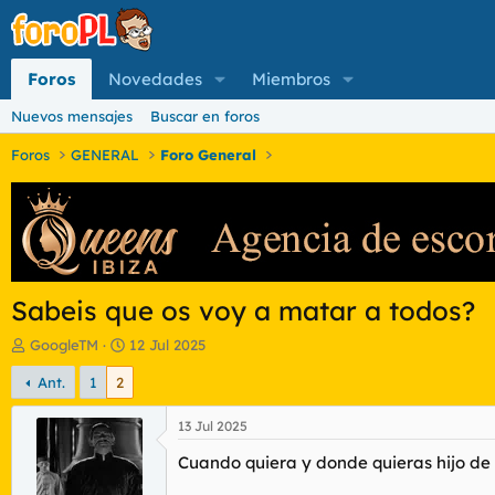
Foros
Novedades
Miembros
Nuevos mensajes
Buscar en foros
Foros
GENERAL
Foro General
Sabeis que os voy a matar a todos?
I
F
GoogleTM
12 Jul 2025
n
e
Ant.
1
2
i
c
c
h
i
a
13 Jul 2025
a
d
Cuando quiera y donde quieras hijo de 
d
e
o
i