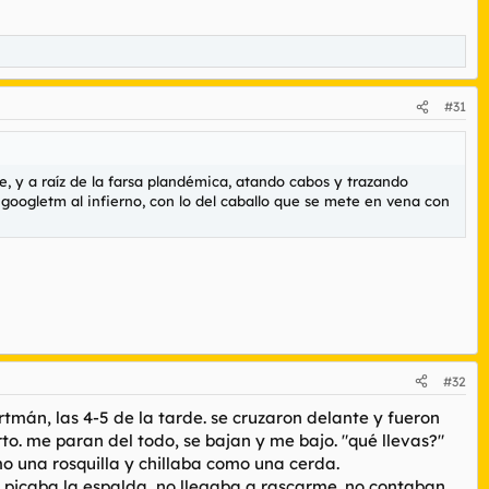
#31
, y a raíz de la farsa plandémica, atando cabos y trazando
 googletm al infierno, con lo del caballo que se mete en vena con
#32
tmán, las 4-5 de la tarde. se cruzaron delante y fueron
to. me paran del todo, se bajan y me bajo. "qué llevas?"
mo una rosquilla y chillaba como una cerda.
me picaba la espalda, no llegaba a rascarme. no contaban