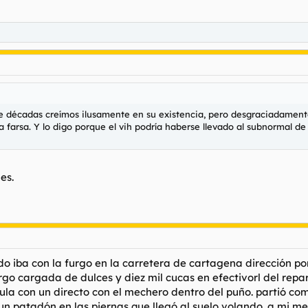
te décadas creímos ilusamente en su existencia, pero desgraciadamente
 farsa. Y lo digo porque el vih podría haberse llevado al subnormal de
es.
 iba con la furgo en la carretera de cartagena dirección por
go cargada de dulces y diez mil cucas en efectivorl del repar
ícula con un directo con el mechero dentro del puño. partió co
ó un patadón en las piernas que llegó al suelo volando. a mi 