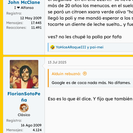
John McClane
más de 20 años los menucos. en el suel
I ❤ Alfonso
se paró un citroen xsara verde oliva "h
Registro
llegó la poli y me mandó esperar a los 
12 May 2009
Mensajes
17.445
tocarte un diente de leche suelto... y fue
Reacciones
11.491
ves? no les chupé la polla por fafa
YoHiceARoqueIII
y
pai-mei
R
e
a
13 Jul 2025
c
c
i
Alduin rebuznó:
o
n
Google es de coca nada más. No difames.
e
s
FlorianSotoPe
:
Eso es lo que él dice. Y fijo que también
ña
Clásico
Registro
16 Ago 2009
Mensajes
4.124