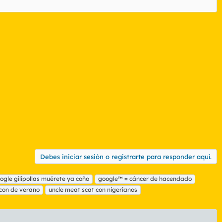
Debes iniciar sesión o registrarte para responder aquí.
ogle gilipollas muérete ya coño
google™ = cáncer de hacendado
con de verano
uncle meat scat con nigerianos