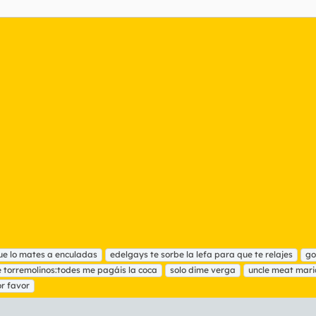
ue lo mates a enculadas
edelgays te sorbe la lefa para que te relajes
go
e torremolinos:todes me pagáis la coca
solo dime verga
uncle meat mari
or favor