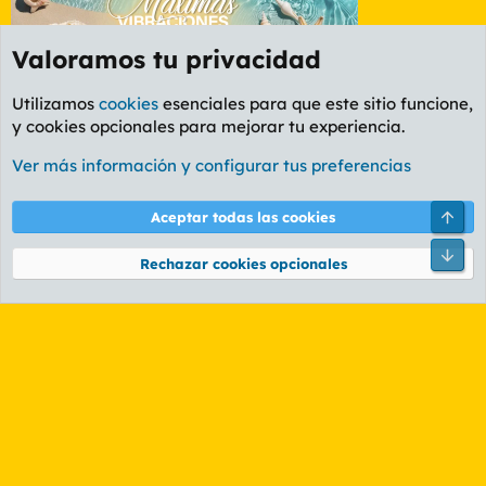
Valoramos tu privacidad
Utilizamos
cookies
esenciales para que este sitio funcione,
y cookies opcionales para mejorar tu experiencia.
Foro Informática y Videojuegos
Ver más información y configurar tus preferencias
Cookies
PL OLDSTYLE AMARILLO
Cambiar fuente
Español (ES)
Aceptar todas las cookies
Contáctanos
Términos y reglas
Política de privacidad
Ayuda
R
S
Rechazar cookies opcionales
S
®
Community platform by XenForo
© 2010-2026 XenForo Ltd.