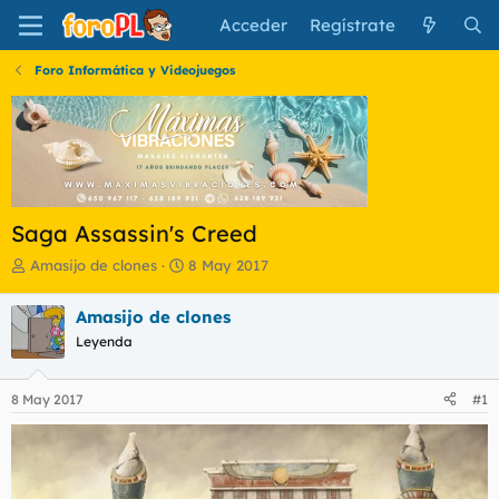
Acceder
Regístrate
Foro Informática y Videojuegos
Saga Assassin's Creed
I
F
Amasijo de clones
8 May 2017
n
e
i
c
Amasijo de clones
c
h
Leyenda
i
a
a
d
d
e
8 May 2017
#1
o
i
r
n
d
i
e
c
l
i