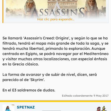
Haz clic para expandir...
Se llamará 'Assassin's Creed: Origins', y según lo que se ha
filtrado, tendrá el mapa más grande de toda la saga, y se
tendrá mucha libertad, primando la exploración. Aunque
centrado en Egipto, se podrá navegar por el Mediterráneo
Abro este necesario hilo porque están viéndose ya imágenes
y visitar muchas otras localizaciones, con especial énfasis
del nuevo título
de la que es la mejor saga de videojuegos
de la historia
.
en la Grecia clásica.
Esta vez nos trasladaremos al antiguo Egipto. Desconozco
La forma de avanzar y de subir de nivel, dicen, será
cómo será el tema del parkour por las pirámides pero el tema
parecido al de 'Skyrim'.
de las mazmorras tiene buena pinta.
En el E3 saldremos de dudas.
Espero que esta vez el guión no haga agua por todas partes.
Editado cobardemente:
9 May 2017
SPETNAZ