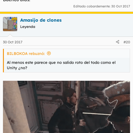
Editado cobardemente:
30 Oct 2017
Amasijo de clones
Leyenda
30 Oct 2017
#20
BILBOKOA rebuznó:
Al menos este parece que no salido roto del todo como el
Unity ¿no?