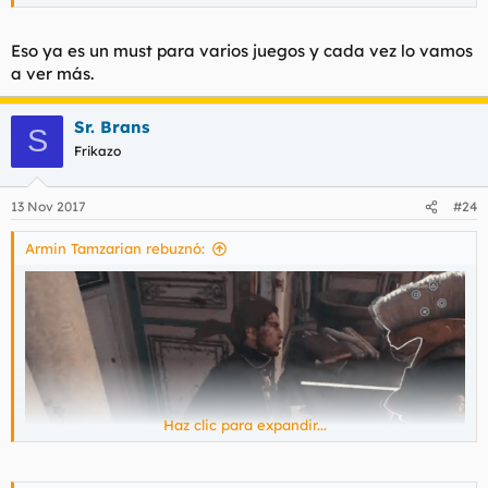
Eso ya es un must para varios juegos y cada vez lo vamos
a ver más.
Sr. Brans
S
Frikazo
13 Nov 2017
#24
Armin Tamzarian rebuznó:
Haz clic para expandir...