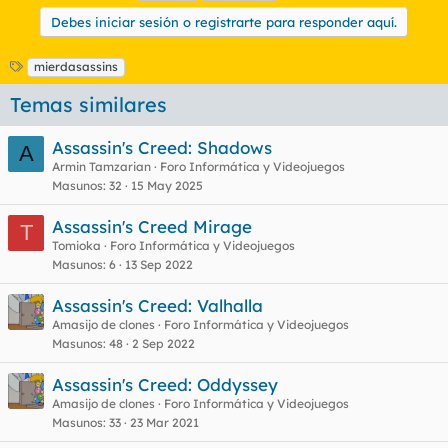
Debes iniciar sesión o registrarte para responder aquí.
E
mierdasassins
t
Temas similares
i
q
u
Assassin's Creed: Shadows
A
e
Armin Tamzarian
Foro Informática y Videojuegos
t
Masunos
32
15 May 2025
a
s
Assassin's Creed Mirage
T
Tomioka
Foro Informática y Videojuegos
Masunos
6
13 Sep 2022
Assassin's Creed: Valhalla
Amasijo de clones
Foro Informática y Videojuegos
Masunos
48
2 Sep 2022
Assassin's Creed: Oddyssey
Amasijo de clones
Foro Informática y Videojuegos
Masunos
33
23 Mar 2021