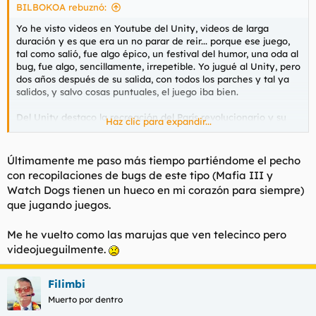
BILBOKOA rebuznó:
Yo he visto videos en Youtube del Unity, videos de larga
duración y es que era un no parar de reir... porque ese juego,
tal como salió, fue algo épico, un festival del humor, una oda al
bug, fue algo, sencillamente, irrepetible. Yo jugué al Unity, pero
dos años después de su salida, con todos los parches y tal ya
salidos, y salvo cosas puntuales, el juego iba bien.
Del Unity destaco la recreación del París revolucionario y su
Haz clic para expandir...
ambiente. En ese aspecto, le doy un 10, y es 100 millones de
veces más interesante que el aburrido y poco atractivo
Syndicate y su Londres industrial.
Últimamente me paso más tiempo partiéndome el pecho
con recopilaciones de bugs de este tipo (Mafia III y
Respecto a los dos juegos en los que más que un 'asasini' eras
Watch Dogs tienen un hueco en mi corazón para siempre)
un vulgar piratilla, el Blacak Flag y el Rogue, no tuve ese
que jugando juegos.
problema que comentas.
Como he jugado a todos, supongo que el Origins lo jugaré, pero
Me he vuelto como las marujas que ven telecinco pero
como digo, cuando esté disponible una edición con todo
videojueguilmente.
incluído por 20 euros... mientras tanto, siempre nos quedará el
Unity:
Filimbi
Muerto por dentro