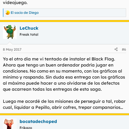
videojuego.
El socio de Diego
R
e
a
LeChuck
c
c
Freak total
i
o
n
8 May 2017
#6
e
s
Yo el otro día me vi tentado de instalar el Black Flag.
:
Ahora que tengo un buen ordenador podría jugar en
condiciones. No como en su momento, con los gráficos al
mínimo y raspando. Sin duda esa entrega con los gráficos
al máximo puede hacer a uno olvidarse de los defectos
que acarrean todas las entregas de esta saga.
Luego me acordé de las misiones de perseguir a tal, robar
cual, liquidar a Pepillo, abrir cofres, trepar campanarios...
bocatadechoped
Frikazo