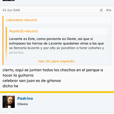
24 Jun 2006
#16
Labordeta rebuznó:
Pepillo32 rebuznó:
Levante es Este, como poniente es Oeste, así que si
extirpases las tierras de Levante quedarían otras a las que
se llamaría levante y por ello se pondrían a torar cohetes y
petardos.
Haz clic para expandir...
Por lo tanto te jodes.
Haz clic para expandir...
cierto, aqui se juntan todos los chachos en el parque a
Nosotros no tiraríamos petardos, eso es de gitano, maricones y
tocar la guitarra
abuelas que hacen ohhhhhhh
celebrar san juan es de gitanos
dicho he
Padrino
Clásico