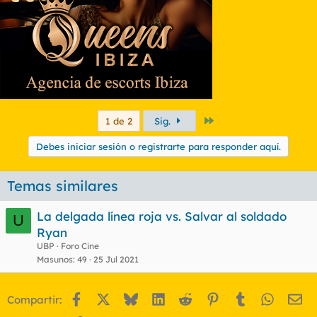
Último
1 de 2
Sig.
Debes iniciar sesión o registrarte para responder aquí.
Temas similares
La delgada línea roja vs. Salvar al soldado
U
Ryan
UBP
Foro Cine
Masunos
49
25 Jul 2021
Facebook
X
Bluesky
LinkedIn
Reddit
Pinterest
Tumblr
WhatsA
Em
Compartir: