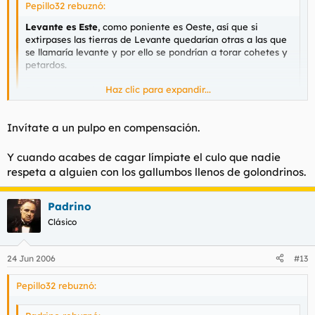
Pepillo32 rebuznó:
Levante es Este
, como poniente es Oeste, así que si
extirpases las tierras de Levante quedarían otras a las que
se llamaría levante y por ello se pondrían a torar cohetes y
petardos.
Haz clic para expandir...
Por lo tanto te jodes.
Haz clic para expandir...
Gracias pepillo, me cago en tu vida, me has sido de utilidad.
Saludos cordiales.
Invítate a un pulpo en compensación.
Y cuando acabes de cagar límpiate el culo que nadie
respeta a alguien con los gallumbos llenos de golondrinos.
Padrino
Clásico
24 Jun 2006
#13
Pepillo32 rebuznó: