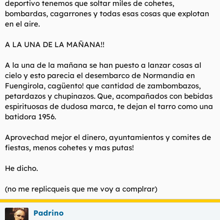
deportivo tenemos que soltar miles de cohetes,
t
o
e
bombardas, cagarrones y todas esas cosas que explotan
m
en el aire.
a
A LA UNA DE LA MAÑANA!!
A la una de la mañana se han puesto a lanzar cosas al
cielo y esto parecia el desembarco de Normandia en
Fuengirola, cagüento! que cantidad de zambombazos,
petardazos y chupinazos. Que, acompañados con bebidas
espirituosas de dudosa marca, te dejan el tarro como una
batidora 1956.
Aprovechad mejor el dinero, ayuntamientos y comites de
fiestas, menos cohetes y mas putas!
He dicho.
(no me replicqueis que me voy a complrar)
Padrino