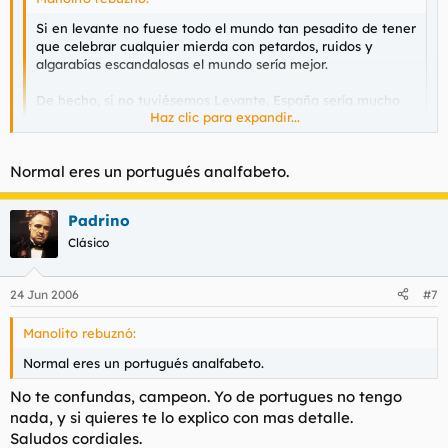
Si en levante no fuese todo el mundo tan pesadito de tener
que celebrar cualquier mierda con petardos, ruidos y
algarabías escandalosas el mundo sería mejor.
De hecho, si no tuviésemos Levante, España sería mucho
Haz clic para expandir...
mejor.
Haz clic para expandir...
No se lo que es levante...
Saludos cordiales.
Normal eres un portugués analfabeto.
Padrino
Clásico
24 Jun 2006
#7
Manolito rebuznó:
Normal eres un portugués analfabeto.
No te confundas, campeon. Yo de portugues no tengo
nada, y si quieres te lo explico con mas detalle.
Saludos cordiales.