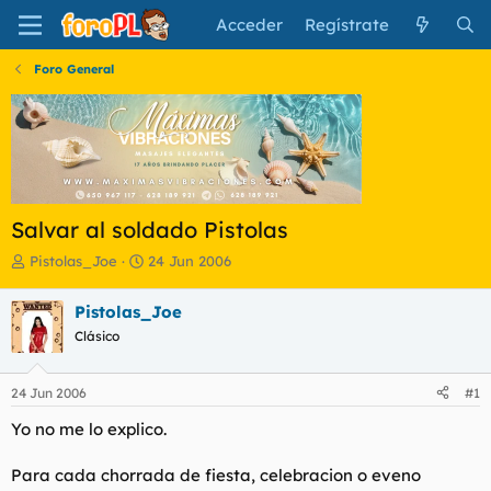
Acceder
Regístrate
Foro General
Salvar al soldado Pistolas
I
F
Pistolas_Joe
24 Jun 2006
n
e
i
c
Pistolas_Joe
c
h
Clásico
i
a
a
d
d
e
24 Jun 2006
#1
o
i
r
n
Yo no me lo explico.
d
i
e
c
Para cada chorrada de fiesta, celebracion o eveno
l
i