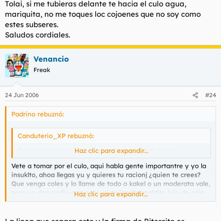
Tolai, si me tubieras delante te hacia el culo agua,
mariquita, no me toques loc cojoenes que no soy como
estes subseres.
Saludos cordiales.
Venancio
Freak
24 Jun 2006
#24
Padrino rebuznó:
Canduterio_XP rebuznó:
Con vuestro permiso me voy a tomar dos danones
Haz clic para expandir...
Vete a tomar por el culo, aqui habla gente importantre y yo la
insuklto, ahoa llegas yu y quieres tu racionj ¿quien te crees?
Que venga coles y lo llame de todo o kakel o un moderata vale,
pero un don nadie como tu... ni te insulta maldito hijo de cain.
Haz clic para expandir...
Saludos cordiales.