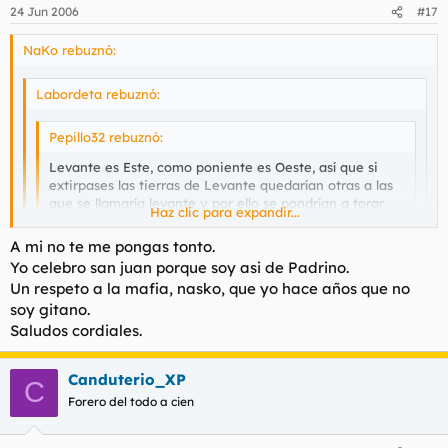
24 Jun 2006
#17
NaKo rebuznó:
Labordeta rebuznó:
Pepillo32 rebuznó:
Levante es Este, como poniente es Oeste, así que si
extirpases las tierras de Levante quedarían otras a las
que se llamaría levante y por ello se pondrían a torar
Haz clic para expandir...
cohetes y petardos.
A mi no te me pongas tonto.
Haz clic para expandir...
Por lo tanto te jodes.
Haz clic para expandir...
Yo celebro san juan porque soy asi de Padrino.
Un respeto a la mafia, nasko, que yo hace años que no
cierto, aqui se juntan todos los chachos en el parque a tocar la
guitarra
Nosotros no tiraríamos petardos, eso es de gitano,
soy gitano.
celebrar san juan es de gitanos
maricones y abuelas que hacen ohhhhhhh
Saludos cordiales.
dicho he
Canduterio_XP
C
Forero del todo a cien