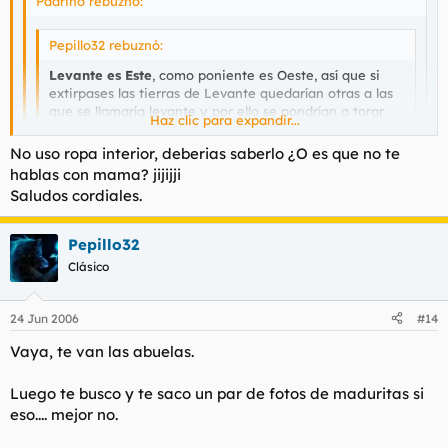
Padrino rebuznó:
Pepillo32 rebuznó:
Levante es Este
, como poniente es Oeste, así que si
extirpases las tierras de Levante quedarían otras a las
que se llamaría levante y por ello se pondrían a torar
Haz clic para expandir...
cohetes y petardos.
No uso ropa interior, deberias saberlo ¿O es que no te
Haz clic para expandir...
Por lo tanto te jodes.
Haz clic para expandir...
hablas con mama? jijijji
Saludos cordiales.
Gracias pepillo, me cago en tu vida, me has sido de
Invítate a un pulpo en compensación.
utilidad.
Saludos cordiales.
Pepillo32
Y cuando acabes de cagar límpiate el culo que nadie respeta a
alguien con los gallumbos llenos de golondrinos.
Clásico
24 Jun 2006
#14
Vaya, te van las abuelas.
Luego te busco y te saco un par de fotos de maduritas si
eso.... mejor no.