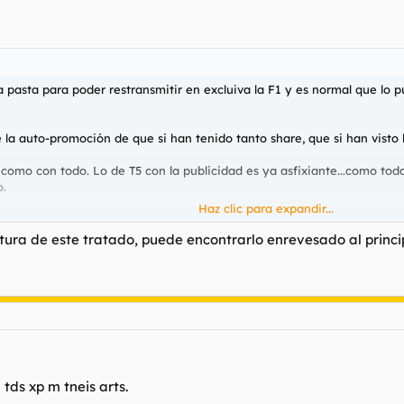
a pasta para poder restransmitir en excluiva la F1 y es normal que lo p
 la auto-promoción de que si han tenido tanto share, que si han visto l
 como con todo. Lo de T5 con la publicidad es ya asfixiante...como toda
o.
Haz clic para expandir...
 tiene un coche apañado, pero de eso a lo que hace T5 que para benefi
oto.
ura de este tratado, puede encontrarlo enrevesado al princ
 empezara el mundial de F1 que los de T5 no hacian más que hablar de 
ce T5 para crear espectativas (falsas), con el único objetivo de que t
tapar la realidad), pero aburrida a no poder más, tda la F1 es un mo
ien la ganadora en la clasificación por marcas.
 tds xp m tneis arts.