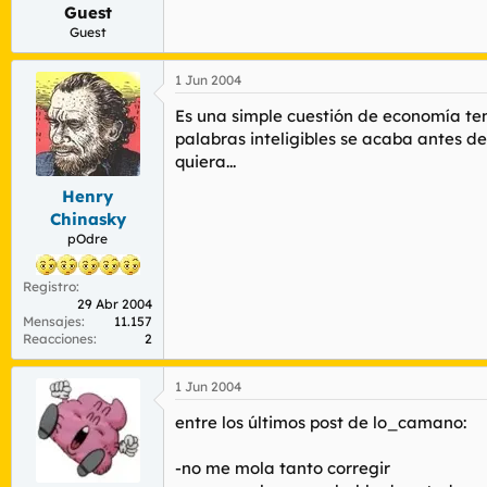
Guest
Reconozco que he seguio las primeras carre
Guest
Fernando Alonso es un buen piloto, pero 
1 Jun 2004
F1 actual = aburrimiento total.
Es una simple cuestión de economía tem
palabras inteligibles se acaba antes de
quiera...
Henry
Chinasky
pOdre
Registro
29 Abr 2004
Mensajes
11.157
Reacciones
2
1 Jun 2004
entre los últimos post de lo_camano:
-no me mola tanto corregir