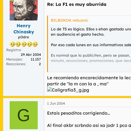
Re: La F1 es muy aburrida
BILBOKOA rebuznó:
Henry
Lo de T5 es lógico. Ellos s ehan gastado un
Chinasky
en audiencia el gasto hecho.
pOdre
Por eso cada lunes en sus informativos sale
Registro
29 Abr 2004
Es normal que lo publiciten, pero se pasan,
Mensajes
11.157
minuto, anunciones, promociones, que asc
Reacciones
2
Lo de Fernando Alonso...es un buen piloto,
único que hace es perjudicarle al propio pil
Le recomiendo encarecidamente la lect
partir de "la m con la a , ma"
Me pareció bastante ridículo antes de que
ganar el campeonato.
Bueno, eso ya si que no, ese ridiculo lo ha
1 Jun 2004
G
Estais pesaditos corrigiendo...
La F1 actual es MUY ABURRIDA (T5 intenta 
mundial, y ya sabemos qué marca será tamb
Al final akbr scrbndo asi xa jodr 1 pco a
Que aburrimiento.