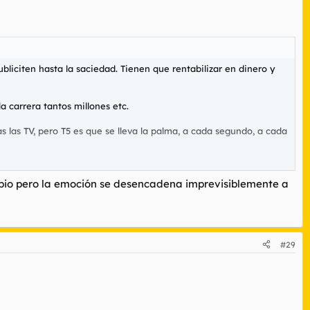
ubliciten hasta la saciedad. Tienen que rentabilizar en dinero y
a carrera tantos millones etc.
s las TV, pero T5 es que se lleva la palma, a cada segundo, a cada
cio suyo está poniendo al chaval por las nubesm, cosa que lo
ipio pero la emoción se desencadena imprevisiblemente a
que este era el año de F1 y de que estab ahi para luchar por
engan audiencia y e que asi aumenten sus ingresos por publicidad.
#29
nólogo de Ferrari y Shumacher. Ya sabemos quien va a ganar el