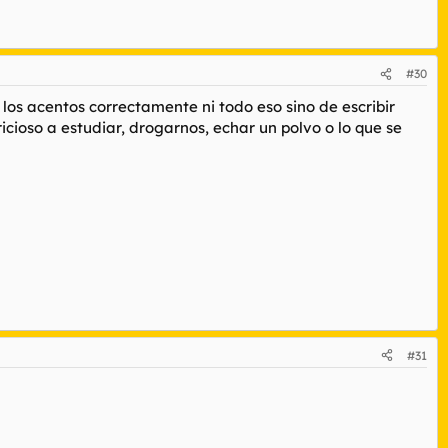
he dejado de verlas, porque ya no tienen ningun interes.
#30
los acentos correctamente ni todo eso sino de escribir
icioso a estudiar, drogarnos, echar un polvo o lo que se
#31