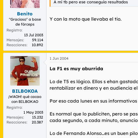
A mí tb pero ese conseguía resultados
r
n
d
i
Benito
e
c
Y con la moto que llevaba el tio.
l
i
"Gracioso" a base
de fórceps
t
o
e
Registro
13 Jul 2003
m
Mensajes
59.114
a
Reacciones
10.892
1 Jun 2004
La F1 es muy aburrida
Lo de T5 es lógico. Ellos s ehan gastad
rentabilizar en dinero y en audiencia e
BILBOKOA
¡WAOH! qué cacao
Por eso cada lunes en sus informativos 
con BILBOKAO
Registro
1 May 2003
Es normal que lo publiciten, pero se pa
Mensajes
15.232
cada segundo, a cada minuto, anuncion
Reacciones
20.387
Lo de Fernando Alonso...es un buen pil