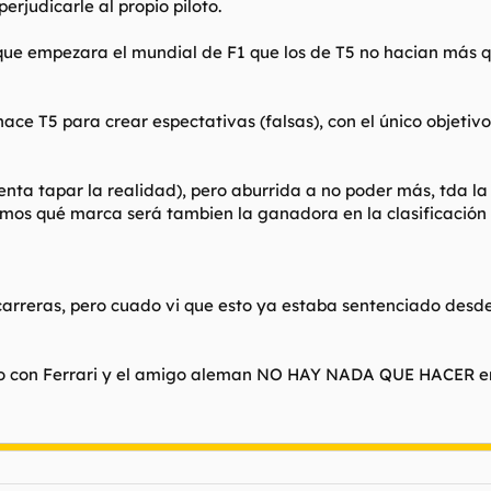
erjudicarle al propio piloto.
que empezara el mundial de F1 que los de T5 no hacian más qu
o hace T5 para crear espectativas (falsas), con el único objet
nta tapar la realidad), pero aburrida a no poder más, tda l
emos qué marca será tambien la ganadora en la clasificación
arreras, pero cuado vi que esto ya estaba sentenciado desde 
ero con Ferrari y el amigo aleman NO HAY NADA QUE HACER en