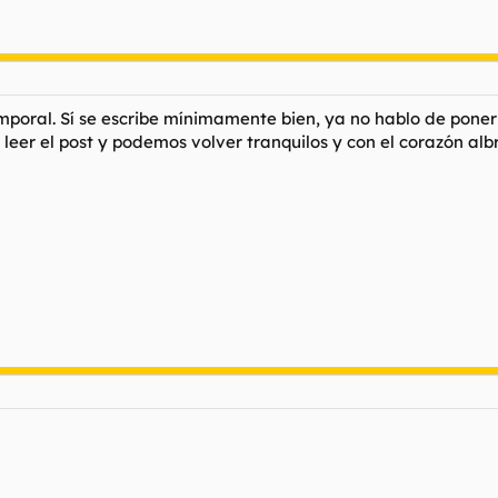
ras, pero cuado vi que esto ya estaba sentenciado desde el principio 
con Ferrari y el amigo aleman NO HAY NADA QUE HACER en la F1.
poral. Sí se escribe mínimamente bien, ya no hablo de poner 
 leer el post y podemos volver tranquilos y con el corazón albr