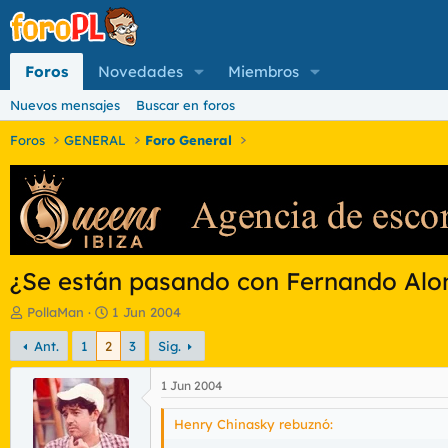
Foros
Novedades
Miembros
Nuevos mensajes
Buscar en foros
Foros
GENERAL
Foro General
¿Se están pasando con Fernando Alo
I
F
PollaMan
1 Jun 2004
n
e
Ant.
1
2
3
Sig.
i
c
c
h
i
a
1 Jun 2004
a
d
d
e
Henry Chinasky rebuznó:
o
i