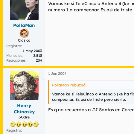
Vamos ke si TeleCinco o Antena 3 (ke h
número 1 a campeonar. Es así de triste 
PollaMan
Clásico
Registro
1 May 2003
Mensajes
2.513
Reacciones
234
1 Jun 2004
PollaMan rebuznó:
Vamos ke si TeleCinco o Antena 3 (ke ha f
campeonar. Es así de triste pero cierto.
Henry
Es q no recuerdas a JJ Santos en Core
Chinasky
pOdre
Registro