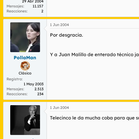
29 Abr 2004
Mensajes
11.157
Reacciones
2
1 Jun 2004
Por desgracia.
Y a Juan Malillo de enterado técnico jaj
PollaMan
Clásico
Registro
1 May 2003
Mensajes
2.513
Reacciones
234
1 Jun 2004
Telecinco le da mucha coba para que su