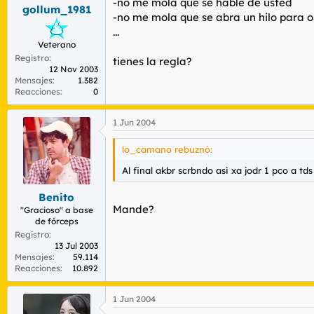
-no me mola que se hable de usted
gollum_1981
-no me mola que se abra un hilo para o
...
Veterano
Registro
tienes la regla?
12 Nov 2003
Mensajes
1.382
Reacciones
0
1 Jun 2004
lo_camano rebuznó:
Al final akbr scrbndo asi xa jodr 1 pco a tds
Benito
Mande?
"Gracioso" a base
de fórceps
Registro
13 Jul 2003
Mensajes
59.114
Reacciones
10.892
1 Jun 2004