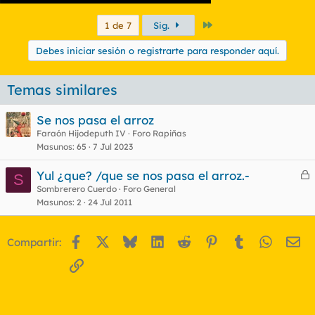
Último
1 de 7
Sig.
Debes iniciar sesión o registrarte para responder aquí.
Temas similares
Se nos pasa el arroz
Faraón Hijodeputh IV
Foro Rapiñas
Masunos
65
7 Jul 2023
Yul ¿que? /que se nos pasa el arroz.-
S
e
Sombrerero Cuerdo
Foro General
Masunos
2
24 Jul 2011
r
r
Facebook
X
Bluesky
LinkedIn
Reddit
Pinterest
Tumblr
WhatsA
Em
Compartir:
o
Enlace