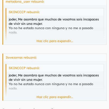
metadona_user rebuznó:
SKINCCCP rebuznó:
joder, Me asombra que muchos de vosotros sois incapaces
de vivir sin una mujer.
Yo no he estado nunca con ninguna y no me a pasado
nada.
Haz clic para expandir...
Si estuvierais en mi lugar, que hariais? suicidaros?
Haz clic para expandir...
Tu haces trampas
Ilovezorras rebuznó:
SKINCCCP rebuznó:
joder, Me asombra que muchos de vosotros sois incapaces
de vivir sin una mujer.
Yo no he estado nunca con ninguna y no me a pasado
nada.
Haz clic para expandir...
Si estuvierais en mi lugar, que hariais? suicidaros?
Haz clic para expandir...