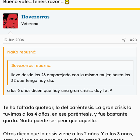
Tú tampoco puedes vivir sin ninguna.
Bueno vale... teneis razon...
Me refiero a las putas.
Ilovezorras
Cada uno necesita de la mujer a su manera.
Veterano
Y necesitarlas a tu manera, es necesitar a las prostitutas.
13 Jun 2006
#20
Otros necesitamos otras facetas de la mujer.
NaKo rebuznó:
Y además, tienes 22 años. Ya las necesitarás, ya, tiempo al
tiempo.
Ilovezorras rebuznó:
Yo hasta los 26 me follaba a una tía diferente cada tres días, y
llevo desde los 26 emparejado con la misma mujer, hasta los
esas tías no eran prostitutas precisamente. Y llevo desde los 26
32 que tengo hoy día.
emparejado con la misma mujer (excepto el paréntesis de
ruptura), hasta los 32 que tengo hoy día.
a los 6 años dicen que hay una gran crisis... doy fe :P
Te ha faltado quotear, lo del paréntesis. La gran crisis la
tuvimos a los 4 años, en ese paréntesis, y fue bastante
gorda. Nada puede ser peor que aquello.
Otros dicen que la crisis viene a los 2 años. Y a los 3 años,