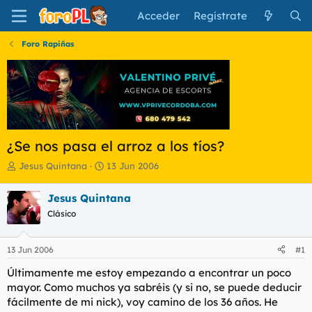
Acceder
Regístrate
Foro Rapiñas
¿Se nos pasa el arroz a los tíos?
I
F
Jesus Quintana
13 Jun 2006
n
e
i
c
Jesus Quintana
c
h
Clásico
i
a
a
d
d
e
13 Jun 2006
#1
o
i
r
n
Últimamente me estoy empezando a encontrar un poco
d
i
mayor. Como muchos ya sabréis (y si no, se puede deducir
e
c
fácilmente de mi nick), voy camino de los 36 años. He
l
i