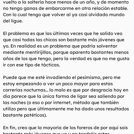
vuelto a la soltería hace menos de un año, y de momento
t
o
e
no tengo ganas de embarcarme en otra relación estable.
m
Con lo cual tengo que volver al ya casi olvidado mundo
a
del ligue.
El problema es que las últimas veces que he salido veo
que casi todas las chicas son bastante más jóvenes que
yo. En realidad es un problema que podría solventar
mediante mentirijillas, porque aparento bastantes menos
años de los que tengo, pero la verdad es que no me gusta
ir con ese tipo de tácticas.
Puede que me esté invadiendo el pesimismo, pero me
estoy empezando a ver un poco mayor para estas
correrías nocturnas... lo malo es que por desgracia hoy en
día parece que la única forma de ligar sea saliendo por
las noches (o eso o por internet, método que también
utilizo pero que últimamente me ha dado unos resultados
bastante patéticos).
En fin, creo que la mayoría de los foreros de por aquí sois
bastante más jóvenes que yo y no tendréis estas