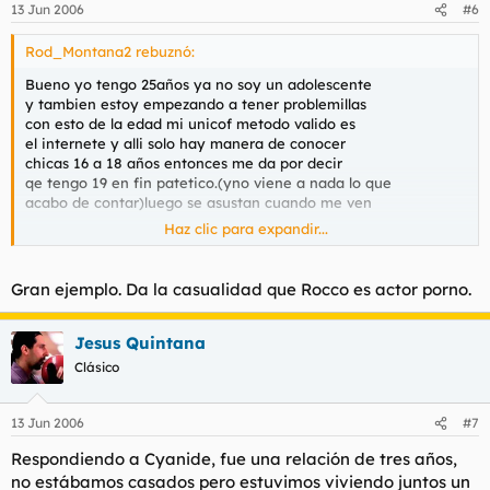
13 Jun 2006
#6
Rod_Montana2 rebuznó:
Bueno yo tengo 25años ya no soy un adolescente
y tambien estoy empezando a tener problemillas
con esto de la edad mi unicof metodo valido es
el internete y alli solo hay manera de conocer
chicas 16 a 18 años entonces me da por decir
qe tengo 19 en fin patetico.(yno viene a nada lo que
acabo de contar)luego se asustan cuando me ven
Haz clic para expandir...
De todas formas hay muchas mujeres de tu edad
por ahi, y sino me equivoco a esa edad tienen muchas
ganas de pepinillo en vinagre.
Gran ejemplo. Da la casualidad que Rocco es actor porno.
Mi briconsejo es que no te desanimes y lo sigas intentando
mira rocco 42 tacos y aun taladrando pajaras de 20,.
Jesus Quintana
Clásico
13 Jun 2006
#7
Respondiendo a Cyanide, fue una relación de tres años,
no estábamos casados pero estuvimos viviendo juntos un