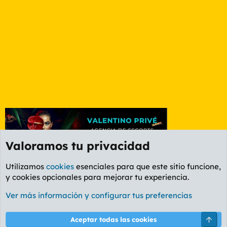
Valoramos tu privacidad
Utilizamos
cookies
esenciales para que este sitio funcione,
y cookies opcionales para mejorar tu experiencia.
Foro Rapiñas
Ver más información y configurar tus preferencias
Cookies
PL OLDSTYLE AMARILLO
Cambiar fuente
Español (ES)
Arri
Aceptar todas las cookies
Contáctanos
Términos y reglas
Política de privacidad
Ayuda