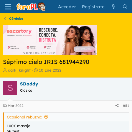
Acceder
Regístrate
Córdoba
Séptimo cielo IRIS 681944290
I
F
dark_knight
10 Ene 2022
n
e
i
c
SDaddy
S
c
h
Clásico
i
a
a
d
d
e
30 Mar 2022
#51
o
i
r
n
Ocasional rebuznó:
d
i
e
c
100€ masaje
l
i
5€ test