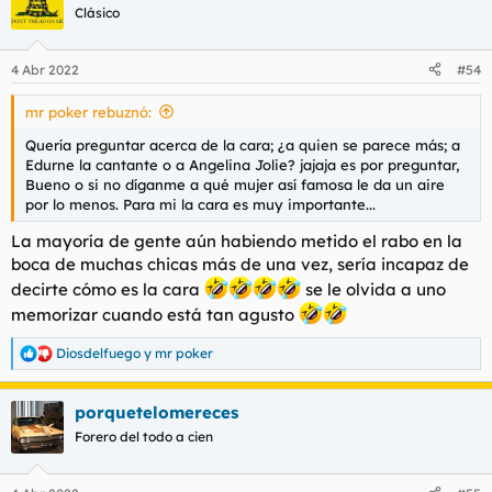
Clásico
LUGAR DE ENCUENTRO
Aire Acondicionado/Calefacción
: Si/si
Discreción del lugar
: Muy discreto
4 Abr 2022
#54
Valoración de las instalaciones
: Las instalaciones que ya
conocéis. Espectacular espacio muy bien reformado y
mr poker rebuznó:
preparado.
Quería preguntar acerca de la cara; ¿a quien se parece más; a
SERVICIO
Edurne la cantante o a Angelina Jolie? jajaja es por preguntar,
Fecha aproximada de la experiencia
: Esta semana
Bueno o si no díganme a qué mujer así famosa le da un aire
Tarifa contratada
: 1 hora. Body to body. 100+10 prueba
por lo menos. Para mi la cara es muy importante...
Duración real del servicio
: 1hora
Besos
: Si, con lengua
La mayoría de gente aún habiendo metido el rabo en la
Mamada(con/sin protección)
: Sin. Brutal!
boca de muchas chicas más de una vez, sería incapaz de
Cunnilingus
: Si, hasta jartarte
decirte cómo es la cara
se le olvida a uno
Griego
: No lo sé, no pregunté
Valoración de la experiencia(0 a 10)
: 10
memorizar cuando está tan agusto
¿Repetirías?
: Totalmente, cuando ahorre
Diosdelfuego
y
mr poker
R
Relato del encuentro
: Ya conocéis como es el centro, al estilo
e
de MV. Llegué a la hora acordada y me atendió una
a
porquetelomereces
compañera (no sabría decir quien). Test correspondiente y
c
c
paso a la ducha. Me encanta el "pack de bienvenida" con sus
Forero del todo a cien
i
zapatillas, esponja y demás... dices, "que detallistas", pero luego
o
recuerdas los 110 pavitos que te estás dejando y es normal.
n
Duchita y a la habitación de nuevo y allí ya es disfrutar de una