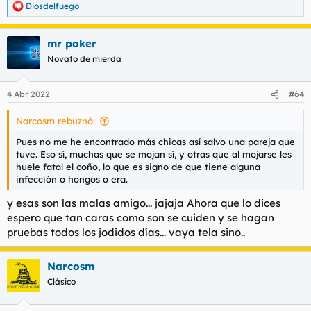
Diosdelfuego
R
e
a
mr poker
c
c
Novato de mierda
i
o
n
4 Abr 2022
#64
e
s
Narcosm rebuznó:
:
Pues no me he encontrado más chicas así salvo una pareja que
tuve. Eso sí, muchas que se mojan sí, y otras que al mojarse les
huele fatal el coño, lo que es signo de que tiene alguna
infección o hongos o era.
y esas son las malas amigo... jajaja Ahora que lo dices
espero que tan caras como son se cuiden y se hagan
pruebas todos los jodidos días... vaya tela sino..
Narcosm
Clásico