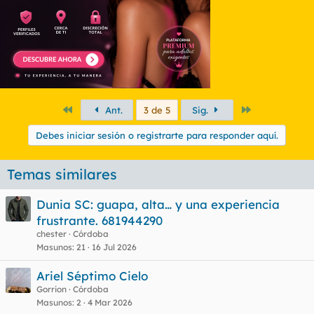
:
Primero
Último
Ant.
3 de 5
Sig.
Debes iniciar sesión o registrarte para responder aquí.
Temas similares
Dunia SC: guapa, alta… y una experiencia
frustrante. 681944290
chester
Córdoba
Masunos
21
16 Jul 2026
Ariel Séptimo Cielo
Gorrion
Córdoba
Masunos
2
4 Mar 2026