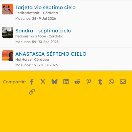
Tarjeta vio séptimo cielo
Perlitadethaiti
Córdoba
Masunos
28
9 Jul 2026
Sandra - séptimo cielo
hedonismo a tope
Córdoba
Masunos
59
31 Ene 2026
ANASTASIA SÉPTIMO CIELO
HotHorse
Córdoba
Masunos
15
28 Jul 2026
Facebook
X
Bluesky
LinkedIn
Reddit
Pinterest
Tumblr
WhatsA
Em
Compartir:
Enlace