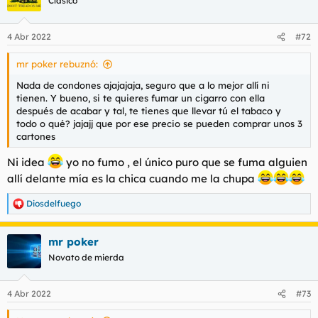
Clásico
4 Abr 2022
#72
mr poker rebuznó:
Nada de condones ajajajaja, seguro que a lo mejor allí ni
tienen. Y bueno, si te quieres fumar un cigarro con ella
después de acabar y tal, te tienes que llevar tú el tabaco y
todo o qué? jajajj que por ese precio se pueden comprar unos 3
cartones
Ni idea
yo no fumo , el único puro que se fuma alguien
allí delante mía es la chica cuando me la chupa
Diosdelfuego
R
e
a
mr poker
c
c
Novato de mierda
i
o
n
4 Abr 2022
#73
e
s