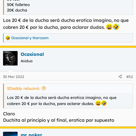
t
o
50€ folleteo
e
20€ ducha
m
a
Los 20 € de la ducha será ducha erotica imagino, no que
cobren 20 € por la ducha, para aclarar dudas.
Ocasional
y
Narcosm
R
e
a
Ocasional
c
c
Asiduo
i
o
n
30 Mar 2022
#52
e
s
SDaddy rebuznó:
:
Los 20 € de la ducha será ducha erotica imagino, no que
cobren 20 € por la ducha, para aclarar dudas.
Claro
Duchita al principio y al final, erotica por supuesto
mr poker