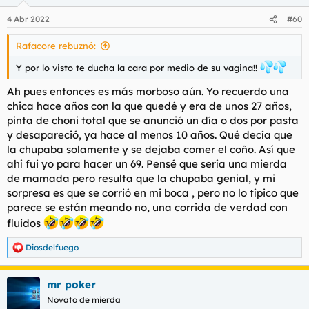
4 Abr 2022
#60
Rafacore rebuznó:
Y por lo visto te ducha la cara por medio de su vagina!!
Ah pues entonces es más morboso aún. Yo recuerdo una
chica hace años con la que quedé y era de unos 27 años,
pinta de choni total que se anunció un día o dos por pasta
y desapareció, ya hace al menos 10 años. Qué decía que
la chupaba solamente y se dejaba comer el coño. Así que
ahí fui yo para hacer un 69. Pensé que sería una mierda
de mamada pero resulta que la chupaba genial, y mi
sorpresa es que se corrió en mi boca , pero no lo típico que
parece se están meando no, una corrida de verdad con
fluidos
Diosdelfuego
R
e
a
mr poker
c
c
Novato de mierda
i