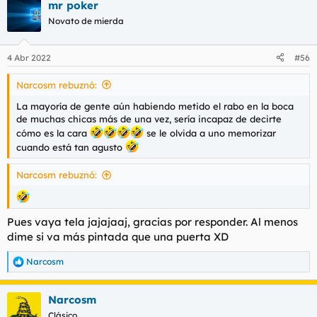
mr poker
c
c
Novato de mierda
i
o
n
4 Abr 2022
#56
e
s
Narcosm rebuznó:
:
La mayoría de gente aún habiendo metido el rabo en la boca
de muchas chicas más de una vez, sería incapaz de decirte
cómo es la cara
se le olvida a uno memorizar
cuando está tan agusto
Narcosm rebuznó:
Pues vaya tela jajajaaj, gracias por responder. Al menos
dime si va más pintada que una puerta XD
Narcosm
R
e
a
Narcosm
c
c
Clásico