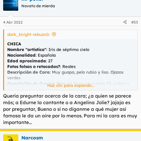
Novato de mierda
4 Abr 2022
#53
dark_knight rebuznó:
CHICA
Nombre "artístico"
: Iris de séptimo cielo
Nacionalidad
: Española
Edad aproximada
: 27
Fotos falsas o retocadas?
: Reales
Descripción de Cara
: Muy guapa, pelo rubio y liso. Ojazos
verdes
Descripción de Cuerpo
: Para mi tiene un cuerpo 10, culazo y
Haz clic para expandir...
una figura delgada pero sin estarlo demasiado.
Descripción de Carácter
: Se deja hacer, no es super intensa e
Quería preguntar acerca de la cara; ¿a quien se parece
intenta agradar en todo momento
más; a Edurne la cantante o a Angelina Jolie? jajaja es
Fumadora
: No aparenta
por preguntar, Bueno o si no díganme a qué mujer así
famosa le da un aire por lo menos. Para mi la cara es muy
CONTACTO
importante...
Teléfono
: El de septimo cielo 681 944 290
Web/Anuncio
:
Séptimo Cielo – Masajes eróticos en Córdoba
Dirección
: Pasaje el corte inglés
Narcosm