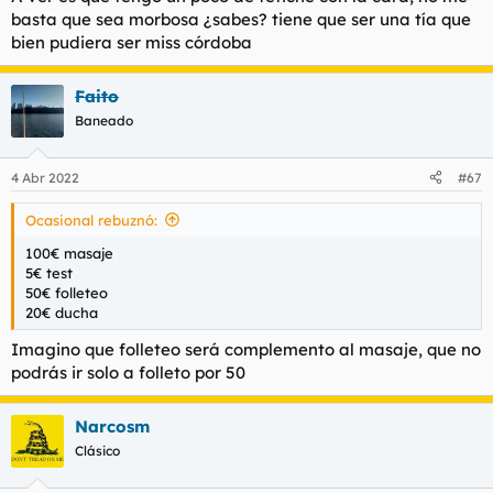
:
basta que sea morbosa ¿sabes? tiene que ser una tía que
bien pudiera ser miss córdoba
Faito
Baneado
4 Abr 2022
#67
Ocasional rebuznó:
100€ masaje
5€ test
50€ folleteo
20€ ducha
Imagino que folleteo será complemento al masaje, que no
podrás ir solo a folleto por 50
Narcosm
Clásico