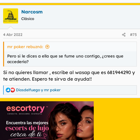
e
a
Narcosm
c
c
Clásico
i
o
n
4 Abr 2022
#75
e
s
mr poker rebuznó:
:
Pero si le dices a ella que se fume uno contigo, ¿crees que
accedería?
Si no quieres llamar , escribe al wasap que es 681944290 y
te atienden. Espero te sirva de ayuda!!
Diosdelfuego
y
mr poker
R
e
a
c
c
i
o
n
e
s