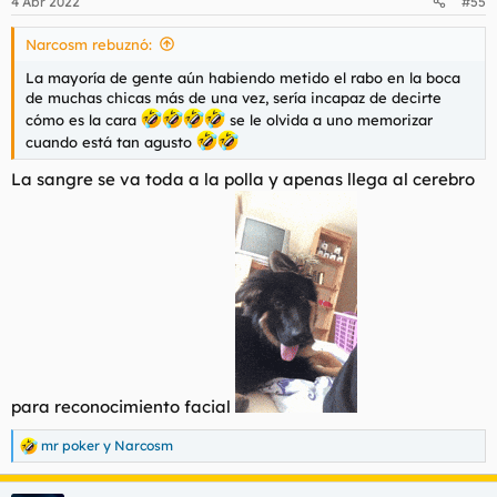
4 Abr 2022
#55
e
chica espectacular, muy guapa y muy complaciente. Empieza
s
el masaje por las piernas y ya estás agitado pero cuando
Narcosm rebuznó:
:
sientes cómo te restriega sus tetas por tu espalda, tienes que
La mayoría de gente aún habiendo metido el rabo en la boca
contenerte para poder seguir con el masaje... Termina el
de muchas chicas más de una vez, sería incapaz de decirte
masaje y empieza una felación salivada buenísima, cambio de
posturas, 69 (que rica sabe mi Iris)... besos y explosión en sus
cómo es la cara
se le olvida a uno memorizar
tetas.
cuando está tan agusto
La sangre se va toda a la polla y apenas llega al cerebro
En mi opinión por el trato y por la implicación soy de los que
opina que merece la pena ahorrar un poco y pegarse un
homenaje así. La próxima vez intentaré aprovechar algún
descuento y, si el bolsillo lo permite, iré a un 4 manos.
para reconocimiento facial
mr poker
y
Narcosm
R
e
a