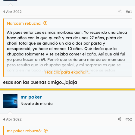
o
n
4 Abr 2022
#61
e
s
Narcosm rebuznó:
:
Ah pues entonces es más morboso aún. Yo recuerdo una chica
hace años con la que quedé y era de unos 27 años, pinta de
choni total que se anunció un día o dos por pasta y
desapareció, ya hace al menos 10 años. Qué decía que la
chupaba solamente y se dejaba comer el coño. Así que ahí fui
yo para hacer un 69. Pensé que sería una mierda de mamada
pero resulta que la chupaba genial, y mi sorpresa es que se
corrió en mi boca , pero no lo típico que parece se están
Haz clic para expandir...
meando no, una corrida de verdad con fluidos
esas son las buenas amigo...jajaja
mr poker
Novato de mierda
4 Abr 2022
#62
mr poker rebuznó: