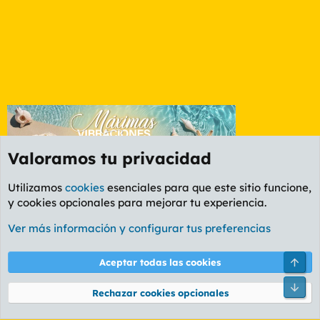
Valoramos tu privacidad
Utilizamos
cookies
esenciales para que este sitio funcione,
y cookies opcionales para mejorar tu experiencia.
Córdoba
Ver más información y configurar tus preferencias
Cookies
PL OLDSTYLE AMARILLO
Cambiar fuente
Español (ES)
Arri
Aceptar todas las cookies
Contáctanos
Términos y reglas
Política de privacidad
Ayuda
R
Pie
S
Rechazar cookies opcionales
S
®
Community platform by XenForo
© 2010-2026 XenForo Ltd.