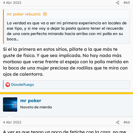
4 Abr 2022
#65
mr poker rebuznó:
La verdad es que va a ser mi primera experiencia en locales de
ese tipo, y si me voy a dejar la pasta quiero tener el recuerdo
de una cara perfecta mirando hacia arriba con mi polla en su
boca...
Si el la primera en estos sitios, píllate a la que más te
guste de físico. Y que sea implicada. No hay nada más
morboso que verse frente al espejo con la polla metida en
la boca de una mujer preciosa de rodillas que te mira con
ojos de calentorra.
Diosdelfuego
R
e
a
mr poker
c
c
Novato de mierda
i
o
n
4 Abr 2022
#66
e
s
A ver es que tengo un poco de fetiche con la cara, no me