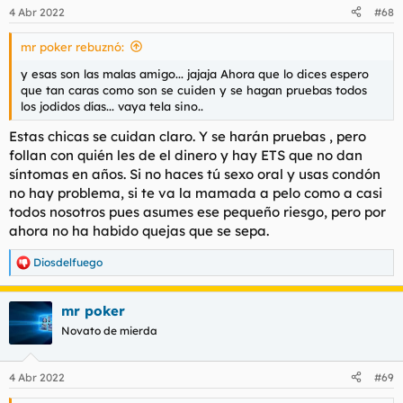
4 Abr 2022
#68
mr poker rebuznó:
y esas son las malas amigo... jajaja Ahora que lo dices espero
que tan caras como son se cuiden y se hagan pruebas todos
los jodidos días... vaya tela sino..
Estas chicas se cuidan claro. Y se harán pruebas , pero
follan con quién les de el dinero y hay ETS que no dan
síntomas en años. Si no haces tú sexo oral y usas condón
no hay problema, si te va la mamada a pelo como a casi
todos nosotros pues asumes ese pequeño riesgo, pero por
ahora no ha habido quejas que se sepa.
Diosdelfuego
R
e
a
mr poker
c
c
Novato de mierda
i
o
n
4 Abr 2022
#69
e
s