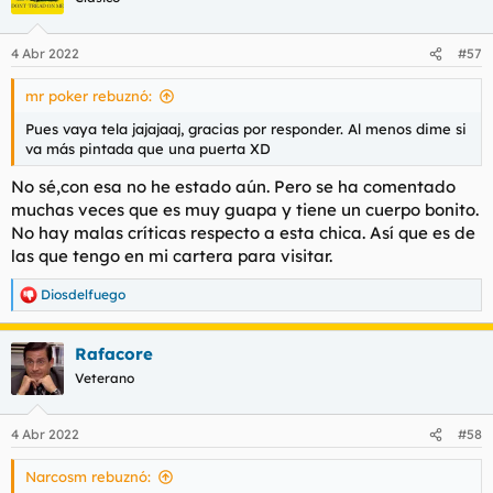
i
o
n
4 Abr 2022
#57
e
s
mr poker rebuznó:
:
Pues vaya tela jajajaaj, gracias por responder. Al menos dime si
va más pintada que una puerta XD
No sé,con esa no he estado aún. Pero se ha comentado
muchas veces que es muy guapa y tiene un cuerpo bonito.
No hay malas críticas respecto a esta chica. Así que es de
las que tengo en mi cartera para visitar.
Diosdelfuego
R
e
a
Rafacore
c
c
Veterano
i
o
n
4 Abr 2022
#58
e
s
Narcosm rebuznó:
: