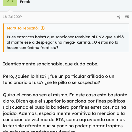
Freak
18 Jul 2009
#5
MarXito rebuznó:
Pues entonces habrá que sancionar también al PNV, que subió
al monte ese a desplegar una mega-ikurriña. ¿O estos no lo
hacen con ánimo frentista?
Identicamente sancionable, que duda cabe.
Pero, ¿quien lo hizo? ¿fue un particular afiliado o un
funcionario al uso? ¿se le pillo o se sospecha?
Quiza el caso no sea el mismo. En este caso esta bastante
claro. Dicen que el superior lo sanciona por fines politicos
(lol) cuando el puso la bandera por fines esteticos, nos ha
jodido. Ademas, especialmente vomitiva la mencion a la
condicion de victima de ETA, como agraviando aun mas
la terrible afrenta que supone no poder plantar trapitos
de colores a capricho por doquier.