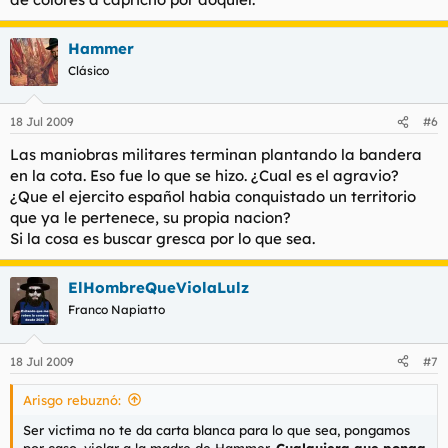
Hammer
Clásico
18 Jul 2009
#6
Las maniobras militares terminan plantando la bandera
en la cota. Eso fue lo que se hizo. ¿Cual es el agravio?
¿Que el ejercito español habia conquistado un territorio
que ya le pertenece, su propia nacion?
Si la cosa es buscar gresca por lo que sea.
ElHombreQueViolaLulz
Franco Napiatto
18 Jul 2009
#7
Arisgo rebuznó:
Ser victima no te da carta blanca para lo que sea, pongamos
por caso, violar a la madre de Hammer.
Cualquiera que ponga