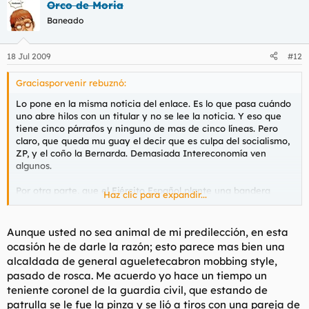
Orco de Moria
Baneado
18 Jul 2009
#12
Graciasporvenir rebuznó:
Lo pone en la misma noticia del enlace. Es lo que pasa cuándo
uno abre hilos con un titular y no se lee la noticia. Y eso que
tiene cinco párrafos y ninguno de mas de cinco líneas. Pero
claro, que queda mu guay el decir que es culpa del socialismo,
ZP, y el coño la Bernarda. Demasiada Intereconomía ven
algunos.
Por otra parte, que el Ejército Español plante una bandera
Haz clic para expandir...
española en territorio español es, o debería ser, lo más normal
del mundo. El que se pique, ajos come.
Aunque usted no sea animal de mi predilección, en esta
ocasión he de darle la razón; esto parece mas bien una
alcaldada de general agueletecabron mobbing style,
pasado de rosca. Me acuerdo yo hace un tiempo un
teniente coronel de la guardia civil, que estando de
patrulla se le fue la pinza y se lió a tiros con una pareja de