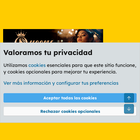
Valoramos tu privacidad
Utilizamos
cookies
esenciales para que este sitio funcione,
y cookies opcionales para mejorar tu experiencia.
Foro Política
Ver más información y configurar tus preferencias
Cookies
PL OLDSTYLE AMARILLO
Cambiar fuente
Español (ES)
Arri
Aceptar todas las cookies
Contáctanos
Términos y reglas
Política de privacidad
Ayuda
R
Pie
S
Rechazar cookies opcionales
S
®
Community platform by XenForo
© 2010-2026 XenForo Ltd.