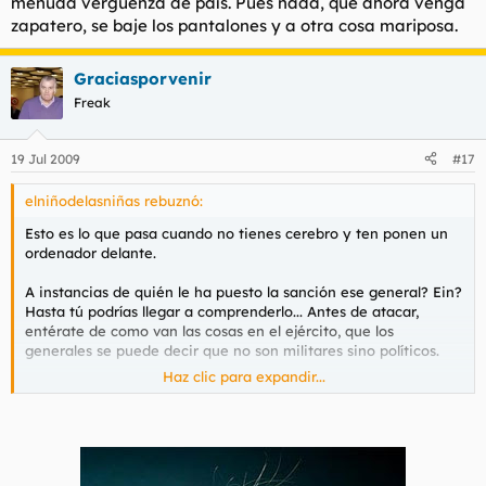
menuda vergüenza de país. Pues nada, que ahora venga
zapatero, se baje los pantalones y a otra cosa mariposa.
Graciasporvenir
Freak
19 Jul 2009
#17
elniñodelasniñas rebuznó:
Esto es lo que pasa cuando no tienes cerebro y ten ponen un
ordenador delante.
A instancias de quién le ha puesto la sanción ese general? Ein?
Hasta tú podrías llegar a comprenderlo... Antes de atacar,
entérate de como van las cosas en el ejército, que los
generales se puede decir que no son militares sino políticos.
Haz clic para expandir...
No he visto nunca intereconomía para saber que eres un pobre
diablo defendiendo a un partido político que gasearía la mitad
de la población con tal de seguir en el poder.