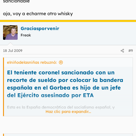
sancionable
aja, voy a echarme otro whisky
Graciasporvenir
Freak
18 Jul 2009
#9
elniñodelasniñas rebuznó:
El teniente coronel sancionado con un
recorte de sueldo por colocar la bandera
española en el Gorbea es hijo de un jefe
del Ejército asesinado por ETA
Esta es la España democrática del socialismo español, y
Haz clic para expandir...
concretamente de Zapatero. Hay mayor sinrazón que
sancionar a un militar por ondear su bandera en su país. Cómo
cojones mandan estos subnormales en este país?... a, sí, que
esto es España.