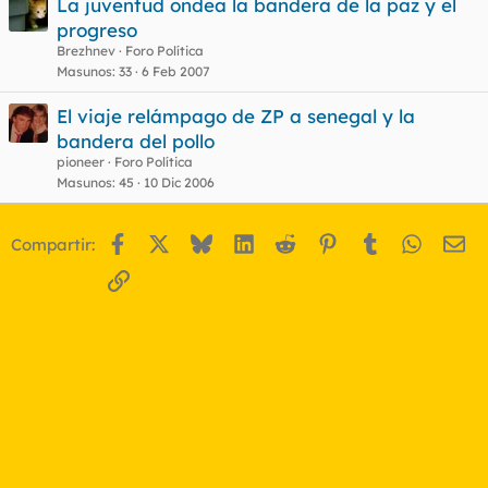
La juventud ondea la bandera de la paz y el
progreso
Brezhnev
Foro Política
Masunos
33
6 Feb 2007
El viaje relámpago de ZP a senegal y la
bandera del pollo
pioneer
Foro Política
Masunos
45
10 Dic 2006
Facebook
X
Bluesky
LinkedIn
Reddit
Pinterest
Tumblr
WhatsA
Em
Compartir:
Enlace