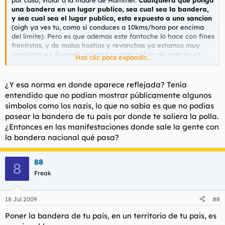
una bandera en un lugar publico, sea cual sea la bandera,
y sea cual sea el lugar publico, esta expuesto a una sancion
(oigh ya ves tu, como si conduces a 10kms/hora por encima
del limite). Pero es que ademas este fantoche lo hace con fines
frentistas, y de malas hostias y revanchas ya estamos muy
serviditos en Euskadi, maxime cuando el hijo de puta es un
Haz clic para expandir...
funcionario al que pagamos todos, agraviados incluidos.
Es decir, me parece perfecta la sancion.
¿Y esa norma en donde aparece reflejada? Tenía
entendido que no podían mostrar públicamente algunos
símbolos como los nazis, lo que no sabía es que no podías
pasear la bandera de tu país por donde te saliera la polla.
¿Entonces en las manifestaciones donde sale la gente con
la bandera nacional qué pasa?
88
8
Freak
18 Jul 2009
#8
Poner la bandera de tu pais, en un territorio de tu pais, es