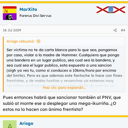
MarXito
Forerus Divi Servus
18 Jul 2009
#4
Arisgo rebuznó:
Ser victima no te da carta blanca para lo que sea, pongamos
por caso, violar a la madre de Hammer. Cualquiera que ponga
una bandera en un lugar publico, sea cual sea la bandera, y
sea cual sea el lugar publico, esta expuesto a una sancion
(oigh ya ves tu, como si conduces a 10kms/hora por encima
del limite). Pero es que ademas este fantoche lo hace con fines
frentistas, y de malas hostias y revanchas ya estamos muy
serviditos en Euskadi, maxime cuando el hijo de puta es un
Haz clic para expandir...
funcionario al que pagamos todos, agraviados incluidos.
Pues entonces habrá que sancionar también al PNV, que
Es decir, me parece perfecta la sancion.
subió al monte ese a desplegar una mega-ikurriña. ¿O
estos no lo hacen con ánimo frentista?
Arisgo
A