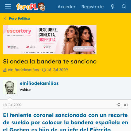
Acceder
Regístrate
Foro Política
Si ondea la bandera te sanciono
I
F
elniñodelasniñas
18 Jul 2009
n
e
i
c
elniñodelasniñas
c
h
Asiduo
i
a
a
d
d
e
18 Jul 2009
#1
o
i
r
n
El teniente coronel sancionado con un recorte
d
i
de sueldo por colocar la bandera española en
e
c
l
i
el Gorbea es hijo de un jefe del Ejército