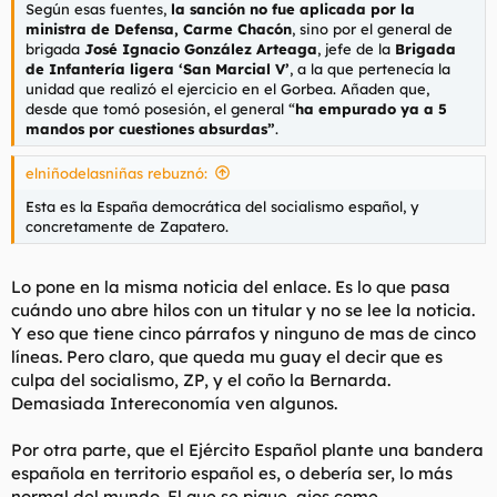
Según esas fuentes,
la sanción no fue aplicada por la
Este hilo lo he creado para dar a conocer una noticia que me
ministra de Defensa,
Carme Chacón
, sino por el general de
ha indignado hasta casi reventarme la aorta. Es increíble.
brigada
José Ignacio González Arteaga
, jefe de la
Brigada
de Infantería ligera ‘San Marcial V
’
, a la que pertenecía la
Salud
unidad que realizó el ejercicio en el Gorbea. Añaden que,
desde que tomó posesión, el general “
ha empurado ya a 5
mandos por cuestiones absurdas”
.
elniñodelasniñas rebuznó:
Esta es la España democrática del socialismo español, y
concretamente de Zapatero.
Lo pone en la misma noticia del enlace. Es lo que pasa
cuándo uno abre hilos con un titular y no se lee la noticia.
Y eso que tiene cinco párrafos y ninguno de mas de cinco
líneas. Pero claro, que queda mu guay el decir que es
culpa del socialismo, ZP, y el coño la Bernarda.
Demasiada Intereconomía ven algunos.
Por otra parte, que el Ejército Español plante una bandera
española en territorio español es, o debería ser, lo más
normal del mundo. El que se pique, ajos come.