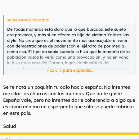
semensatan rebuznó:
De todas maneras está claro que lo que buscaba este sujeto
era provocar, y más si en efecto es hijo de víctima Yniestrillas
style. No creo que es el movimiento más aconsejable el venir
con demostraciones de poder (con el ejército de por medio)
como esa. El tipo ya sabía cuando lo hizo que la mayoría de la
población vasca lo vería como una provocación, y no en vano
lo hizo en la cruz del Gorbea, lugar emblemático del
nacionalismo vasco. Esto es muy alevoso, y los españoles que
Haz clic para expandir...
queréis a vuestra bandera deberíais avergonzaros de que un
tipo sediento de verganza utilize vuestro ejército y vuestra
bandera para su satisfacción personal. En serio, flaco favor le
Se te nota un poquitín tu odio hacia españa. No intentes
hacía a España ese garrulo.
mezclar las churras con las merinas. Que no te guste
España vale, pero no intentes darle coherencia a algo que
Muy mal por su parte. Y la prueba está en que la sanción le ha
es como mínimo un esperpento que sólo se puede fabricar
venido del mismo ejército.
en este país.
Todo en su sitio. Y la rojigulada a su casa.
Salud