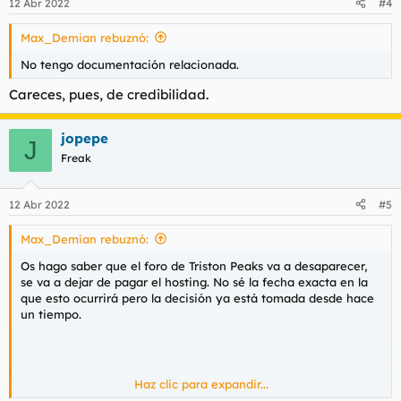
12 Abr 2022
#4
Max_Demian rebuznó:
No tengo documentación relacionada.
Careces, pues, de credibilidad.
jopepe
J
Freak
12 Abr 2022
#5
Max_Demian rebuznó:
Os hago saber que el foro de Triston Peaks va a desaparecer,
se va a dejar de pagar el hosting. No sé la fecha exacta en la
que esto ocurrirá pero la decisión ya está tomada desde hace
un tiempo.
Haz clic para expandir...
Ver el archivos adjunto 108224