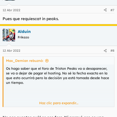
o
n
12 Abr 2022
#7
e
s
Pues que requiescat in peaks.
:
Alduin
Frikazo
12 Abr 2022
#8
Max_Demian rebuznó:
Os hago saber que el foro de Triston Peaks va a desaparecer,
se va a dejar de pagar el hosting. No sé la fecha exacta en la
que esto ocurrirá pero la decisión ya está tomada desde hace
un tiempo.
Haz clic para expandir...
Ver el archivos adjunto 108224