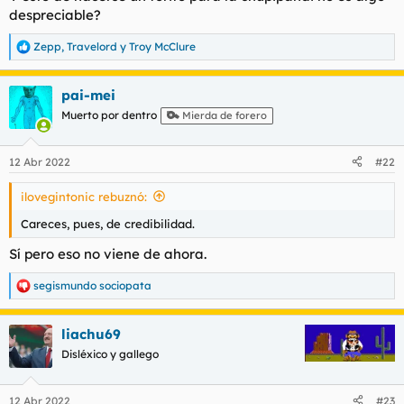
despreciable?
Zepp
,
Travelord
y
Troy McClure
R
e
a
pai-mei
c
c
Muerto por dentro
Mierda de forero
i
o
n
12 Abr 2022
#22
e
s
ilovegintonic rebuznó:
:
Careces, pues, de credibilidad.
Sí pero eso no viene de ahora.
segismundo sociopata
R
e
a
liachu69
c
c
Disléxico y gallego
i
o
n
12 Abr 2022
#23