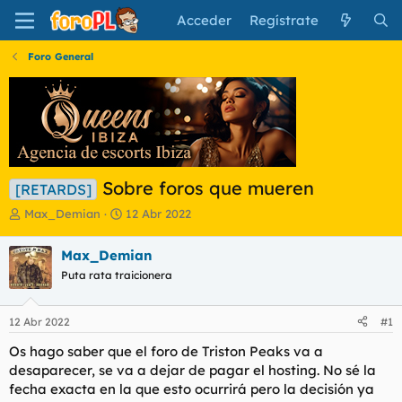
Acceder
Regístrate
Foro General
Sobre foros que mueren
[RETARDS]
I
F
Max_Demian
12 Abr 2022
n
e
i
c
Max_Demian
c
h
Puta rata traicionera
i
a
a
d
d
e
12 Abr 2022
#1
o
i
r
n
Os hago saber que el foro de Triston Peaks va a
d
i
desaparecer, se va a dejar de pagar el hosting. No sé la
e
c
fecha exacta en la que esto ocurrirá pero la decisión ya
l
i