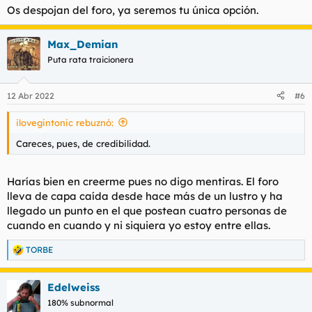
Os despojan del foro, ya seremos tu única opción.
Max_Demian
Puta rata traicionera
12 Abr 2022
#6
ilovegintonic rebuznó:
Careces, pues, de credibilidad.
Harías bien en creerme pues no digo mentiras. El foro
lleva de capa caída desde hace más de un lustro y ha
llegado un punto en el que postean cuatro personas de
cuando en cuando y ni siquiera yo estoy entre ellas.
TORBE
R
e
a
Edelweiss
c
c
180% subnormal
i