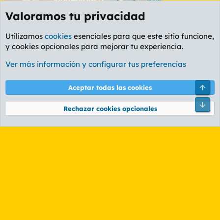
Valoramos tu privacidad
Utilizamos
cookies
esenciales para que este sitio funcione,
y cookies opcionales para mejorar tu experiencia.
Foro General
Ver más información y configurar tus preferencias
Cookies
PL OLDSTYLE AMARILLO
Cambiar fuente
Español (ES)
Arri
Aceptar todas las cookies
Contáctanos
Términos y reglas
Política de privacidad
Ayuda
R
Pie
S
Rechazar cookies opcionales
S
®
Community platform by XenForo
© 2010-2026 XenForo Ltd.