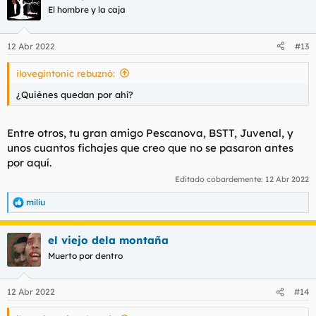
El hombre y la caja
12 Abr 2022
#13
ilovegintonic rebuznó:
¿Quiénes quedan por ahí?
Entre otros, tu gran amigo Pescanova, BSTT, Juvenal, y
unos cuantos fichajes que creo que no se pasaron antes
por aquí.
Editado cobardemente:
12 Abr 2022
miliu
R
e
a
el viejo dela montaña
c
c
Muerto por dentro
i
o
n
12 Abr 2022
#14
e
s