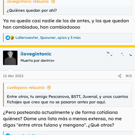
ilovegintonic rebuznó:
:
¿Quiénes quedan por ahí?
Ya no queda casi nadie de los de antes, y los que quedan
han cambiadoo, han cambiadoooo
Lollercoaster
,
Spawner
,
spizo
y 3 más
R
e
a
ilovegintonic
c
c
Muerto por dentro+
i
o
n
12 Abr 2022
#15
e
s
cuellopavo rebuznó:
:
Entre otros, tu amigo Pescanova, BSTT, Juvenal, y unos cuantos
fichajes que creo que no se pasaron antes por aquí.
¿Pero posteando actualmente y de forma cotidiana
quiénes? Dame una lista más o menos extensa, no me
digas "entre otros fulano y mengano". ¿Qué otros?