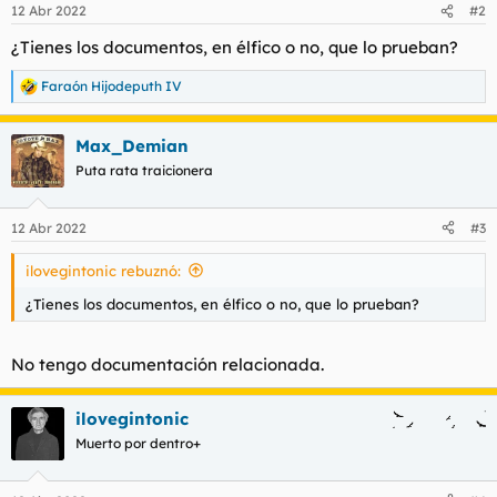
n
12 Abr 2022
#2
e
s
¿Tienes los documentos, en élfico o no, que lo prueban?
:
Faraón Hijodeputh IV
R
e
a
Max_Demian
c
c
Puta rata traicionera
i
o
n
12 Abr 2022
#3
e
s
ilovegintonic rebuznó:
:
¿Tienes los documentos, en élfico o no, que lo prueban?
No tengo documentación relacionada.
ilovegintonic
Muerto por dentro+