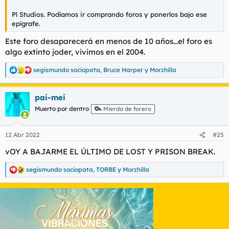
Pl Studios. Podíamos ir comprando foros y ponerlos bajo ese
epígrafe.
Este foro desaparecerá en menos de 10 años...el foro es
algo extinto joder, vivimos en el 2004.
segismundo sociopata
,
Bruce Harper
y
Morzhilla
R
e
a
pai-mei
c
c
Muerto por dentro
Mierda de forero
i
o
n
12 Abr 2022
#25
e
s
vOY A BAJARME EL ÚLTIMO DE LOST Y PRISON BREAK.
:
segismundo sociopata
,
TORBE
y
Morzhilla
R
e
a
c
c
i
o