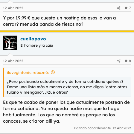
o
n
12 Abr 2022
#17
e
s
Y por 19,99 € que cuesta un hosting de esos lo van a
:
cerrar? menuda panda de tiesos no?
cuellopavo
El hombre y la caja
12 Abr 2022
#18
ilovegintonic rebuznó:
¿Pero posteando actualmente y de forma cotidiana quiénes?
Dame una lista más o menos extensa, no me digas "entre otros
fulano y mengano". ¿Qué otros?
Es que te acabo de poner los que actualmente postean de
forma cotidiana. Ya no queda nadie más que lo haga
habitualmente. Los que no nombré es porque no los
conoces, se criaron allí ya.
Editado cobardemente:
12 Abr 2022