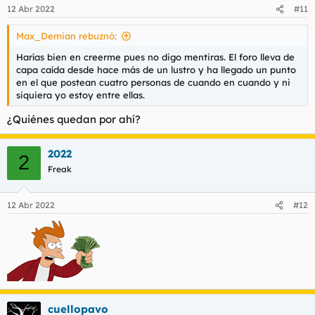
n
12 Abr 2022
#11
e
s
Max_Demian rebuznó:
:
Harías bien en creerme pues no digo mentiras. El foro lleva de
capa caída desde hace más de un lustro y ha llegado un punto
en el que postean cuatro personas de cuando en cuando y ni
siquiera yo estoy entre ellas.
¿Quiénes quedan por ahí?
2022
2
Freak
12 Abr 2022
#12
cuellopavo