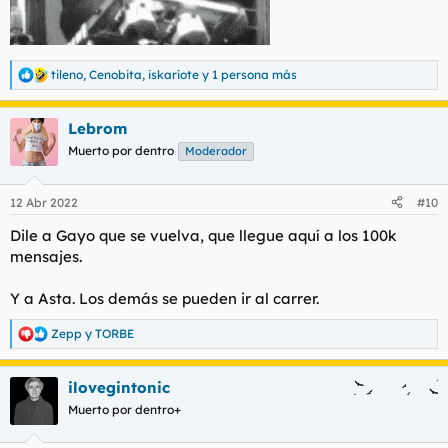
tileno
,
Cenobita
,
iskariote
y 1 persona más
R
e
a
Lebrom
c
c
Muerto por dentro
Moderador
i
o
n
12 Abr 2022
#10
e
s
Dile a Gayo que se vuelva, que llegue aquí a los 100k
:
mensajes.
Y a Asta. Los demás se pueden ir al carrer.
Zepp
y
TORBE
R
e
a
ilovegintonic
c
c
Muerto por dentro+
i
o