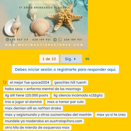
n
e
s
:
Último
1 de 10
Sig.
Debes iniciar sesión o registrarte para responder aquí.
E
el mejor fue space2024
geocities hi5 tuenti
t
haba seca = enfermo mental de los maxtags
i
ilg allí tiene 120.000 posts
ilg silencio incómodo x132ghz
q
iros a jugar al dominó
max a tomar por culo
u
max demian allí es nathan drake
e
t
max y segismundo y otros sucnormales del montón
max yo si te creo
a
mundele ya moderaba en australopiforo.com
s
otro hilo de mierda de asqueroso max