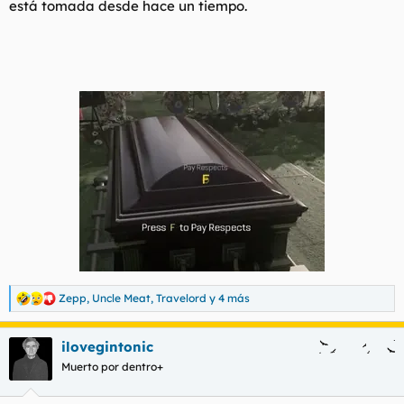
está tomada desde hace un tiempo.
t
o
e
m
a
Zepp
,
Uncle Meat
,
Travelord
y 4 más
R
e
a
ilovegintonic
c
c
Muerto por dentro+
i
o