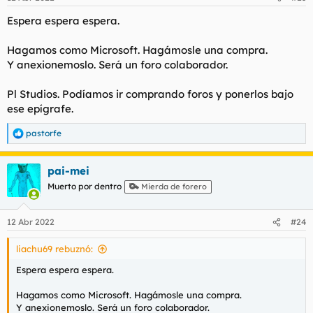
e
s
Espera espera espera.
:
Hagamos como Microsoft. Hagámosle una compra.
Y anexionemoslo. Será un foro colaborador.
Pl Studios. Podíamos ir comprando foros y ponerlos bajo
ese epígrafe.
pastorfe
R
e
a
pai-mei
c
c
Muerto por dentro
Mierda de forero
i
o
n
12 Abr 2022
#24
e
s
liachu69 rebuznó:
:
Espera espera espera.
Hagamos como Microsoft. Hagámosle una compra.
Y anexionemoslo. Será un foro colaborador.