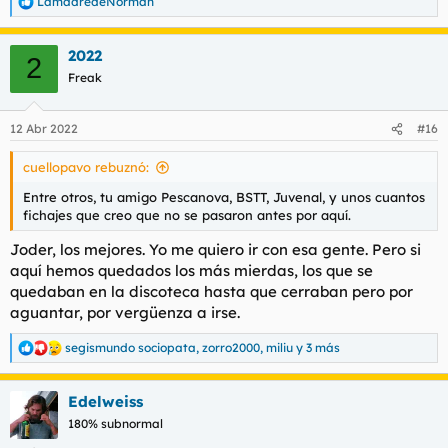
LamadredeNorman
R
e
a
2022
c
2
c
Freak
i
o
n
12 Abr 2022
#16
e
s
cuellopavo rebuznó:
:
Entre otros, tu amigo Pescanova, BSTT, Juvenal, y unos cuantos
fichajes que creo que no se pasaron antes por aquí.
Joder, los mejores. Yo me quiero ir con esa gente. Pero si
aquí hemos quedados los más mierdas, los que se
quedaban en la discoteca hasta que cerraban pero por
aguantar, por vergüenza a irse.
segismundo sociopata
,
zorro2000
,
miliu
y 3 más
R
e
a
Edelweiss
c
c
180% subnormal
i