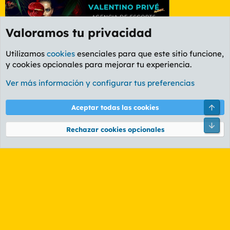
Valoramos tu privacidad
Utilizamos
cookies
esenciales para que este sitio funcione,
y cookies opcionales para mejorar tu experiencia.
Foro General
Ver más información y configurar tus preferencias
Cookies
PL OLDSTYLE AMARILLO
Cambiar fuente
Español (ES)
Arri
Aceptar todas las cookies
Contáctanos
Términos y reglas
Política de privacidad
Ayuda
R
Pie
S
Rechazar cookies opcionales
S
®
Community platform by XenForo
© 2010-2026 XenForo Ltd.