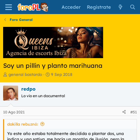
Acceder
Regístrate
Foro General
Soy un pillín y planto marihuana
I
F
general bastardo
9 Sep 2018
n
e
i
c
redpo
c
h
Lo vio en un documental
i
a
a
d
d
e
10 Ago 2021
#51
o
i
r
n
dakilla rebuznó:
d
i
e
c
Yo este año estaba totalmente decidida a plantar dos, una
l
i
índica y una sativa, me hacía un montón de ilusión, pero la