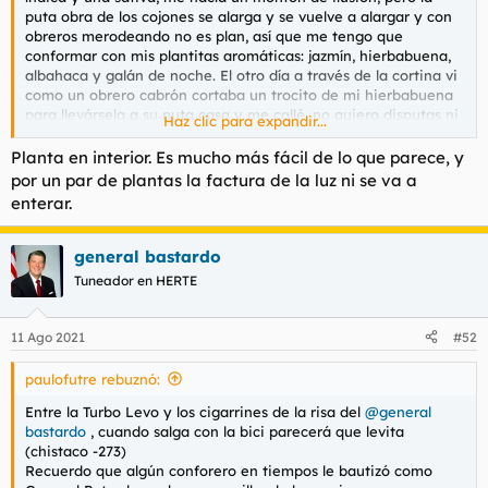
t
o
puta obra de los cojones se alarga y se vuelve a alargar y con
e
obreros merodeando no es plan, así que me tengo que
m
conformar con mis plantitas aromáticas: jazmín, hierbabuena,
a
albahaca y galán de noche. El otro día a través de la cortina vi
como un obrero cabrón cortaba un trocito de mi hierbabuena
para llevársela a su puta casa y me callé, no quiero disputas ni
Haz clic para expandir...
leches, pero manda huevos...
Planta en interior. Es mucho más fácil de lo que parece, y
por un par de plantas la factura de la luz ni se va a
enterar.
general bastardo
Tuneador en HERTE
11 Ago 2021
#52
paulofutre rebuznó:
Entre la Turbo Levo y los cigarrines de la risa del
@general
bastardo
, cuando salga con la bici parecerá que levita
(chistaco -273)
Recuerdo que algún conforero en tiempos le bautizó como