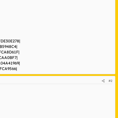
FDE30E278|
2B5948C4|
1FCA8D61F|
6CAA0BF7|
A04A41969|
BFCA9566|
#2