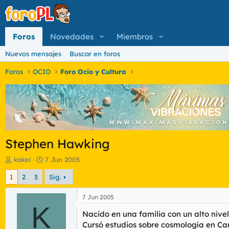
Foros
Novedades
Miembros
Nuevos mensajes
Buscar en foros
Foros
OCIO
Foro Ocio y Cultura
Stephen Hawking
I
F
kakel
7 Jun 2005
n
e
1
2
3
Sig.
i
c
c
h
i
a
7 Jun 2005
a
K
d
Nacido en una familia con un alto nivel
d
e
o
i
Cursó estudios sobre cosmología en Camb