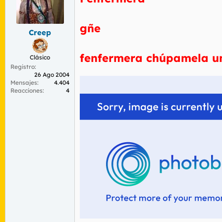
gñe
Creep
fenfermera chúpamela un
Clásico
Registro
26 Ago 2004
Mensajes
4.404
Reacciones
4