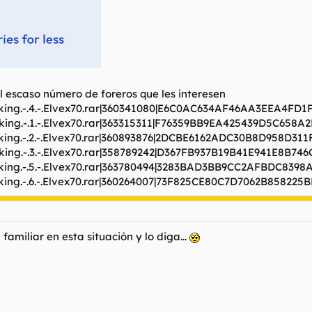
 escaso número de foreros que les interesen
awking.-.4.-.Elvex70.rar|360341080|E6C0AC634AF46AA3EEA4FD1
awking.-.1.-.Elvex70.rar|363315311|F76359BB9EA425439D5C658A
awking.-.2.-.Elvex70.rar|360893876|2DCBE6162ADC30B8D958D31
awking.-.3.-.Elvex70.rar|358789242|D367FB937B19B41E941E8B74
awking.-.5.-.Elvex70.rar|363780494|3283BAD3BB9CC2AFBDC8398
awking.-.6.-.Elvex70.rar|360264007|73F825CE80C7D7062B858225
amiliar en esta situación y lo diga...