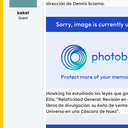
r
n
dirección de Dennis Sciama.
d
i
kakel
e
c
l
i
Guest
t
o
e
m
a
Hawking ha estudiado las leyes que gob
Ellis, “Relatividad General: Revisión e
libros de divulgación: su éxito de ven
Universo en una Cáscara de Nuez”.