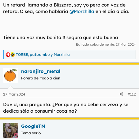
Un retard llamando a Blizzard, soy yo pero con voz de
retard. O sea, como hablaría
@Morzhilla
en el día a día.
Tiene una voz muy bonita!!! seguro que esta buena
Editado cobardemente:
27 Mar 2024
TORBE
,
patizambo
y
Morzhilla
R
e
a
naranjito_metal
c
c
Forero del todo a cien
i
o
n
27 Mar 2024
#112
e
s
David, una pregunta. ¿Por qué ya no bebe cerveza y se
:
dedica sólo a consumir cocaina?
GoogleTM
Tema serio