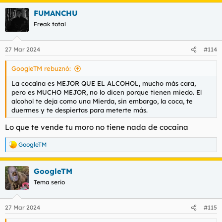
FUMANCHU
Freak total
27 Mar 2024
#114
GoogleTM rebuznó:
La cocaína es MEJOR QUE EL ALCOHOL, mucho más cara,
pero es MUCHO MEJOR, no lo dicen porque tienen miedo. El
alcohol te deja como una Mierda, sin embargo, la coca, te
duermes y te despiertas para meterte más.
Lo que te vende tu moro no tiene nada de cocaina
GoogleTM
R
e
a
GoogleTM
c
c
Tema serio
i
o
n
27 Mar 2024
#115
e
s