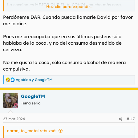
La cocaína es MEJOR QUE EL ALCOHOL, mucho más cara,
Haz clic para expandir...
pero es MUCHO MEJOR, no lo dicen porque tienen miedo. El
alcohol te deja como una Mierda, sin embargo, la coca, te
Perdóneme DAR. Cuando pueda llamarle David por favor
duermes y te despiertas para meterte más.
me lo dice.
Pues me preocupaba que en sus últimos posteos sólo
¿Te gusta la coca?
hablaba de la coca, y no del consumo desmedido de
cerveza.
No me gusta la coca, sólo consumo alcohol de manera
compulsiva.
Agobiao
y
GoogleTM
R
e
a
GoogleTM
c
c
Tema serio
i
o
n
27 Mar 2024
#117
e
s
naranjito_metal rebuznó:
: