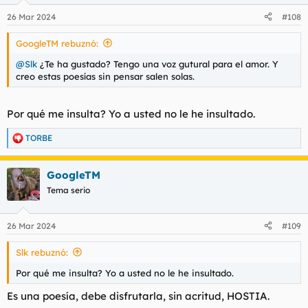
n
26 Mar 2024
#108
e
s
GoogleTM rebuznó:
:
@Slk
¿Te ha gustado? Tengo una voz gutural para el amor. Y
creo estas poesías sin pensar salen solas.
Por qué me insulta? Yo a usted no le he insultado.
TORBE
R
e
a
GoogleTM
c
c
Tema serio
i
o
n
26 Mar 2024
#109
e
s
Slk rebuznó:
:
Por qué me insulta? Yo a usted no le he insultado.
Es una poesía, debe disfrutarla, sin acritud, HOSTIA.