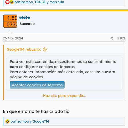
patizambo
,
TORBE
y
Morzhilla
R
l
i
e
t
o
a
e
stole
c
m
c
Baneado
a
i
o
n
26 Mar 2024
#102
e
s
GoogleTM rebuznó:
:
Para ver este contenido, necesitaremos su consentimiento
para configurar cookies de terceros.
Para obtener información más detallada, consulte nuestra
página de cookies
.
Aceptar cookies de terceros
Haz clic para expandir...
Este lo mejor el final, con la potada
En que entorno te has criado tío
Para ver este contenido, necesitaremos su consentimiento
patizambo
y
GoogleTM
R
para configurar cookies de terceros.
e