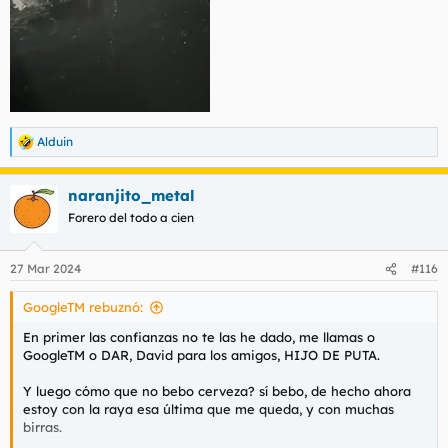
Alduin
R
e
a
naranjito_metal
c
c
Forero del todo a cien
i
o
n
27 Mar 2024
#116
e
s
GoogleTM rebuznó:
:
En primer las confianzas no te las he dado, me llamas o
GoogleTM o DAR, David para los amigos, HIJO DE PUTA.
Y luego cómo que no bebo cerveza? sí bebo, de hecho ahora
estoy con la raya esa última que me queda, y con muchas
birras.