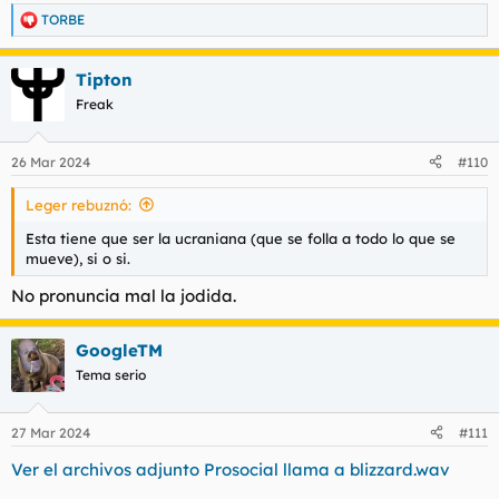
TORBE
R
e
a
Tipton
c
c
Freak
i
o
n
26 Mar 2024
#110
e
s
Leger rebuznó:
:
Esta tiene que ser la ucraniana (que se folla a todo lo que se
mueve), si o si.
No pronuncia mal la jodida.
GoogleTM
Tema serio
27 Mar 2024
#111
Ver el archivos adjunto Prosocial llama a blizzard.wav