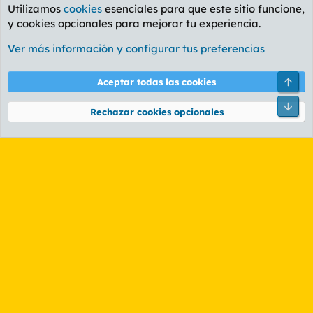
Utilizamos
cookies
esenciales para que este sitio funcione,
y cookies opcionales para mejorar tu experiencia.
Foro General
Ver más información y configurar tus preferencias
Cookies
PL OLDSTYLE AMARILLO
Cambiar fuente
Español (ES)
Arri
Aceptar todas las cookies
Contáctanos
Términos y reglas
Política de privacidad
Ayuda
R
Pie
S
Rechazar cookies opcionales
S
®
Community platform by XenForo
© 2010-2026 XenForo Ltd.