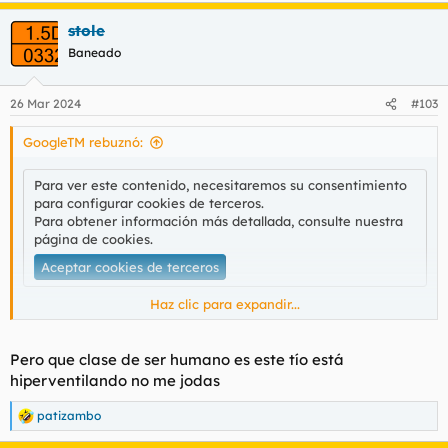
Para obtener información más detallada, consulte nuestra
a
página de cookies
.
stole
c
c
Aceptar cookies de terceros
Baneado
i
o
n
26 Mar 2024
#103
e
s
GoogleTM rebuznó:
:
Para ver este contenido, necesitaremos su consentimiento
para configurar cookies de terceros.
Para obtener información más detallada, consulte nuestra
página de cookies
.
Aceptar cookies de terceros
Haz clic para expandir...
Este lo mejor el final, con la potada
Pero que clase de ser humano es este tío está
hiperventilando no me jodas
Para ver este contenido, necesitaremos su consentimiento
para configurar cookies de terceros.
patizambo
R
Para obtener información más detallada, consulte nuestra
e
página de cookies
.