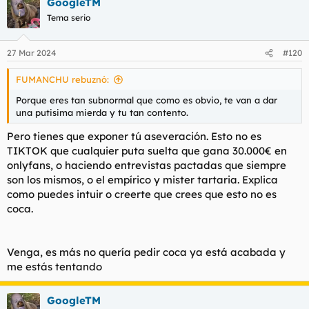
GoogleTM
c
c
Tema serio
i
o
n
27 Mar 2024
#120
e
s
FUMANCHU rebuznó:
:
Porque eres tan subnormal que como es obvio, te van a dar
una putisima mierda y tu tan contento.
Pero tienes que exponer tú aseveración. Esto no es
TIKTOK que cualquier puta suelta que gana 30.000€ en
onlyfans, o haciendo entrevistas pactadas que siempre
son los mismos, o el empírico y mister tartaria. Explica
como puedes intuir o creerte que crees que esto no es
coca.
Venga, es más no quería pedir coca ya está acabada y
me estás tentando
GoogleTM