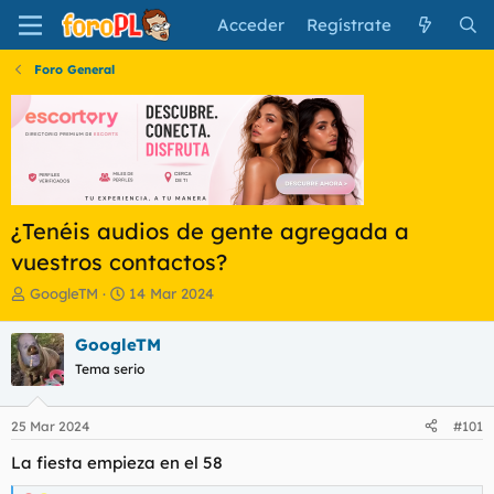
Acceder
Regístrate
Foro General
¿Tenéis audios de gente agregada a
vuestros contactos?
I
F
GoogleTM
14 Mar 2024
n
e
i
c
GoogleTM
c
h
Tema serio
i
a
a
d
d
e
25 Mar 2024
#101
o
i
r
n
La fiesta empieza en el 58
d
i
e
c