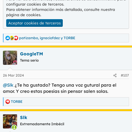
configurar cookies de terceros.
Para obtener información más detallada, consulte nuestra
página de cookies
.
Aceptar cookies de terceros
patizambo
,
ignaciofdez
y
TORBE
R
e
a
GoogleTM
c
c
Tema serio
i
o
n
26 Mar 2024
#107
e
s
@Slk
¿Te ha gustado? Tengo una voz gutural para el
:
amor. Y creo estas poesías sin pensar salen solas.
TORBE
R
e
a
Slk
c
c
Extremadamente Imbécil
i
o