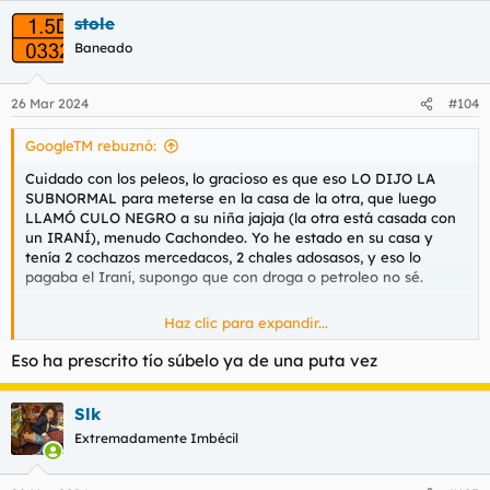
a
stole
Aceptar cookies de terceros
c
c
Baneado
i
o
n
26 Mar 2024
#104
e
s
GoogleTM rebuznó:
:
Cuidado con los peleos, lo gracioso es que eso LO DIJO LA
SUBNORMAL para meterse en la casa de la otra, que luego
LLAMÓ CULO NEGRO a su niña jajaja (la otra está casada con
un IRANÍ), menudo Cachondeo. Yo he estado en su casa y
tenía 2 cochazos mercedacos, 2 chales adosasos, y eso lo
pagaba el Iraní, supongo que con droga o petroleo no sé.
Haz clic para expandir...
Pero lo gracioso es cuando se fue con ella Y LE ROBÓ 750€ y
como la niña de 10 años dijo a a madre que la había visto
Eso ha prescrito tío súbelo ya de una puta vez
mirando cajones, LA LLAMÓ CULO NEGRO jajajajajajajajjaa. No
puedo poner el audio porque hay nombres y direcciones.
Slk
Extremadamente Imbécil