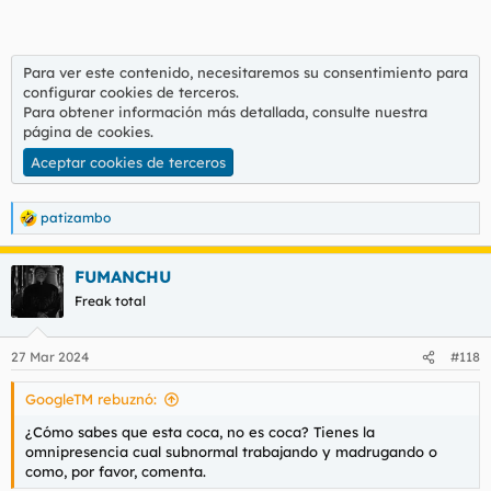
Para ver este contenido, necesitaremos su consentimiento para
configurar cookies de terceros.
Para obtener información más detallada, consulte nuestra
página de cookies
.
Aceptar cookies de terceros
patizambo
R
e
a
FUMANCHU
c
c
Freak total
i
o
n
27 Mar 2024
#118
e
s
GoogleTM rebuznó:
:
¿Cómo sabes que esta coca, no es coca? Tienes la
omnipresencia cual subnormal trabajando y madrugando o
como, por favor, comenta.