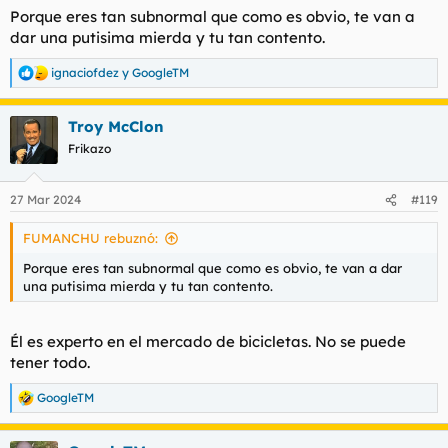
Porque eres tan subnormal que como es obvio, te van a
dar una putisima mierda y tu tan contento.
ignaciofdez
y
GoogleTM
R
e
a
Troy McClon
c
c
Frikazo
i
o
n
27 Mar 2024
#119
e
s
FUMANCHU rebuznó:
:
Porque eres tan subnormal que como es obvio, te van a dar
una putisima mierda y tu tan contento.
Él es experto en el mercado de bicicletas. No se puede
tener todo.
GoogleTM
R
e
a