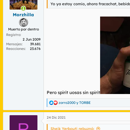
n
Yo ya estoy comio, ahora fracachat, bebida
e
s
Morzhilla
:
Muerto por dentro
Registro
2 Jun 2009
Mensajes
39.681
Reacciones
23.676
Pero spirit uosas sin spirit
zorro2000
y
TORBE
R
e
a
24 Dic 2021
c
R
c
i
Sheik Yerbouti rebuznó: