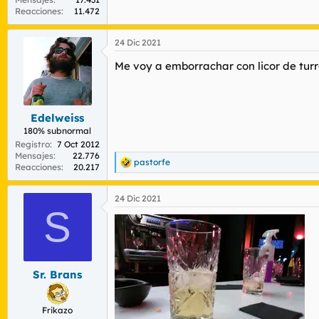
Reacciones
11.472
24 Dic 2021
Me voy a emborrachar con licor de turro
Edelweiss
180% subnormal
Registro
7 Oct 2012
Mensajes
22.776
pastorfe
R
Reacciones
20.217
e
a
24 Dic 2021
c
S
c
i
o
n
e
s
Sr. Brans
:
Frikazo