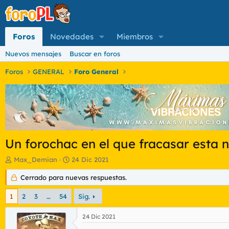
Foros
Novedades
Miembros
Nuevos mensajes
Buscar en foros
Foros
GENERAL
Foro General
Un forochac en el que fracasar esta 
I
F
Max_Demian
24 Dic 2021
n
e
i
Cerrado para nuevas respuestas.
c
c
h
i
a
1
2
3
…
54
Sig.
a
d
d
e
24 Dic 2021
o
i