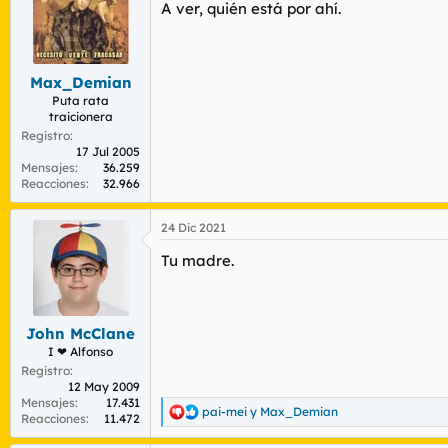
r
n
A ver, quién está por ahí.
d
i
e
c
l
i
t
o
Max_Demian
e
Puta rata
m
traicionera
a
Registro
17 Jul 2005
Mensajes
36.259
Reacciones
32.966
24 Dic 2021
Tu madre.
John McClane
I ❤ Alfonso
Registro
12 May 2009
Mensajes
17.431
pai-mei
y
Max_Demian
R
Reacciones
11.472
e