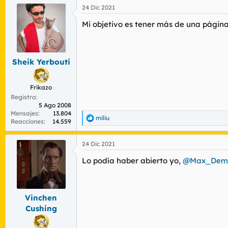
a
24 Dic 2021
c
c
Mi objetivo es tener más de una págin
i
o
n
e
s
Sheik Yerbouti
:
Frikazo
Registro
5 Ago 2008
Mensajes
13.804
miliu
R
Reacciones
14.559
e
a
24 Dic 2021
c
c
Lo podía haber abierto yo,
@Max_Dem
i
o
n
e
s
Vinchen
:
Cushing