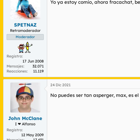
Yo ya estoy comio, ahora fracachat, be
i
o
n
e
s
SPETNAZ
:
Retromoderador
Moderador
Registro
17 Jun 2008
Mensajes
32.071
Reacciones
11.119
24 Dic 2021
No puedes ser tan asperger, max, es el 
John McClane
I ❤ Alfonso
Registro
12 May 2009
Mensajes
17.431