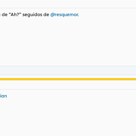
a de “Ah?” seguidos de
@resquemor
.
ian