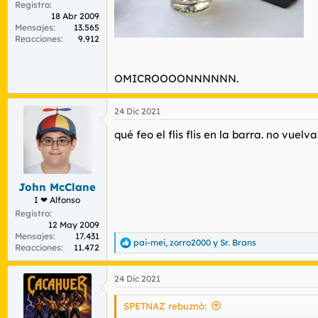
Registro
18 Abr 2009
Mensajes
13.565
Reacciones
9.912
OMICROOOONNNNNN.
24 Dic 2021
qué feo el flis flis en la barra. no vuelva
John McClane
I ❤ Alfonso
Registro
12 May 2009
Mensajes
17.431
pai-mei
,
zorro2000
y
Sr. Brans
R
Reacciones
11.472
e
a
24 Dic 2021
c
c
i
SPETNAZ rebuznó:
o