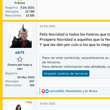
Frikazo
Registro
3 Dic 2021
Mensajes
12.788
Reacciones
15.330
24 Dic 2021
Feliz Navidad a todos los foreros que l
Prospera Navidad a aquellos que la fes
Y que les den por culo a los que la nieg
ab73
Para ver este contenido, necesitaremos su
de terceros.
Forero del todo a
Para obtener información más detallada, c
cien
Registro
Aceptar cookies de terceros
20 Mar 2010
Mensajes
247
Reacciones
156
zorro2000
,
NikolaTesla
y
Sr. Brans
R
e
a
24 Dic 2021
c
c