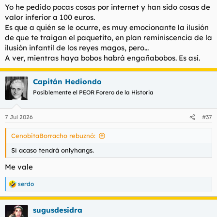
s
Yo he pedido pocas cosas por internet y han sido cosas de
:
valor inferior a 100 euros.
Es que a quién se le ocurre, es muy emocionante la ilusión
de que te traigan el paquetito, en plan reminiscencia de la
ilusión infantil de los reyes magos, pero...
A ver, mientras haya bobos habrá engañabobos. Es así.
Capitán Hediondo
Posiblemente el PEOR Forero de la Historia
7 Jul 2026
#37
CenobitaBorracho rebuznó:
Si acaso tendrá onlyhangs.
Me vale
serdo
R
e
a
sugusdesidra
c