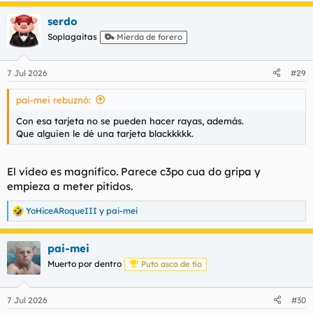
a
serdo
c
c
Soplagaitas
Mierda de forero
i
o
n
7 Jul 2026
#29
e
s
pai-mei rebuznó:
:
Con esa tarjeta no se pueden hacer rayas, además.
Que alguien le dé una tarjeta blackkkkk.
El vídeo es magnífico. Parece c3po cua do gripa y
empieza a meter pitidos.
YoHiceARoqueIII
y
pai-mei
R
e
a
pai-mei
c
c
Muerto por dentro
Puto asco de tío
i
o
n
7 Jul 2026
#30
e