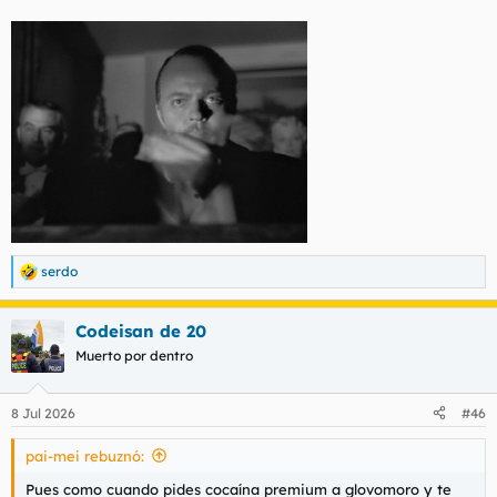
serdo
R
e
a
Codeisan de 20
c
c
Muerto por dentro
i
o
n
8 Jul 2026
#46
e
s
pai-mei rebuznó:
:
Pues como cuando pides cocaína premium a glovomoro y te