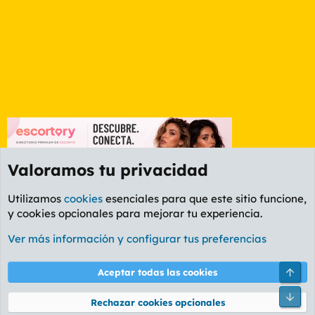
Valoramos tu privacidad
Utilizamos
cookies
esenciales para que este sitio funcione,
y cookies opcionales para mejorar tu experiencia.
Foro General
Ver más información y configurar tus preferencias
Cookies
PL OLDSTYLE AMARILLO
Cambiar fuente
Español (ES)
Arri
Aceptar todas las cookies
Contáctanos
Términos y reglas
Política de privacidad
Ayuda
R
Pie
S
Rechazar cookies opcionales
S
®