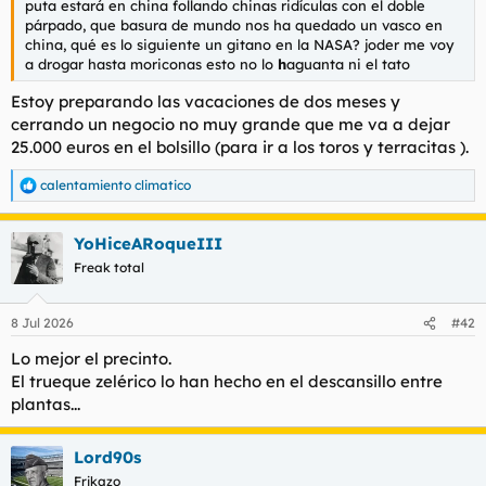
puta estará en china follando chinas ridículas con el doble
párpado, que basura de mundo nos ha quedado un vasco en
china, qué es lo siguiente un gitano en la NASA? joder me voy
a drogar hasta moriconas esto no lo
h
aguanta ni el tato
Estoy preparando las vacaciones de dos meses y
cerrando un negocio no muy grande que me va a dejar
25.000 euros en el bolsillo (para ir a los toros y terracitas ).
calentamiento climatico
R
e
a
YoHiceARoqueIII
c
c
Freak total
i
o
n
8 Jul 2026
#42
e
s
Lo mejor el precinto.
:
El trueque zelérico lo han hecho en el descansillo entre
plantas...
Lord90s
Frikazo