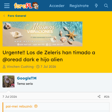
Acceder
Regístrate
Foro General
Urgente!! Los de Zeleris han timado a
@oread dark e hijo alien
I
F
Vinchen Cushing
7 Jul 2026
n
e
i
c
GoogleTM
c
h
Tema serio
i
a
a
d
d
e
7 Jul 2026
#26
o
i
r
n
pai-mei rebuznó:
d
i
e
c