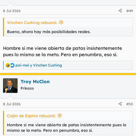
o
n
8 Jul 2026
#49
e
s
Vinchen Cushing rebuznó:
:
Bueno, ahora hay más posibilidades reales.
Hombre si me viene abierta de patas insistentemente
pues lo mismo se la meto. Pero en penumbra, eso sí.
pai-mei
y
Vinchen Cushing
R
e
a
Troy McClon
c
c
Frikazo
i
o
n
8 Jul 2026
#50
e
s
Cojón de Espino rebuznó:
:
Hombre si me viene abierta de patas insistentemente pues lo
mismo se la meto. Pero en penumbra, eso sí.