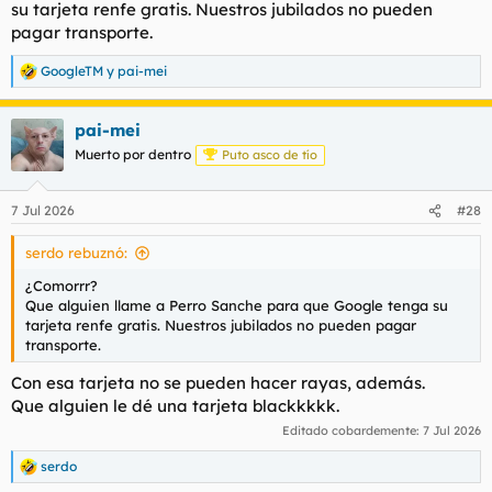
su tarjeta renfe gratis. Nuestros jubilados no pueden
pagar transporte.
GoogleTM
y
pai-mei
R
e
a
pai-mei
c
c
Muerto por dentro
Puto asco de tío
i
o
n
7 Jul 2026
#28
e
s
serdo rebuznó:
:
¿Comorrr?
Que alguien llame a Perro Sanche para que Google tenga su
tarjeta renfe gratis. Nuestros jubilados no pueden pagar
transporte.
Con esa tarjeta no se pueden hacer rayas, además.
Que alguien le dé una tarjeta blackkkkk.
Editado cobardemente:
7 Jul 2026
serdo
R
e