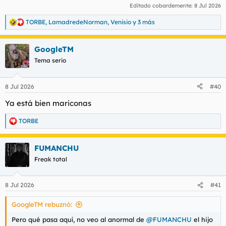
Editado cobardemente:
8 Jul 2026
TORBE
,
LamadredeNorman
,
Venisio
y 3 más
R
e
a
GoogleTM
c
c
Tema serio
i
o
n
8 Jul 2026
#40
e
s
Ya está bien mariconas
:
TORBE
R
e
a
FUMANCHU
c
c
Freak total
i
o
n
8 Jul 2026
#41
e
s
GoogleTM rebuznó:
:
Pero qué pasa aquí, no veo al anormal de
@FUMANCHU
el hijo