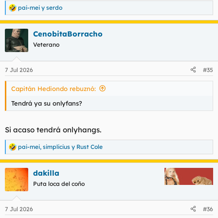
pai-mei
y
serdo
R
e
a
CenobitaBorracho
c
c
Veterano
i
o
n
7 Jul 2026
#35
e
s
Capitán Hediondo rebuznó:
:
Tendrá ya su onlyfans?
Si acaso tendrá onlyhangs.
pai-mei
,
simplicius
y
Rust Cole
R
e
a
dakilla
c
c
Puta loca del coño
i
o
n
7 Jul 2026
#36
e