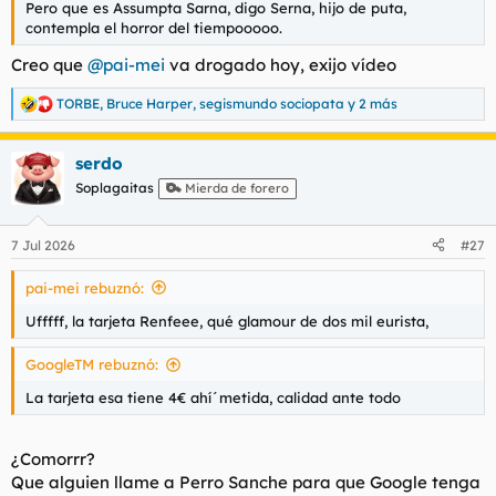
Pero que es Assumpta Sarna, digo Serna, hijo de puta,
l
i
contempla el horror del tiempooooo.
t
o
e
Creo que
@pai-mei
va drogado hoy, exijo vídeo
m
a
TORBE
,
Bruce Harper
,
segismundo sociopata
y 2 más
R
e
a
serdo
c
c
Soplagaitas
Mierda de forero
i
o
n
7 Jul 2026
#27
e
s
pai-mei rebuznó:
:
Ufffff, la tarjeta Renfeee, qué glamour de dos mil eurista,
GoogleTM rebuznó:
La tarjeta esa tiene 4€ ahí´metida, calidad ante todo
¿Comorrr?
Que alguien llame a Perro Sanche para que Google tenga