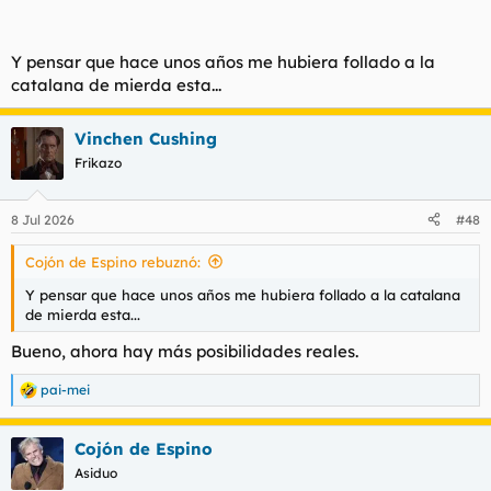
Y pensar que hace unos años me hubiera follado a la
catalana de mierda esta...
Vinchen Cushing
Frikazo
8 Jul 2026
#48
Cojón de Espino rebuznó:
Y pensar que hace unos años me hubiera follado a la catalana
de mierda esta...
Bueno, ahora hay más posibilidades reales.
pai-mei
R
e
a
Cojón de Espino
c
c
Asiduo
i