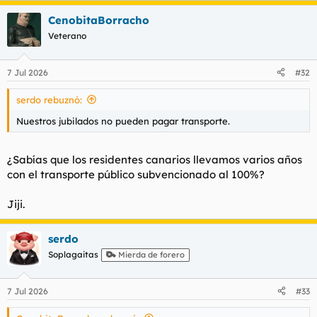
a
CenobitaBorracho
c
c
Veterano
i
o
n
7 Jul 2026
#32
e
s
serdo rebuznó:
:
Nuestros jubilados no pueden pagar transporte.
¿Sabías que los residentes canarios llevamos varios años
con el transporte público subvencionado al 100%?
Jiji.
serdo
Soplagaitas
Mierda de forero
7 Jul 2026
#33