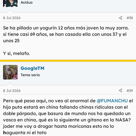
c
Asiduo
i
o
n
8 Jul 2026
#38
e
s
Se ha pillado un yogurin 12 años más joven la muy zorra.
:
si tiene casi 69 años, se han casado ella con unos 37 y el
unos 25
Y sí, melafo.
GoogleTM
Tema serio
8 Jul 2026
#39
Pero qué pasa aquí, no veo al anormal de
@FUMANCHU
el
hijo puta estará en china follando chinas ridículas con el
doble párpado, que basura de mundo nos ha quedado un
vasco en china, qué es lo siguiente un gitano en la NASA?
joder me voy a drogar hasta moriconas esto no lo
h
aguanta ni el tato