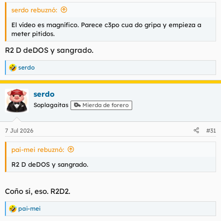
s
serdo rebuznó:
:
El vídeo es magnífico. Parece c3po cua do gripa y empieza a
meter pitidos.
R2 D deDOS y sangrado.
serdo
R
e
a
serdo
c
c
Soplagaitas
Mierda de forero
i
o
n
7 Jul 2026
#31
e
s
pai-mei rebuznó:
:
R2 D deDOS y sangrado.
Coño sí, eso. R2D2.
pai-mei
R
e