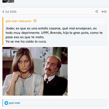
8 Jul 2026
#43
pai-mei rebuznó:
Joder, es que es una estafa casarse, qué mal envejecen, es
todo muy deprimente. Uffff, Brenda, hija la gran puta, como te
pase eso es que te mato.
Ya se me ha caído la cuca.
pai-mei
R
e