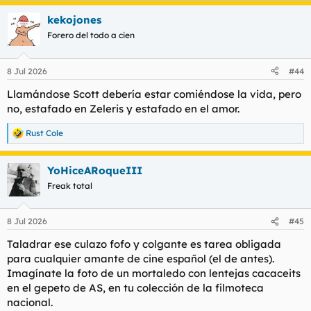
a
kekojones
c
c
Forero del todo a cien
i
o
n
8 Jul 2026
#44
e
s
Llamándose Scott debería estar comiéndose la vida, pero
:
no, estafado en Zeleris y estafado en el amor.
Rust Cole
R
e
a
YoHiceARoqueIII
c
c
Freak total
i
o
n
8 Jul 2026
#45
e
s
Taladrar ese culazo fofo y colgante es tarea obligada
:
para cualquier amante de cine español (el de antes).
Imagínate la foto de un mortaledo con lentejas cacaceits
en el gepeto de AS, en tu colección de la filmoteca
nacional.