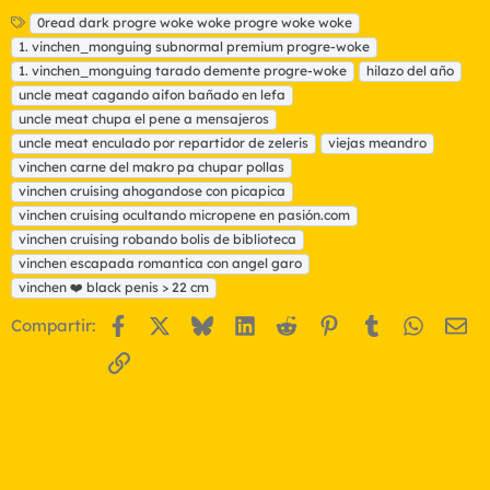
E
0read dark progre woke woke progre woke woke
t
1. vinchen_monguing subnormal premium progre-woke
i
1. vinchen_monguing tarado demente progre-woke
hilazo del año
q
uncle meat cagando aifon bañado en lefa
u
uncle meat chupa el pene a mensajeros
e
t
uncle meat enculado por repartidor de zeleris
viejas meandro
a
vinchen carne del makro pa chupar pollas
s
vinchen cruising ahogandose con picapica
vinchen cruising ocultando micropene en pasión.com
vinchen cruising robando bolis de biblioteca
vinchen escapada romantica con angel garo
vinchen ❤️ black penis > 22 cm
Facebook
X
Bluesky
LinkedIn
Reddit
Pinterest
Tumblr
WhatsA
Em
Compartir:
Enlace