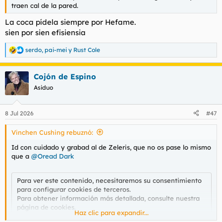
traen cal de la pared.
La coca pídela siempre por Hefame.
sien por sien efisiensia
serdo
,
pai-mei
y
Rust Cole
R
e
a
Cojón de Espino
c
c
Asiduo
i
o
n
8 Jul 2026
#47
e
s
Vinchen Cushing rebuznó:
:
Id con cuidado y grabad al de Zeleris, que no os pase lo mismo
que a
@Oread Dark
Para ver este contenido, necesitaremos su consentimiento
para configurar cookies de terceros.
Para obtener información más detallada, consulte nuestra
página de cookies
.
Haz clic para expandir...
Aceptar cookies de terceros