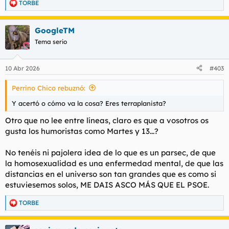
TORBE
R
e
a
GoogleTM
c
c
Tema serio
i
o
n
10 Abr 2026
#403
e
s
Perrino Chico rebuznó:
:
Y acertó o cómo va la cosa? Eres terraplanista?
Otro que no lee entre líneas, claro es que a vosotros os
gusta los humoristas como Martes y 13...?
No tenéis ni pajolera idea de lo que es un parsec, de que
la homosexualidad es una enfermedad mental, de que las
distancias en el universo son tan grandes que es como si
estuviesemos solos, ME DAIS ASCO MÁS QUE EL PSOE.
TORBE
R
e
a