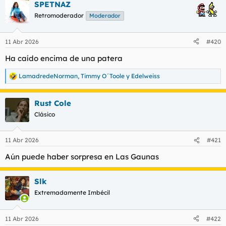
SPETNAZ
Retromoderador
Moderador
11 Abr 2026
#420
Ha caído encima de una patera
LamadredeNorman
,
Timmy O´Toole
y
Edelweiss
R
e
a
Rust Cole
c
c
Clásico
i
o
n
11 Abr 2026
#421
e
s
Aún puede haber sorpresa en Las Gaunas
:
Slk
Extremadamente Imbécil
11 Abr 2026
#422