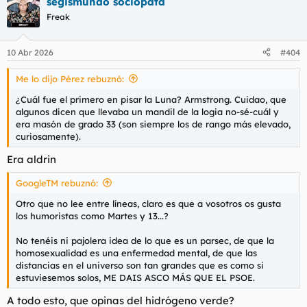
segismundo sociopata
c
c
Freak
i
o
n
10 Abr 2026
#404
e
s
Me lo dijo Pérez rebuznó:
:
¿Cuál fue el primero en pisar la Luna? Armstrong. Cuidao, que
algunos dicen que llevaba un mandil de la logia no-sé-cuál y
era masón de grado 33 (son siempre los de rango más elevado,
curiosamente).
Era aldrin
GoogleTM rebuznó:
Otro que no lee entre líneas, claro es que a vosotros os gusta
los humoristas como Martes y 13...?
No tenéis ni pajolera idea de lo que es un parsec, de que la
homosexualidad es una enfermedad mental, de que las
distancias en el universo son tan grandes que es como si
estuviesemos solos, ME DAIS ASCO MÁS QUE EL PSOE.
A todo esto, que opinas del hidrógeno verde?