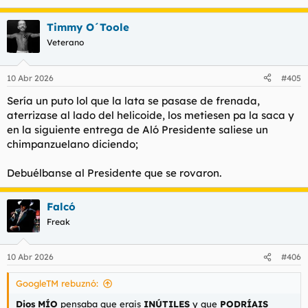
Timmy O´Toole
Veterano
10 Abr 2026
#405
Sería un puto lol que la lata se pasase de frenada,
aterrizase al lado del helicoide, los metiesen pa la saca y
en la siguiente entrega de Aló Presidente saliese un
chimpanzuelano diciendo;
Debuélbanse al Presidente que se rovaron.
Falcó
Freak
10 Abr 2026
#406
GoogleTM rebuznó:
Dios MÍO
pensaba que erais
INÚTILES
y que
PODRÍAIS