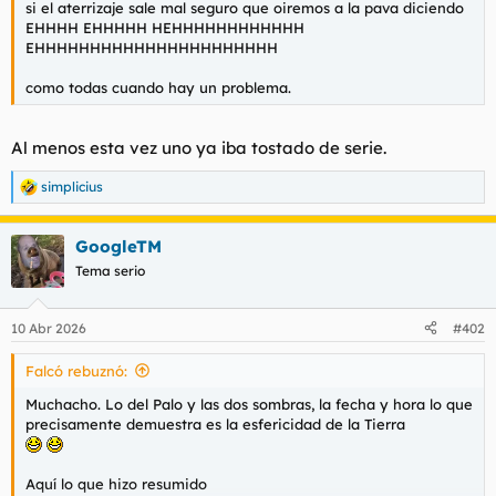
si el aterrizaje sale mal seguro que oiremos a la pava diciendo
l
i
EHHHH EHHHHH HEHHHHHHHHHHHH
t
o
EHHHHHHHHHHHHHHHHHHHHHH
e
m
como todas cuando hay un problema.
a
Al menos esta vez uno ya iba tostado de serie.
simplicius
R
e
a
GoogleTM
c
c
Tema serio
i
o
n
10 Abr 2026
#402
e
s
Falcó rebuznó:
:
Muchacho. Lo del Palo y las dos sombras, la fecha y hora lo que
precisamente demuestra es la esfericidad de la Tierra
Aquí lo que hizo resumido