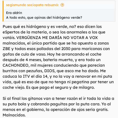
s
segismundo sociopata rebuznó:
:
Era aldrin
A todo esto, que opinas del hidrógeno verde?
Pues qué es hidrógeno y es verde, no? eso dicen los
eSpertos de la materia, o sea los anormales a los que
votáis. VERGÜENZA ME DARÍA NO VOTAR A VOX
malnacidos, el único partido que se ha opuesto a zonas
ZBE y todas esas polladas del 2030 para mariconas con
gafas de culo de vaso. Hoy he arrancando el coche
después de 4 meses, batería muerta, y era todo un
CACHONDEO, mil mujeres conduciendo que parecían
burritos con pezuñas, DIOS, que asco me ha dado. Me
caduca la ITV el día 14, y no la voy a renovar en mi puta
vida, qué es eso de que no tenga ni pegatina por tener un
coche viejo. Es que pago el seguro y de milagro.
Si al final los gitanos van a tener razón el ir toda la vida a
su puta bola y cobrando paguitas por la puta cara. Yo al
menos en el gobierno, la operación de ojos sería gratis.
Malnacidos.