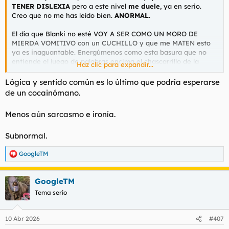
TENER DISLEXIA
pero a este nivel
me duele
, ya en serio.
Creo que no me has leído bien.
ANORMAL
.
El día que Blanki no esté VOY A SER COMO UN MORO DE
MIERDA VOMITIVO con un CUCHILLO y que me MATEN esto
ya es inaguantable. Energúmenos como esta basura que no
entiende el juego de palabras encima el chascarrillo de la
Haz clic para expandir...
tierra plana. PEDAZO DE PAYASO MI TÚ NO SABES NI LO QUE
ES UNA PERSONA INTELIGENTE PEDAZO MARICONA, ni lo vas
Lógica y sentido común es lo último que podría esperarse
a saber en tu vida. Pero como estoy borracho y me debo a
de un cocainómano.
seres INFERIORES, con gafas, te lo explico.
Menos aún sarcasmo e ironía.
LA VERDADERA INTELIGENCIA =
LÓGICA HUMANA y
SENTIDO COMÚN
.
Subnormal.
GoogleTM
R
e
a
GoogleTM
c
c
Tema serio
i
o
n
10 Abr 2026
#407
e