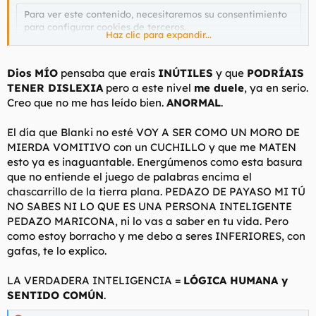
Para ver este contenido, necesitaremos su consentimiento
para configurar cookies de terceros.
Haz clic para expandir...
Para obtener información más detallada, consulte nuestra
página de cookies
.
Aceptar cookies de terceros
Dios MÍO
pensaba que erais
INÚTILES
y que
PODRÍAIS
TENER DISLEXIA
pero a este nivel
me duele
, ya en serio.
Creo que no me has leído bien.
ANORMAL
.
El día que Blanki no esté VOY A SER COMO UN MORO DE
Y aquí ampliado
MIERDA VOMITIVO con un CUCHILLO y que me MATEN
Para ver este contenido, necesitaremos su consentimiento
esto ya es inaguantable. Energúmenos como esta basura
para configurar cookies de terceros.
que no entiende el juego de palabras encima el
Para obtener información más detallada, consulte nuestra
chascarrillo de la tierra plana. PEDAZO DE PAYASO MI TÚ
página de cookies
.
NO SABES NI LO QUE ES UNA PERSONA INTELIGENTE
Aceptar cookies de terceros
PEDAZO MARICONA, ni lo vas a saber en tu vida. Pero
como estoy borracho y me debo a seres INFERIORES, con
gafas, te lo explico.
LA VERDADERA INTELIGENCIA =
LÓGICA HUMANA y
SENTIDO COMÚN
.