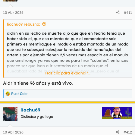
i
o
n
10 Abr 2026
#411
e
s
liachu69 rebuznó:
:
aldrin en su lecho de muerte dijo que que en teoria tenia que
haber sido el, que esa mierda de que el comandante sale
primero es mentira,que el modulo estaba montado de un modo
que asi te subes,asi sales(por lo reducido del tamaño,los del
artemis por ejemplo tienen 2,5 veces mas espacio en el modulo
que amstrong,y ya ves que no es para tirar "cobetes". entonces
parece ser que ivan a ir sentados de un modo que el
quedabaal lado de la puerta de desembarque...pero que al
Haz clic para expandir...
subirse le hicieron la 13/14 y quedo en ese sitio amstrong.
Aldrin tiene 96 años y está vivo.
Rust Cole
R
e
a
liachu69
c
c
Disléxico y gallego
i
o
n
10 Abr 2026
#412
e