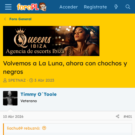
Acceder
Regístrate
Foro General
Volvemos a La Luna, ahora con chochos y
negros
I
F
SPETNAZ
3 Abr 2023
n
e
i
c
Timmy O´Toole
c
h
Veterano
i
a
a
d
d
e
10 Abr 2026
#401
o
i
r
n
liachu69 rebuznó:
d
i
e
c