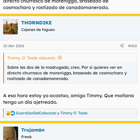
directo churrasco de morenigga, braseado de
cosmocharo y rostizado de canadamanerado.
THORNDIKE
Cojones de fogueo
10 Abr 2026
#410
Timmy O´Toole rebuznó:
Sobre las dos de la madrugada, creo. Por si quieres ver en
directo churrasco de morenigga, braseado de cosmocharo y
rostizado de canadamanerado.
A esa hora estoy yo acostao, amigo Timmy. Que mañana
tengo un día ajetreado.
GuardianDelColacado
y
Timmy O´Toole
R
e
a
Trujamán
c
c
Freak