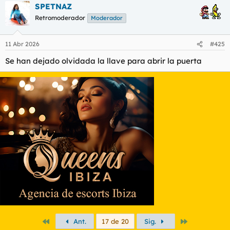
SPETNAZ
Retromoderador
Moderador
11 Abr 2026
#425
Se han dejado olvidada la llave para abrir la puerta
Primero
Último
Ant.
17 de 20
Sig.