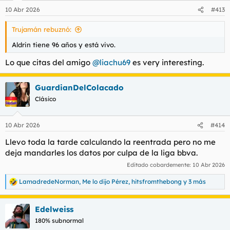
10 Abr 2026
#413
Trujamán rebuznó:
Aldrin tiene 96 años y está vivo.
Lo que citas del amigo
@liachu69
es very interesting.
GuardianDelColacado
Clásico
10 Abr 2026
#414
Llevo toda la tarde calculando la reentrada pero no me
deja mandarles los datos por culpa de la liga bbva.
Editado cobardemente:
10 Abr 2026
LamadredeNorman
,
Me lo dijo Pérez
,
hitsfromthebong
y 3 más
R
e
a
Edelweiss
c
c
180% subnormal
i