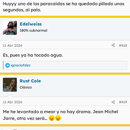
Huyyy uno de los paracaídas se ha quedado pillado unos
segundos, al palo.
Edelweiss
180% subnormal
11 Abr 2026
#418
Es, pues ya ha tocado agua.
ignaciofdez
R
e
a
Rust Cole
c
c
Clásico
i
o
n
11 Abr 2026
#419
e
s
Me he levantado a mear y no hay drama. Jean Michel
:
Jarre, otra vez será...