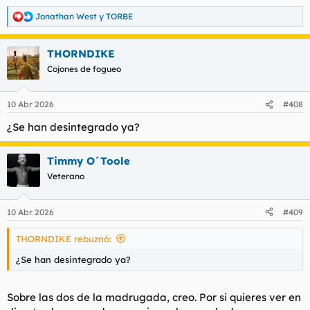
Jonathan West
y
TORBE
R
e
a
THORNDIKE
c
c
Cojones de fogueo
i
o
n
10 Abr 2026
#408
e
s
¿Se han desintegrado ya?
:
Timmy O´Toole
Veterano
10 Abr 2026
#409
THORNDIKE rebuznó:
¿Se han desintegrado ya?
Sobre las dos de la madrugada, creo. Por si quieres ver en