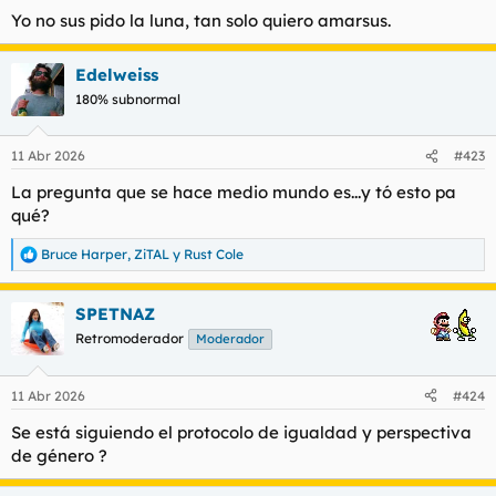
Yo no sus pido la luna, tan solo quiero amarsus.
Edelweiss
180% subnormal
11 Abr 2026
#423
La pregunta que se hace medio mundo es...
y tó esto pa
qué?
Bruce Harper
,
ZiTAL
y
Rust Cole
R
e
a
SPETNAZ
c
c
Retromoderador
Moderador
i
o
n
11 Abr 2026
#424
e
s
Se está siguiendo el protocolo de igualdad y perspectiva
:
de género ?