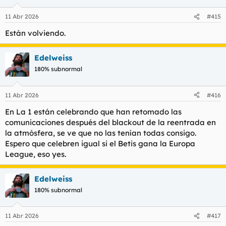
o
n
11 Abr 2026
#415
e
s
Están volviendo.
:
Edelweiss
180% subnormal
11 Abr 2026
#416
En La 1 están celebrando que han retomado las
comunicaciones después del blackout de la reentrada en
la atmósfera, se ve que no las tenían todas consigo.
Espero que celebren igual si el Betis gana la Europa
League, eso yes.
Edelweiss
180% subnormal
11 Abr 2026
#417