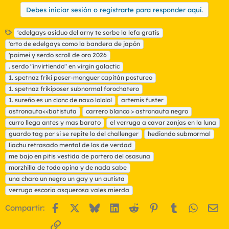
Debes iniciar sesión o registrarte para responder aquí.
E
'edelgays asiduo del arny te sorbe la lefa gratis
t
'orto de edelgays como la bandera de japón
i
'paimei y serdo scroll de oro 2026
q
. serdo "invirtiendo" en virgin galactic
u
1. spetnaz friki poser-monguer capitán postureo
e
t
1. spetnaz frikiposer subnormal forochatero
a
1. sureño es un clonc de naxo lololol
artemis fuster
s
astronauta<<batistuta
carrero blanco > astronauta negro
curro llega antes y mas barato
el verruga a cavar zanjas en la luna
guardo tag por si se repite lo del challenger
hediondo submormal
liachu retrasado mental de los de verdad
me bajo en pitis vestida de portero del osasuna
morzhilla de todo opina y de nada sabe
una charo un negro un gay y un autista
verruga escoria asquerosa vales mierda
Facebook
X
Bluesky
LinkedIn
Reddit
Pinterest
Tumblr
WhatsA
Em
Compartir:
Enlace