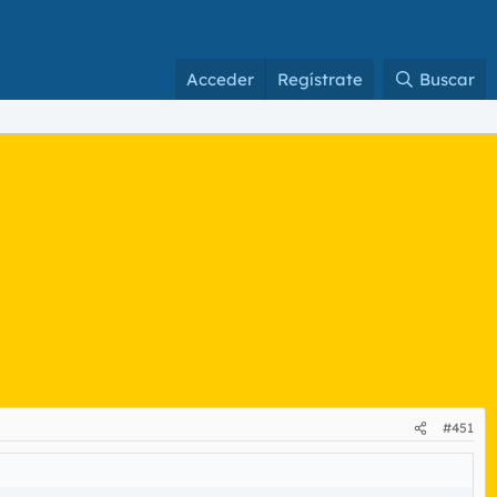
Acceder
Regístrate
Buscar
#451