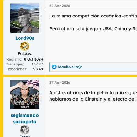
27 Abr 2026
La misma competición oceánica-continen
Pero ahora sólo juegan USA, China y Ru
Lord90s
Frikazo
Registro
8 Oct 2024
Mensajes
13.687
Ataulfo el rojo
R
Reacciones
9.748
e
a
27 Abr 2026
c
c
A estas alturas de la película aún sigu
i
o
hablamos de la Einstein y el efecto de 
n
e
s
segismundo
:
sociopata
Freak