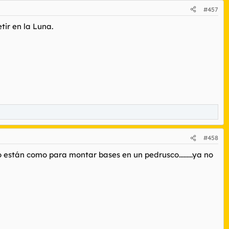
#457
ir en la Luna.
#458
 están como para montar bases en un pedrusco.........ya no