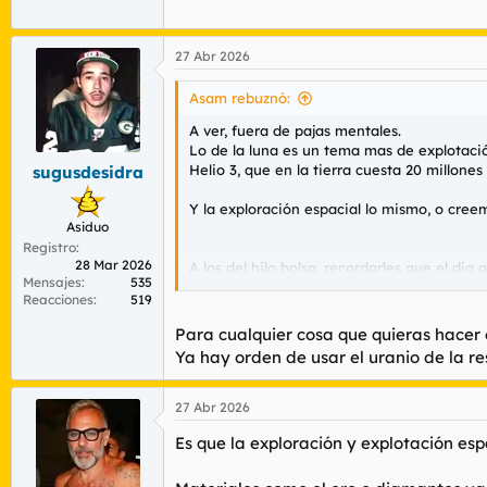
27 Abr 2026
Asam rebuznó:
A ver, fuera de pajas mentales.
Lo de la luna es un tema mas de explotació
Helio 3, que en la tierra cuesta 20 millones 
sugusdesidra
Y la exploración espacial lo mismo, o cre
Asiduo
Registro
28 Mar 2026
A los del hilo bolsa, recordarles que el di
Mensajes
535
toque la loteria.
Reacciones
519
Para cualquier cosa que quieras hacer e
Ah y obviamente, planeta que pisemos, pl
Ya hay orden de usar el uranio de la re
27 Abr 2026
Es que la exploración y explotación esp