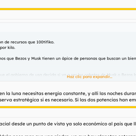
n de recursos que 100tifiko.
por kilo.
emos que Bezos y Musk tienen un ápice de personas que buscan un bie
a que el gobierno de usa decida si va a ser los cobetes de Musk o Bezos
Haz clic para expandir...
n la luna necesitas energía constante, y allí las noches dur
aneta que vaciaremos y destrozaremos, que para eso somos humanos.
serva estratégica si es necesario. Si las dos potencias han e
acial desde un punto de vista ya solo económico al pais que l