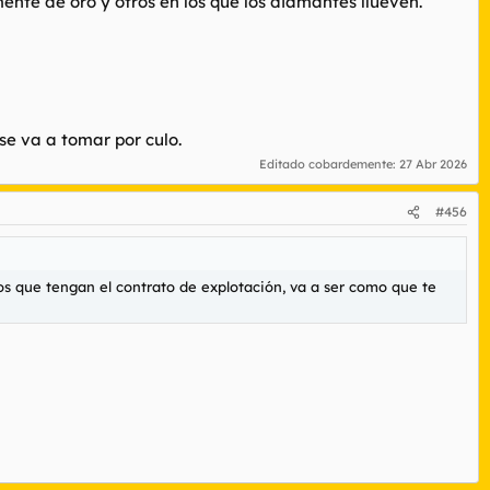
te de oro y otros en los que los diamantes llueven.
e va a tomar por culo.
Editado cobardemente:
27 Abr 2026
#456
 los que tengan el contrato de explotación, va a ser como que te