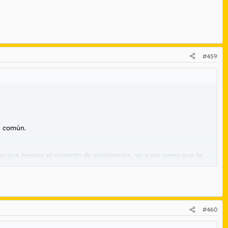
#459
n común.
 los que tengan el contrato de explotación, va a ser como que te
#460