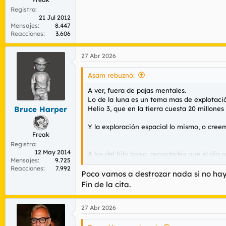
Registro
21 Jul 2012
Mensajes
8.447
Reacciones
3.606
27 Abr 2026
Asam rebuznó:
A ver, fuera de pajas mentales.
Lo de la luna es un tema mas de explotació
Helio 3, que en la tierra cuesta 20 millones 
Bruce Harper
Y la exploración espacial lo mismo, o cre
Freak
Registro
12 May 2014
A los del hilo bolsa, recordarles que el di
Mensajes
9.725
toque la loteria.
Reacciones
7.992
Poco vamos a destrozar nada si no hay
Fin de la cita.
Ah y obviamente, planeta que pisemos, pl
27 Abr 2026