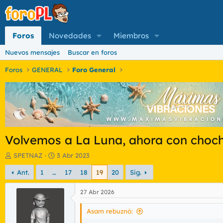
Foros
Novedades
Miembros
Nuevos mensajes
Buscar en foros
Foros
GENERAL
Foro General
Volvemos a La Luna, ahora con choc
I
F
SPETNAZ
3 Abr 2023
n
e
Ant.
1
…
17
18
19
20
Sig.
i
c
c
h
i
a
27 Abr 2026
a
d
d
e
Asam rebuznó:
o
i