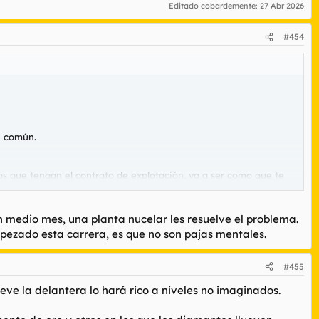
Editado cobardemente:
27 Abr 2026
#454
n común.
 los que tengan el contrato de explotación, va a ser como que te
an medio mes, una planta nucelar les resuelve el problema.
mpezado esta carrera, es que no son pajas mentales.
#455
leve la delantera lo hará rico a niveles no imaginados.