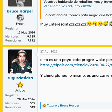
Vosotros hablando de rebujitos, vox y trav
r
n
Ver el archivos adjunto 218292
d
i
Bruce Harper
e
c
La cantidad de foreros pata negra que hab
l
i
t
o
Freak
Muy InteresantZzzZzzZzz
e
Registro
m
12 May 2014
a
Mensajes
9.725
Reacciones
7.992
27 Abr 2026
esto es una payasada progre-woke pensa
https://elpais.com/ciencia/2026-04-27
Y china planea lo mismo, es una carrera
sugusdesidra
Asiduo
Registro
28 Mar 2026
Mensajes
535
Tuzaro
y
Bruce Harper
R
Reacciones
519
e