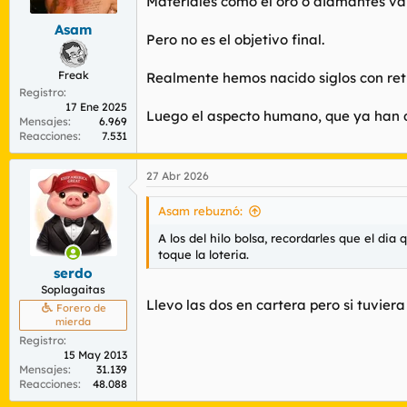
Materiales como el oro o diamantes va
Asam
Pero no es el objetivo final.
Freak
Realmente hemos nacido siglos con retr
Registro
17 Ene 2025
Luego el aspecto humano, que ya han d
Mensajes
6.969
Reacciones
7.531
27 Abr 2026
Asam rebuznó:
A los del hilo bolsa, recordarles que el di
toque la loteria.
serdo
Soplagaitas
Llevo las dos en cartera pero si tuvier
Forero de
mierda
Registro
15 May 2013
Mensajes
31.139
Reacciones
48.088