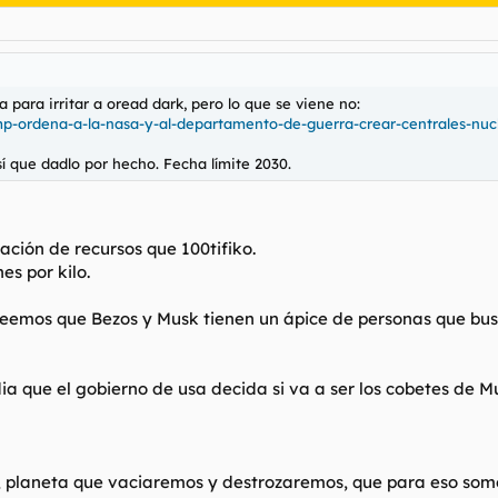
ara irritar a oread dark, pero lo que se viene no:
mp-ordena-a-la-nasa-y-al-departamento-de-guerra-crear-centrales-nucl
sí que dadlo por hecho. Fecha límite 2030.
ación de recursos que 100tifiko.
es por kilo.
creemos que Bezos y Musk tienen un ápice de personas que bu
l dia que el gobierno de usa decida si va a ser los cobetes de 
, planeta que vaciaremos y destrozaremos, que para eso so