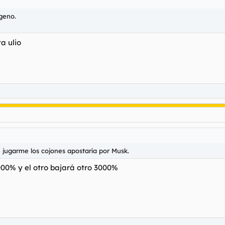
geno.
a ulio
e jugarme los cojones apostaría por Musk.
000% y el otro bajará otro 3000%