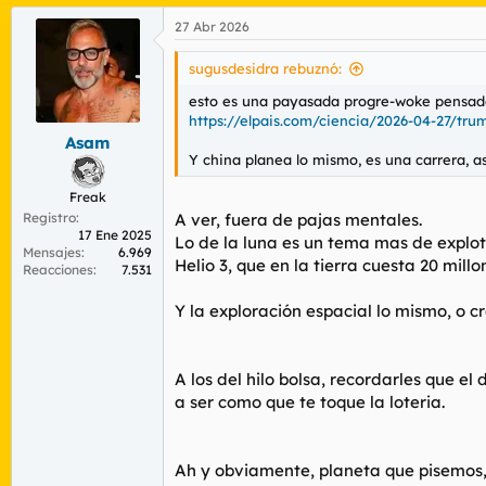
a
27 Abr 2026
c
c
i
sugusdesidra rebuznó:
o
n
esto es una payasada progre-woke pensada p
e
https://elpais.com/ciencia/2026-04-27/tru
s
Asam
:
Y china planea lo mismo, es una carrera, a
Freak
Registro
A ver, fuera de pajas mentales.
17 Ene 2025
Lo de la luna es un tema mas de explot
Mensajes
6.969
Helio 3, que en la tierra cuesta 20 millon
Reacciones
7.531
Y la exploración espacial lo mismo, o 
A los del hilo bolsa, recordarles que e
a ser como que te toque la loteria.
Ah y obviamente, planeta que pisemos