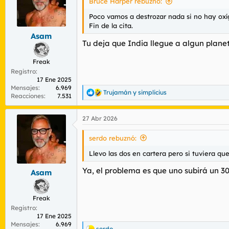
Bruce Harper rebuznó:
Poco vamos a destrozar nada si no hay oxí
Fin de la cita.
Asam
Tu deja que India llegue a algun planet
Freak
Registro
17 Ene 2025
Mensajes
6.969
Trujamán
y
simplicius
R
Reacciones
7.531
e
a
27 Abr 2026
c
c
i
serdo rebuznó:
o
n
Llevo las dos en cartera pero si tuviera qu
e
s
Ya, el problema es que uno subirá un 3
Asam
:
Freak
Registro
17 Ene 2025
Mensajes
6.969
serdo