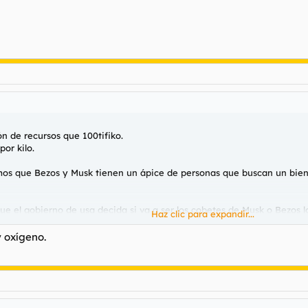
n de recursos que 100tifiko.
por kilo.
emos que Bezos y Musk tienen un ápice de personas que buscan un bie
a que el gobierno de usa decida si va a ser los cobetes de Musk o Bezos
Haz clic para expandir...
 oxígeno.
aneta que vaciaremos y destrozaremos, que para eso somos humanos.