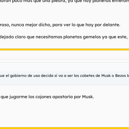
ldrán poco mas que una piedra, ya que hay planetas enteramen
aso, nunca mejor dicho, para ver lo que hay por delante.
ejado claro que necesitamos planetas gemelos ya que este, s
a que el gobierno de usa decida si va a ser los cobetes de Musk o Bezos
a que jugarme los cojones apostaría por Musk.