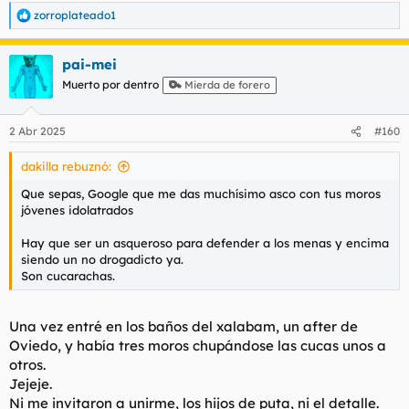
zorroplateado1
R
e
a
pai-mei
c
c
Muerto por dentro
Mierda de forero
i
o
n
2 Abr 2025
#160
e
s
dakilla rebuznó:
:
Que sepas, Google que me das muchísimo asco con tus moros
jóvenes idolatrados
Hay que ser un asqueroso para defender a los menas y encima
siendo un no drogadicto ya.
Son cucarachas.
Una vez entré en los baños del xalabam, un after de
Oviedo, y había tres moros chupándose las cucas unos a
otros.
Jejeje.
Ni me invitaron a unirme, los hijos de puta, ni el detalle.