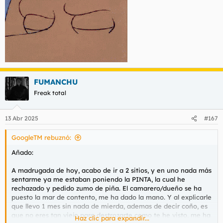
FUMANCHU
Freak total
13 Abr 2025
#167
GoogleTM rebuznó:
Añado:
A madrugada de hoy, acabo de ir a 2 sitios, y en uno nada más
sentarme ya me estaban poniendo la PINTA, la cual he
rechazado y pedido zumo de piña. El camarero/dueño se ha
puesto la mar de contento, me ha dado la mano. Y al explicarle
que llevo 1 mes sin nada de mierda, ademas de decir coño, es
que no eres tan viejo para destrozarte como te he visto, me ha
Haz clic para expandir...