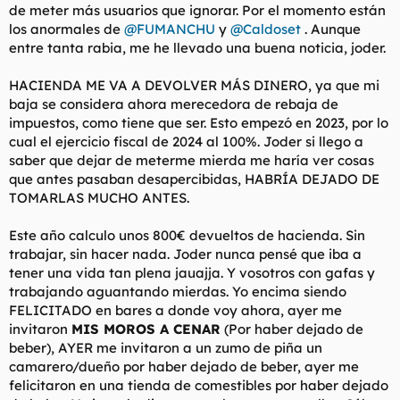
de meter más usuarios que ignorar. Por el momento están
los anormales de
@FUMANCHU
y
@Caldoset
. Aunque
entre tanta rabia, me he llevado una buena noticia, joder.
HACIENDA ME VA A DEVOLVER MÁS DINERO, ya que mi
baja se considera ahora merecedora de rebaja de
impuestos, como tiene que ser. Esto empezó en 2023, por lo
cual el ejercicio fiscal de 2024 al 100%. Joder si llego a
saber que dejar de meterme mierda me haría ver cosas
que antes pasaban desapercibidas, HABRÍA DEJADO DE
TOMARLAS MUCHO ANTES.
Este año calculo unos 800€ devueltos de hacienda. Sin
trabajar, sin hacer nada. Joder nunca pensé que iba a
tener una vida tan plena jauajja. Y vosotros con gafas y
trabajando aguantando mierdas. Yo encima siendo
FELICITADO en bares a donde voy ahora, ayer me
invitaron
MIS MOROS A CENAR
(Por haber dejado de
beber), AYER me invitaron a un zumo de piña un
camarero/dueño por haber dejado de beber, ayer me
felicitaron en una tienda de comestibles por haber dejado