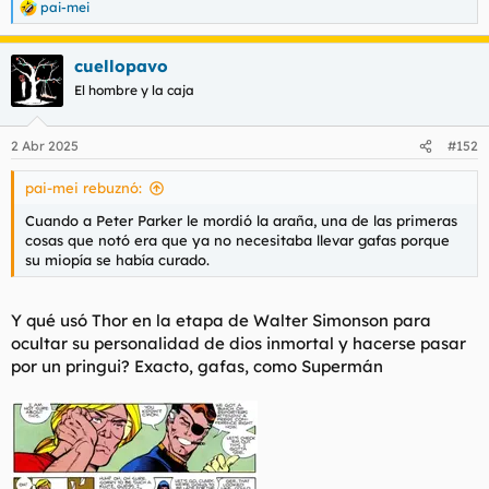
pai-mei
R
e
a
cuellopavo
c
c
El hombre y la caja
i
o
n
2 Abr 2025
#152
e
s
pai-mei rebuznó:
:
Cuando a Peter Parker le mordió la araña, una de las primeras
cosas que notó era que ya no necesitaba llevar gafas porque
su miopía se había curado.
Y qué usó Thor en la etapa de Walter Simonson para
ocultar su personalidad de dios inmortal y hacerse pasar
por un pringui? Exacto, gafas, como Supermán