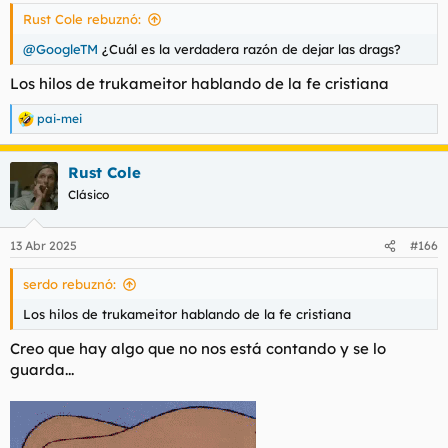
Rust Cole rebuznó:
@GoogleTM
¿Cuál es la verdadera razón de dejar las drags?
Los hilos de trukameitor hablando de la fe cristiana
pai-mei
R
e
a
Rust Cole
c
c
Clásico
i
o
n
13 Abr 2025
#166
e
s
serdo rebuznó:
:
Los hilos de trukameitor hablando de la fe cristiana
Creo que hay algo que no nos está contando y se lo
guarda...