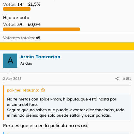
Votos:
14
21,5%
l
i
t
o
e
Hijo de puta
m
Votos:
39
60,0%
a
Votantes totales
65
Armin Tamzarian
A
Asiduo
2 Abr 2025
#151
pai-mei rebuznó:
No te metas con spider-man, hijoputa, que está hasta por
encima del foro.
Seguro que no sabes que puede levantar diez toneladas, todo
el mundo piensa que sólo puede saltar y decir paridas.
Pero es que eso en la película no es así.