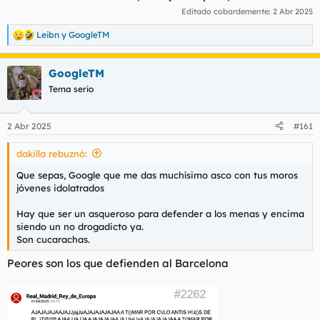
Editado cobardemente:
2 Abr 2025
Leibn
y
GoogleTM
R
e
a
GoogleTM
c
c
Tema serio
i
o
n
2 Abr 2025
#161
e
s
dakilla rebuznó:
:
Que sepas, Google que me das muchísimo asco con tus moros
jóvenes idolatrados
Hay que ser un asqueroso para defender a los menas y encima
siendo un no drogadicto ya.
Son cucarachas.
Peores son los que defienden al Barcelona