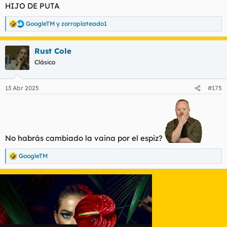
s
HIJO DE PUTA
:
GoogleTM
y
zorroplateado1
R
e
a
Rust Cole
c
c
Clásico
i
o
n
13 Abr 2025
#175
e
s
:
No habrás cambiado la vaina por el espiz?
GoogleTM
R
e
a
c
c
i
o
n
e