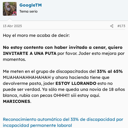
a
GoogleTM
c
c
Tema serio
i
o
n
13 Abr 2025
#173
e
s
Hoy el moro me acaba de decir:
:
No estoy contento con haber invitado a cenar, quiero
INVITARTE A UNA PUTA
por favor. Joder esto mejora por
momentos.
Me meten en el grupo de discapacitados del
33% al 65%
MUAHAHAHHAHAHAH y ahora hacienda tiene que
devolverme pasta, joder
ESTOY LLORANDO
esto no
puede ser verdad. Ya sólo me queda una novia de 18 años
blanca, rubia con pecas OHHH!!! siii estoy aquí.
MARICONES
.
Reconocimiento automático del 33% de discapacidad por
incapacidad permanente laboral