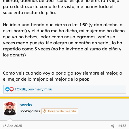
mierda, ademas de decir coño, es que no eres tan viejo
para destrozarte como te he visto, me ha invitado el
suculento néctar de piña.
He ido a una tienda que cierra a las 1:30 (y dan alcohol a
esas horas) y el dueño me ha dicho, mi mujer me ha dicho
que ya no bebes, joder como nos alegramos, venías a
veces mega puesto. Me alegro un montón en serio... lo ha
repetido como 3 veces (no ha invitado al zumo de piña y
los donuts)
Como veis cuando voy a por algo soy siempre el mejor, o
el mejor de lo mejor o el mejor de lo peor.
TORBE
,
pai-mei
y
miliu
R
e
a
serdo
c
c
Soplagaitas
Forero de mierda
i
o
n
13 Abr 2025
#163
e