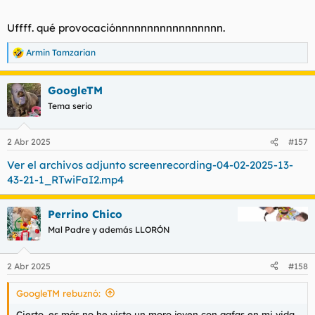
Uffff. qué provocaciónnnnnnnnnnnnnnnnn.
Armin Tamzarian
R
e
a
GoogleTM
c
c
Tema serio
i
o
n
2 Abr 2025
#157
e
s
Ver el archivos adjunto screenrecording-04-02-2025-13-
:
43-21-1_RTwiFaI2.mp4
Perrino Chico
Mal Padre y además LLORÓN
2 Abr 2025
#158
GoogleTM rebuznó:
Cierto, es más no he visto un moro joven con gafas en mi vida.