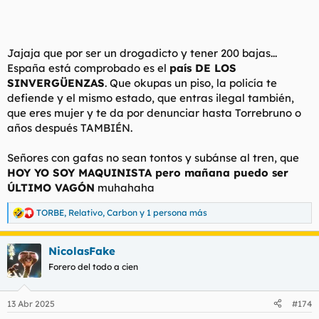
Jajaja que por ser un drogadicto y tener 200 bajas...
España está comprobado es el
país DE LOS
SINVERGÜENZAS
. Que okupas un piso, la policía te
defiende y el mismo estado, que entras ilegal también,
que eres mujer y te da por denunciar hasta Torrebruno o
años después TAMBIÉN.
Señores con gafas no sean tontos y subánse al tren, que
HOY YO SOY MAQUINISTA pero mañana puedo ser
ÚLTIMO VAGÓN
muhahaha
TORBE
,
Relativo
,
Carbon
y 1 persona más
R
e
a
NicolasFake
c
c
Forero del todo a cien
i
o
n
13 Abr 2025
#174
e