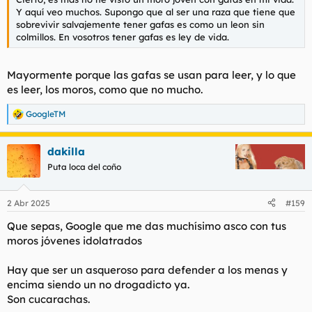
Y aquí veo muchos. Supongo que al ser una raza que tiene que
sobrevivir salvajemente tener gafas es como un leon sin
colmillos. En vosotros tener gafas es ley de vida.
Mayormente porque las gafas se usan para leer, y lo que
es leer, los moros, como que no mucho.
GoogleTM
R
e
a
dakilla
c
c
Puta loca del coño
i
o
n
2 Abr 2025
#159
e
s
Que sepas, Google que me das muchísimo asco con tus
:
moros jóvenes idolatrados
Hay que ser un asqueroso para defender a los menas y
encima siendo un no drogadicto ya.
Son cucarachas.