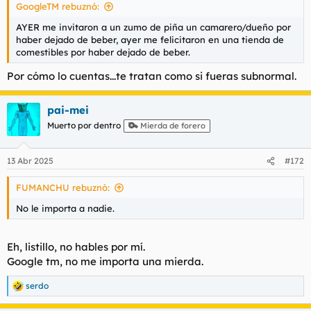
GAFAS!!!
GoogleTM rebuznó:
AYER me invitaron a un zumo de piña un camarero/dueño por
haber dejado de beber, ayer me felicitaron en una tienda de
comestibles por haber dejado de beber.
Por cómo lo cuentas...te tratan como si fueras subnormal.
pai-mei
Muerto por dentro
Mierda de forero
13 Abr 2025
#172
FUMANCHU rebuznó:
No le importa a nadie.
Eh, listillo, no hables por mí.
Google tm, no me importa una mierda.
serdo
R
e