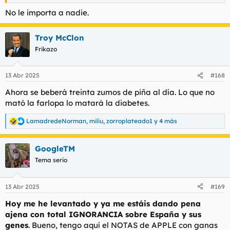
invitado el suculento néctar de piña.
No le importa a nadie.
He ido a una tienda que cierra a las 1:30 (y dan alcohol a esas
horas) y el dueño me ha dicho, mi mujer me ha dicho que ya
Troy McClon
no bebes, joder como nos alegramos, venías a veces mega
puesto. Me alegro un montón en serio... lo ha repetido como 3
Frikazo
veces (no ha invitado al zumo de piña y los donuts)
13 Abr 2025
#168
Como veis cuando voy a por algo soy siempre el mejor, o el
Ahora se beberá treinta zumos de piña al día. Lo que no
mejor de lo mejor o el mejor de lo peor.
mató la farlopa lo matará la diabetes.
LamadredeNorman
,
miliu
,
zorroplateado1
y 4 más
R
e
a
GoogleTM
c
c
Tema serio
i
o
n
13 Abr 2025
#169
e
s
Hoy me he levantado y ya me estáis dando pena
:
ajena con total IGNORANCIA sobre España y sus
genes
. Bueno, tengo aquí el NOTAS de APPLE con ganas