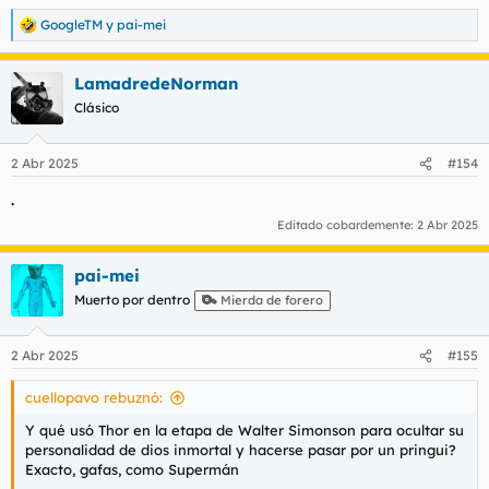
GoogleTM
y
pai-mei
R
e
a
LamadredeNorman
c
c
Clásico
i
o
n
2 Abr 2025
#154
e
s
.
:
Editado cobardemente:
2 Abr 2025
pai-mei
Muerto por dentro
Mierda de forero
2 Abr 2025
#155
cuellopavo rebuznó:
Y qué usó Thor en la etapa de Walter Simonson para ocultar su
personalidad de dios inmortal y hacerse pasar por un pringui?
Exacto, gafas, como Supermán