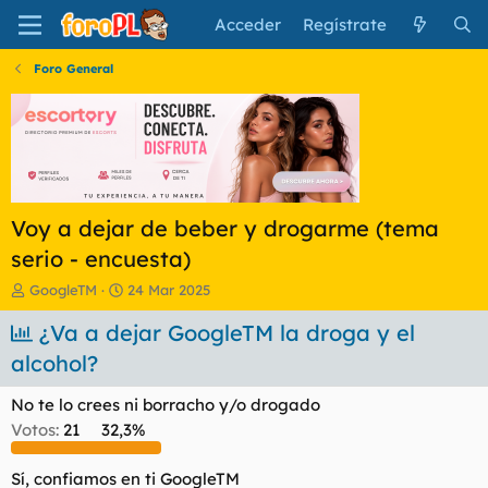
Acceder
Regístrate
Foro General
Voy a dejar de beber y drogarme (tema
serio - encuesta)
I
F
GoogleTM
24 Mar 2025
n
e
i
¿Va a dejar GoogleTM la droga y el
c
c
h
alcohol?
i
a
a
d
No te lo crees ni borracho y/o drogado
d
e
o
i
Votos:
21
32,3%
r
n
d
i
Sí, confiamos en ti GoogleTM
e
c