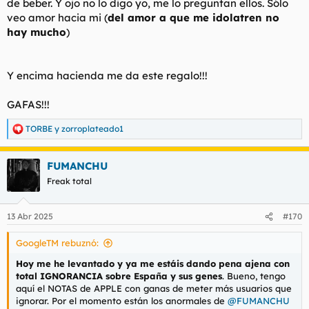
de beber. Y ojo no lo digo yo, me lo preguntan ellos. Sólo
veo amor hacia mi (
del amor a que me idolatren no
hay mucho
)
Y encima hacienda me da este regalo!!!
GAFAS!!!
TORBE
y
zorroplateado1
R
e
a
FUMANCHU
c
c
Freak total
i
o
n
13 Abr 2025
#170
e
s
GoogleTM rebuznó:
:
Hoy me he levantado y ya me estáis dando pena ajena con
total IGNORANCIA sobre España y sus genes
. Bueno, tengo
aquí el NOTAS de APPLE con ganas de meter más usuarios que
ignorar. Por el momento están los anormales de
@FUMANCHU