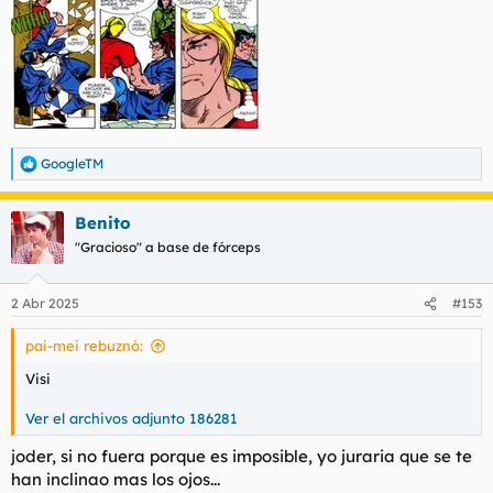
GoogleTM
R
e
a
Benito
c
c
"Gracioso" a base de fórceps
i
o
n
2 Abr 2025
#153
e
s
pai-mei rebuznó:
:
Visi
Ver el archivos adjunto 186281
joder, si no fuera porque es imposible, yo juraria que se te
han inclinao mas los ojos...