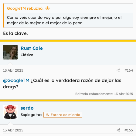
s
GoogleTM rebuznó:
:
Como veis cuando voy a por algo soy siempre el mejor, o el
mejor de lo mejor o el mejor de lo peor.
Es la clave.
Rust Cole
Clásico
13 Abr 2025
#164
@GoogleTM
¿Cuál es la verdadera razón de dejar las
drags?
Editado cobardemente:
13 Abr 2025
serdo
Soplagaitas
Forero de mierda
13 Abr 2025
#165