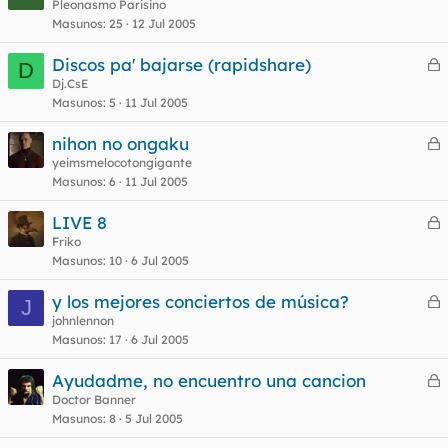
e
Pleonasmo Parisino
Masunos
25
12 Jul 2005
r
o
r
Discos pa' bajarse (rapidshare)
D
e
Dj.CsE
Masunos
5
11 Jul 2005
r
o
r
nihon no ongaku
e
yeimsmelocotongigante
Masunos
6
11 Jul 2005
r
o
r
LIVE 8
e
Friko
Masunos
10
6 Jul 2005
r
o
r
y los mejores conciertos de música?
J
e
johnlennon
Masunos
17
6 Jul 2005
r
o
r
Ayudadme, no encuentro una cancion
e
Doctor Banner
Masunos
8
5 Jul 2005
r
o
r