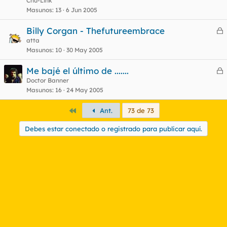
Chu-Link
o
r
Masunos
13
6 Jun 2005
Billy Corgan - Thefutureembrace
e
atta
o
Masunos
10
30 May 2005
r
r
Me bajé el último de .......
e
Doctor Banner
Masunos
16
24 May 2005
r
o
r
Primero
Ant.
73 de 73
Debes estar conectado o registrado para publicar aquí.
o