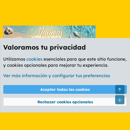
Valoramos tu privacidad
Utilizamos
cookies
esenciales para que este sitio funcione,
y cookies opcionales para mejorar tu experiencia.
OCIO
Ver más información y configurar tus preferencias
Cookies
PL OLDSTYLE AMARILLO
Cambiar fuente
Español (ES)
Arri
Aceptar todas las cookies
Contáctanos
Términos y reglas
Política de privacidad
Ayuda
R
Pie
S
Rechazar cookies opcionales
S
®
Community platform by XenForo
© 2010-2026 XenForo Ltd.