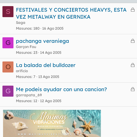
FESTIVALES Y CONCIERTOS HEAVYS, ESTA
S
e
VEZ METALWAY EN GERNIKA
r
Saga
r
Masunos
180
16 Ago 2005
pachanga veraniega
G
e
Garçon Fou
o
Masunos
23
14 Ago 2005
r
r
La balada del bulldozer
O
e
orificio
Masunos
7
13 Ago 2005
r
o
r
Me podeis ayudar con una cancion?
G
e
garrapata_69
Masunos
12
12 Ago 2005
r
o
r
o