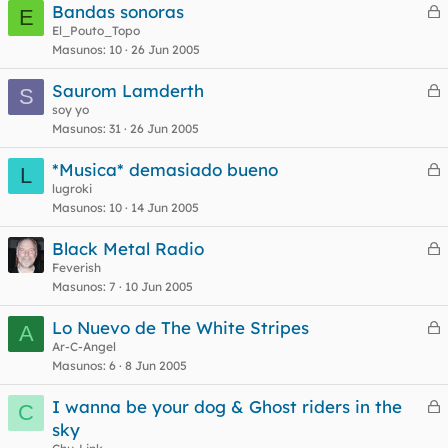
Bandas sonoras
E
e
El_Pouto_Topo
Masunos
10
26 Jun 2005
r
o
r
Saurom Lamderth
S
e
soy yo
Masunos
31
26 Jun 2005
r
o
r
*Musica* demasiado bueno
L
e
lugroki
Masunos
10
14 Jun 2005
r
o
r
Black Metal Radio
e
Feverish
Masunos
7
10 Jun 2005
r
o
r
Lo Nuevo de The White Stripes
A
e
Ar-C-Angel
Masunos
6
8 Jun 2005
r
o
r
I wanna be your dog & Ghost riders in the
C
e
sky
r