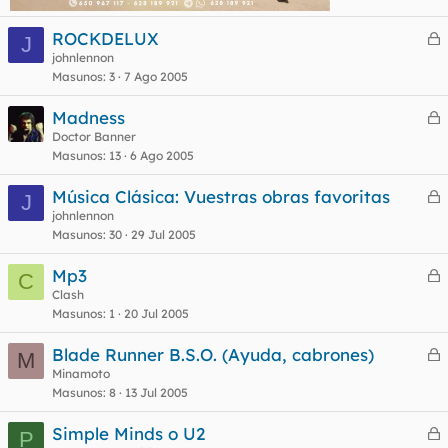
ROCKDELUX
J
e
johnlennon
Masunos
3
7 Ago 2005
r
r
Madness
e
Doctor Banner
Masunos
13
6 Ago 2005
r
o
r
Música Clásica: Vuestras obras favoritas
J
e
johnlennon
Masunos
30
29 Jul 2005
r
o
r
Mp3
C
e
Clash
Masunos
1
20 Jul 2005
r
o
r
Blade Runner B.S.O. (Ayuda, cabrones)
M
e
Minamoto
Masunos
8
13 Jul 2005
r
o
r
Simple Minds o U2
P