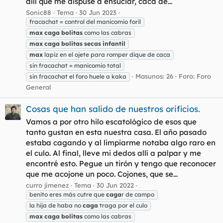
allí que me dispuse a ensuciar, caca de...
Sonic88
Tema
30 Jun 2023
fracachat = control del manicomio foril
max
caga
bolitas
como las cabras
max
caga
bolitas
secas
infantil
max
lapiz en el ojete para romper dique de caca
sin fracachat = manicomio total
Masunos: 26
Foro:
Foro
sin fracachat el foro huele a kaka
General
Cosas que han salido de nuestros orificios.
Vamos a por otro hilo escatológico de esos que
tanto gustan en esta nuestra casa. El año pasado
estaba cagando y al limpiarme notaba algo raro en
el culo. Al final, lleve mi dedos allí a palpar y me
encontré esto. Pegue un tirón y tengo que reconocer
que me acojone un poco. Cojones, que se...
curro jimenez
Tema
30 Jun 2022
benito eres más cutre que
caga
r de campo
la hija de haba no
caga
traga por el culo
max
caga
bolitas
como las cabras