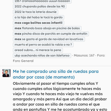
1357 cromosomaaaaas uuuun baaaan
2022 chupando pollas desde los 90
2022 le toco la loteria downie
a la hija del haba le tocó lo gordo
max
caga
bolitas
secas
infantil
max
flotando boca abajo en piscina de bolas
max
pincha disco de parchís en cumple de antoñín
max
se gasta el gordo de navidad en lavativas
muerto el perro se acabó la rabia o no ?
oread subno... ni merece la pena
Masunos: 167
Foro:
ubp acechando niños de san ildefonso
Foro General
Me he comprado una silla de ruedas para
andar por casa (de momento)
Obviamente al pasar el tiempo cumples años Y
cuando cumples años lógicamente te haces más
viejo Y cuando te haces más viejo te vuelves más
amargado y más perro Así que un día decidí probar
a andar por casa en silla de ruedas como el que
anda en pantuflas Y me he acostumbrado ya y esto