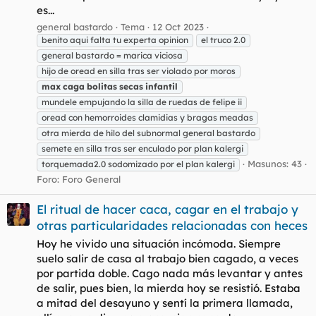
es...
general bastardo
Tema
12 Oct 2023
benito aqui falta tu experta opinion
el truco 2.0
general bastardo = marica viciosa
hijo de oread en silla tras ser violado por moros
max
caga
bolitas
secas
infantil
mundele empujando la silla de ruedas de felipe ii
oread con hemorroides clamidias y bragas meadas
otra mierda de hilo del subnormal general bastardo
semete en silla tras ser enculado por plan kalergi
Masunos: 43
torquemada2.0 sodomizado por el plan kalergi
Foro:
Foro General
El ritual de hacer caca, cagar en el trabajo y
otras particularidades relacionadas con heces
Hoy he vivido una situación incómoda. Siempre
suelo salir de casa al trabajo bien cagado, a veces
por partida doble. Cago nada más levantar y antes
de salir, pues bien, la mierda hoy se resistió. Estaba
a mitad del desayuno y sentí la primera llamada,