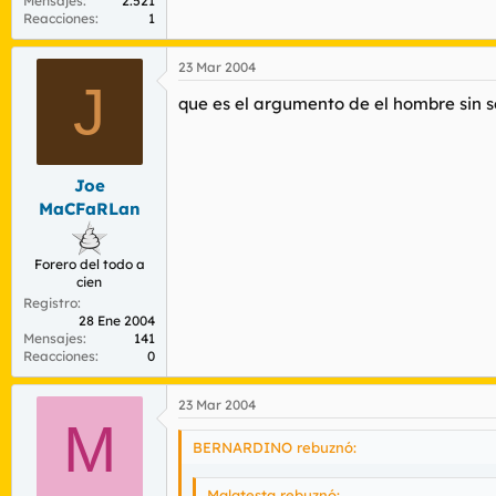
Mensajes
2.521
Reacciones
1
23 Mar 2004
J
que es el argumento de el hombre sin 
Joe
MaCFaRLan
Forero del todo a
cien
Registro
28 Ene 2004
Mensajes
141
Reacciones
0
23 Mar 2004
M
BERNARDINO rebuznó:
Malatesta rebuznó: