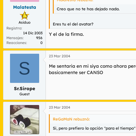
Malatesta
Creo que no te has dejado nada.
Asiduo
Eres tu el del avatar?
Registro
14 Dic 2003
Y el de la firma.
Mensajes
956
Reacciones
0
23 Mar 2004
S
Me sentaria en mi siya como ahora per
basicamente ser CANSO
Sr.Sirope
Guest
23 Mar 2004
ReGaMaN rebuznó:
Si, pero prefiero la opción "para el tiempo"