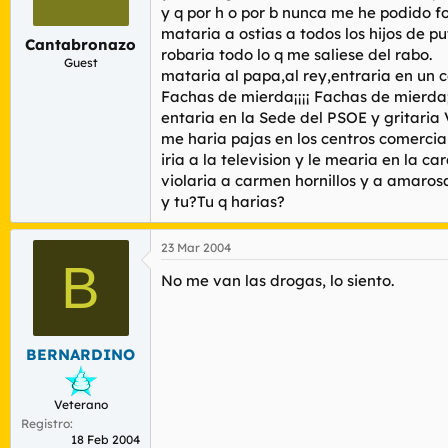
r
n
y q por h o por b nunca me he podido fol
d
i
mataria a ostias a todos los hijos de pu
Cantabronazo
e
c
robaria todo lo q me saliese del rabo.
l
i
Guest
mataria al papa,al rey,entraria en un 
t
o
Fachas de mierda¡¡¡¡ Fachas de mierda¡¡
e
m
entaria en la Sede del PSOE y gritaria
a
me haria pajas en los centros comercia
iria a la television y le mearia en la 
violaria a carmen hornillos y a amaros
y tu?Tu q harias?
23 Mar 2004
B
No me van las drogas, lo siento.
BERNARDINO
Veterano
Registro
18 Feb 2004