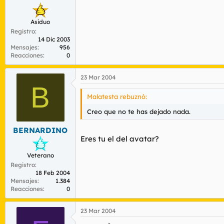
Asiduo
Registro
14 Dic 2003
Mensajes
956
Reacciones
0
23 Mar 2004
B
Malatesta rebuznó:
Creo que no te has dejado nada.
BERNARDINO
Eres tu el del avatar?
Veterano
Registro
18 Feb 2004
Mensajes
1.384
Reacciones
0
23 Mar 2004