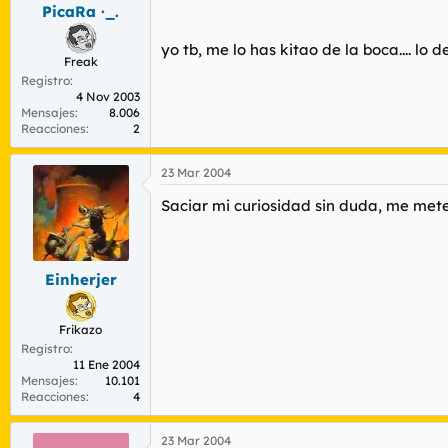
PicaRa ·_.
yo tb, me lo has kitao de la boca.... lo
Freak
Registro
4 Nov 2003
Mensajes
8.006
Reacciones
2
23 Mar 2004
Saciar mi curiosidad sin duda, me meterí
Einherjer
Frikazo
Registro
11 Ene 2004
Mensajes
10.101
Reacciones
4
23 Mar 2004