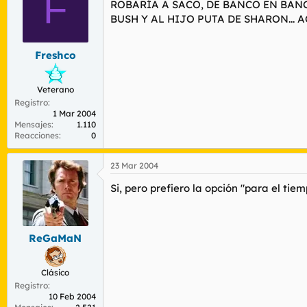
F
ROBARÍA A SACO, DE BANCO EN BAN
BUSH Y AL HIJO PUTA DE SHARON... 
Freshco
Veterano
Registro
1 Mar 2004
Mensajes
1.110
Reacciones
0
23 Mar 2004
Si, pero prefiero la opción "para el tie
ReGaMaN
Clásico
Registro
10 Feb 2004