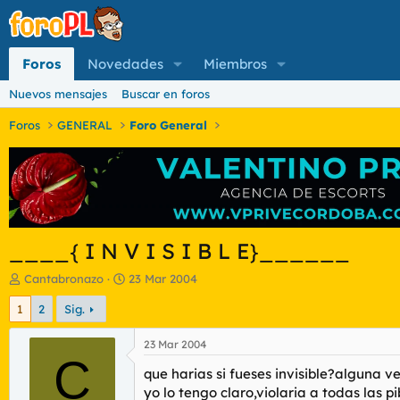
Foros
Novedades
Miembros
Nuevos mensajes
Buscar en foros
Foros
GENERAL
Foro General
____{ I N V I S I B L E}______
I
F
Cantabronazo
23 Mar 2004
n
e
1
2
Sig.
i
c
c
h
i
a
23 Mar 2004
a
C
d
que harias si fueses invisible?alguna v
d
e
o
i
yo lo tengo claro,violaria a todas las p