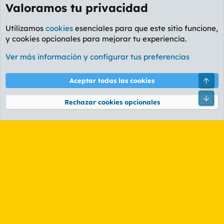
Valoramos tu privacidad
Utilizamos
cookies
esenciales para que este sitio funcione,
y cookies opcionales para mejorar tu experiencia.
Foro General
Ver más información y configurar tus preferencias
Cookies
PL OLDSTYLE AMARILLO
Cambiar fuente
Español (ES)
Arri
Aceptar todas las cookies
Contáctanos
Términos y reglas
Política de privacidad
Ayuda
R
Pie
S
Rechazar cookies opcionales
S
®
Community platform by XenForo
© 2010-2026 XenForo Ltd.