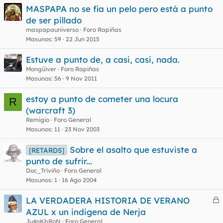
MASPAPA no se fía un pelo pero está a punto
de ser pillado
maspapauniverso
Foro Rapiñas
Masunos
59
22 Jun 2015
Estuve a punto de, a casi, casi, nada.
Mongüiver
Foro Rapiñas
Masunos
56
9 Nov 2011
estoy a punto de cometer una locura
R
(warcraft 3)
Remigio
Foro General
Masunos
11
23 Nov 2003
Sobre el asalto que estuviste a
[RETARDS]
punto de sufrir...
Doc_Triviño
Foro General
Masunos
1
16 Ago 2004
LA VERDADERA HISTORIA DE VERANO
e
AZUL x un indigena de Nerja
r
Ju4nKbRoN
Foro General