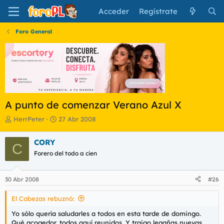
Acceder
Regístrate
Foro General
A punto de comenzar Verano Azul X
I
F
HerrPeter
27 Abr 2008
n
e
i
c
CORY
C
c
h
Forero del todo a cien
i
a
a
d
d
e
30 Abr 2008
#26
o
i
r
n
El Cabezas rebuznó:
d
i
e
c
Yo sólo quería saludarles a todos en esta tarde de domingo.
l
i
Qué acogedor, todos aquí reunidos. Y traigo legañas nuevas.