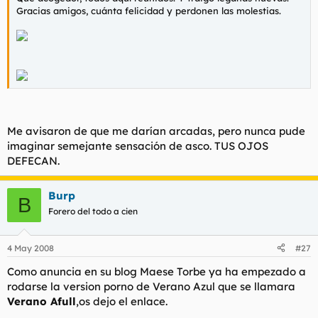
t
o
Gracias amigos, cuánta felicidad y perdonen las molestias.
e
m
a
Me avisaron de que me darían arcadas, pero nunca pude
imaginar semejante sensación de asco. TUS OJOS
DEFECAN.
Burp
B
Forero del todo a cien
4 May 2008
#27
Como anuncia en su blog Maese Torbe ya ha empezado a
rodarse la version porno de Verano Azul que se llamara
Verano Afull
,os dejo el enlace.