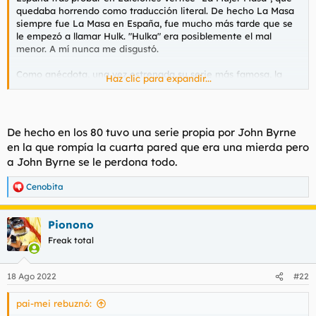
quedaba horrendo como traducción literal. De hecho La Masa
siempre fue La Masa en España, fue mucho más tarde que se
le empezó a llamar Hulk. "Hulka" era posiblemente el mal
menor. A mí nunca me disgustó.
Como anécdota, una vez estrenada su serie más famosa, la
Haz clic para expandir...
que le hizo el famoso John Byrne en 1989, y que es la base
tanto en tono como en tratamiento de esta serie de TV (lo de
la cuarta pared lo sacan de ahí), se acuñó un juego de palabras
que durante los años 90 se utilizó bastante: "Shulkie", algo
De hecho en los 80 tuvo una serie propia por John Byrne
parecido a los diminutivos yankis como "Susie" para "Susan",
en la que rompía la cuarta pared que era una mierda pero
por ejemplo.
a John Byrne se le perdona todo.
Con lo bien que ibas y la jodiste...
Cenobita
R
En absoluto cayó en ningún olvido el personaje. Si bien nunca
e
a
ha llegado a tener el impacto de Hulk, Hulka tuvo dos series
Pionono
c
propias, una saga completa en la colección Marvel Comics
c
Presents y ha sido miembro de Vengadores varias veces e
Freak total
i
incluso llegó a sustituir a La Cosa en Los 4 Fantásticos durante
o
un tiempo, y además siempre ha estado presente en todas las
n
18 Ago 2022
#22
sagas importantes de Marvel. Olvido mis cojones.
e
s
EDITO: acabo de ver que has puesto un copypaste de El
pai-mei rebuznó:
:
Mundo. La edad de oro del periodismo, me cago en la virgen.