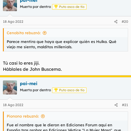
pai-mei
Muerto por dentro
Puto asco de tío
18 Ago 2022
#20
Cenobita rebuznó:
Parece mentira que haya que explicar quién es Hulka. Qué
viejo me siento, malditos millenials.
Tú casi lo eres jiji.
Háblales de John Buscema.
pai-mei
Muerto por dentro
Puto asco de tío
18 Ago 2022
#21
Pionono rebuznó:
Fue el nombre que le dieron en Ediciones Forum aquí en
España tras probar en Ediciones Vértice "La Mujer Masa", que