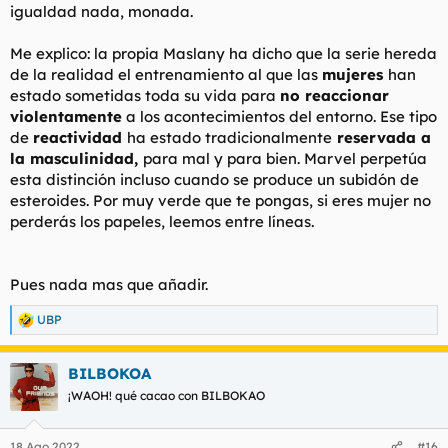
igualdad nada, monada.
Me explico: la propia Maslany ha dicho que la serie hereda
de la realidad el entrenamiento al que las
mujeres
han
estado sometidas toda su vida para
no reaccionar
violentamente
a los acontecimientos del entorno. Ese tipo
de
reactividad
ha estado tradicionalmente
reservada a
la masculinidad,
para mal y para bien. Marvel perpetúa
esta distinción incluso cuando se produce un subidón de
esteroides. Por muy verde que te pongas, si eres mujer no
perderás los papeles, leemos entre líneas.
Pues nada mas que añadir.
UBP
R
e
a
BILBOKOA
c
c
¡WAOH! qué cacao con BILBOKAO
i
o
n
18 Ago 2022
#16