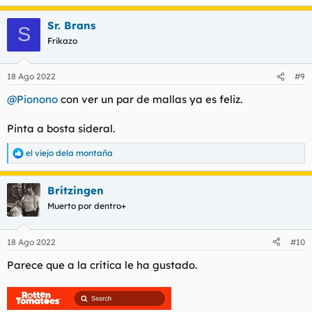
Sr. Brans
S
Frikazo
18 Ago 2022
#9
@Pionono
con ver un par de mallas ya es feliz.
Pinta a bosta sideral.
el viejo dela montaña
R
e
a
Britzingen
c
c
Muerto por dentro+
i
o
n
18 Ago 2022
#10
e
s
Parece que a la crítica le ha gustado.
: