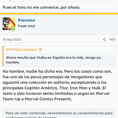
e
s
Pues el tono no me convence, por ahora.
:
Pionono
Freak total
18 Ago 2022
#25
SPETNAZ rebuznó:
Ahora resulta que Hulka en España era lo más, venga ya
hombre.
No hombre, nadie ha dicho eso. Pero las cosas como son,
fue uno de los pocos personajes de Vengadores que
aguantó una colección en solitario, exceptuando a los
principales Capitán América, Thor, Iron Man y Hulk. El
resto o sólo tuvieron series limitadas o sagas en Marvel
Team-Up o Marvel Comics Presents.
Para ver este contenido, necesitaremos su consentimiento para
configurar cookies de terceros.