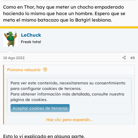
Como en Thor, hay que meter un chocho empoderado
haciendo lo mismo que hace un hombre. Espero que se
meta el mismo batacazo que la Batgirl lesbiana.
LeChuck
Freak total
18 Ago 2022
#8
Pionono rebuznó:
Para ver este contenido, necesitaremos su consentimiento
para configurar cookies de terceros.
Para obtener información más detallada, consulte nuestra
página de cookies
.
Aceptar cookies de terceros
Haz clic para expandir...
Lo primero que hay que decir en positivo es que por fortuna,
aunque incomprensiblemente, la calidad de los FX es muy
Esto lo vi explicado en alguna parte.