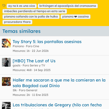
E
ay no k es una xica
britzingen el apocalipsis del cromosoma
t
imbeciles perdiendo el tiempo en esta serie
i
pionono soñando con la polla de hulka
pionono ❤️ cocaína
q
procuradora thora
u
e
Temas similares
t
a
s
Toy Story 5: las pantallas asesinas
Pionono
Foro Cine
Masunos
16
22 Jun 2026
[HBO] The Last of Us
goals
Foro Series y TV
Masunos
468
14 Sep 2025
Haller me sacaron a que me la comieran en la
sala Bagdad cual Dinio
Slk
Foro General
Masunos
26
11 Ene 2023
Las tribulaciones de Gregory (hilo con fecha