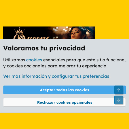
Valoramos tu privacidad
Utilizamos
cookies
esenciales para que este sitio funcione,
y cookies opcionales para mejorar tu experiencia.
Foro Series y TV
Ver más información y configurar tus preferencias
Cookies
PL OLDSTYLE AMARILLO
Cambiar fuente
Español (ES)
Arri
Aceptar todas las cookies
Contáctanos
Términos y reglas
Política de privacidad
Ayuda
R
Pie
S
Rechazar cookies opcionales
S
®
Community platform by XenForo
© 2010-2026 XenForo Ltd.