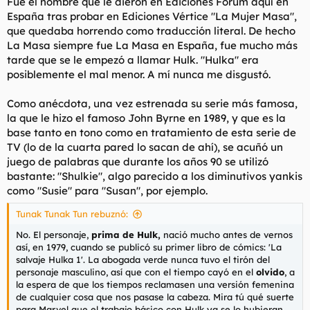
Fue el nombre que le dieron en Ediciones Forum aquí en
España tras probar en Ediciones Vértice "La Mujer Masa",
que quedaba horrendo como traducción literal. De hecho
La Masa siempre fue La Masa en España, fue mucho más
tarde que se le empezó a llamar Hulk. "Hulka" era
posiblemente el mal menor. A mí nunca me disgustó.
Como anécdota, una vez estrenada su serie más famosa,
la que le hizo el famoso John Byrne en 1989, y que es la
base tanto en tono como en tratamiento de esta serie de
TV (lo de la cuarta pared lo sacan de ahí), se acuñó un
juego de palabras que durante los años 90 se utilizó
bastante: "Shulkie", algo parecido a los diminutivos yankis
como "Susie" para "Susan", por ejemplo.
Tunak Tunak Tun rebuznó:
No. El personaje,
prima de Hulk,
nació mucho antes de vernos
así, en 1979, cuando se publicó su primer libro de cómics: 'La
salvaje Hulka 1'. La abogada verde nunca tuvo el tirón del
personaje masculino, así que con el tiempo cayó en el
olvido
, a
la espera de que los tiempos reclamasen una versión femenina
de cualquier cosa que nos pasase la cabeza. Mira tú qué suerte
para Marvel que el trabajo básico con Hulk ya se lo hubieran