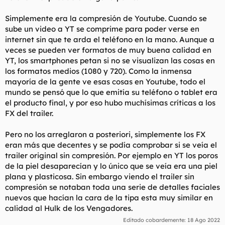
superior al trailer que tanto mosqueó a la peña. Y digo
incomprensiblemente porque no entiendo por qué lanzaron un
Simplemente era la compresión de Youtube. Cuando se
trailer con unos FX a medio camino.
sube un video a YT se comprime para poder verse en
internet sin que te arda el teléfono en la mano. Aunque a
veces se pueden ver formatos de muy buena calidad en
YT, los smartphones petan si no se visualizan las cosas en
los formatos medios (1080 y 720). Como la inmensa
mayoría de la gente ve esas cosas en Youtube, todo el
mundo se pensó que lo que emitía su teléfono o tablet era
el producto final, y por eso hubo muchísimas críticas a los
FX del trailer.
Pero no los arreglaron a posteriori, simplemente los FX
eran más que decentes y se podía comprobar si se veía el
trailer original sin compresión. Por ejemplo en YT los poros
de la piel desaparecían y lo único que se veía era una piel
plana y plasticosa. Sin embargo viendo el trailer sin
compresión se notaban toda una serie de detalles faciales
nuevos que hacían la cara de la tipa esta muy similar en
calidad al Hulk de los Vengadores.
Editado cobardemente:
18 Ago 2022