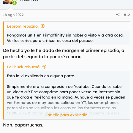
i
o
n
18 Ago 2022
#12
e
s
Lebrom rebuznó:
:
Pongamos un 1 en Filmaffinity sin haberla visto y a otra cosa.
Ver las series para criticar es cosa del pasado.
De hecho yo le he dado de margen el primer episodio, a
partir del segundo la pondré a parir.
LeChuck rebuznó:
Esto lo vi explicado en alguna parte.
Simplemente era la compresión de Youtube. Cuando se sube
un video a YT se comprime para poder verse en internet sin
que te arda el teléfono en la mano. Aunque a veces se pueden
ver formatos de muy buena calidad en YT, los smartphones
petan si no se visualizan las cosas en los formatos medios
(1080 y 720). Como la inmensa mayoría de la gente ve esas
Haz clic para expandir...
cosas en Youtube, todo el mundo se pensó que lo que emitía su
teléfono o tablet era el producto final, y por eso hubo
Nah, paparruchas.
muchísimas críticas a los FX del trailer.