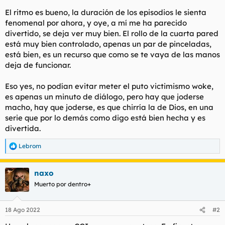
El ritmo es bueno, la duración de los episodios le sienta
fenomenal por ahora, y oye, a mí me ha parecido
divertido, se deja ver muy bien. El rollo de la cuarta pared
está muy bien controlado, apenas un par de pinceladas,
está bien, es un recurso que como se te vaya de las manos
deja de funcionar.
Eso yes, no podían evitar meter el puto victimismo woke,
es apenas un minuto de diálogo, pero hay que joderse
macho, hay que joderse, es que chirría la de Dios, en una
serie que por lo demás como digo está bien hecha y es
divertida.
Lebrom
R
e
a
naxo
c
c
Muerto por dentro+
i
o
n
18 Ago 2022
#2
e
s