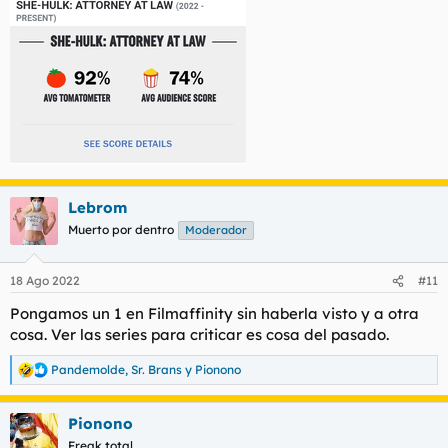
Lebrom
Muerto por dentro
Moderador
18 Ago 2022
#11
Pongamos un 1 en Filmaffinity sin haberla visto y a otra
cosa. Ver las series para criticar es cosa del pasado.
Pandemolde
,
Sr. Brans
y
Pionono
R
e
a
Pionono
c
c
Freak total