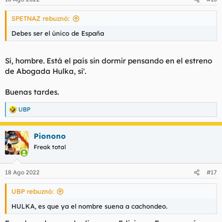
e
s
SPETNAZ rebuznó:
:
Debes ser el único de España
Sí, hombre. Está el país sin dormir pensando en el estreno
de
Abogada Hulka,
sí'.
Buenas tardes.
UBP
R
e
a
Pionono
c
c
Freak total
i
o
n
18 Ago 2022
#17
e
s
UBP rebuznó:
:
HULKA, es que ya el nombre suena a cachondeo.