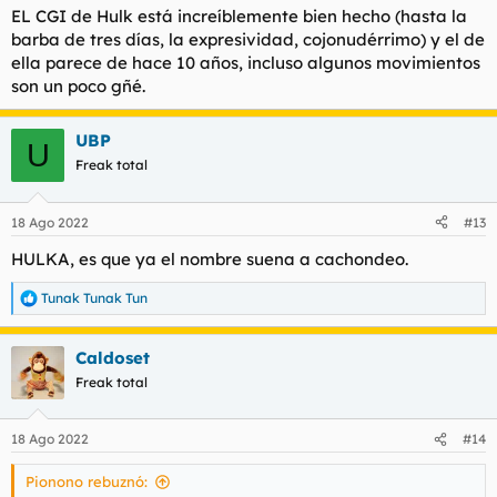
EL CGI de Hulk está increíblemente bien hecho (hasta la
Pero no los arreglaron a posteriori, simplemente los FX eran
barba de tres días, la expresividad, cojonudérrimo) y el de
más que decentes y se podía comprobar si se veía el trailer
ella parece de hace 10 años, incluso algunos movimientos
original sin compresión. Por ejemplo en YT los poros de la piel
son un poco gñé.
desaparecían y lo único que se veía era una piel plana y
plasticosa. Sin embargo viendo el trailer sin compresión se
notaban toda una serie de detalles faciales nuevos que hacían
UBP
la cara de la tipa esta muy similar en calidad al Hulk de los
U
Vengadores.
Freak total
18 Ago 2022
#13
HULKA, es que ya el nombre suena a cachondeo.
Tunak Tunak Tun
R
e
a
Caldoset
c
c
Freak total
i
o
n
18 Ago 2022
#14
e
s
Pionono rebuznó:
: