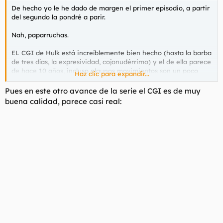
De hecho yo le he dado de margen el primer episodio, a partir
del segundo la pondré a parir.
Nah, paparruchas.
EL CGI de Hulk está increíblemente bien hecho (hasta la barba
de tres días, la expresividad, cojonudérrimo) y el de ella parece
de hace 10 años, incluso algunos movimientos son un poco
Haz clic para expandir...
gñé.
Pues en este otro avance de la serie el CGI es de muy
buena calidad, parece casi real: