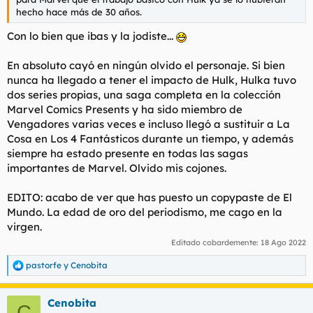
hecho hace más de 30 años.
Con lo bien que ibas y la jodiste...
En absoluto cayó en ningún olvido el personaje. Si bien
nunca ha llegado a tener el impacto de Hulk, Hulka tuvo
dos series propias, una saga completa en la colección
Marvel Comics Presents y ha sido miembro de
Vengadores varias veces e incluso llegó a sustituir a La
Cosa en Los 4 Fantásticos durante un tiempo, y además
siempre ha estado presente en todas las sagas
importantes de Marvel. Olvido mis cojones.
EDITO: acabo de ver que has puesto un copypaste de El
Mundo. La edad de oro del periodismo, me cago en la
virgen.
Editado cobardemente:
18 Ago 2022
pastorfe
y
Cenobita
R
e
a
Cenobita
c
C