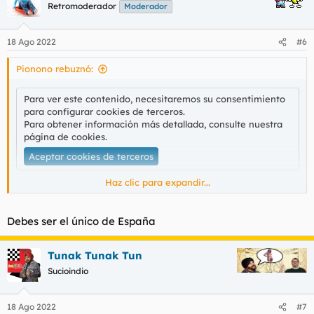
Retromoderador
Moderador
18 Ago 2022
#6
Pionono rebuznó:
Para ver este contenido, necesitaremos su consentimiento
para configurar cookies de terceros.
Para obtener información más detallada, consulte nuestra
página de cookies
.
Aceptar cookies de terceros
Haz clic para expandir...
Bueno pues ya tenemos nueva serie sobre uno de mis
personajes preferidos de Marvel.
Debes ser el único de España
Tunak Tunak Tun
Sucioindio
18 Ago 2022
#7