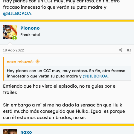
Hay planos con un CGI muy, muy cantoso. En fin, otro
:
fracaso innecesario que verán su puta madre y
@BILBOKOA
.
Pionono
Freak total
18 Ago 2022
#3
naxo rebuznó:
Hay planos con un CGI muy, muy cantoso. En fin, otro fracaso
innecesario que verán su puta madre y
@BILBOKOA
.
Entiendo que has visto el episodio, no te guíes por el
trailer.
Sin embargo a mí sí me ha dado la sensación que Hulk
está mucho más conseguido que Hulka. Igual es porque
con él estamos acostumbrados, no se.
naxo