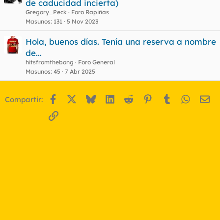
de caducidad incierta)
Gregory_Peck
Foro Rapiñas
Masunos
131
5 Nov 2023
Hola, buenos días. Tenía una reserva a nombre
de...
hitsfromthebong
Foro General
Masunos
45
7 Abr 2025
Facebook
X
Bluesky
LinkedIn
Reddit
Pinterest
Tumblr
WhatsA
Em
Compartir:
Enlace