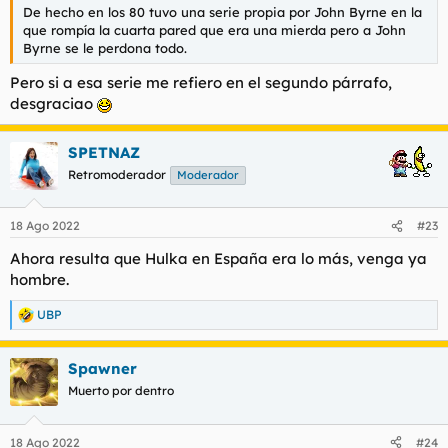
De hecho en los 80 tuvo una serie propia por John Byrne en la
que rompía la cuarta pared que era una mierda pero a John
Byrne se le perdona todo.
Pero si a esa serie me refiero en el segundo párrafo,
desgraciao
SPETNAZ
Retromoderador
Moderador
18 Ago 2022
#23
Ahora resulta que Hulka en España era lo más, venga ya
hombre.
UBP
R
e
a
Spawner
c
c
Muerto por dentro
i
o
n
18 Ago 2022
#24