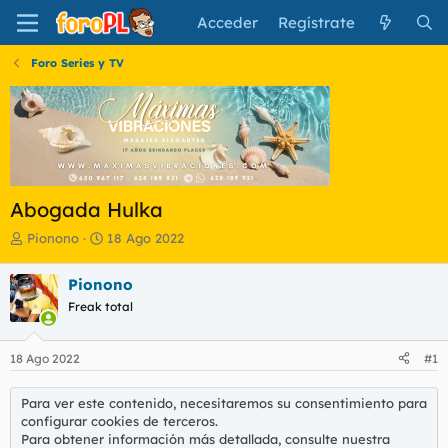
Acceder
Regístrate
Foro Series y TV
Abogada Hulka
I
F
Pionono
18 Ago 2022
n
e
i
c
Pionono
c
h
Freak total
i
a
a
d
d
e
18 Ago 2022
#1
o
i
r
n
d
i
Para ver este contenido, necesitaremos su consentimiento para
e
c
configurar cookies de terceros.
l
i
Para obtener información más detallada, consulte nuestra