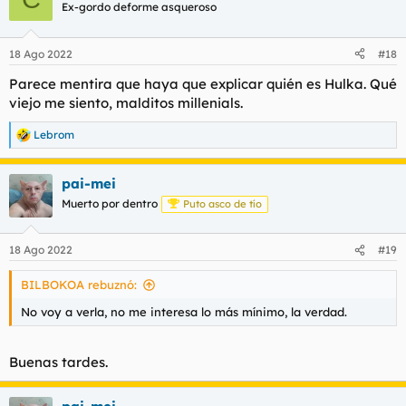
c
Ex-gordo deforme asqueroso
i
o
n
18 Ago 2022
#18
e
s
Parece mentira que haya que explicar quién es Hulka. Qué
:
viejo me siento, malditos millenials.
Lebrom
R
e
a
pai-mei
c
c
Muerto por dentro
Puto asco de tío
i
o
n
18 Ago 2022
#19
e
s
BILBOKOA rebuznó:
:
No voy a verla, no me interesa lo más mínimo, la verdad.
Buenas tardes.