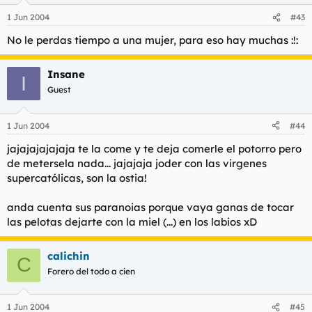
1 Jun 2004
#43
No le perdas tiempo a una mujer, para eso hay muchas :!:
Insane
I
Guest
1 Jun 2004
#44
jajajajajajaja te la come y te deja comerle el potorro pero
de metersela nada... jajajaja joder con las virgenes
supercatólicas, son la ostia!
anda cuenta sus paranoias porque vaya ganas de tocar
las pelotas dejarte con la miel (...) en los labios xD
calichin
C
Forero del todo a cien
1 Jun 2004
#45