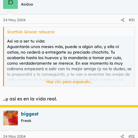
B
Asiduo
24 May 2004
#31
Scottish Grocer rebuznó:
Así va a ser tu vida:
Aguantarás unos meses más, puede a algún año, y ella ni
ostias, no cederá a entregarte su preciado chochito. Tu
acabarás hasta los huevos y la mandarás a tomar por culo,
como verdaderamente se merece. En ese momento la muy
cabrona empezará a salir con tu mejor amigo (y no lo dudes, se
lo propondrá y lo conseguirá), y te van a reventar las orejas de
oirle contar a tu hasta entonces colega lo bien q folla tu ex-
Haz clic para expandir...
novia, no veas q filetones se van a pegar en tu presencia...
Déjala. Una novia q no quiere follar seguro q te amarga la vida.
...y así es en la vida real.
biggest
Freak
24 May 2004
#32