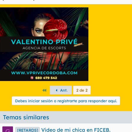
Primero
Ant.
2 de 2
Debes iniciar sesión o registrarte para responder aquí.
Temas similares
Video de mi chica en FICEB.
[RETARDS]
G