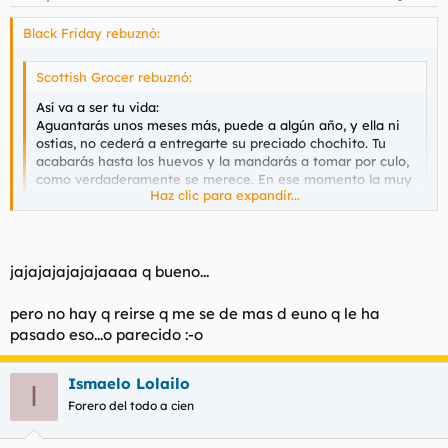
Black Friday rebuznó:
Scottish Grocer rebuznó:
Así va a ser tu vida:
Aguantarás unos meses más, puede a algún año, y ella ni
ostias, no cederá a entregarte su preciado chochito. Tu
acabarás hasta los huevos y la mandarás a tomar por culo,
como verdaderamente se merece. En ese momento la muy
Haz clic para expandir...
cabrona empezará a salir con tu mejor amigo (y no lo
dudes, se lo propondrá y lo conseguirá), y te van a reventar
las orejas de oirle contar a tu hasta entonces colega lo bien
Haz clic para expandir...
q folla tu ex-novia, no veas q filetones se van a pegar en tu
presencia...
jajajajajajajaaaa q bueno...
Déjala. Una novia q no quiere follar seguro q te amarga la
...y así es en la vida real.
vida.
pero no hay q reirse q me se de mas d euno q le ha
pasado eso...o parecido :-o
Ismaelo Lolailo
I
Forero del todo a cien