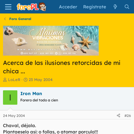
Acceder
Regístrate
Foro General
Acerca de las ilusiones retorcidas de mi
chica ...
I
F
LoLeR
23 May 2004
n
e
i
c
Iron Man
I
c
h
Forero del todo a cien
i
a
a
d
d
e
24 May 2004
#26
o
i
r
n
Chaval, déjala.
d
i
Plantaeselo asi: o follas, o atomar porculo!!!
e
c