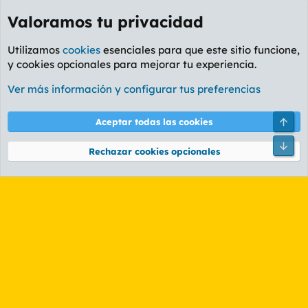
Valoramos tu privacidad
Utilizamos
cookies
esenciales para que este sitio funcione,
y cookies opcionales para mejorar tu experiencia.
Foro General
Ver más información y configurar tus preferencias
Cookies
PL OLDSTYLE AMARILLO
Cambiar fuente
Español (ES)
Arri
Aceptar todas las cookies
Contáctanos
Términos y reglas
Política de privacidad
Ayuda
R
Pie
S
Rechazar cookies opcionales
S
®
Community platform by XenForo
© 2010-2026 XenForo Ltd.