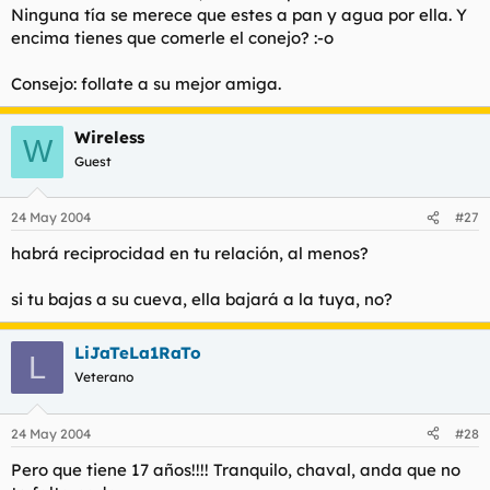
Ninguna tía se merece que estes a pan y agua por ella. Y
l
i
encima tienes que comerle el conejo? :-o
t
o
e
m
Consejo: follate a su mejor amiga.
a
Wireless
W
Guest
24 May 2004
#27
habrá reciprocidad en tu relación, al menos?
si tu bajas a su cueva, ella bajará a la tuya, no?
LiJaTeLa1RaTo
L
Veterano
24 May 2004
#28
Pero que tiene 17 años!!!! Tranquilo, chaval, anda que no