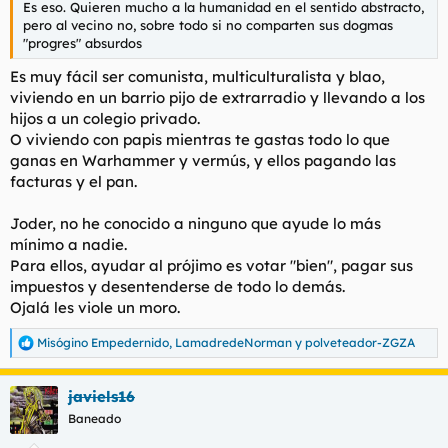
Es eso. Quieren mucho a la humanidad en el sentido abstracto,
l
i
pero al vecino no, sobre todo si no comparten sus dogmas
t
o
"progres" absurdos
e
m
Es muy fácil ser comunista, multiculturalista y blao,
a
viviendo en un barrio pijo de extrarradio y llevando a los
hijos a un colegio privado.
O viviendo con papis mientras te gastas todo lo que
ganas en Warhammer y vermús, y ellos pagando las
facturas y el pan.
Joder, no he conocido a ninguno que ayude lo más
mínimo a nadie.
Para ellos, ayudar al prójimo es votar "bien", pagar sus
impuestos y desentenderse de todo lo demás.
Ojalá les viole un moro.
Misógino Empedernido
,
LamadredeNorman
y
polveteador-ZGZA
R
e
a
javiels16
c
c
Baneado
i
o