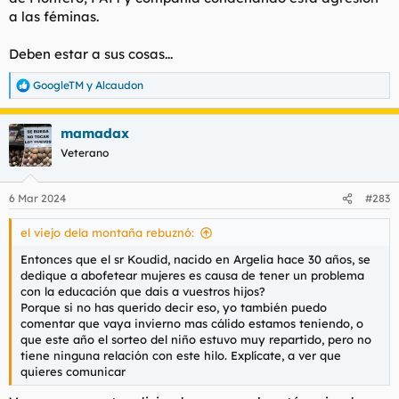
a las féminas.
Deben estar a sus cosas...
GoogleTM
y
Alcaudon
R
e
a
mamadax
c
c
Veterano
i
o
n
6 Mar 2024
#283
e
s
el viejo dela montaña rebuznó:
:
Entonces que el sr Koudid, nacido en Argelia hace 30 años, se
dedique a abofetear mujeres es causa de tener un problema
con la educación que dais a vuestros hijos?
Porque si no has querido decir eso, yo también puedo
comentar que vaya invierno mas cálido estamos teniendo, o
que este año el sorteo del niño estuvo muy repartido, pero no
tiene ninguna relación con este hilo. Explícate, a ver que
quieres comunicar