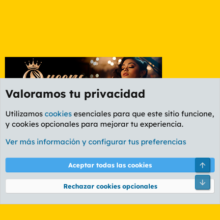
Valoramos tu privacidad
Utilizamos
cookies
esenciales para que este sitio funcione,
y cookies opcionales para mejorar tu experiencia.
Foro General
Ver más información y configurar tus preferencias
Cookies
PL OLDSTYLE AMARILLO
Cambiar fuente
Español (ES)
Arri
Aceptar todas las cookies
Contáctanos
Términos y reglas
Política de privacidad
Ayuda
R
Pie
S
Rechazar cookies opcionales
S
®
Community platform by XenForo
© 2010-2026 XenForo Ltd.