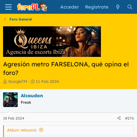
Acceder
Regístrate
Foro General
Agresión metro FARSELONA, qué opina el
foro?
I
F
GoogleTM
11 Feb 2024
n
e
i
c
Alcaudon
c
h
Freak
i
a
a
d
d
e
18 Feb 2024
#276
o
i
r
n
Alduin rebuznó:
d
i
e
c