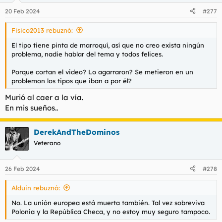
n
20 Feb 2024
#277
e
s
Fisico2013 rebuznó:
:
El tipo tiene pinta de marroquí, así que no creo exista ningún
problema, nadie hablar del tema y todos felices.
Porque cortan el video? Lo agarraron? Se metieron en un
problemon los tipos que iban a por él?
Murió al caer a la vía.
En mis sueños..
DerekAndTheDominos
Veterano
26 Feb 2024
#278
Alduin rebuznó:
No. La unión europea está muerta también. Tal vez sobreviva
Polonia y la República Checa, y no estoy muy seguro tampoco.