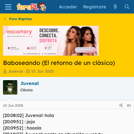
Acceder
Regístrate
Foro Rapiñas
Baboseando (El retorno de un clásico)
I
F
Juvenal
10 Jun 2005
n
e
i
c
Juvenal
c
h
Clásico
i
a
a
d
d
e
10 Jun 2005
#1
o
i
r
n
[20:08:02] Juvenal: hola
d
i
[20:09:51] : jaja
e
c
[20:09:52] : hooola
l
i