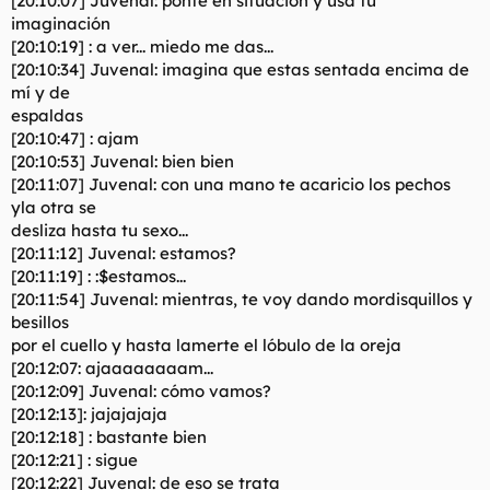
[20:10:07] Juvenal: ponte en situación y usa tu
t
o
imaginación
e
[20:10:19] : a ver... miedo me das...
m
a
[20:10:34] Juvenal: imagina que estas sentada encima de
mí y de
espaldas
[20:10:47] : ajam
[20:10:53] Juvenal: bien bien
[20:11:07] Juvenal: con una mano te acaricio los pechos
yla otra se
desliza hasta tu sexo...
[20:11:12] Juvenal: estamos?
[20:11:19] : :$estamos...
[20:11:54] Juvenal: mientras, te voy dando mordisquillos y
besillos
por el cuello y hasta lamerte el lóbulo de la oreja
[20:12:07: ajaaaaaaaam...
[20:12:09] Juvenal: cómo vamos?
[20:12:13]: jajajajaja
[20:12:18] : bastante bien
[20:12:21] : sigue
[20:12:22] Juvenal: de eso se trata