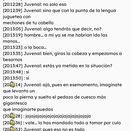
[20:12:28] Juvenal: no solo eso
[20:12:39] Juvenal: sino que con la punta de la lengua
jugueteo con
mechones de tu cabello
[20:13:05] Juvenal: algo tendrás que decir, no?
[20:13:19]: hombre... a mí ya se me habrían ído las
manos...
[20:13:23]: o la boca...
[20:13:35] Juvenal: bien, giras la cabeza y empezamos a
besarnos
[20:13:47] Juvenal: estás ya metida en la situación?
[20:13:48] : sí
[20:13:50] : sí
[20
14] Juvenal: ajá, pues en esemomento, imaginate
que levanto un
poco la pierna y suelto el pedazo de cuesco más
gigantesco
que imaginarte puedas
[20
28] : jajajajajajajajajajajajajajajaja
[20
36] : vale... lo has mandado todo a tomar por culo
[20
52] Juvenal: pues eso no es todo