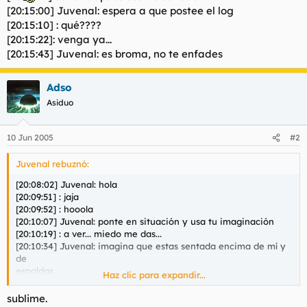
[20:15:00] Juvenal: espera a que postee el log
[20:15:10] : qué????
[20:15:22]: venga ya...
[20:15:43] Juvenal: es broma, no te enfades
Adso
Asiduo
10 Jun 2005
#2
Juvenal rebuznó:
[20:08:02] Juvenal: hola
[20:09:51] : jaja
[20:09:52] : hooola
[20:10:07] Juvenal: ponte en situación y usa tu imaginación
[20:10:19] : a ver... miedo me das...
[20:10:34] Juvenal: imagina que estas sentada encima de mí y
de
espaldas
Haz clic para expandir...
[20:10:47] : ajam
[20:10:53] Juvenal: bien bien
sublime.