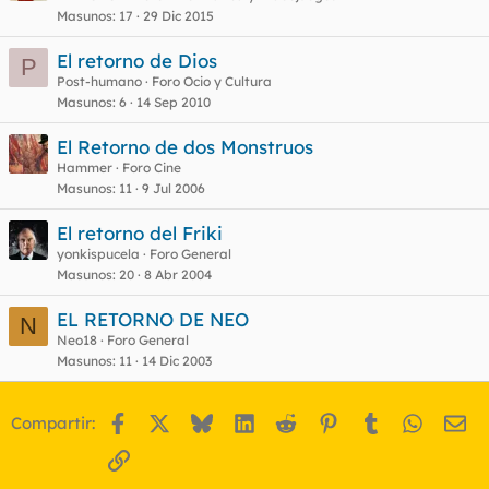
Masunos
17
29 Dic 2015
El retorno de Dios
P
Post-humano
Foro Ocio y Cultura
Masunos
6
14 Sep 2010
El Retorno de dos Monstruos
Hammer
Foro Cine
Masunos
11
9 Jul 2006
El retorno del Friki
yonkispucela
Foro General
Masunos
20
8 Abr 2004
EL RETORNO DE NEO
N
Neo18
Foro General
Masunos
11
14 Dic 2003
Facebook
X
Bluesky
LinkedIn
Reddit
Pinterest
Tumblr
WhatsA
Em
Compartir:
Enlace