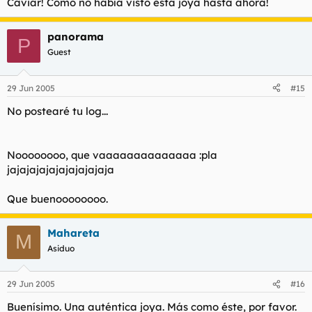
Caviar! Cómo no había visto esta joya hasta ahora!
panorama
P
Guest
29 Jun 2005
#15
No postearé tu log...
Noooooooo, que vaaaaaaaaaaaaaa :pla
jajajajajajajajajajaja
Que buenoooooooo.
Mahareta
M
Asiduo
29 Jun 2005
#16
Buenísimo. Una auténtica joya. Más como éste, por favor.