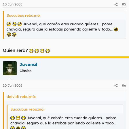
[20:13:48] : sí
10 Jun 2005
#5
[20:13:50] : sí
[20
14] Juvenal: ajá, pues en esemomento, imaginate que
Succubus rebuznó:
levanto un
poco la pierna y suelto el pedazo de cuesco más gigantesco
Juvenal, qué cabrón eres cuando quieres... pobre
que imaginarte puedas
chavala, seguro que la estabas poniendo caliente y todo...
[20
28] : jajajajajajajajajajajajajajajaja
[20
36] : vale... lo has mandado todo a tomar por culo
[20
52] Juvenal: pues eso no es todo
Quien sera?
[20:15:00] Juvenal: espera a que postee el log
[20:15:10] : qué????
[20:15:22]: venga ya...
Juvenal
[20:15:43] Juvenal: es broma, no te enfades
Clásico
10 Jun 2005
#6
deividi rebuznó:
Succubus rebuznó:
Juvenal, qué cabrón eres cuando quieres... pobre
chavala, seguro que la estabas poniendo caliente y todo...