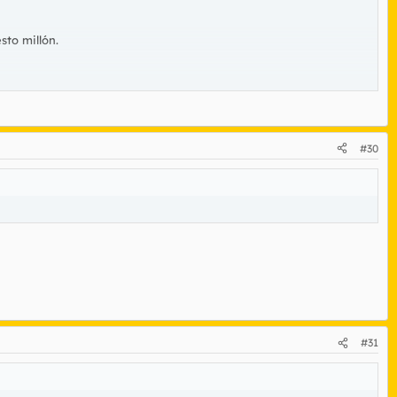
sto millón.
omo homenaje al pappa
#30
#31