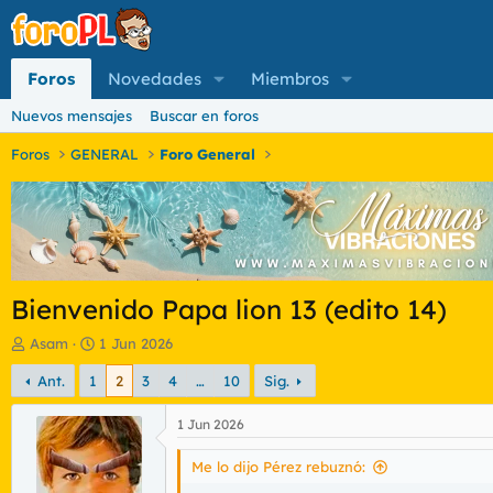
Foros
Novedades
Miembros
Nuevos mensajes
Buscar en foros
Foros
GENERAL
Foro General
Bienvenido Papa lion 13 (edito 14)
I
F
Asam
1 Jun 2026
n
e
Ant.
1
2
3
4
…
10
Sig.
i
c
c
h
i
a
1 Jun 2026
a
d
d
e
Me lo dijo Pérez rebuznó:
o
i