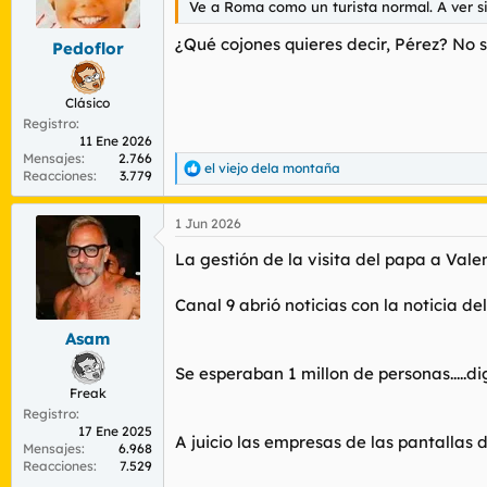
Ve a Roma como un turista normal. A ver si 
r
n
d
i
¿Qué cojones quieres decir, Pérez? No 
Pedoflor
e
c
l
i
t
o
Clásico
e
Registro
m
11 Ene 2026
a
Mensajes
2.766
el viejo dela montaña
R
Reacciones
3.779
e
a
1 Jun 2026
c
c
La gestión de la visita del papa a Valen
i
o
n
Canal 9 abrió noticias con la noticia 
e
s
Asam
:
Se esperaban 1 millon de personas.....
Freak
Registro
17 Ene 2025
A juicio las empresas de las pantallas 
Mensajes
6.968
Reacciones
7.529