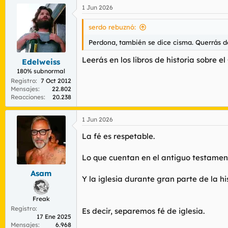
a
1 Jun 2026
c
c
i
serdo rebuznó:
o
n
Perdona, también se dice cisma. Querrás de
e
s
Leerás en los libros de historia sobre 
Edelweiss
:
180% subnormal
Registro
7 Oct 2012
Mensajes
22.802
Reacciones
20.238
1 Jun 2026
La fé es respetable.
Lo que cuentan en el antiguo testament
Asam
Y la iglesia durante gran parte de la h
Freak
Registro
Es decir, separemos fé de iglesia.
17 Ene 2025
Mensajes
6.968