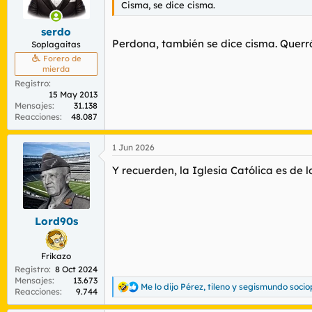
Cisma, se dice cisma.
serdo
Perdona, también se dice cisma. Querrá
Soplagaitas
Forero de
mierda
Registro
15 May 2013
Mensajes
31.138
Reacciones
48.087
1 Jun 2026
Y recuerden, la Iglesia Católica es de
Lord90s
Frikazo
Registro
8 Oct 2024
Mensajes
13.673
Me lo dijo Pérez
,
tileno
y
segismundo socio
R
Reacciones
9.744
e