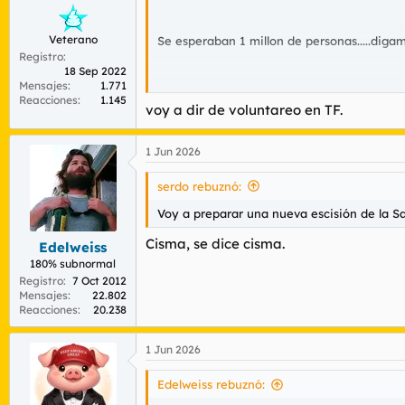
Veterano
Se esperaban 1 millon de personas.....diga
Registro
18 Sep 2022
Mensajes
1.771
A juicio las empresas de las pantallas de v
Reacciones
1.145
voy a dir de voluntareo en TF.
La jefa de la Cámara de comercio obligo a
1 Jun 2026
serdo rebuznó:
Voy a preparar una nueva escisión de la Sa
Cisma, se dice cisma.
Edelweiss
180% subnormal
Registro
7 Oct 2012
Mensajes
22.802
Reacciones
20.238
1 Jun 2026
Edelweiss rebuznó: