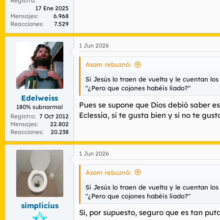
Registro
17 Ene 2025
Mensajes
6.968
Reacciones
7.529
1 Jun 2026
Asam rebuznó:
Si Jesús lo traen de vuelta y le cuentan los
"¿Pero que cojones habéis liado?"
Edelweiss
Pues se supone que Dios debió saber eso
180% subnormal
Eclessia, si te gusta bien y si no te gu
Registro
7 Oct 2012
Mensajes
22.802
Reacciones
20.238
1 Jun 2026
Asam rebuznó:
Si Jesús lo traen de vuelta y le cuentan los
"¿Pero que cojones habéis liado?"
simplicius
Sí, por supuesto, seguro que es tan puto 