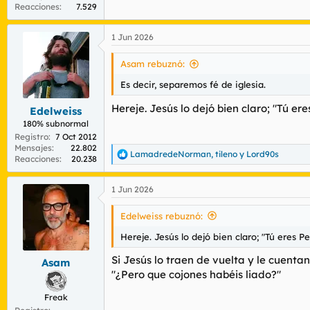
Reacciones
7.529
1 Jun 2026
Asam rebuznó:
Es decir, separemos fé de iglesia.
Hereje. Jesús lo dejó bien claro; "Tú er
Edelweiss
180% subnormal
Registro
7 Oct 2012
Mensajes
22.802
LamadredeNorman
,
tileno
y
Lord90s
R
Reacciones
20.238
e
a
1 Jun 2026
c
c
i
Edelweiss rebuznó:
o
n
Hereje. Jesús lo dejó bien claro; "Tú eres P
e
s
Si Jesús lo traen de vuelta y le cuentan 
Asam
:
"¿Pero que cojones habéis liado?"
Freak