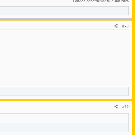
Editado cobardemente:
3 Jun 2026
#78
#79