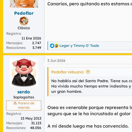
r
n
Canarias, pero quitando esto estamos 
d
i
Pedoflor
e
c
l
i
t
o
Clásico
e
Registro
m
11 Ene 2026
a
Mensajes
2.747
Leger
y
Timmy O´Toole
R
Reacciones
3.749
e
a
3 Jun 2026
c
c
i
Pedoflor rebuznó:
o
n
No habléis así del Santo Padre. Tiene sus c
e
Ha vivido mucho tiempo entre indiesitos y 
s
un gran hombre.
serdo
:
Soplagaitas
Forero de
Osea es venerable porque representa la
mierda
seguro que se le ha incrustado el golor
Registro
15 May 2013
Mensajes
31.123
A mí desde luego me has convencido.
Reacciones
48.056