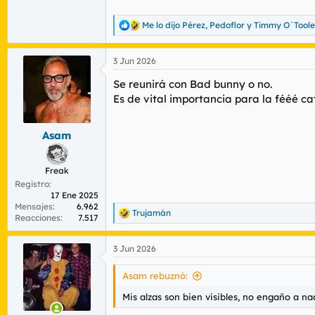
Me lo dijo Pérez
,
Pedoflor
y
Timmy O´Toole
R
e
a
3 Jun 2026
c
c
Se reunirá con Bad bunny o no.
i
o
Es de vital importancia para la fééé ca
n
e
s
Asam
:
Freak
Registro
17 Ene 2025
Mensajes
6.962
Trujamán
R
Reacciones
7.517
e
a
3 Jun 2026
c
c
i
Asam rebuznó:
o
n
Mis alzas son bien visibles, no engaño a na
e