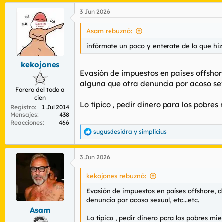
a
3 Jun 2026
c
c
i
Asam rebuznó:
o
n
infórmate un poco y enterate de lo que hi
e
s
kekojones
:
Evasión de impuestos en países offshor
alguna que otra denuncia por acoso sexu
Forero del todo a
cien
Lo típico , pedir dinero para los pobre
Registro
1 Jul 2014
Mensajes
438
Reacciones
466
sugusdesidra
y
simplicius
R
e
a
3 Jun 2026
c
c
i
kekojones rebuznó:
o
n
Evasión de impuestos en países offshore, d
e
denuncia por acoso sexual, etc...etc.
s
Asam
:
Lo típico , pedir dinero para los pobres m