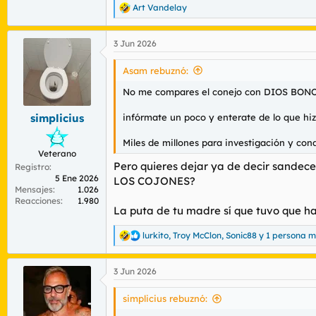
Art Vandelay
R
e
a
3 Jun 2026
c
c
i
Asam rebuznó:
o
n
No me compares el conejo con DIOS BONO
e
s
infórmate un poco y enterate de lo que hi
simplicius
:
Miles de millones para investigación y co
Veterano
Pero quieres dejar ya de decir sande
Registro
5 Ene 2026
LOS COJONES?
Mensajes
1.026
Reacciones
1.980
La puta de tu madre sí que tuvo que ha
lurkito
,
Troy McClon
,
Sonic88
y 1 persona 
R
e
a
3 Jun 2026
c
c
i
simplicius rebuznó:
o