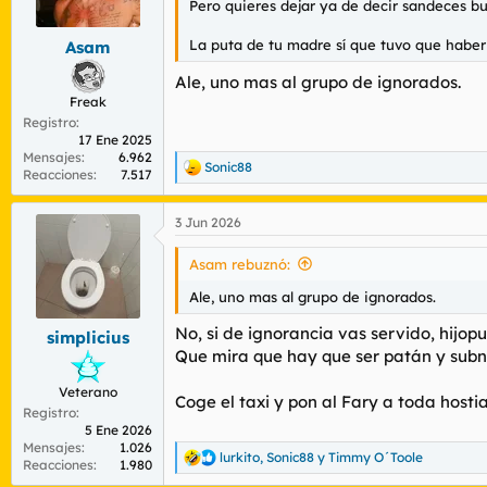
n
Pero quieres dejar ya de decir sandeces
e
s
La puta de tu madre sí que tuvo que haber
Asam
:
Ale, uno mas al grupo de ignorados.
Freak
Registro
17 Ene 2025
Mensajes
6.962
Sonic88
R
Reacciones
7.517
e
a
3 Jun 2026
c
c
i
Asam rebuznó:
o
n
Ale, uno mas al grupo de ignorados.
e
s
No, si de ignorancia vas servido, hijopu
simplicius
:
Que mira que hay que ser patán y subn
Veterano
Coge el taxi y pon al Fary a toda host
Registro
5 Ene 2026
Mensajes
1.026
lurkito
,
Sonic88
y
Timmy O´Toole
R
Reacciones
1.980
e