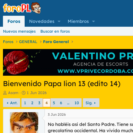
Foros
Novedades
Miembros
Nuevos mensajes
Buscar en foros
Foros
GENERAL
Foro General
Bienvenido Papa lion 13 (edito 14)
I
F
Asam
1 Jun 2026
n
e
Ant.
1
2
3
4
5
6
…
10
Sig.
i
c
c
h
i
a
3 Jun 2026
a
d
No habléis así del Santo Padre. Tiene s
d
e
o
i
grecolatina occidental. Ha vivido mucho