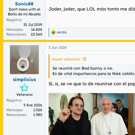
s
Sonic88
:
Joder, joder, que LOL más tonto me di
Don't mess with el
Baño de mi Abuela
Registro
31 Jul 2019
Mensajes
16.826
serdo
R
Reacciones
22.560
e
a
3 Jun 2026
c
c
i
Asam rebuznó:
o
n
Se reunirá con Bad bunny o no.
e
Es de vital importancia para la fééé católi
s
simplicius
:
Sí, sí, se ve que lo de reunirse con el p
Veterano
Registro
5 Ene 2026
Mensajes
1.026
Reacciones
1.980