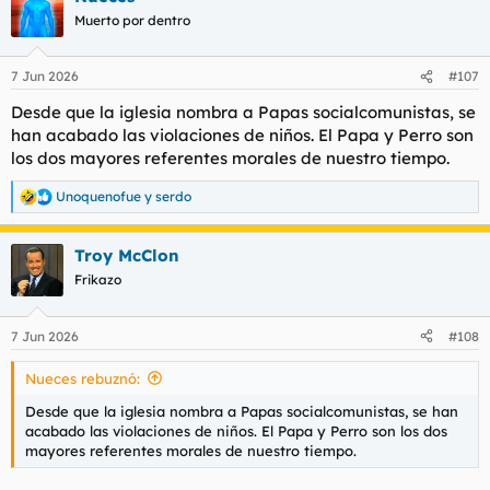
Muerto por dentro
7 Jun 2026
#107
Desde que la iglesia nombra a Papas socialcomunistas, se
han acabado las violaciones de niños. El Papa y Perro son
los dos mayores referentes morales de nuestro tiempo.
Unoquenofue
y
serdo
R
e
a
Troy McClon
c
c
Frikazo
i
o
n
7 Jun 2026
#108
e
s
Nueces rebuznó:
:
Desde que la iglesia nombra a Papas socialcomunistas, se han
acabado las violaciones de niños. El Papa y Perro son los dos
mayores referentes morales de nuestro tiempo.