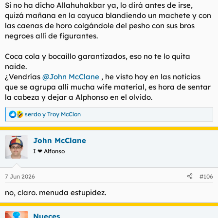
Si no ha dicho Allahuhakbar ya, lo dirá antes de irse,
quizá mañana en la cayuca blandiendo un machete y con
las caenas de horo colgándole del pesho con sus bros
negroes allí de figurantes.
Coca cola y bocaíllo garantizados, eso no te lo quita
naide.
¿Vendrías
@John McClane
, he visto hoy en las noticias
que se agrupa allí mucha wife material, es hora de sentar
la cabeza y dejar a Alphonso en el olvido.
serdo
y
Troy McClon
R
e
a
John McClane
c
c
I ❤ Alfonso
i
o
n
7 Jun 2026
#106
e
s
no, claro. menuda estupidez.
:
Nueces