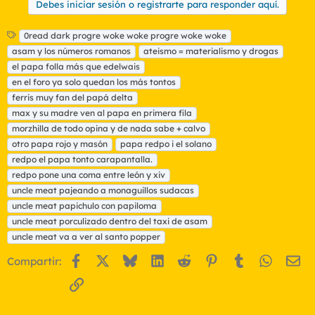
Debes iniciar sesión o registrarte para responder aquí.
E
0read dark progre woke woke progre woke woke
t
asam y los números romanos
ateismo = materialismo y drogas
i
el papa folla más que edelwais
q
en el foro ya solo quedan los más tontos
u
ferris muy fan del papá delta
e
t
max y su madre ven al papa en primera fila
a
morzhilla de todo opina y de nada sabe + calvo
s
otro papa rojo y masón
papa redpo i el solano
redpo el papa tonto carapantalla.
redpo pone una coma entre león y xiv
uncle meat pajeando a monaguillos sudacas
uncle meat papichulo con papiloma
uncle meat porculizado dentro del taxi de asam
uncle meat va a ver al santo popper
Facebook
X
Bluesky
LinkedIn
Reddit
Pinterest
Tumblr
WhatsA
Em
Compartir:
Enlace