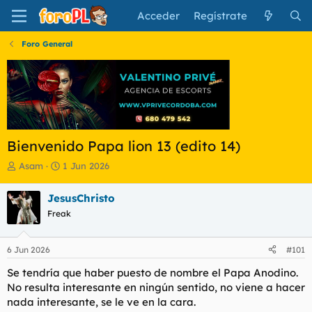
Acceder
Regístrate
Foro General
Bienvenido Papa lion 13 (edito 14)
I
F
Asam
1 Jun 2026
n
e
i
c
JesusChristo
c
h
Freak
i
a
a
d
d
e
6 Jun 2026
#101
o
i
r
n
Se tendría que haber puesto de nombre el Papa Anodino.
d
i
No resulta interesante en ningún sentido, no viene a hacer
e
c
nada interesante, se le ve en la cara.
l
i