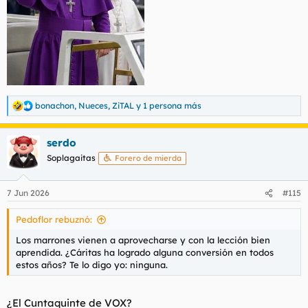
bonachon
,
Nueces
,
ZiTAL
y 1 persona más
R
e
a
serdo
c
c
Soplagaitas
Forero de mierda
i
o
n
7 Jun 2026
#115
e
s
Pedoflor rebuznó:
:
Los marrones vienen a aprovecharse y con la lección bien
aprendida. ¿Cáritas ha logrado alguna conversión en todos
estos años? Te lo digo yo: ninguna.
¿El Cuntaquinte de VOX?