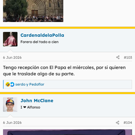
CardenaldelaPolla
Forero del todo a cien
6 Jun 2026
#103
Tengo recepción con El Papa el miércoles, por si quieren
que le traslade algo de su parte.
serdo
y
Pedoflor
R
e
a
John McClane
c
c
I ❤ Alfonso
i
o
n
6 Jun 2026
#104
e
s
: