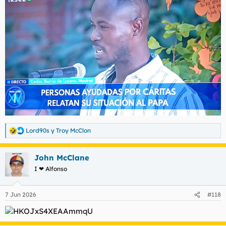
:
Lord90s
y
Troy McClon
R
e
a
John McClane
c
c
I ❤ Alfonso
i
o
n
7 Jun 2026
#118
e
s
: