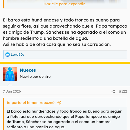
Haz clic para expandir...
El barco esta hundiendose y todo tronco es bueno para
seguir a flote, asi que aprovechando que el Papa tampoco
es amigo de Trump, Sánchez se ha agarrado a el como un
hombre sediento a una botella de agua.
Asi se habla de otra cosa que no sea su corrupcion.
Lord90s
R
e
a
Nueces
c
c
Muerto por dentro
i
o
n
7 Jun 2026
#122
e
s
te parto el himen rebuznó:
:
El barco esta hundiendose y todo tronco es bueno para seguir
a flote, asi que aprovechando que el Papa tampoco es amigo
de Trump, Sánchez se ha agarrado a el como un hombre
sediento a una botella de agua.