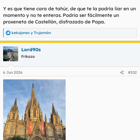
t
o
e
Y es que tiene cara de tahúr, de que te la podría liar en un
m
momento y no te enteras. Podría ser fácilmente un
a
proxeneta de Castellón, disfrazado de Papa.
kekojones
y
Trujamán
R
e
a
Lord90s
c
c
Frikazo
i
o
n
6 Jun 2026
#102
e
s
: