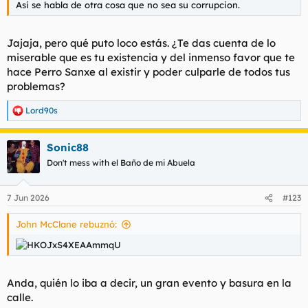
Asi se habla de otra cosa que no sea su corrupcion.
Jajaja, pero qué puto loco estás. ¿Te das cuenta de lo
miserable que es tu existencia y del inmenso favor que te
hace Perro Sanxe al existir y poder culparle de todos tus
problemas?
Lord90s
R
e
a
Sonic88
c
c
Don't mess with el Baño de mi Abuela
i
o
n
7 Jun 2026
#123
e
s
John McClane rebuznó:
:
Anda, quién lo iba a decir, un gran evento y basura en la
calle.