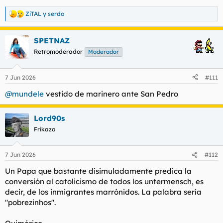
ZiTAL
y
serdo
R
e
a
SPETNAZ
c
c
Retromoderador
Moderador
i
o
n
7 Jun 2026
#111
e
s
@mundele
vestido de marinero ante San Pedro
:
Lord90s
Frikazo
7 Jun 2026
#112
Un Papa que bastante disimuladamente predica la
conversión al catolicismo de todos los untermensch, es
decir, de los inmigrantes marrónidos. La palabra sería
"pobrezinhos".