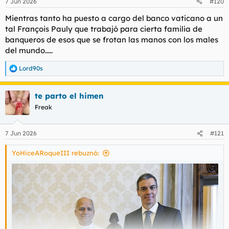
7 Jun 2026
#120
Mientras tanto ha puesto a cargo del banco vaticano a un
tal François Pauly que trabajó para cierta familia de
banqueros de esos que se frotan las manos con los males
del mundo.....
Lord90s
R
e
a
te parto el himen
c
c
Freak
i
o
n
7 Jun 2026
#121
e
s
YoHiceARoqueIII rebuznó:
: