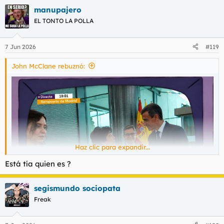
manupajero
EL TONTO LA POLLA
7 Jun 2026
#119
John McClane rebuznó:
Haz clic para expandir...
Está tía quien es ?
segismundo sociopata
Freak