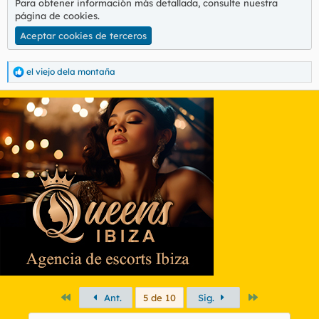
Para obtener información más detallada, consulte nuestra
página de cookies
.
Aceptar cookies de terceros
el viejo dela montaña
R
e
a
c
c
i
o
n
e
s
:
Primero
Último
Ant.
5 de 10
Sig.