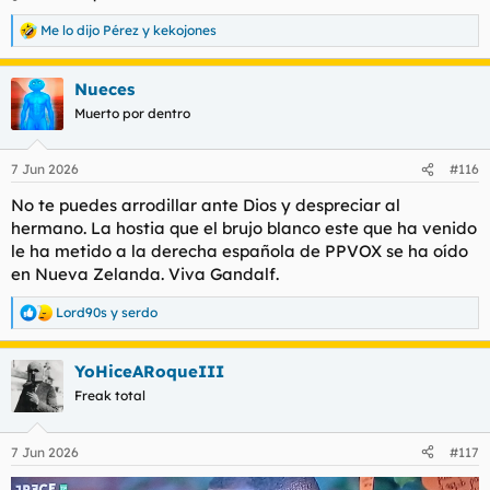
Me lo dijo Pérez
y
kekojones
R
e
a
Nueces
c
c
Muerto por dentro
i
o
n
7 Jun 2026
#116
e
s
No te puedes arrodillar ante Dios y despreciar al
:
hermano. La hostia que el brujo blanco este que ha venido
le ha metido a la derecha española de PPVOX se ha oído
en Nueva Zelanda. Viva Gandalf.
Lord90s
y
serdo
R
e
a
YoHiceARoqueIII
c
c
Freak total
i
o
n
7 Jun 2026
#117
e
s