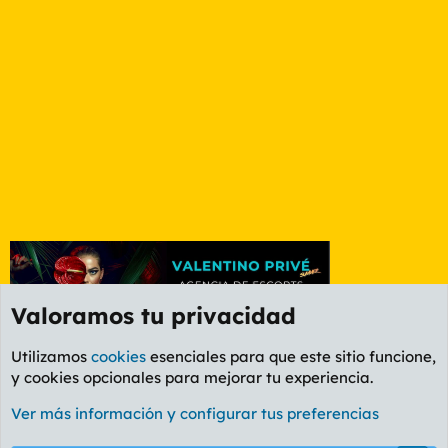
Valoramos tu privacidad
Utilizamos
cookies
esenciales para que este sitio funcione,
y cookies opcionales para mejorar tu experiencia.
Foro General
Ver más información y configurar tus preferencias
Cookies
PL OLDSTYLE AMARILLO
Cambiar fuente
Español (ES)