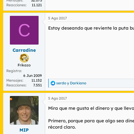
Mensajes
32.073
Reacciones
11.121
5 Ago 2017
C
Estoy deseando que reviente la puta bur
Carradine
Frikazo
Registro
6 Jun 2009
Mensajes
11.152
serdo
y
Darkiano
R
Reacciones
7.551
e
a
5 Ago 2017
c
c
Mira que me gusta el dinero y que llevo
i
o
n
Primero, porque para que algo sea dine
e
récord claro.
s
MIP
: