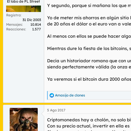
El lobo de PL Street
Y segundo, porque si mañana los que m
Registro
Yo de meter mis ahorros en algún sitio 
31 Dic 2003
de 20 años el dólar o el euro van a val
Mensajes
10.814
Reacciones
1.577
Al menos con ellos se puede hacer algo (
Mientras dure la fiesta de los bitcoins,
Decía un historiador romano que con u
siendo perfectamente válida (la onza 
Ya veremos si el bitcoin dura 2000 años,
Amasijo de clones
R
e
a
5 Ago 2017
c
c
Criptomonedas hay a cholón, no solo bitc
i
o
Con su precio actual, invertir en ella 
n