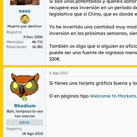
Si sois unos potentados y queréis solta
e
recupere esa inversión en un periodo d
s
naxo
legislativa que si China, que es donde 
:
Muerto por dentro+
Yo he invertido una cantidad muy modes
Registro
inversión en las próximas semanas, sie
3 Nov 2006
Mensajes
46.711
También os digo que si alguien es afic
Reacciones
16.381
puede ser una fuente de ingresos mens
220€.
5 Ago 2017
Si tienes una tarjeta gráfica buena y 
O en páginas tipo
Welcome to Markets
Rhodium
Bah, tampoco lo veo
tan marrón
Admin
Registro
18 Ago 2013