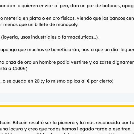
andan lo quieren enviar al peo, dan un par de botones, apag
lo metería en plata o en oro físicos, viendo que los bancos c
er menos que un billete de monopoly.
joyería, usos industriales o farmacéuticos...).
 supongo que muchos se beneficiarán, hasta que un día lleguen l
na onza de oro un hombre podía vestirse y calzarse dignamen
esta a 1100€)
 o se queda en 20 (y lo mismo aplica al € por cierto)
oin. Bitcoin resultó ser la pionera y la mas reconocida por to
es una locura y creo que todos hemos llegado tarde a ese tren.