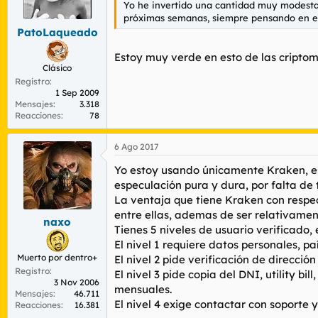
Yo he invertido una cantidad muy modesta d
próximas semanas, siempre pensando en el l
PatoLaqueado
Estoy muy verde en esto de las cripto
Clásico
Registro
1 Sep 2009
Mensajes
3.318
Reacciones
78
6 Ago 2017
Yo estoy usando únicamente Kraken, es 
especulación pura y dura, por falta de
La ventaja que tiene Kraken con respec
entre ellas, ademas de ser relativament
naxo
Tienes 5 niveles de usuario verificado,
El nivel 1 requiere datos personales, p
Muerto por dentro+
El nivel 2 pide verificación de direcció
Registro
El nivel 3 pide copia del DNI, utility b
3 Nov 2006
mensuales.
Mensajes
46.711
El nivel 4 exige contactar con soporte 
Reacciones
16.381