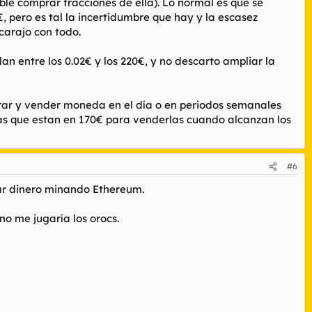
ble comprar fracciones de ella). Lo normal es que se
 pero es tal la incertidumbre que hay y la escasez
carajo con todo.
n entre los 0.02€ y los 220€, y no descarto ampliar la
prar y vender moneda en el día o en periodos semanales
as que estan en 170€ para venderlas cuando alcanzan los
#6
car dinero minando Ethereum.
o me jugaría los orocs.