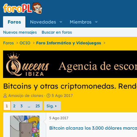
Foros
Novedades
Miembros
Nuevos mensajes
Buscar en foros
Foros
OCIO
Foro Informática y Videojuegos
Bitcoins y otras criptomonedas. Ren
I
F
Amasijo de clones
5 Ago 2017
n
e
1
2
3
…
25
Sig.
i
c
c
h
i
a
5 Ago 2017
a
d
Bitcoin alcanza los 3.000 dólares marc
d
e
o
i