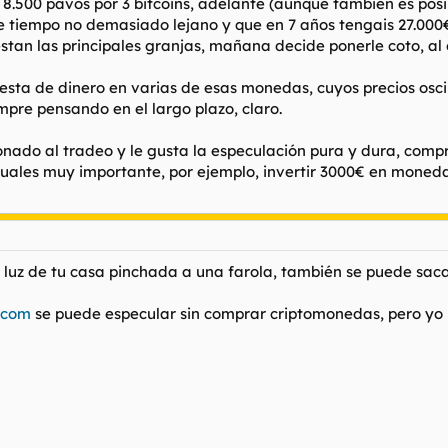
r 8.500 pavos por 3 bitcoins, adelante (aunque también es posi
e tiempo no demasiado lejano y que en 7 años tengais 27.000€,
estan las principales granjas, mañana decide ponerle coto, al 
ta de dinero en varias de esas monedas, cuyos precios oscila
mpre pensando en el largo plazo, claro.
ionado al tradeo y le gusta la especulación pura y dura, com
uales muy importante, por ejemplo, invertir 3000€ en moned
la luz de tu casa pinchada a una farola, también se puede sa
.com
se puede especular sin comprar criptomonedas, pero yo n