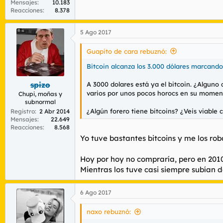
Mensajes
10.183
Reacciones
8.378
5 Ago 2017
Guapito de cara rebuznó:
Bitcoin alcanza los 3.000 dólares marcando
A 3000 dolares está ya el bitcoin. ¿Algun
spizo
varios por unos pocos horocs en su moment
Chupi, moñas y
subnormal
¿Algún forero tiene bitcoins? ¿Veis viable
Registro
2 Abr 2014
Mensajes
22.649
Reacciones
8.568
Yo tuve bastantes bitcoins y me los rob
Hoy por hoy no compraría, pero en 2010,
Mientras los tuve casi siempre subían d
6 Ago 2017
naxo rebuznó: