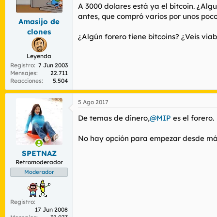
r
n
A 3000 dolares está ya el bitcoin. ¿Al
d
i
antes, que compró varios por unos poco
Amasijo de
e
c
l
i
clones
¿Algún forero tiene bitcoins? ¿Veis via
t
o
e
m
Leyenda
a
Registro
7 Jun 2003
Mensajes
22.711
Reacciones
5.504
5 Ago 2017
De temas de dinero,
@MIP
es el forero.
No hay opción para empezar desde más 
SPETNAZ
Retromoderador
Moderador
Registro
17 Jun 2008