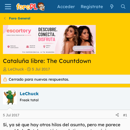
Acceder
Regístrate
Foro General
Cataluña libre: The Countdown
I
F
LeChuck
5 Jul 2017
n
e
Cerrado para nuevas respuestas.
i
c
c
h
i
a
LeChuck
a
d
d
Freak total
e
o
i
r
n
5 Jul 2017
#1
d
i
e
c
Si, ya sé que hay otros hilos del asunto, pero me parece
l
i