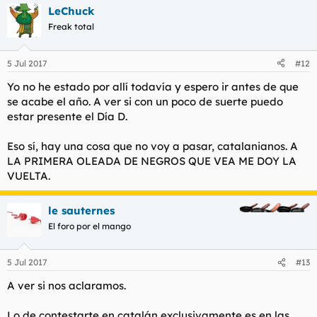
a
LeChuck
c
c
Freak total
i
o
n
5 Jul 2017
#12
e
s
Yo no he estado por allí todavía y espero ir antes de que
:
se acabe el año. A ver si con un poco de suerte puedo
estar presente el Día D.
Eso sí, hay una cosa que no voy a pasar, catalanianos. A
LA PRIMERA OLEADA DE NEGROS QUE VEA ME DOY LA
VUELTA.
le sauternes
El foro por el mango
5 Jul 2017
#13
A ver si nos aclaramos.
Lo de contestarte en catalán exclusivamente es en las