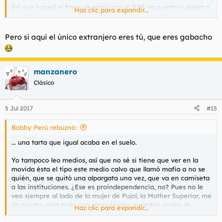
Así que haced el favor de venir con el GPS ya puesto y dejad a
Haz clic para expandir...
los barrenderos tranquilos, que no es cuestión de inventarse
una leyenda urbana nueva cada vez.
Pero si aquí el único extranjero eres tú, que eres gabacho
manzanero
Clásico
5 Jul 2017
#15
Bobby Perú rebuznó:
... una tarta que igual acaba en el suelo.
Yo tampoco leo medios, así que no sé si tiene que ver en la
movida ésta el tipo este medio calvo que llamó mafia a no se
quién, que se quitó una alpargata una vez, que va en camiseta
a las instituciones. ¿Ese es proindependencia, no? Pues no le
veo siempre al lado de la mujer de Pujol, la Mother Superior, me
da mucho asco todo, son sanguijuelas gigantes, malos de
Haz clic para expandir...
comic, aliens de Carpenter.