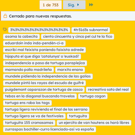
Último
1 de 753
Sig.
Cerrado para nuevas respuestas.
E
3%3%3%3%3%3%3%3%3%3%3%3%
4tr31d3s subnormal
t
asoma la cabecita
ciento cincuenta y cinco pel cul te la fico
i
eduardoín inda inda-pendèn-ci-a
q
escribi mal feixista poniendo faixista adrede
u
hijoputa el que diga 'catalunya' o 'euskadi'
e
t
independencia a paso de tortuga paraplejica
a
mamando polla madrileña
marxito enano
s
mundele pidiendo la independencia de las galias
mundele pintó las rayas del escudo de guifré
puigdemont caparazon de tortuga de casco
recreativo soto del real
tebas en la diagonal buscando travelos
tortuga cagon
tortuga ens roba los tags
tortuga ligera reviviendo el final de los serrano
tortuga ligera se va de festivales
tortuguita
tortuguita 155 cromosomas
un ejercito de van houtens os hará libres
zurraspas bachiller-curro licenciado-así va españa