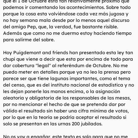
que el 1 de Octubre está tan relativamente próximo que
t
o
podemos ir comentando los acontecimientos. Sobre todo
e
m
porque la cosa esta volviéndose cada vez más jugosa y
a
no hay semana mala desde por lo menos aquel discurso
del amigo Pep, que, la verdad, fue bastante risible.
Además que como no me duermo estoy haciendo tiempo
para salirme del sobre.
Hoy Puigdemont and friends han presentado esta ley tan
chupi que viene a decir que esta por encima de todo para
dar cobertura "legal" al referéndum de Octubre. No me
puedo meter en detalles porque ya no leo la prensa pero
parece ser que tiene lagunas importantes, como el tema
del censo, que es del instituto nacional de estadística y no
les dejan ponerle las manos encima, o la asignación
aleatoria y obligatoria de los responsables de las mesas,
por no mencionar el hecho de que se pretenda dar por
válido el resultado sin haber una cifra mínima de votos,
por lo que en la teoría se podría aceptar el resultado si
solo se presentan en las urnas 200 jubilados.
No os voy a engañar, este texto es solo para que no me