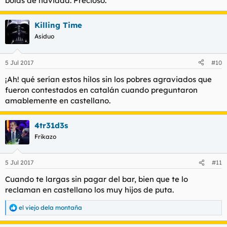
bolas de navidad. Precioso.
Killing Time
Asiduo
5 Jul 2017
#10
¡Ah! qué serían estos hilos sin los pobres agraviados que
fueron contestados en catalán cuando preguntaron
amablemente en castellano.
4tr31d3s
Frikazo
5 Jul 2017
#11
Cuando te largas sin pagar del bar, bien que te lo
reclaman en castellano los muy hijos de puta.
el viejo dela montaña
R
e