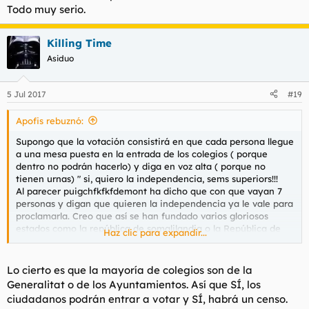
Todo muy serio.
Killing Time
Asiduo
5 Jul 2017
#19
Apofis rebuznó:
Supongo que la votación consistirá en que cada persona llegue
a una mesa puesta en la entrada de los colegios ( porque
dentro no podrán hacerlo) y diga en voz alta ( porque no
tienen urnas) " si, quiero la independencia, sems superiors!!!
Al parecer puigchfkfkfdemont ha dicho que con que vayan 7
personas y digan que quieren la independencia ya le vale para
proclamarla. Creo que así se han fundado varios gloriosos
estados como la república de somalilandia o la República de
Haz clic para expandir...
Trasnistria.
Todo muy serio.
Lo cierto es que la mayoría de colegios son de la
Generalitat o de los Ayuntamientos. Así que SÍ, los
ciudadanos podrán entrar a votar y SÍ, habrá un censo.