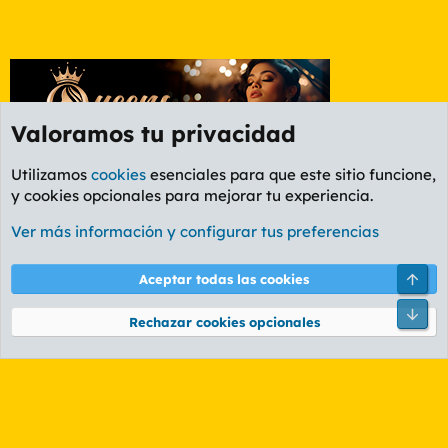
Valoramos tu privacidad
Utilizamos
cookies
esenciales para que este sitio funcione,
y cookies opcionales para mejorar tu experiencia.
Etiquetas
Ver más información y configurar tus preferencias
Cookies
PL OLDSTYLE AMARILLO
Cambiar fuente
Español (ES)
Arri
Aceptar todas las cookies
Contáctanos
Términos y reglas
Política de privacidad
Ayuda
R
Pie
S
Rechazar cookies opcionales
S
®
Community platform by XenForo
© 2010-2026 XenForo Ltd.