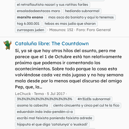
el retraflautista nazarí y sus ratitas foriles
ensaladadeestacas moro
hediondo subnormal
marxito
enano
mas asco da boniato y aqui lo tenemos
tag 6.000.001
tebas es mas judio que sharon
Masunos: 152
Foro:
Foro General
zurraspas juden
Cataluña libre: The Countdown
Si, ya sé que hay otros hilos del asunto, pero me
parece que el 1 de Octubre está tan relativamente
próximo que podemos ir comentando los
acontecimientos. Sobre todo porque la cosa esta
volviéndose cada vez más jugosa y no hay semana
mala desde por lo menos aquel discurso del amigo
Pep, que, la...
LeChuck
Tema
5 Jul 2017
3%3%3%3%3%3%3%3%3%3%3%3%
4tr31d3s subnormal
asoma la cabecita
ciento cincuenta y cinco pel cul te la fico
eduardoín inda inda-pendèn-ci-a
escribi mal feixista poniendo faixista adrede
hijoputa el que diga 'catalunya' o 'euskadi'