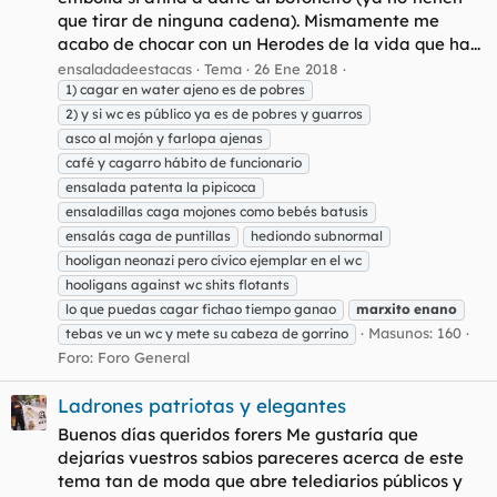
que tirar de ninguna cadena). Mismamente me
acabo de chocar con un Herodes de la vida que ha...
ensaladadeestacas
Tema
26 Ene 2018
1) cagar en water ajeno es de pobres
2) y si wc es público ya es de pobres y guarros
asco al mojón y farlopa ajenas
café y cagarro hábito de funcionario
ensalada patenta la pipicoca
ensaladillas caga mojones como bebés batusis
ensalás caga de puntillas
hediondo subnormal
hooligan neonazi pero cívico ejemplar en el wc
hooligans against wc shits flotants
lo que puedas cagar fichao tiempo ganao
marxito
enano
Masunos: 160
tebas ve un wc y mete su cabeza de gorrino
Foro:
Foro General
Ladrones patriotas y elegantes
Buenos días queridos forers Me gustaría que
dejarías vuestros sabios pareceres acerca de este
tema tan de moda que abre telediarios públicos y