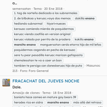
a...
semensatan
Tema
20 Ene 2018
1. tag de norteño dedicado a los subnormales
2. de bilbokoa y keruac.vaya dos memos
dakilla
enano
hediondo subnormal
hiyori=nueces
kerouac comiendo mierda de paquidermos
keruac viendo zoofilia en version original
keruac violado por perrito de la pradera
kokillo
enano
marxito
enano
monguersatan cerdo etarra hijo de mil lefas
paquidermos cagando en pecho de kerouac
sere tu peor pesadilla keruac maricon gafapasta
shemalesatan te va a caer un ban
Masunos:
tambien te persigo con cloneskeruac hijo de puta
213
Foro:
Foro General
FRACACHAT DEL JUEVES NOCHE
Dale.
Amasijo de clones
Tema
18 Ene 2018
boniato hace cameo en mature gay bears 39
herodes rico en sidra
marxito
enano
más allá del retraso