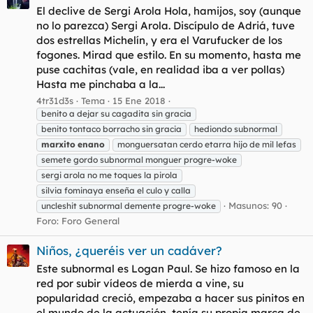
El declive de Sergi Arola Hola, hamijos, soy (aunque
no lo parezca) Sergi Arola. Discípulo de Adriá, tuve
dos estrellas Michelín, y era el Varufucker de los
fogones. Mirad que estilo. En su momento, hasta me
puse cachitas (vale, en realidad iba a ver pollas)
Hasta me pinchaba a la...
4tr31d3s
Tema
15 Ene 2018
benito a dejar su cagadita sin gracia
benito tontaco borracho sin gracia
hediondo subnormal
marxito
enano
monguersatan cerdo etarra hijo de mil lefas
semete gordo subnormal monguer progre-woke
sergi arola no me toques la pirola
silvia fominaya enseña el culo y calla
Masunos: 90
uncleshit subnormal demente progre-woke
Foro:
Foro General
Niños, ¿queréis ver un cadáver?
Este subnormal es Logan Paul. Se hizo famoso en la
red por subir vídeos de mierda a vine, su
popularidad creció, empezaba a hacer sus pinitos en
el mundo de la actuación, tenía su propia marca de