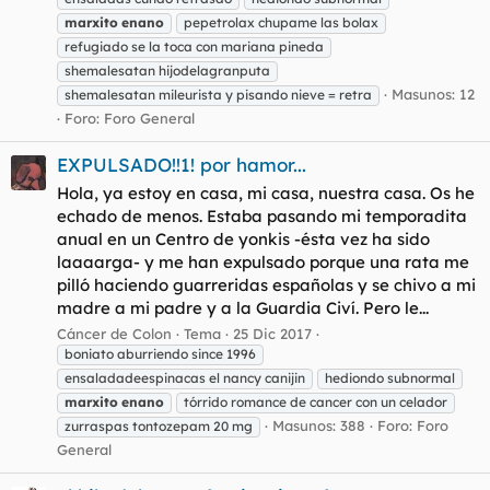
marxito
enano
pepetrolax chupame las bolax
refugiado se la toca con mariana pineda
shemalesatan hijodelagranputa
Masunos: 12
shemalesatan mileurista y pisando nieve = retra
Foro:
Foro General
EXPULSADO!!1! por hamor...
Hola, ya estoy en casa, mi casa, nuestra casa. Os he
echado de menos. Estaba pasando mi temporadita
anual en un Centro de yonkis -ésta vez ha sido
laaaarga- y me han expulsado porque una rata me
pilló haciendo guarreridas españolas y se chivo a mi
madre a mi padre y a la Guardia Civí. Pero le...
Cáncer de Colon
Tema
25 Dic 2017
boniato aburriendo since 1996
ensaladadeespinacas el nancy canijin
hediondo subnormal
marxito
enano
tórrido romance de cancer con un celador
Masunos: 388
Foro:
Foro
zurraspas tontozepam 20 mg
General