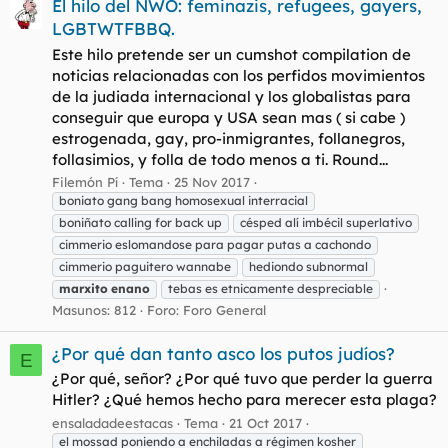
El hilo del NWO: feminazis, refugees, gayers,
LGBTWTFBBQ.
Este hilo pretende ser un cumshot compilation de
noticias relacionadas con los perfidos movimientos
de la judiada internacional y los globalistas para
conseguir que europa y USA sean mas ( si cabe )
estrogenada, gay, pro-inmigrantes, follanegros,
follasimios, y folla de todo menos a ti. Round...
Filemón Pí
Tema
25 Nov 2017
boniato gang bang homosexual interracial
boniñato calling for back up
césped alí imbécil superlativo
cimmerio eslomandose para pagar putas a cachondo
cimmerio paguitero wannabe
hediondo subnormal
marxito
enano
tebas es etnicamente despreciable
Masunos: 812
Foro:
Foro General
¿Por qué dan tanto asco los putos judíos?
E
¿Por qué, señor? ¿Por qué tuvo que perder la guerra
Hitler? ¿Qué hemos hecho para merecer esta plaga?
ensaladadeestacas
Tema
21 Oct 2017
el mossad poniendo a enchiladas a régimen kosher