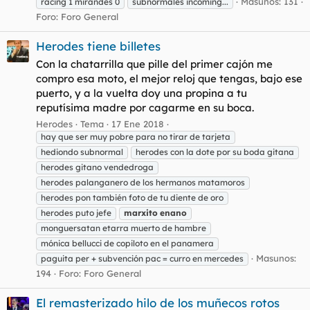
Masunos: 131
racing 1 mirandés 0
subnormales incoming...
Foro:
Foro General
Herodes tiene billetes
Con la chatarrilla que pille del primer cajón me
compro esa moto, el mejor reloj que tengas, bajo ese
puerto, y a la vuelta doy una propina a tu
reputísima madre por cagarme en su boca.
Herodes
Tema
17 Ene 2018
hay que ser muy pobre para no tirar de tarjeta
hediondo subnormal
herodes con la dote por su boda gitana
herodes gitano vendedroga
herodes palanganero de los hermanos matamoros
herodes pon también foto de tu diente de oro
herodes puto jefe
marxito
enano
monguersatan etarra muerto de hambre
mónica bellucci de copiloto en el panamera
Masunos:
paguita per + subvención pac = curro en mercedes
194
Foro:
Foro General
El remasterizado hilo de los muñecos rotos