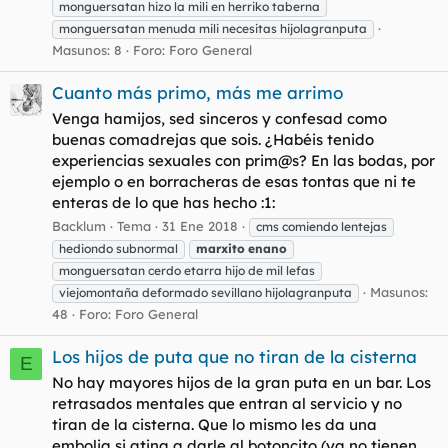
monguersatan hizo la mili en herriko taberna
monguersatan menuda mili necesitas hijolagranputa
Masunos: 8
Foro:
Foro General
Cuanto más primo, más me arrimo
Venga hamijos, sed sinceros y confesad como
buenas comadrejas que sois. ¿Habéis tenido
experiencias sexuales con prim@s? En las bodas, por
ejemplo o en borracheras de esas tontas que ni te
enteras de lo que has hecho :1:
Backlum
Tema
31 Ene 2018
cms comiendo lentejas
hediondo subnormal
marxito
enano
monguersatan cerdo etarra hijo de mil lefas
Masunos:
viejomontaña deformado sevillano hijolagranputa
48
Foro:
Foro General
Los hijos de puta que no tiran de la cisterna
E
No hay mayores hijos de la gran puta en un bar. Los
retrasados mentales que entran al servicio y no
tiran de la cisterna. Que lo mismo les da una
embolia si atina a darle al botoncito (ya no tienen