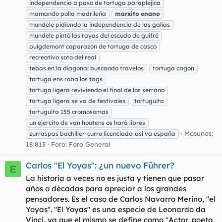
independencia a paso de tortuga paraplejica
mamando polla madrileña
marxito
enano
mundele pidiendo la independencia de las galias
mundele pintó las rayas del escudo de guifré
puigdemont caparazon de tortuga de casco
recreativo soto del real
tebas en la diagonal buscando travelos
tortuga cagon
tortuga ens roba los tags
tortuga ligera reviviendo el final de los serrano
tortuga ligera se va de festivales
tortuguita
tortuguita 155 cromosomas
un ejercito de van houtens os hará libres
Masunos:
zurraspas bachiller-curro licenciado-así va españa
18.813
Foro:
Foro General
Carlos "El Yoyas": ¿un nuevo Führer?
E
La historia a veces no es justa y tienen que pasar
años o décadas para apreciar a los grandes
pensadores. Es el caso de Carlos Navarro Merino, "el
Yoyas". "El Yoyas" es una especie de Leonardo da
Vinci, ya que el mismo se define como "Actor, poeta