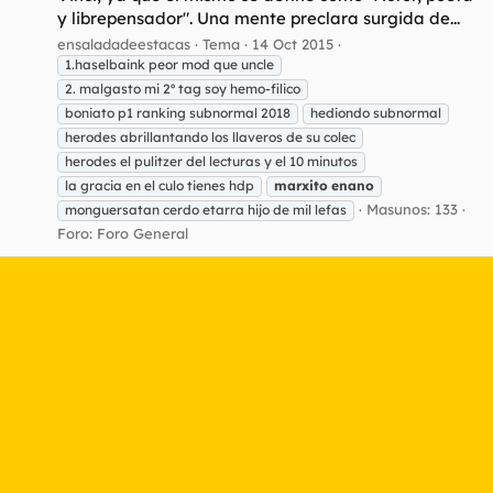
y librepensador". Una mente preclara surgida de...
ensaladadeestacas
Tema
14 Oct 2015
1.haselbaink peor mod que uncle
2. malgasto mi 2º tag soy hemo-filico
boniato p1 ranking subnormal 2018
hediondo subnormal
herodes abrillantando los llaveros de su colec
herodes el pulitzer del lecturas y el 10 minutos
la gracia en el culo tienes hdp
marxito
enano
Masunos: 133
monguersatan cerdo etarra hijo de mil lefas
Foro:
Foro General