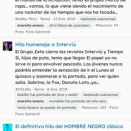
ropa... vamos, lo que viene siendo el nacimiento de
una rockstar de los tiempos que nos ha tocado...
Bobby Perú
Tema
12 Ene 2018
hediondo subnormal
Masunos: 19
marxito
enano
otro hilazo de youtubers
Foro:
Foro General
Hilo homenaje a Interviú
El Grupo Zeta cierra las revistas Interviú y Tiempo
Sí, hijos de puta, tenía que llegar. El papel ya no
sirve ni para envolver pescado. Los jóvenes nunca
podréis entender la sensación de ir el Lunes al
quiosco y asomarse a la portada, para ver quien
salía. Sabrina, la Fox, Danuta Lato...ya...
4tr31d3s
Tema
8 Ene 2018
dakilla fue portada de 'jara y sedal'
hediondo subnormal
marxito
enano
mundele fue portada de año cero
Masunos: 183
Foro:
tania llasera se queda sin portada
Foro General
El definitivo hilo del HOMBRE NEGRO clásico