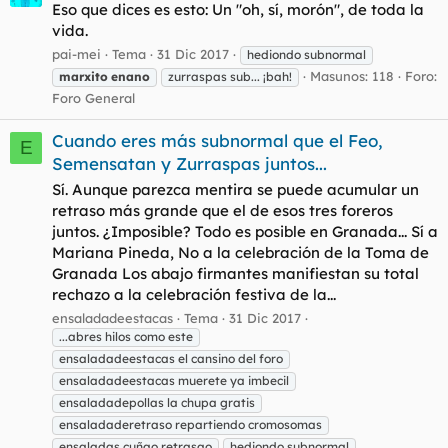
Eso que dices es esto: Un "oh, sí, morón", de toda la
vida.
pai-mei
Tema
31 Dic 2017
hediondo subnormal
Masunos: 118
Foro:
marxito
enano
zurraspas sub... ¡bah!
Foro General
Cuando eres más subnormal que el Feo,
E
Semensatan y Zurraspas juntos...
Sí. Aunque parezca mentira se puede acumular un
retraso más grande que el de esos tres foreros
juntos. ¿Imposible? Todo es posible en Granada... Sí a
Mariana Pineda, No a la celebración de la Toma de
Granada Los abajo firmantes manifiestan su total
rechazo a la celebración festiva de la...
ensaladadeestacas
Tema
31 Dic 2017
...abres hilos como este
ensaladadeestacas el cansino del foro
ensaladadeestacas muerete ya imbecil
ensaladadepollas la chupa gratis
ensaladaderetraso repartiendo cromosomas
ensaladas cuñao retrasao
hediondo subnormal