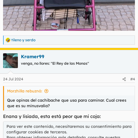
tileno
y
serdo
R
e
a
Kramer99
c
c
venga, no llores: "El Rey de las Monas"
i
o
n
24 Jul 2024
#4
e
s
Morzhilla rebuznó:
:
Que opinas del cachibache que usa para caminar. Cual crees
que es su minusvalia?
Enana y lisiada, esta está peor que mi coja:
Para ver este contenido, necesitaremos su consentimiento para
configurar cookies de terceros.
Para obtener información más detallada, consulte nuestra