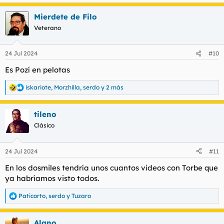
e
a
Mierdete de Filo
c
c
Veterano
i
o
n
24 Jul 2024
#10
e
s
Es Pozí en pelotas
:
iskariote
,
Morzhilla
,
serdo
y 2 más
R
e
a
tileno
c
c
Clásico
i
o
n
24 Jul 2024
#11
e
s
En los dosmiles tendría unos cuantos videos con Torbe que
:
ya habríamos visto todos.
Paticorto
,
serdo
y
Tuzaro
R
e
a
Alano
c