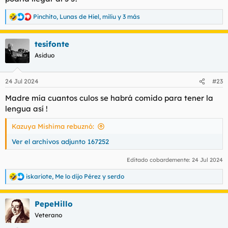
Pinchito
,
Lunas de Hiel
,
miliu
y 3 más
R
e
a
tesifonte
c
c
Asiduo
i
o
n
24 Jul 2024
#23
e
s
Madre mía cuantos culos se habrá comido para tener la
:
lengua así !
Kazuya Mishima rebuznó:
Ver el archivos adjunto 167252
Editado cobardemente:
24 Jul 2024
iskariote
,
Me lo dijo Pérez
y
serdo
R
e
a
PepeHillo
c
c
Veterano
i