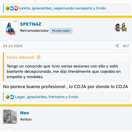
lurkito
,
ignaciofdez
,
segismundo sociopata
y 3 más
R
e
a
SPETNAZ
c
c
Retromoderador
Moderador
i
o
n
24 Jul 2024
#17
e
s
Ferris rebuznó:
:
Tengo un conocido que tuvo varias sesiones con ella y salió
bastante decepcionado, me dijo literalmente que cojeaba en
empatía y modales.
No parece buena profesional , lo COJA por donde lo COJA
Leger
,
ignaciofdez
,
Paticorto
y 3 más
R
e
a
Neo
c
c
Asiduo
i
o
n