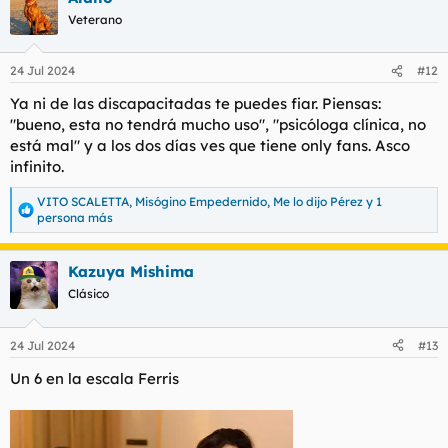
c
Veterano
i
o
n
24 Jul 2024
#12
e
s
Ya ni de las discapacitadas te puedes fiar. Piensas:
:
"bueno, esta no tendrá mucho uso", "psicóloga clínica, no
está mal" y a los dos días ves que tiene only fans. Asco
infinito.
VITO SCALETTA
,
Misógino Empedernido
,
Me lo dijo Pérez
y 1
R
persona más
e
a
c
Kazuya Mishima
c
Clásico
i
o
n
e
24 Jul 2024
#13
s
Un 6 en la escala Ferris
: