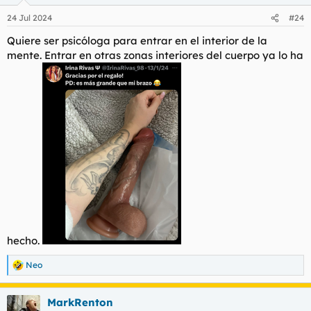
o
n
24 Jul 2024
#24
e
s
Quiere ser psicóloga para entrar en el interior de la
:
mente. Entrar en otras zonas interiores del cuerpo ya lo ha
hecho.
Neo
R
e
a
MarkRenton
c