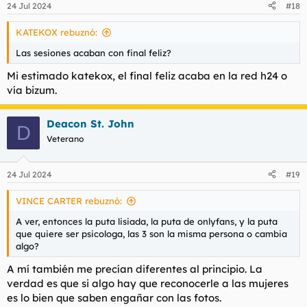
24 Jul 2024
#18
e
s
KATEKOX rebuznó:
:
Las sesiones acaban con final feliz?
Mi estimado katekox, el final feliz acaba en la red h24 o
vía bizum.
Deacon St. John
D
Veterano
24 Jul 2024
#19
VINCE CARTER rebuznó:
A ver, entonces la puta lisiada, la puta de onlyfans, y la puta
que quiere ser psicologa, las 3 son la misma persona o cambia
algo?
A mí también me precían diferentes al principio. La
verdad es que si algo hay que reconocerle a las mujeres
es lo bien que saben engañar con las fotos.