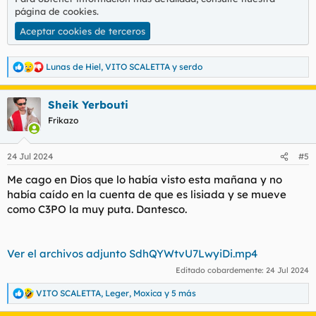
página de cookies
.
Aceptar cookies de terceros
Lunas de Hiel
,
VITO SCALETTA
y
serdo
R
e
a
Sheik Yerbouti
c
c
Frikazo
i
o
n
24 Jul 2024
#5
e
s
Me cago en Dios que lo había visto esta mañana y no
:
había caído en la cuenta de que es lisiada y se mueve
como C3PO la muy puta. Dantesco.
Ver el archivos adjunto SdhQYWtvU7LwyiDi.mp4
Editado cobardemente:
24 Jul 2024
VITO SCALETTA
,
Leger
,
Moxica
y 5 más
R
e