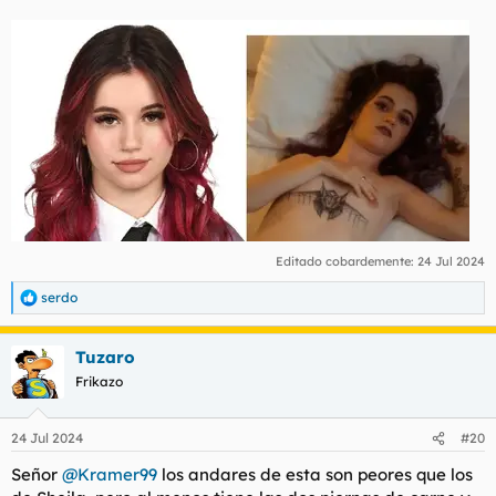
Editado cobardemente:
24 Jul 2024
serdo
R
e
a
Tuzaro
c
c
Frikazo
i
o
n
24 Jul 2024
#20
e
s
Señor
@Kramer99
los andares de esta son peores que los
: