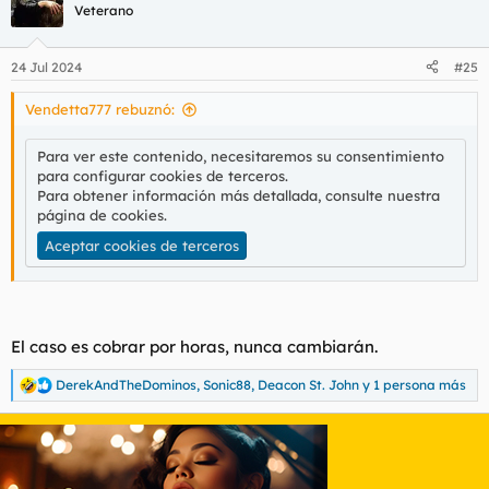
c
Veterano
i
o
n
24 Jul 2024
#25
e
s
Vendetta777 rebuznó:
:
Para ver este contenido, necesitaremos su consentimiento
para configurar cookies de terceros.
Para obtener información más detallada, consulte nuestra
página de cookies
.
Aceptar cookies de terceros
El caso es cobrar por horas, nunca cambiarán.
DerekAndTheDominos
,
Sonic88
,
Deacon St. John
y 1 persona más
R
e
a
c
c
i