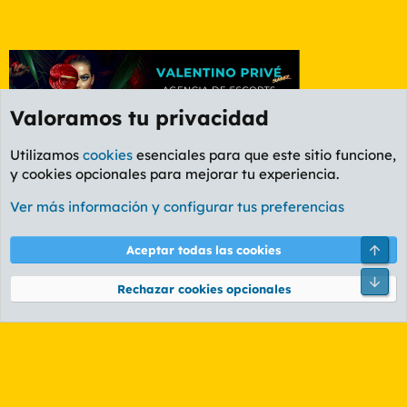
Valoramos tu privacidad
Utilizamos
cookies
esenciales para que este sitio funcione,
y cookies opcionales para mejorar tu experiencia.
Foro General
Ver más información y configurar tus preferencias
Cookies
PL OLDSTYLE AMARILLO
Cambiar fuente
Español (ES)
Arri
Aceptar todas las cookies
Contáctanos
Términos y reglas
Política de privacidad
Ayuda
R
Pie
S
Rechazar cookies opcionales
S
®
Community platform by XenForo
© 2010-2026 XenForo Ltd.