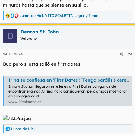
minutos hasta que se siente en su silla.
Lunas de Hiel
,
VITO SCALETTA
,
Leger
y 7 más
R
e
a
Deacon St. John
c
D
c
Veterano
i
o
n
24 Jul 2024
#9
e
s
Bua pero si esta salió en first dates
:
Irina se confiesa en 'First Dates': "Tengo parálisis cerebral y comprendo que haya gente que me mire y me rechace"
Irina y Juanan llegaron este lunes a First Dates con ganas de
encontrar el amor. Al final no lo consiguieron, pero ambos mostraron
en el programa d...
www.20minutos.es
Lunas de Hiel
R