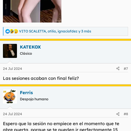
VITO SCALETTA
,
otilio
,
ignaciofdez
y 3 más
R
e
a
KATEKOX
c
c
Clásico
i
o
n
24 Jul 2024
#7
e
s
Las sesiones acaban con final feliz?
:
Ferris
Despojo humano
24 Jul 2024
#8
Espero que la sesión no empiece en el momento que te
abre puerta, porque se te pueden ir perfectamente 15