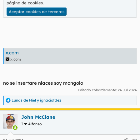
t
o
página de cookies
.
e
Aceptar cookies de terceros
m
a
x.com
x.com
no se insertare nlaces soy mongolo
Editado cobardemente:
24 Jul 2024
Lunas de Hiel
y
ignaciofdez
R
e
a
John McClane
c
c
I ❤ Alfonso
i
o
n