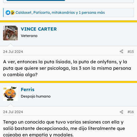
Caldoset
,
Paticorto
,
mitokondrios
y 1 persona más
R
e
a
VINCE CARTER
c
c
Veterano
i
o
n
24 Jul 2024
#15
e
s
A ver, entonces la puta lisiada, la puta de onlyfans, y la
:
puta que quiere ser psicologa, las 3 son la misma persona
o cambia algo?
Ferris
Despojo humano
24 Jul 2024
#16
Tengo un conocido que tuvo varias sesiones con ella y
salió bastante decepcionado, me dijo literalmente que
cojeaba en empatía y modales.