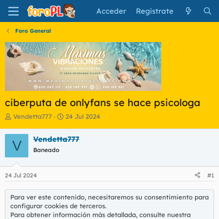
Acceder
Regístrate
Foro General
ciberputa de onlyfans se hace psicologa
I
F
Vendetta777
24 Jul 2024
n
e
i
c
Vendetta777
V
c
h
Baneado
i
a
a
d
d
e
24 Jul 2024
#1
o
i
r
n
d
i
Para ver este contenido, necesitaremos su consentimiento para
e
c
configurar cookies de terceros.
l
i
Para obtener información más detallada, consulte nuestra