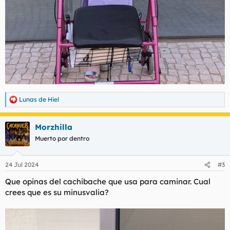
Lunas de Hiel
R
e
a
Morzhilla
c
c
Muerto por dentro
i
o
n
24 Jul 2024
#3
e
s
Que opinas del cachibache que usa para caminar. Cual
:
crees que es su minusvalia?