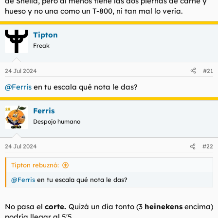
de Sheila, pero al menos tiene las dos piernas de carne y
hueso y no una como un T-800, ni tan mal lo vería.
Tipton
Freak
24 Jul 2024
#21
@Ferris
en tu escala qué nota le das?
Ferris
Despojo humano
24 Jul 2024
#22
Tipton rebuznó:
@Ferris
en tu escala qué nota le das?
No pasa el
corte.
Quizá un día tonto (3
heinekens
encima)
podría llegar al 5'5.