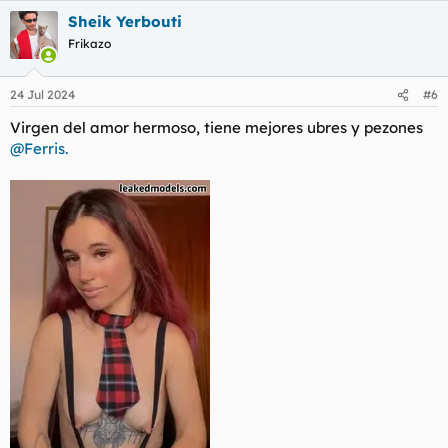
a
Sheik Yerbouti
c
c
Frikazo
i
o
n
24 Jul 2024
#6
e
s
Virgen del amor hermoso, tiene mejores ubres y pezones
:
@Ferris.